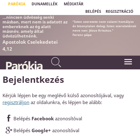
PARÓKIA
DUNAMELLÉK
MÉDIATÁR
BELÉPÉS
REGISZTRÁCIÓ
...nincsen üdvösség senki
másban, mert nem is adatott az
"Isten szeretete nem valami homályos
embereknek az ég alatt
és bizonytalan dolog;
Isten szeretetének
neve van: Jézus Krisztus."
másnév, amely által
Ferenc pápa
üdvözülhetnénk.
Apostolok Cselekedetei
4,12
Parókia
Bejelentkezés
Kérjük lépjen be egy meglévő külső azonosítójával, vagy
regisztráljon
az oldalunkra, és lépjen be alább:
Belépés
Facebook
azonosítóval
Belépés
Google+
azonosítóval