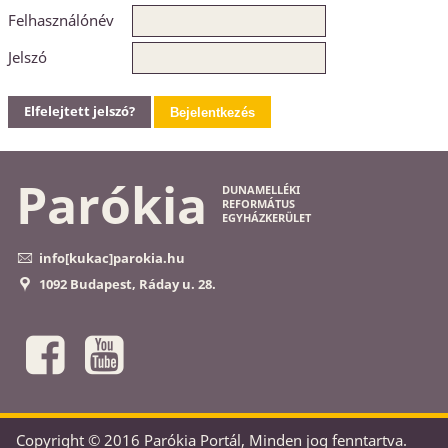
Felhasználónév
Jelszó
Elfelejtett jelszó?
Bejelentkezés
Parókia
DUNAMELLÉKI
REFORMÁTUS
EGYHÁZKERÜLET
info[kukac]parokia.hu
1092 Budapest, Ráday u. 28.
Copyright © 2016 Parókia Portál, Minden jog fenntartva.