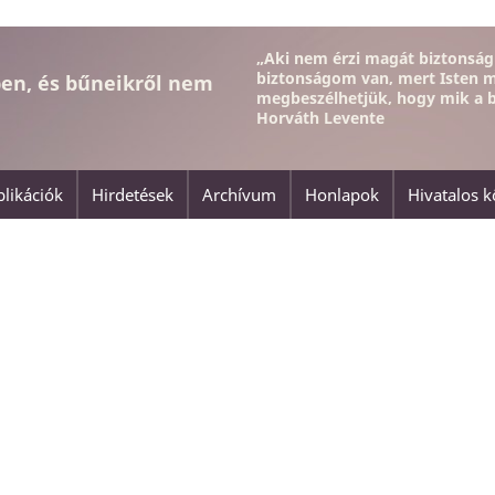
„
Aki nem érzi magát biztonság
biztonságom van, mert Isten 
en, és bűneikről nem
megbeszélhetjük, hogy mik a 
Horváth Levente
likációk
Hirdetések
Archívum
Honlapok
Hivatalos 