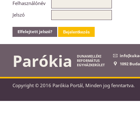
Felhasználónév
Jelszó
Elfelejtett jelszó?
Bejelentkezés
Parókia
info[kuka
DUNAMELLÉKI
REFORMÁTUS
1092 Buda
EGYHÁZKERÜLET
Copyright © 2016 Parókia Portál, Minden jog fenntartva.