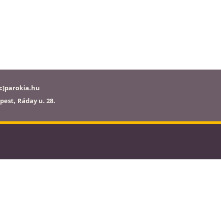
c]parokia.hu
pest, Ráday u. 28.