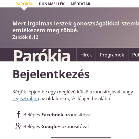
PARÓKIA
DUNAMELLÉK
MÉDIATÁR
Mert irgalmas leszek gonoszságaikkal szemb
emlékezem meg többé.
Zsidók 8,12
Parókia
Hírek
Programok
Pub
Bejelentkezés
Kérjük lépjen be egy meglévő külső azonosítójával, vagy
regisztráljon
az oldalunkra, és lépjen be alább:
Belépés
Facebook
azonosítóval
Belépés
Google+
azonosítóval