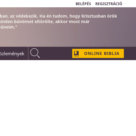
BELÉPÉS
REGISZTRÁCIÓ
ban, az védekezik. Ha én tudom, hogy Krisztusban örök
minden bűnömet eltörölte, akkor most már
bűneim."
közlemények
ONLINE BIBLIA