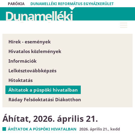
PARÓKIA
DUNAMELLÉKI REFORMÁTUS EGYHÁZKERÜLET
Dunamelléki
Református
Egyházkerület
Hírek - események
Hivatalos közlemények
Információk
Püspöki Hivatal
Lelkésztovábbképzés
Közgyűlés
Egyházközségek
Hitoktatás
Zárt tartalom
Esperesi Hivatalok
Áhítatok a püspöki hivatalban
Szabályrendeletek
Püspöki Hivatal
Hitoktatót keresünk
Ráday Felsőoktatási Diákotthon
Űrlapok
Elnökség és szervezet
Hitoktató állást keres
Dunamellék története
Konferencia-központ
Áhítat, 2026. április 21.
Közlöny
Címtár
EGYH-KCP projektbeszámoló
ÁHÍTATOK A PÜSPÖKI HIVATALBAN
2026. április 21., kedd