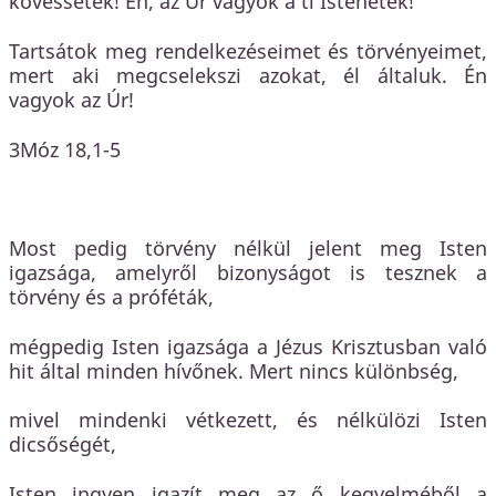
kövessétek! Én, az Úr vagyok a ti Istenetek!
Tartsátok meg rendelkezéseimet és törvényeimet,
mert aki megcselekszi azokat, él általuk. Én
vagyok az Úr!
3Móz 18,1-5
Most pedig törvény nélkül jelent meg Isten
igazsága, amelyről bizonyságot is tesznek a
törvény és a próféták,
mégpedig Isten igazsága a Jézus Krisztusban való
hit által minden hívőnek. Mert nincs különbség,
mivel mindenki vétkezett, és nélkülözi Isten
dicsőségét,
Isten ingyen igazít meg az ő kegyelméből a