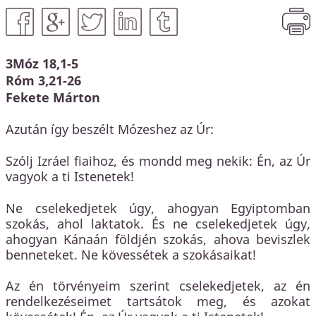
Közbeszerzés
KEHOP
Kiss Géza emlékház és közösségi központ kialakítása
3Móz 18,1-5
Róm 3,21-26
Fekete Márton
Azután így beszélt Mózeshez az Úr:
Szólj Izráel fiaihoz, és mondd meg nekik: Én, az Úr
vagyok a ti Istenetek!
Ne cselekedjetek úgy, ahogyan Egyiptomban
szokás, ahol laktatok. És ne cselekedjetek úgy,
ahogyan Kánaán földjén szokás, ahova beviszlek
benneteket. Ne kövessétek a szokásaikat!
Az én törvényeim szerint cselekedjetek, az én
rendelkezéseimet tartsátok meg, és azokat