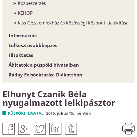
Közbeszerzés
KEHOP
Kiss Géza emlékház és közösségi központ kialakítása
Információk
Lelkésztovábbképzés
Egyházközségek
Hitoktatás
Esperesi Hivatalok
Áhítatok a püspöki hivatalban
Püspöki Hivatal
Hitoktatót keresünk
Ráday Felsőoktatási Diákotthon
Elnökség és szervezet
Hitoktató állást keres
Konferencia-központ
Elhunyt Czanik Béla
Címtár
nyugalmazott lelkipásztor
PÜSPÖKI HIVATAL
2016. július 15., péntek