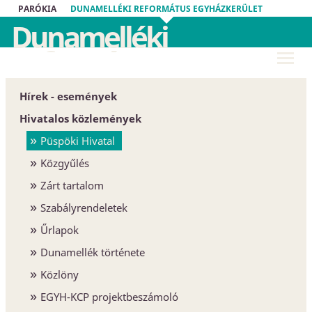
PARÓKIA
DUNAMELLÉKI REFORMÁTUS EGYHÁZKERÜLET
Dunamelléki
Református
Egyházkerület
Hírek - események
Hivatalos közlemények
Püspöki Hivatal
Közgyűlés
Zárt tartalom
Szabályrendeletek
Űrlapok
Dunamellék története
Közlöny
EGYH-KCP projektbeszámoló