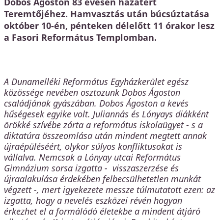
Dobos Ágoston 83 évesen hazatért
Teremtőjéhez. Hamvasztás után búcsúztatása
október 10-én, pénteken délelőtt 11 órakor lesz
a Fasori Református Templomban.
A Dunamelléki Református Egyházkerület egész
közössége nevében osztozunk Dobos Ágoston
családjának gyászában. Dobos Ágoston a kevés
hűségesek egyike volt. Juliannás és Lónyays diákként
örökké szívébe zárta a református iskolaügyet - s a
diktatúra összeomlása után mindent megtett annak
újraépüléséért, olykor súlyos konfliktusokat is
vállalva. Nemcsak a Lónyay utcai Református
Gimnázium sorsa izgatta - visszaszerzése és
újraalakulása érdekében felbecsülhetetlen munkát
végzett -, mert igyekezete messze túlmutatott ezen: az
izgatta, hogy a nevelés eszközei révén hogyan
érkezhet el a formálódó életekbe a mindent átjáró