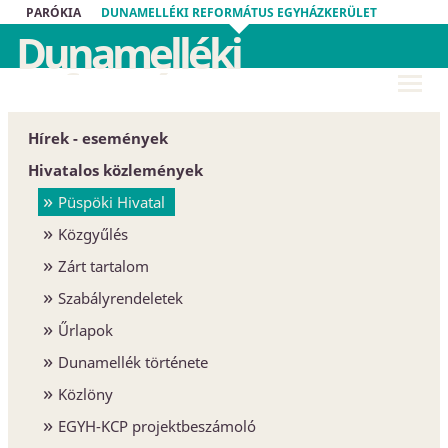
PARÓKIA
DUNAMELLÉKI REFORMÁTUS EGYHÁZKERÜLET
Dunamelléki
Református
Egyházkerület
Hírek - események
Hivatalos közlemények
Püspöki Hivatal
Közgyűlés
Zárt tartalom
Szabályrendeletek
Űrlapok
Dunamellék története
Közlöny
EGYH-KCP projektbeszámoló