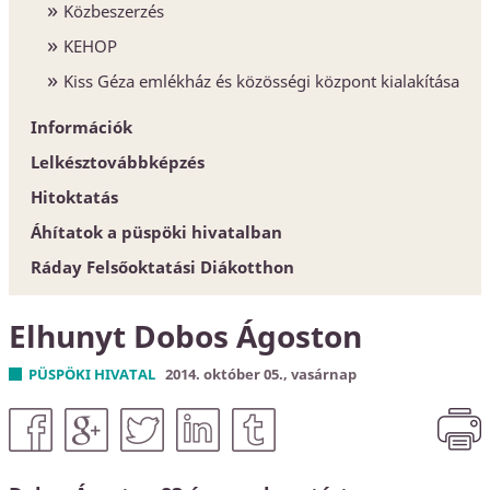
Közbeszerzés
KEHOP
Kiss Géza emlékház és közösségi központ kialakítása
Információk
Lelkésztovábbképzés
Egyházközségek
Hitoktatás
Esperesi Hivatalok
Áhítatok a püspöki hivatalban
Püspöki Hivatal
Hitoktatót keresünk
Ráday Felsőoktatási Diákotthon
Elnökség és szervezet
Hitoktató állást keres
Konferencia-központ
Elhunyt Dobos Ágoston
Címtár
PÜSPÖKI HIVATAL
2014. október 05., vasárnap