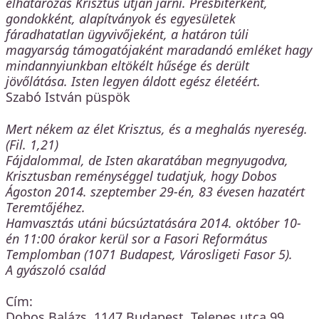
elhatározás Krisztus útján járni. Presbiterként,
gondokként, alapítványok és egyesületek
fáradhatatlan ügyvivőjeként, a határon túli
magyarság támogatójaként maradandó emléket hagy
mindannyiunkban eltökélt hűsége és derült
jövőlátása. Isten legyen áldott egész életéért.
Szabó István püspök
Mert nékem az élet Krisztus, és a meghalás nyereség.
(Fil. 1,21)
Fájdalommal, de Isten akaratában megnyugodva,
Krisztusban reménységgel tudatjuk, hogy Dobos
Ágoston 2014. szeptember 29-én, 83 évesen hazatért
Teremtőjéhez.
Hamvasztás utáni búcsúztatására 2014. október 10-
én 11:00 órakor kerül sor a Fasori Református
Templomban (1071 Budapest, Városligeti Fasor 5).
A gyászoló család
Cím:
Dobos Balázs, 1147 Budapest, Telepes utca 99.