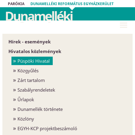
PARÓKIA
DUNAMELLÉKI REFORMÁTUS EGYHÁZKERÜLET
Dunamelléki
Református
Egyházkerület
Hírek - események
Hivatalos közlemények
Püspöki Hivatal
Közgyűlés
Zárt tartalom
Szabályrendeletek
Űrlapok
Dunamellék története
Közlöny
EGYH-KCP projektbeszámoló