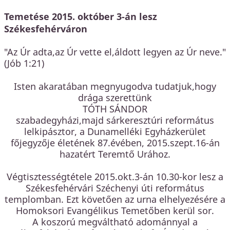
Temetése 2015. október 3-án lesz
Székesfehérváron
"Az Úr adta,az Úr vette el,áldott legyen az Úr neve."
(Jób 1:21)
Isten akaratában megnyugodva tudatjuk,hogy
drága szerettünk
TÓTH SÁNDOR
szabadegyházi,majd sárkeresztúri református
lelkipásztor, a Dunamelléki Egyházkerület
főjegyzője életének 87.évében, 2015.szept.16-án
hazatért Teremtő Urához.
Végtisztességtétele 2015.okt.3-án 10.30-kor lesz a
Székesfehérvári Széchenyi úti református
templomban. Ezt követően az urna elhelyezésére a
Homoksori Evangélikus Temetőben kerül sor.
A koszorú megváltható adománnyal a