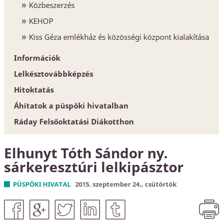
Közbeszerzés
KEHOP
Kiss Géza emlékház és közösségi központ kialakítása
Információk
Lelkésztovábbképzés
Egyházközségek
Hitoktatás
Esperesi Hivatalok
Áhítatok a püspöki hivatalban
Püspöki Hivatal
Hitoktatót keresünk
Ráday Felsőoktatási Diákotthon
Elnökség és szervezet
Hitoktató állást keres
Konferencia-központ
Elhunyt Tóth Sándor ny.
Címtár
sárkeresztúri lelkipásztor
PÜSPÖKI HIVATAL
2015. szeptember 24., csütörtök