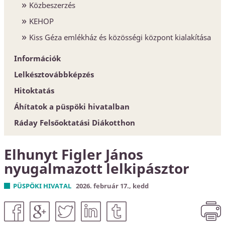
Közbeszerzés
KEHOP
Kiss Géza emlékház és közösségi központ kialakítása
Információk
Lelkésztovábbképzés
Egyházközségek
Hitoktatás
Esperesi Hivatalok
Áhítatok a püspöki hivatalban
Püspöki Hivatal
Hitoktatót keresünk
Ráday Felsőoktatási Diákotthon
Elnökség és szervezet
Hitoktató állást keres
Konferencia-központ
Elhunyt Figler János
Címtár
nyugalmazott lelkipásztor
PÜSPÖKI HIVATAL
2026. február 17., kedd