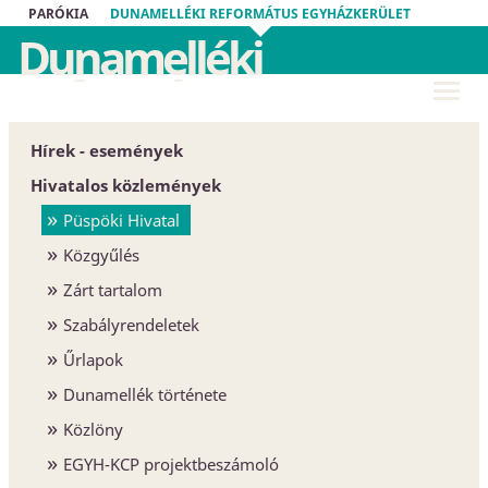
PARÓKIA
DUNAMELLÉKI REFORMÁTUS EGYHÁZKERÜLET
Dunamelléki
Református
Egyházkerület
Hírek - események
Hivatalos közlemények
Püspöki Hivatal
Közgyűlés
Zárt tartalom
Szabályrendeletek
Űrlapok
Dunamellék története
Közlöny
EGYH-KCP projektbeszámoló