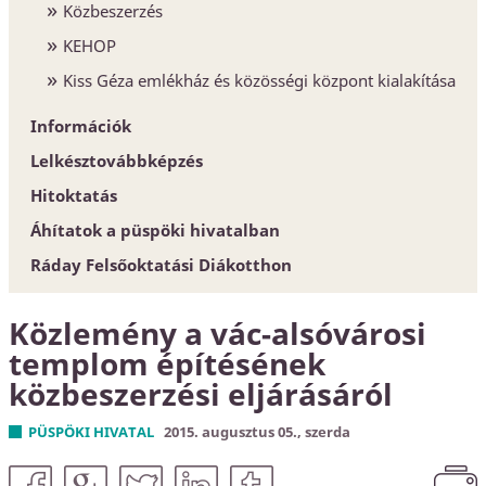
Közbeszerzés
KEHOP
Kiss Géza emlékház és közösségi központ kialakítása
Információk
Lelkésztovábbképzés
Egyházközségek
Hitoktatás
Esperesi Hivatalok
Áhítatok a püspöki hivatalban
Püspöki Hivatal
Hitoktatót keresünk
Ráday Felsőoktatási Diákotthon
Elnökség és szervezet
Hitoktató állást keres
Konferencia-központ
Közlemény a vác-alsóvárosi
Címtár
templom építésének
közbeszerzési eljárásáról
PÜSPÖKI HIVATAL
2015. augusztus 05., szerda