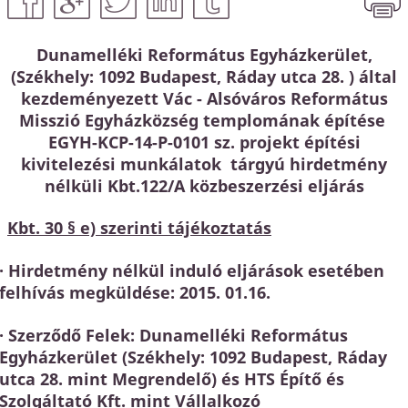
Dunamelléki Református Egyházkerület,
(Székhely: 1092 Budapest, Ráday utca 28. ) által
kezdeményezett Vác - Alsóváros Református
Misszió Egyházközség templomának építése
EGYH-KCP-14-P-0101 sz. projekt építési
kivitelezési munkálatok tárgyú hirdetmény
nélküli Kbt.122/A közbeszerzési eljárás
Kbt. 30 § e) szerinti tájékoztatás
·
Hirdetmény nélkül induló eljárások esetében
felhívás megküldése:
2015. 01.16.
·
Szerződő Felek
: Dunamelléki Református
Egyházkerület (Székhely: 1092 Budapest, Ráday
utca 28. mint Megrendelő) és HTS Építő és
Szolgáltató Kft. mint Vállalkozó