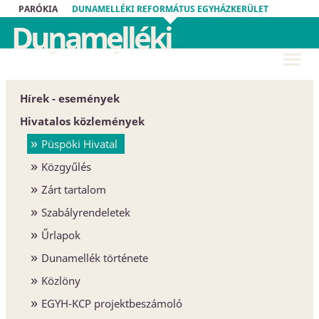
PARÓKIA
DUNAMELLÉKI REFORMÁTUS EGYHÁZKERÜLET
Dunamelléki
Református
Egyházkerület
Hírek - események
Hivatalos közlemények
Püspöki Hivatal
Közgyűlés
Zárt tartalom
Szabályrendeletek
Űrlapok
Dunamellék története
Közlöny
EGYH-KCP projektbeszámoló