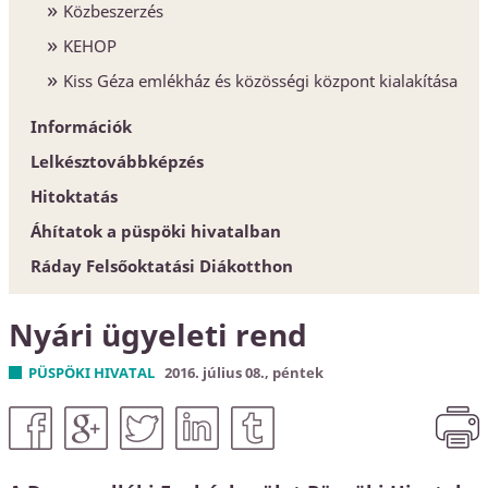
Közbeszerzés
KEHOP
Kiss Géza emlékház és közösségi központ kialakítása
Információk
Lelkésztovábbképzés
Egyházközségek
Hitoktatás
Esperesi Hivatalok
Áhítatok a püspöki hivatalban
Püspöki Hivatal
Hitoktatót keresünk
Ráday Felsőoktatási Diákotthon
Elnökség és szervezet
Hitoktató állást keres
Konferencia-központ
Nyári ügyeleti rend
Címtár
PÜSPÖKI HIVATAL
2016. július 08., péntek