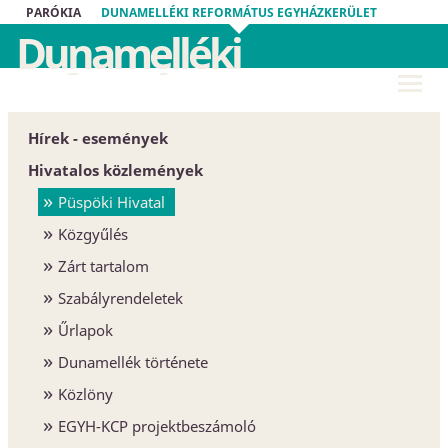
PARÓKIA
DUNAMELLÉKI REFORMÁTUS EGYHÁZKERÜLET
Dunamelléki
Református
Egyházkerület
Hírek - események
Hivatalos közlemények
Püspöki Hivatal
Közgyűlés
Zárt tartalom
Szabályrendeletek
Űrlapok
Dunamellék története
Közlöny
EGYH-KCP projektbeszámoló