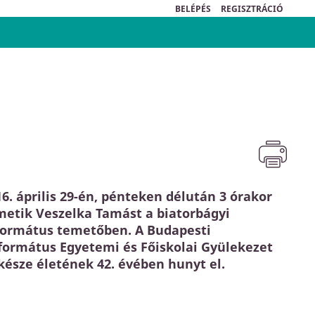
BELÉPÉS
REGISZTRÁCIÓ
6. április 29-én, pénteken délután 3 órakor
metik Veszelka Tamást a biatorbágyi
formátus temetőben. A Budapesti
formátus Egyetemi és Főiskolai Gyülekezet
lkésze életének 42. évében hunyt el.