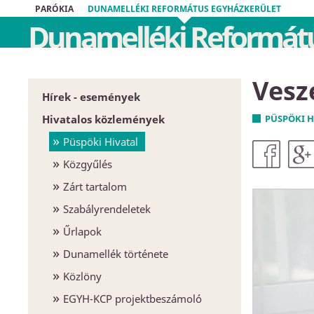
PARÓKIA
DUNAMELLÉKI REFORMÁTUS EGYHÁZKERÜLET
Dunamelléki Reformátu
Vesz
Hírek - események
Hivatalos közlemények
PÜSPÖKI H
Püspöki Hivatal
Közgyűlés
Zárt tartalom
Szabályrendeletek
Űrlapok
Dunamellék története
Közlöny
EGYH-KCP projektbeszámoló