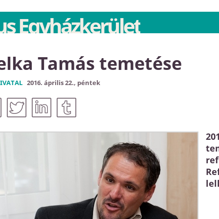
s Egyházkerület
elka Tamás temetése
IVATAL
2016. április 22., péntek
201
te
re
Re
le