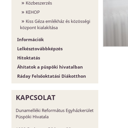
Közbeszerzés
KEHOP
Kiss Géza emlékház és közösségi
központ kialakítása
Információk
Lelkésztovábbképzés
Egyházközségek
Hitoktatás
Esperesi Hivatalok
Áhítatok a püspöki hivatalban
Püspöki Hivatal
Hitoktatót keresünk
Ráday Felsőoktatási Diákotthon
Elnökség és szervezet
Hitoktató állást keres
Konferencia-központ
Címtár
KAPCSOLAT
Dunamelléki Református Egyházkerület
Püspöki Hivatala