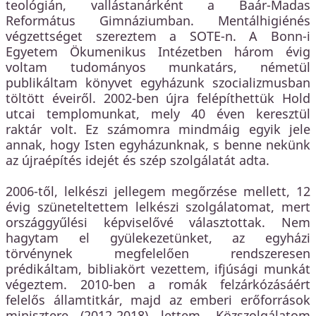
teológián, vallástanárként a Baár-Madas
Református Gimnáziumban. Mentálhigiénés
végzettséget szereztem a SOTE-n. A Bonn-i
Egyetem Ökumenikus Intézetben három évig
voltam tudományos munkatárs, németül
publikáltam könyvet egyházunk szocializmusban
töltött éveiről. 2002-ben újra felépíthettük Hold
utcai templomunkat, mely 40 éven keresztül
raktár volt. Ez számomra mindmáig egyik jele
annak, hogy Isten egyházunknak, s benne nekünk
az újraépítés idejét és szép szolgálatát adta.
2006-től, lelkészi jellegem megőrzése mellett, 12
évig szüneteltettem lelkészi szolgálatomat, mert
országgyűlési képviselővé választottak. Nem
hagytam el gyülekezetünket, az egyházi
törvénynek megfelelően rendszeresen
prédikáltam, bibliakört vezettem, ifjúsági munkát
végeztem. 2010-ben a romák felzárkózásáért
felelős államtitkár, majd az emberi erőforrások
minisztere (2012-2018) lettem. Közszolgálatom