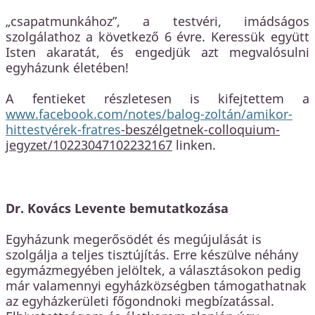
„csapatmunkához”, a testvéri, imádságos
szolgálathoz a következő 6 évre. Keressük együtt
Isten akaratát, és engedjük azt megvalósulni
egyházunk életében!
A fentieket részletesen is kifejtettem a
www.facebook.com/notes/balog-zoltán/amikor-
hittestvérek-fratres
-beszélgetnek-colloquium-
jegyzet/10223047102232167
linken.
Dr. Kovács Levente bemutatkozása
Egyházunk megerősödét és megújulását is
szolgálja a teljes tisztújítás. Erre készülve néhány
egymázmegyében jelöltek, a választásokon pedig
már valamennyi egyházközségben támogathatnak
az egyházkerületi főgondnoki megbízatással.