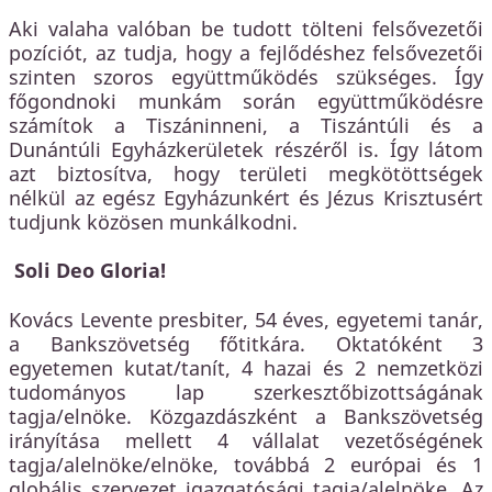
Aki valaha valóban be tudott tölteni felsővezetői
pozíciót, az tudja, hogy a fejlődéshez felsővezetői
szinten szoros együttműködés szükséges. Így
főgondnoki munkám során együttműködésre
számítok a Tiszáninneni, a Tiszántúli és a
Dunántúli Egyházkerületek részéről is. Így látom
azt biztosítva, hogy területi megkötöttségek
nélkül az egész Egyházunkért és Jézus Krisztusért
tudjunk közösen munkálkodni.
Soli Deo Gloria!
Kovács Levente presbiter, 54 éves, egyetemi tanár,
a Bankszövetség főtitkára. Oktatóként 3
egyetemen kutat/tanít, 4 hazai és 2 nemzetközi
tudományos lap szerkesztőbizottságának
tagja/elnöke. Közgazdászként a Bankszövetség
irányítása mellett 4 vállalat vezetőségének
tagja/alelnöke/elnöke, továbbá 2 európai és 1
globális szervezet igazgatósági tagja/alelnöke. Az