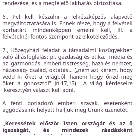
rendezése, és a megfelelő lakhatás biztosítása.
6., Fel kell készülni a lelkészképzés alapvető
megváltoztatására is. Ennek része, hogy a felvételi
korhatárt mindenképpen emelni kell, ill. a
felvételnél fontos szempont az elköteleződés.
7., Közegyházi feladat a társadalmi közügyekben
való állásfoglalás: pl. gazdaság és etika, média és
az igazmondás, emberi tisztesség, haza és nemzet,
házasság- család, oktatás… („nem azt kérem, hogy
vedd ki őket a világból, hanem hogy őrizd meg
őket a gonosztól” Jn.17,15) A világ kérdéseire
keresztyén választ kell adni.
A fenti botladozó emberi szavak, esetenként
aggódásaink helyett halljuk meg Urunk üzenetét:
„Keressétek először Isten országát és az ő
igazságát, és mindezek ráadásként