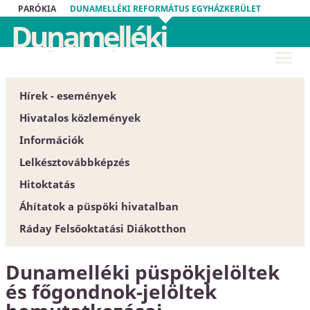
PARÓKIA
DUNAMELLÉKI REFORMÁTUS EGYHÁZKERÜLET
Dunamelléki
Református
Egyházkerület
Hírek - események
Hivatalos közlemények
Információk
Püspöki Hivatal
Lelkésztovábbképzés
Közgyűlés
Egyházközségek
Hitoktatás
Zárt tartalom
Esperesi Hivatalok
Áhítatok a püspöki hivatalban
Szabályrendeletek
Püspöki Hivatal
Hitoktatót keresünk
Ráday Felsőoktatási Diákotthon
Űrlapok
Elnökség és szervezet
Hitoktató állást keres
Dunamellék története
Konferencia-központ
Dunamelléki püspökjelöltek
Közlöny
Címtár
és főgondnok-jelöltek
EGYH-KCP projektbeszámoló