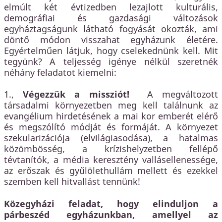
elmúlt két évtizedben lezajlott kulturális,
demográfiai és gazdasági változások
egyháztagságunk látható fogyását okozták, ami
döntő módon visszahat egyházunk életére.
Egyértelműen látjuk, hogy cselekednünk kell. Mit
tegyünk? A teljesség igénye nélkül szeretnék
néhány feladatot kiemelni:
1.,
Végezzük a missziót!
A megváltozott
társadalmi környezetben meg kell találnunk az
evangélium hirdetésének a mai kor emberét elérő
és megszólító módját és formáját. A környezet
szekularizációja (elvilágiasodása), a hatalmas
közömbösség, a krízishelyzetben fellépő
tévtanítók, a média keresztény vallásellenessége,
az erőszak és gyűlölethullám mellett és ezekkel
szemben kell hitvallást tennünk!
Közegyházi feladat, hogy elinduljon a
párbeszéd egyházunkban, amellyel az