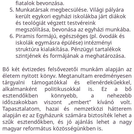
fiatalok bevonzása.
Munkatársak megbecsülése. Világi pályára
került egykori egyházi iskolákba járt diákok
és teológiát végzett testvéreink
megszólítása, bevonása az egyházi munkába.
Piramis formájú, egészséges (pl. óvodák és
iskolák egymásra épülése) intézményi
struktúra kialakítása. Pénzügyi tartalékok
szintjének és formájának a meghatározása.
Bő két évtizedes felsővezetői munkám alapján az
életem nyitott könyv. Megtanultam eredményesen
tárgyalni támogatókkal és ellenérdekűekkel,
alkalmanként politikusokkal is. Ez a bő
esztendőkben könnyebb, a nehezebb
időszakokban viszont „embert” kívánó volt.
Tapasztalatom, hazai és nemzetközi hátterem
alapján ez az Egyházunk számára biztosíték lehet a
szűk esztendőkben, és jó ajánlás lehet a nagy
magyar református közösségünkben is.