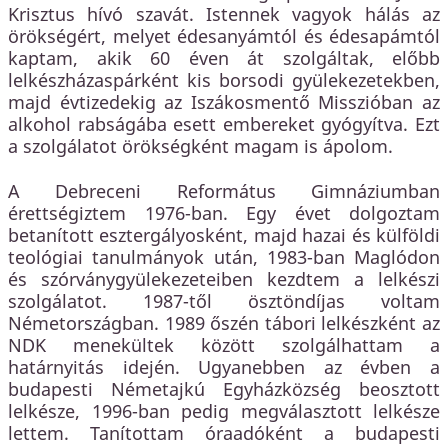
Krisztus hívó szavát. Istennek vagyok hálás az
örökségért, melyet édesanyámtól és édesapámtól
kaptam, akik 60 éven át szolgáltak, előbb
lelkészházaspárként kis borsodi gyülekezetekben,
majd évtizedekig az Iszákosmentő Misszióban az
alkohol rabságába esett embereket gyógyítva. Ezt
a szolgálatot örökségként magam is ápolom.
A Debreceni Református Gimnáziumban
érettségiztem 1976-ban. Egy évet dolgoztam
betanított esztergályosként, majd hazai és külföldi
teológiai tanulmányok után, 1983-ban Maglódon
és szórványgyülekezeteiben kezdtem a lelkészi
szolgálatot. 1987-től ösztöndíjas voltam
Németországban. 1989 őszén tábori lelkészként az
NDK menekültek között szolgálhattam a
határnyitás idején. Ugyanebben az évben a
budapesti Németajkú Egyházközség beosztott
lelkésze, 1996-ban pedig megválasztott lelkésze
lettem. Tanítottam óraadóként a budapesti