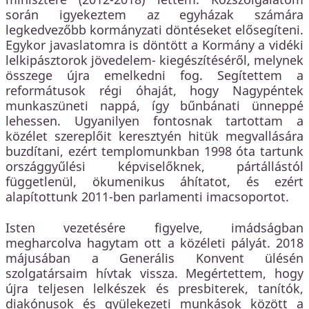
során igyekeztem az egyházak számára
legkedvezőbb kormányzati döntéseket elősegíteni.
Egykor javaslatomra is döntött a Kormány a vidéki
lelkipásztorok jövedelem- kiegészítéséről, melynek
összege újra emelkedni fog. Segítettem a
reformátusok régi óhaját, hogy Nagypéntek
munkaszüneti nappá, így bűnbánati ünneppé
lehessen. Ugyanilyen fontosnak tartottam a
közélet szereplőit keresztyén hitük megvallására
buzdítani, ezért templomunkban 1998 óta tartunk
országgyűlési képviselőknek, pártállástól
függetlenül, ökumenikus áhítatot, és ezért
alapítottunk 2011-ben parlamenti imacsoportot.
Isten vezetésére figyelve, imádságban
megharcolva hagytam ott a közéleti pályát. 2018
májusában a Generális Konvent ülésén
szolgatársaim hívtak vissza. Megértettem, hogy
újra teljesen lelkészek és presbiterek, tanítók,
diakónusok és gyülekezeti munkások között a