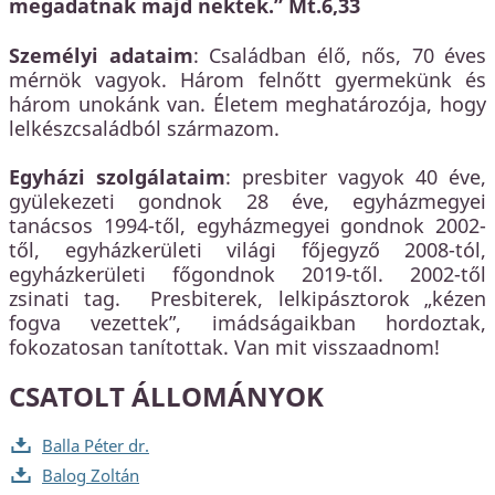
megadatnak majd nektek.” Mt.6,33
Személyi adataim
: Családban élő, nős, 70 éves
mérnök vagyok. Három felnőtt gyermekünk és
három unokánk van. Életem meghatározója, hogy
lelkészcsaládból származom.
Egyházi szolgálataim
: presbiter vagyok 40 éve,
gyülekezeti gondnok 28 éve, egyházmegyei
tanácsos 1994-től, egyházmegyei gondnok 2002-
től, egyházkerületi világi főjegyző 2008-tól,
egyházkerületi főgondnok 2019-től. 2002-től
zsinati tag. Presbiterek, lelkipásztorok „kézen
fogva vezettek”, imádságaikban hordoztak,
fokozatosan tanítottak. Van mit visszaadnom!
CSATOLT ÁLLOMÁNYOK
Balla Péter dr.
Balog Zoltán