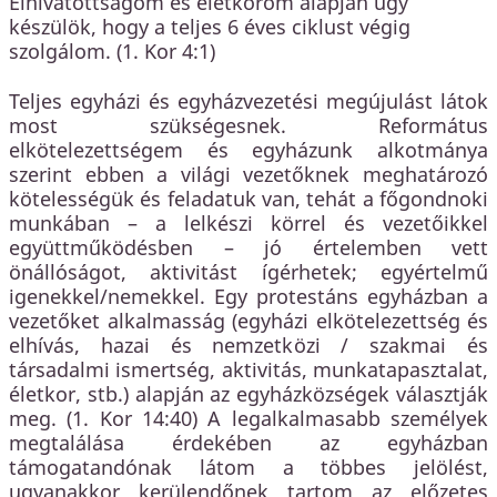
Elhivatottságom és életkorom alapján úgy
készülök, hogy a teljes 6 éves ciklust végig
szolgálom. (1. Kor 4:1)
Teljes egyházi és egyházvezetési megújulást látok
most szükségesnek. Református
elkötelezettségem és egyházunk alkotmánya
szerint ebben a világi vezetőknek meghatározó
kötelességük és feladatuk van, tehát a főgondnoki
munkában – a lelkészi körrel és vezetőikkel
együttműködésben – jó értelemben vett
önállóságot, aktivitást ígérhetek; egyértelmű
igenekkel/nemekkel. Egy protestáns egyházban a
vezetőket alkalmasság (egyházi elkötelezettség és
elhívás, hazai és nemzetközi / szakmai és
társadalmi ismertség, aktivitás, munkatapasztalat,
életkor, stb.) alapján az egyházközségek választják
meg. (1. Kor 14:40) A legalkalmasabb személyek
megtalálása érdekében az egyházban
támogatandónak látom a többes jelölést,
ugyanakkor kerülendőnek tartom az előzetes