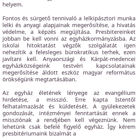
helyem.
Fontos és sürgető tennivaló a lelkipásztori munka
lelki és anyagi alapjainak megerősítése, a hivatás
védelme, a képzés megújítása. Presbitereinket
jobban be kell vonni az egyházkormányzásba. Az
iskolai hitoktatást végzők szolgálatát igen
nehezítik a felesleges bürokratikus terhek, ezen
javítani kell. Anyaországi és Kárpát-medencei
egyházközségeink testvéri kapcsolatainak
megerősítése áldott eszköz magyar református
örökségünk megtartásában.
Az egyház életének lényege az evangélium
hirdetése, a misszió. Erre kapta Istentől
felhatalmazását és küldetését. A gyülekezetek
gondozását, intézményei fenntartását ennek a
missziónak a rendjében kell végeznünk. Nem
lehetünk csak befelé figyelő egyház. Így kérem
presbitériumaink bizalmát a