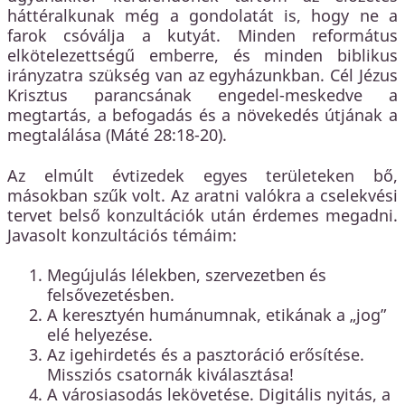
háttéralkunak még a gondolatát is, hogy ne a
farok csóválja a kutyát. Minden református
elkötelezettségű emberre, és minden biblikus
irányzatra szükség van az egyházunkban. Cél Jézus
Krisztus parancsának engedel-meskedve a
megtartás, a befogadás és a növekedés útjának a
megtalálása (Máté 28:18-20).
Az elmúlt évtizedek egyes területeken bő,
másokban szűk volt. Az aratni valókra a cselekvési
tervet belső konzultációk után érdemes megadni.
Javasolt konzultációs témáim:
Megújulás lélekben, szervezetben és
felsővezetésben.
A keresztyén humánumnak, etikának a „jog”
elé helyezése.
Az igehirdetés és a pasztoráció erősítése.
Missziós csatornák kiválasztása!
A városiasodás lekövetése. Digitális nyitás, a