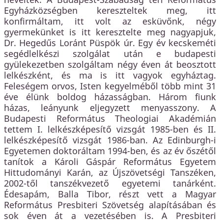
Egyházközségben kereszteltek meg, itt
konfirmáltam, itt volt az esküvőnk, négy
gyermekünket is itt keresztelte meg nagyapjuk,
Dr. Hegedűs Loránt Püspök úr. Egy év kecskeméti
segédlelkészi szolgálat után e budapesti
gyülekezetben szolgáltam négy éven át beosztott
lelkészként, és ma is itt vagyok egyháztag.
Feleségem orvos, Isten kegyelméből több mint 31
éve élünk boldog házasságban. Három fiunk
házas, leányunk eljegyzett menyasszony. A
Budapesti Református Theologiai Akadémián
tettem I. lelkészképesítő vizsgát 1985-ben és II.
lelkészképesítő vizsgát 1986-ban. Az Edinburgh-i
Egyetemen doktoráltam 1994-ben, és az év őszétől
tanítok a Károli Gáspár Református Egyetem
Hittudományi Karán, az Újszövetségi Tanszéken,
2002-től tanszékvezető egyetemi tanárként.
Édesapám, Balla Tibor, részt vett a Magyar
Református Presbiteri Szövetség alapításában és
sok éven át a vezetésében is. A Presbiteri