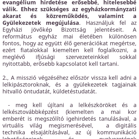
evangélium hirdetése erősebbé, hitelesebbé
válik. Ehhez szükséges az egyházkormányzati
akarat és közreműködés, valamint a
Gyülekezetek megújulása
. Használjuk fel az
Egyházi jövőkép Bizottság jelentéseit. A
református egyház mai életében különösen
fontos, hogy az együtt élő generációkat megértse,
ezért fiatalokkal kiemelten kell foglalkozni, a
meglévő ifjúsági szervezeteinkkel sokkal
nyitottabb, erősebb kapcsolatot kell tartani.
2., A misszió végzéséhez először vissza kell adni a
lelkipásztoroknak, és a gyülekezetek tagjainak
hitvalló öntudatát, küldetéstudatát.
- meg kell újítani a lelkészköröket és a
lelkésztovábbképzést (kiemelten a mai kor
emberét is megszólító igehirdetés tanulásával, a
virtuális világ megismerésével, a digitális
technika elsajátításával, az új kommunikáció