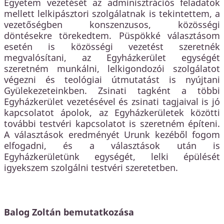
Egyetem vezetését az adminisztrációs feladatok
mellett lelkipásztori szolgálatnak is tekintettem, a
vezetőségben konszenzusos, közösségi
döntésekre törekedtem. Püspökké választásom
esetén is közösségi vezetést szeretnék
megvalósítani, az Egyházkerület egységét
szeretném munkálni, lelkigondozói szolgálatot
végezni és teológiai útmutatást is nyújtani
Gyülekezeteinkben. Zsinati tagként a többi
Egyházkerület vezetésével és zsinati tagjaival is jó
kapcsolatot ápolok, az Egyházkerületek közötti
további testvéri kapcsolatot is szeretném építeni.
A választások eredményét Urunk kezéből fogom
elfogadni, és a választások után is
Egyházkerületünk egységét, lelki épülését
igyekszem szolgálni testvéri szeretetben.
Balog Zoltán bemutatkozása