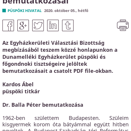
bemutatkozásai
Közbeszerzés
PÜSPÖKI HIVATAL
2020. október 05., hétfő
KEHOP
Kiss Géza emlékház és közösségi központ kialakítása
Az Egyházkerületi Választási Bizottság
megbízásából teszem közzé honlapunkon a
Dunamelléki Egyházkerület püspöki és
főgondnoki tisztségeire jelöltek
bemutatkozásait a csatolt PDF file-okban.
Kardos Ábel
püspöki titkár
Dr. Balla Péter bemutatkozása
1962-ben születtem Budapesten. Szüleim
kisgyermek korom óta bátyámmal együtt hitben
neveltek. A Budapest-Szabadság téri Református