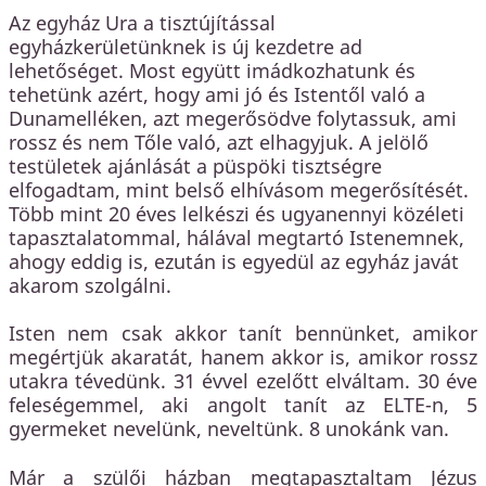
Az egyház Ura a tisztújítással
egyházkerületünknek is új kezdetre ad
lehetőséget. Most együtt imádkozhatunk és
tehetünk azért, hogy ami jó és Istentől való a
Dunamelléken, azt megerősödve folytassuk, ami
rossz és nem Tőle való, azt elhagyjuk. A jelölő
testületek ajánlását a püspöki tisztségre
elfogadtam, mint belső elhívásom megerősítését.
Több mint 20 éves lelkészi és ugyanennyi közéleti
tapasztalatommal, hálával megtartó Istenemnek,
ahogy eddig is, ezután is egyedül az egyház javát
akarom szolgálni.
Isten nem csak akkor tanít bennünket, amikor
megértjük akaratát, hanem akkor is, amikor rossz
utakra tévedünk. 31 évvel ezelőtt elváltam. 30 éve
feleségemmel, aki angolt tanít az ELTE-n, 5
gyermeket nevelünk, neveltünk. 8 unokánk van.
Már a szülői házban megtapasztaltam Jézus