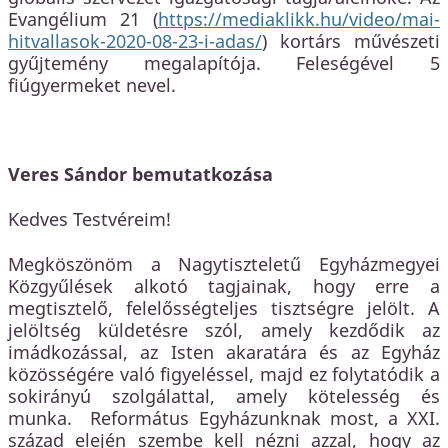
Evangélium 21 (
https://mediaklikk.hu/video/mai-
hitvallasok-2020-08-23-i-adas/
) kortárs művészeti
gyűjtemény megalapítója. Feleségével 5
fiúgyermeket nevel.
Veres Sándor
bemutatkozása
Kedves Testvéreim!
Megköszönöm a Nagytiszteletű Egyházmegyei
Közgyűlések alkotó tagjainak, hogy erre a
megtisztelő, felelősségteljes tisztségre jelölt. A
jelöltség küldetésre szól, amely kezdődik az
imádkozással, az Isten akaratára és az Egyház
közösségére való figyeléssel, majd ez folytatódik a
sokirányú szolgálattal, amely kötelesség és
munka. Református Egyházunknak most, a XXI.
század elején szembe kell nézni azzal, hogy az