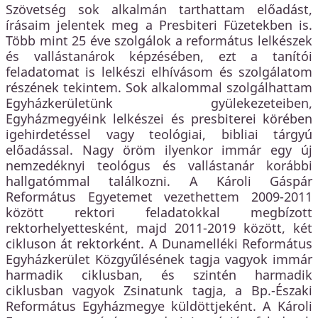
Szövetség sok alkalmán tarthattam előadást,
írásaim jelentek meg a Presbiteri Füzetekben is.
Több mint 25 éve szolgálok a református lelkészek
és vallástanárok képzésében, ezt a tanítói
feladatomat is lelkészi elhívásom és szolgálatom
részének tekintem. Sok alkalommal szolgálhattam
Egyházkerületünk gyülekezeteiben,
Egyházmegyéink lelkészei és presbiterei körében
igehirdetéssel vagy teológiai, bibliai tárgyú
előadással. Nagy öröm ilyenkor immár egy új
nemzedéknyi teológus és vallástanár korábbi
hallgatómmal találkozni. A Károli Gáspár
Református Egyetemet vezethettem 2009-2011
között rektori feladatokkal megbízott
rektorhelyettesként, majd 2011-2019 között, két
cikluson át rektorként. A Dunamelléki Református
Egyházkerület Közgyűlésének tagja vagyok immár
harmadik ciklusban, és szintén harmadik
ciklusban vagyok Zsinatunk tagja, a Bp.-Északi
Református Egyházmegye küldöttjeként. A Károli