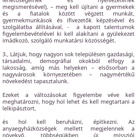
lehetőségeinek és nyelvezetének
megismerésével), – meg kell újítani a gyermekek
és a fiatalok között végzett munkát,
gyermekmunkások és ifivezetők képzésével és
szolgálatba állításával, - a kapott talentumok
figyelembevételével ki kell alakítani a gyülekezet
imádkozó, szolgáló munkatársi közösségét.
3., Látjuk, hogy nagyon sok településen gazdasági,
társadalmi, demográfiai okokból elfogy a
lakosság, amíg más helyeken – elsősorban a
nagyvárosok környezetében – nagymértékű
növekedést tapasztalunk.
Ezeket a változásokat figyelembe véve kell
meghatározni, hogy hol lehet és kell megtartani a
lelkipásztort,
és hol kell beruházni, építkezni. Az
anyaegyházközségek mellett megjelennek a
növekvő, többségükben új missziói