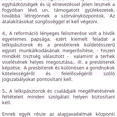
egyházközségek és új elnevezéssel jelen lesznek a
fogyóban lévő un. támogatott gyülekezetek,
továbbá létrejönnek a szórványközpontok. Az
átalakításokat sürgősséggel el kell végezni.
4., A reformáció lényeges felismerése volt a hívők
egyetemes papsága, ezért kiemelt feladat a
lelkipásztorok és a presbiterek küldetésszerű
együtt munkálkodásának megerősítése, - hiszen
mindkét tisztség választott - valamint a terhek
viselésének helyes megosztása,. ill. a presbiterek
képzése. A presbiterek és különösen a gondnokok
kötelességéről és felelősségéről szóló
jogszabályokat pontosítani kell.
5., A lelkipásztorok és családjaik megélhetésének
feltételeit minden szolgálati helyen biztosítani
kell.
Ennek egyik része az alapjavadalmak központi