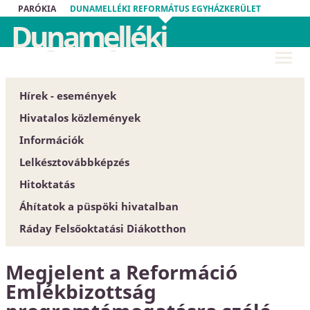
PARÓKIA
DUNAMELLÉKI REFORMÁTUS EGYHÁZKERÜLET
Dunamelléki
Református
Egyházkerület
Hírek - események
Hivatalos közlemények
Információk
Püspöki Hivatal
Lelkésztovábbképzés
Közgyűlés
Egyházközségek
Hitoktatás
Zárt tartalom
Esperesi Hivatalok
Áhítatok a püspöki hivatalban
Szabályrendeletek
Püspöki Hivatal
Hitoktatót keresünk
Ráday Felsőoktatási Diákotthon
Űrlapok
Elnökség és szervezet
Hitoktató állást keres
Dunamellék története
Konferencia-központ
Megjelent a Reformáció
Közlöny
Címtár
Emlékbizottság
EGYH-KCP projektbeszámoló