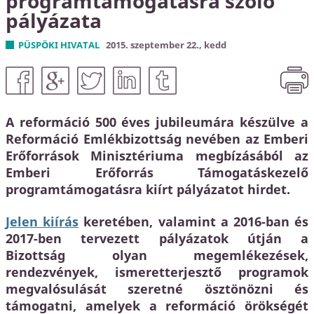
programtámogatásra szóló
Közbeszerzés
pályázata
KEHOP
PÜSPÖKI HIVATAL
2015. szeptember 22., kedd
Kiss Géza emlékház és közösségi központ kialakítása
A reformáció 500 éves jubileumára készülve a
Reformáció Emlékbizottság nevében az Emberi
Erőforrások Minisztériuma megbízásából az
Emberi Erőforrás Támogatáskezelő
programtámogatásra kiírt pályázatot hirdet.
Jelen kiírás
keretében, valamint a 2016-ban és
2017-ben tervezett pályázatok útján a
Bizottság olyan megemlékezések,
rendezvények, ismeretterjesztő programok
megvalósulását szeretné ösztönözni és
támogatni, amelyek a reformáció örökségét