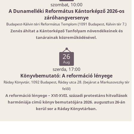
szombat, 10:00
A Dunamelléki Református Kántorképző 2026-os
záróhangversenye
Budapest-Kálvin téri Református Templom (1091 Budapest, Kálvin tér 7.)
Zenés áhítat a Kántorképző Tanfolyam növendékeinek és
tanárainak közreműködésével.
26
Aug
szerda, 17:00
Könyvbemutató: A reformáció lényege
Ráday Könyvtár, 1092 Budapest, Ráday utca 28. (bejárat a Markusovszky tér
felől)
A reformáció lényege – XVI-XVII. századi protestáns hitvallások
harmóniája című könyv bemutatójára 2026. augusztus 26-án
kerül sor a Ráday Könyvtárban.