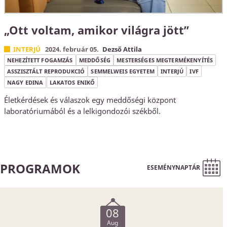
„Ott voltam, amikor világra jött”
INTERJÚ
2024. február 05.
Dezső Attila
NEHEZÍTETT FOGAMZÁS
MEDDŐSÉG
MESTERSÉGES MEGTERMÉKENYÍTÉS
ASSZISZTÁLT REPRODUKCIÓ
SEMMELWEIS EGYETEM
INTERJÚ
IVF
NAGY EDINA
LAKATOS ENIKŐ
Életkérdések és válaszok egy meddőségi központ
laboratóriumából és a lelkigondozói székből.
PROGRAMOK
ESEMÉNYNAPTÁR
08
Aug