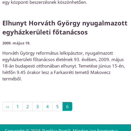
egy központi beszerzésnek köszönhetően.
Elhunyt Horváth György nyugalmazott
egyházkerületi főtanácsos
2009. május 19.
Horváth György református lelkipásztor, nyugalmazott
egyházkerületi főtanácsos életének 93. évében, 2009. május
18-án budapesti otthonában elhunyt. Temetése június 15-én,
hétfőn 9.45 órakor lesz a Farkasréti temető Makovecz
terméből.
‹‹
1
2
3
4
5
6
Copyright © 2016 Parókia Portál, Minden jog fenntartva.