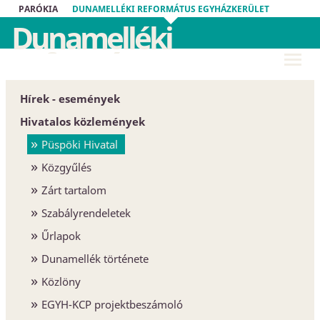
PARÓKIA
DUNAMELLÉKI REFORMÁTUS EGYHÁZKERÜLET
Dunamelléki
Református
Egyházkerület
Hírek - események
Hivatalos közlemények
Püspöki Hivatal
Közgyűlés
Zárt tartalom
Szabályrendeletek
Űrlapok
Dunamellék története
Közlöny
EGYH-KCP projektbeszámoló