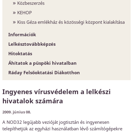
Közbeszerzés
KEHOP
Kiss Géza emlékház és közösségi központ kialakítása
Információk
Lelkésztovábbképzés
Egyházközségek
Hitoktatás
Esperesi Hivatalok
Áhítatok a püspöki hivatalban
Püspöki Hivatal
Hitoktatót keresünk
Ráday Felsőoktatási Diákotthon
Elnökség és szervezet
Hitoktató állást keres
Konferencia-központ
Ingyenes vírusvédelem a lelkészi
Címtár
hivatalok számára
2009. június 08.
A NOD32 legújabb vezióját jogtisztán és ingyenesen
telepíthetjük az egyházi használatban lévő számítógépekre