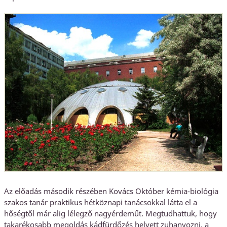
Az előadás második részében Kovács Október kémia-biológia
szakos tanár praktikus hétköznapi tanácsokkal látta el a
hőségtől már alig lélegző nagyérdeműt. Megtudhattuk, hogy
takarékosabb megoldás kádfürdőzés helyett zuhanyozni, a