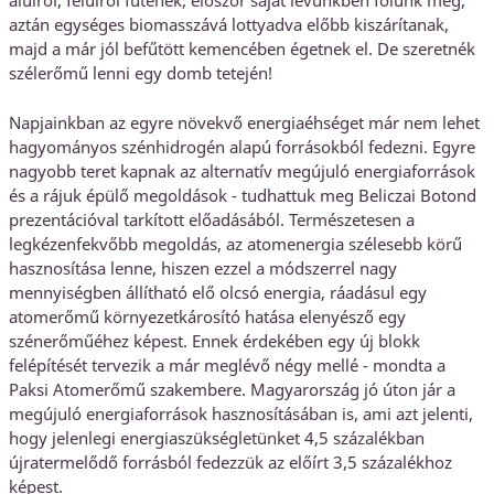
aztán egységes biomasszává lottyadva előbb kiszárítanak,
majd a már jól befűtött kemencében égetnek el. De szeretnék
szélerőmű lenni egy domb tetején!
Napjainkban az egyre növekvő energiaéhséget már nem lehet
hagyományos szénhidrogén alapú forrásokból fedezni. Egyre
nagyobb teret kapnak az alternatív megújuló energiaforrások
és a rájuk épülő megoldások - tudhattuk meg Beliczai Botond
prezentációval tarkított előadásából. Természetesen a
legkézenfekvőbb megoldás, az atomenergia szélesebb körű
hasznosítása lenne, hiszen ezzel a módszerrel nagy
mennyiségben állítható elő olcsó energia, ráadásul egy
atomerőmű környezetkárosító hatása elenyésző egy
szénerőműéhez képest. Ennek érdekében egy új blokk
felépítését tervezik a már meglévő négy mellé - mondta a
Paksi Atomerőmű szakembere. Magyarország jó úton jár a
megújuló energiaforrások hasznosításában is, ami azt jelenti,
hogy jelenlegi energiaszükségletünket 4,5 százalékban
újratermelődő forrásból fedezzük az előírt 3,5 százalékhoz
képest.