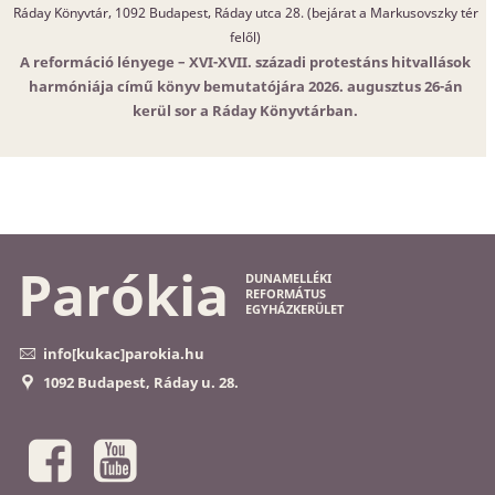
Ráday Könyvtár, 1092 Budapest, Ráday utca 28. (bejárat a Markusovszky tér
felől)
A reformáció lényege – XVI-XVII. századi protestáns hitvallások
harmóniája című könyv bemutatójára 2026. augusztus 26-án
kerül sor a Ráday Könyvtárban.
Parókia
DUNAMELLÉKI
REFORMÁTUS
EGYHÁZKERÜLET
info[kukac]parokia.hu
1092 Budapest, Ráday u. 28.