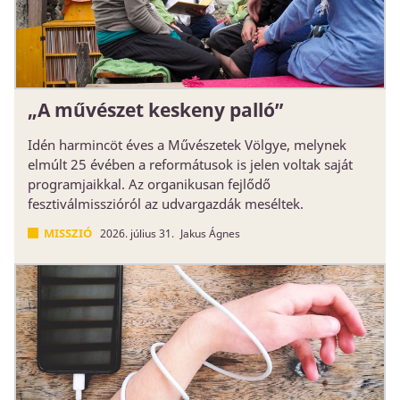
„A művészet keskeny palló”
Idén harmincöt éves a Művészetek Völgye, melynek
elmúlt 25 évében a reformátusok is jelen voltak saját
programjaikkal. Az organikusan fejlődő
fesztiválmisszióról az udvargazdák meséltek.
MISSZIÓ
2026. július 31.
Jakus Ágnes