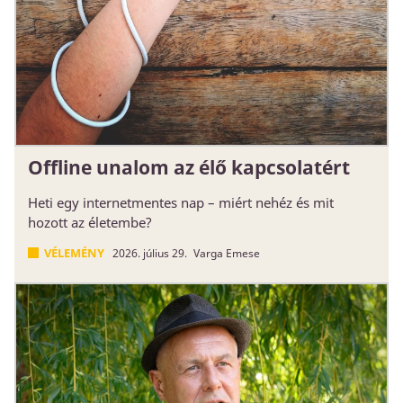
Offline unalom az élő kapcsolatért
Heti egy internetmentes nap – miért nehéz és mit
hozott az életembe?
VÉLEMÉNY
2026. július 29.
Varga Emese