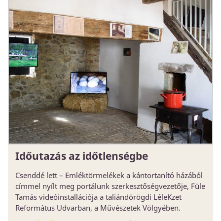
Időutazás az időtlenségbe
Csenddé lett – Emléktörmelékek a kántortanító házából
címmel nyílt meg portálunk szerkesztőségvezetője, Füle
Tamás videóinstallációja a taliándörögdi LéleKzet
Református Udvarban, a Művészetek Völgyében.