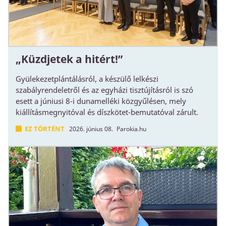
„Küzdjetek a hitért!”
Gyülekezetplántálásról, a készülő lelkészi
szabályrendeletről és az egyházi tisztújításról is szó
esett a júniusi 8-i dunamelléki közgyűlésen, mely
kiállításmegnyitóval és díszkötet-bemutatóval zárult.
EZ TÖRTÉNT
2026. június 08.
Parokia.hu