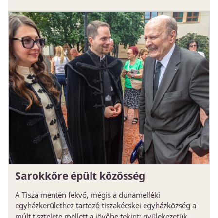
Sarokkőre épült közösség
A Tisza mentén fekvő, mégis a dunamelléki
egyházkerülethez tartozó tiszakécskei egyházközség a
múlt tisztelete mellett a jövőbe tekint: gyülekezetük