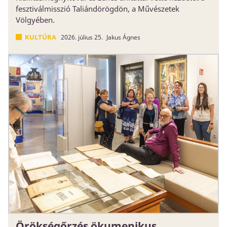
fesztiválmisszió Taliándörögdön, a Művészetek
Völgyében.
KULTÚRA
2026. július 25.
Jakus Ágnes
Örökségőrzés ökumenikus