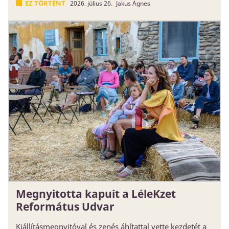
EZ TÖRTÉNT
2026. július 26.
Jakus Ágnes
Megnyitotta kapuit a LéleKzet
Református Udvar
Kiállításmegnyitóval és zenés áhítattal vette kezdetét a