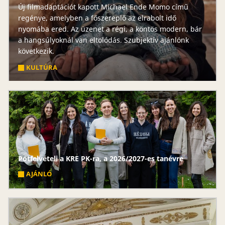
Új filmadaptációt kapott Michael Ende Momo című
regénye, amelyben a főszereplő az elrabolt idő
nyomába ered. Az üzenet a régi, a köntös modern, bár
a hangsúlyoknál van eltolódás. Szubjektív ajánlónk
következik.
KULTÚRA
Pótfelvételi a KRE PK-ra, a 2026/2027-es tanévre
AJÁNLÓ