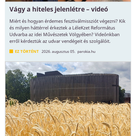
Vágy a hiteles jelenlétre – videó
Miért és hogyan érdemes fesztiválmissziót végezni? Kik
és milyen háttérrel érkeztek a LéleKzet Református
Udvarba az idei Művészetek Völgyében? Videónkban
erről kérdeztük az udvar vendégeit és szolgálóit.
EZ TÖRTÉNT
2026. augusztus 05.
parokia.hu