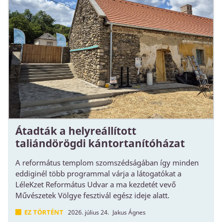
Átadták a helyreállított
taliándörögdi kántortanítóházat
A református templom szomszédságában így minden
eddiginél több programmal várja a látogatókat a
LéleKzet Református Udvar a ma kezdetét vevő
Művészetek Völgye fesztivál egész ideje alatt.
EZ TÖRTÉNT
2026. július 24.
Jakus Ágnes