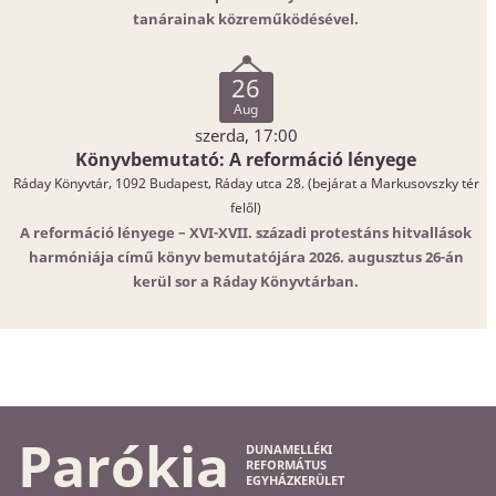
tanárainak közreműködésével.
26
Aug
szerda, 17:00
Könyvbemutató: A reformáció lényege
Ráday Könyvtár, 1092 Budapest, Ráday utca 28. (bejárat a Markusovszky tér
felől)
A reformáció lényege – XVI-XVII. századi protestáns hitvallások
harmóniája című könyv bemutatójára 2026. augusztus 26-án
kerül sor a Ráday Könyvtárban.
Parókia
DUNAMELLÉKI
REFORMÁTUS
EGYHÁZKERÜLET