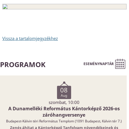
Vissza a tartalomjegyzékhez
PROGRAMOK
ESEMÉNYNAPTÁR
08
Aug
szombat, 10:00
A Dunamelléki Református Kántorképző 2026-os
záróhangversenye
Budapest-Kálvin téri Református Templom (1091 Budapest, Kálvin tér 7.)
Zenés áhítat a Kántorképző Tanfolyam növendékeinek és