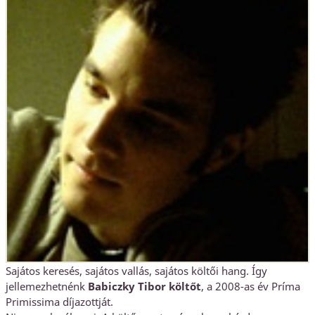
Sajátos keresés, sajátos vallás, sajátos költői hang. Így
jellemezhetnénk
Babiczky Tibor költőt
, a 2008-as év Príma
Primissima díjazottját.