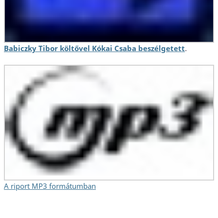
Babiczky Tibor költővel Kókai Csaba beszélgetett
.
A riport MP3 formátumban