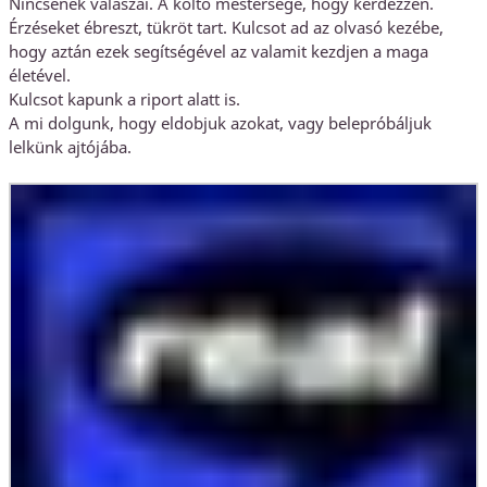
Nincsenek válaszai. A költő mestersége, hogy kérdezzen.
Érzéseket ébreszt, tükröt tart. Kulcsot ad az olvasó kezébe,
hogy aztán ezek segítségével az valamit kezdjen a maga
életével.
Kulcsot kapunk a riport alatt is.
A mi dolgunk, hogy eldobjuk azokat, vagy belepróbáljuk
lelkünk ajtójába.