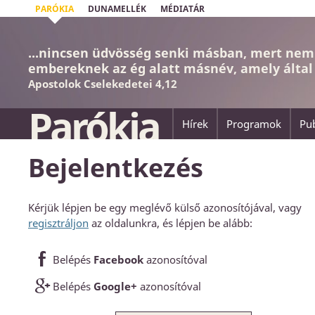
PARÓKIA
DUNAMELLÉK
MÉDIATÁR
...nincsen üdvösség senki másban, mert nem 
embereknek az ég alatt másnév, amely által
Apostolok Cselekedetei 4,12
Parókia
Hírek
Programok
Pub
Bejelentkezés
Kérjük lépjen be egy meglévő külső azonosítójával, vagy
regisztráljon
az oldalunkra, és lépjen be alább:
Belépés
Facebook
azonosítóval
Belépés
Google+
azonosítóval