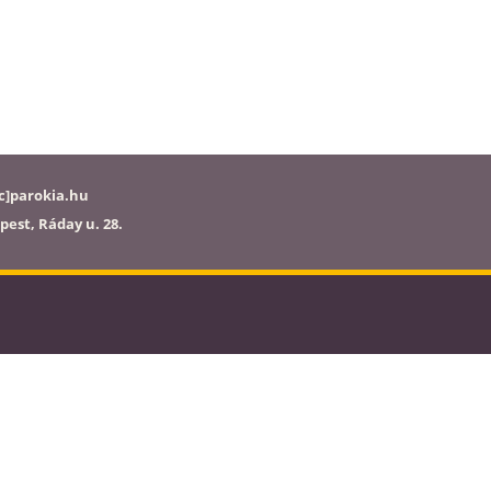
c]parokia.hu
pest, Ráday u. 28.