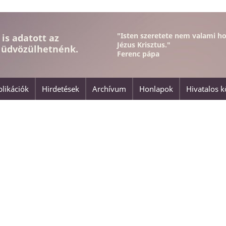
"Isten szeretete nem valami h
is adatott az
Jézus Krisztus."
 üdvözülhetnénk.
Ferenc pápa
likációk
Hirdetések
Archívum
Honlapok
Hivatalos 