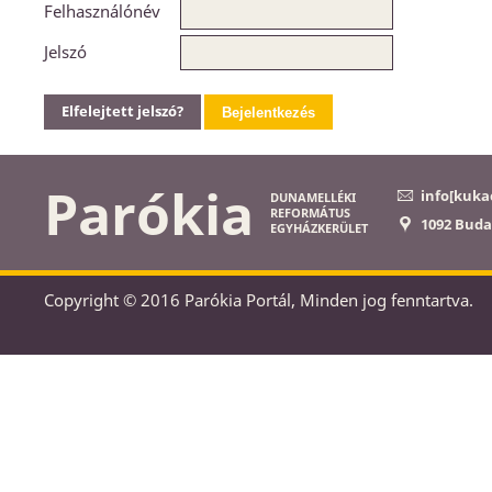
Felhasználónév
Jelszó
Elfelejtett jelszó?
Bejelentkezés
Parókia
info[kuka
DUNAMELLÉKI
REFORMÁTUS
1092 Buda
EGYHÁZKERÜLET
Copyright © 2016 Parókia Portál, Minden jog fenntartva.