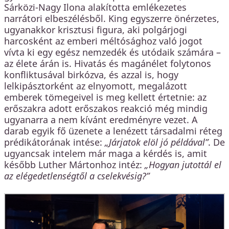
Sárközi-Nagy Ilona alakította emlékezetes
narrátori elbeszélésből. King egyszerre önérzetes,
ugyanakkor krisztusi figura, aki polgárjogi
harcosként az emberi méltósághoz való jogot
vívta ki egy egész nemzedék és utódaik számára –
az élete árán is. Hivatás és magánélet folytonos
konfliktusával birkózva, és azzal is, hogy
lelkipásztorként az elnyomott, megalázott
emberek tömegeivel is meg kellett értetnie: az
erőszakra adott erőszakos reakció még mindig
ugyanarra a nem kívánt eredményre vezet. A
darab egyik fő üzenete a lenézett társadalmi réteg
prédikátorának intése:
„Járjatok elöl jó példával”
. De
ugyancsak intelem már maga a kérdés is, amit
később Luther Mártonhoz intéz:
„Hogyan jutottál el
az elégedetlenségtől a cselekvésig?”