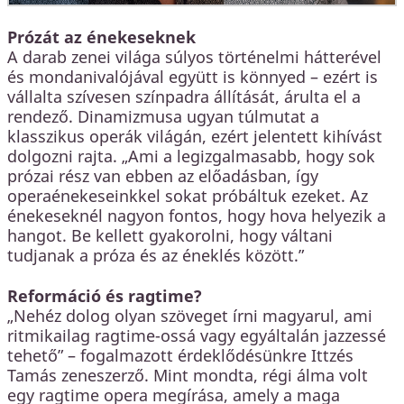
Prózát az énekeseknek
A darab zenei világa súlyos történelmi hátterével
és mondanivalójával együtt is könnyed – ezért is
vállalta szívesen színpadra állítását, árulta el a
rendező. Dinamizmusa ugyan túlmutat a
klasszikus operák világán, ezért jelentett kihívást
dolgozni rajta. „Ami a legizgalmasabb, hogy sok
prózai rész van ebben az előadásban, így
operaénekeseinkkel sokat próbáltuk ezeket. Az
énekeseknél nagyon fontos, hogy hova helyezik a
hangot. Be kellett gyakorolni, hogy váltani
tudjanak a próza és az éneklés között.”
Reformáció és ragtime?
„Nehéz dolog olyan szöveget írni magyarul, ami
ritmikailag ragtime-ossá vagy egyáltalán jazzessé
tehető” – fogalmazott érdeklődésünkre Ittzés
Tamás zeneszerző. Mint mondta, régi álma volt
egy ragtime opera megírása, amely a maga