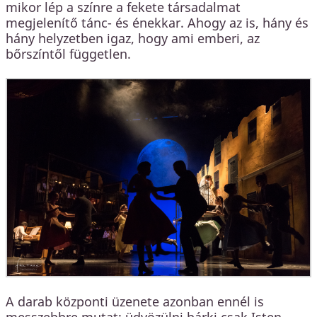
mikor lép a színre a fekete társadalmat
megjelenítő tánc- és énekkar. Ahogy az is, hány és
hány helyzetben igaz, hogy ami emberi, az
bőrszíntől független.
A darab központi üzenete azonban ennél is
messzebbre mutat: üdvözülni bárki csak Isten