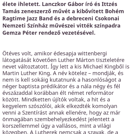
élete ihletett. Lanczkor Gábor író és Ittzés
Tamás zeneszerző művét a kibővített Bohém
Ragtime Jazz Band és a debreceni Csokonai
Nemzeti Színház művészei vitték színpadra
Gemza Péter rendező vezetésével.
Ötéves volt, amikor édesapja wittenbergi
látogatását követően Luther Márton tiszteletére
nevet változtatott. Így lett a kis Michael Kingből is
Martin Luther King. A név kötelez – mondják, és
nem is kell sokáig kutatnunk a hasonlóságot a
néger baptista prédikátor és a nála négy és fél
évszázaddal korábban élt német reformátor
között. Mindketten újítók voltak, a hit és a
kegyelem szószólói, akik elkezdték komolyan
venni a Szentírást annak ellenére, hogy az már
önmagában szembehelyezkedést jelentett a
korszellemmel úgy a vallásos, mint a világi
közegben. A Lutherek nemcsak a szavak, de a