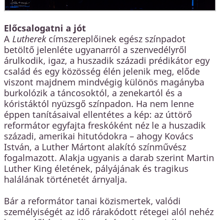
Előcsalogatni a jót
A
Lutherek
címszereplőinek egész színpadot
betöltő jelenléte ugyanarról a szenvedélyről
árulkodik, igaz, a huszadik századi prédikátor egy
család és egy közösség élén jelenik meg, előde
viszont majdnem mindvégig különös magányba
burkolózik a táncosoktól, a zenekartól és a
kóristáktól nyüzsgő színpadon. Ha nem lenne
éppen tanításaival ellentétes a kép: az úttörő
reformátor egyfajta freskóként néz le a huszadik
századi, amerikai hitutódokra – ahogy Kovács
István, a Luther Mártont alakító színművész
fogalmazott. Alakja ugyanis a darab szerint Martin
Luther King életének, pályájának és tragikus
halálának történetét árnyalja.
Bár a reformátor tanai közismertek, valódi
személyiségét az idő rárakódott rétegei alól nehéz