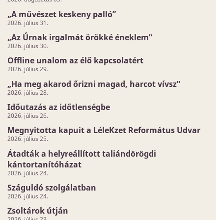
„A művészet keskeny palló”
2026. július 31.
„Az Úrnak irgalmát örökké éneklem”
2026. július 30.
Offline unalom az élő kapcsolatért
2026. július 29.
„Ha meg akarod őrizni magad, harcot vívsz”
2026. július 28.
Időutazás az időtlenségbe
2026. július 26.
Megnyitotta kapuit a LéleKzet Református Udvar
2026. július 25.
Átadták a helyreállított taliándörögdi
kántortanítóházat
2026. július 24.
Száguldó szolgálatban
2026. július 24.
Zsoltárok útján
2026. július 23.