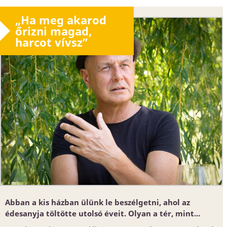
„Ha meg akarod
őrizni magad,
harcot vívsz”
Abban a kis házban ülünk le beszélgetni, ahol az
édesanyja töltötte utolsó éveit. Olyan a tér, mint...