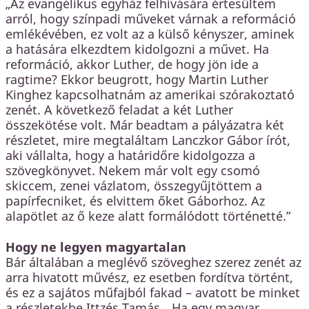
„Az evangélikus egyház felhívására értesültem
arról, hogy színpadi műveket várnak a reformáció
emlékévében, ez volt az a külső kényszer, aminek
a hatására elkezdtem kidolgozni a művet. Ha
reformáció, akkor Luther, de hogy jön ide a
ragtime? Ekkor beugrott, hogy Martin Luther
Kinghez kapcsolhatnám az amerikai szórakoztató
zenét. A következő feladat a két Luther
összekötése volt. Már beadtam a pályázatra két
részletet, mire megtaláltam Lanczkor Gábor írót,
aki vállalta, hogy a határidőre kidolgozza a
szövegkönyvet. Nekem már volt egy csomó
skiccem, zenei vázlatom, összegyűjtöttem a
papírfecniket, és elvittem őket Gáborhoz. Az
alapötlet az ő keze alatt formálódott történetté.”
Hogy ne legyen magyartalan
Bár általában a meglévő szöveghez szerez zenét az
arra hivatott művész, ez esetben fordítva történt,
és ez a sajátos műfajból fakad – avatott be minket
a részletekbe Ittzés Tamás. „Ha egy magyar