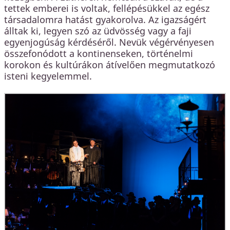
tettek emberei is voltak, fellépésükkel az egész
társadalomra hatást gyakorolva. Az igazságért
álltak ki, legyen szó az üdvösség vagy a faji
egyenjogúság kérdéséről. Nevük végérvényesen
összefonódott a kontinenseken, történelmi
korokon és kultúrákon átívelően megmutatkozó
isteni kegyelemmel.