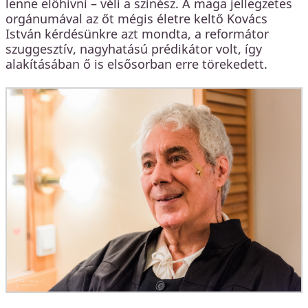
lenne előhívni – véli a színész. A maga jellegzetes
orgánumával az őt mégis életre keltő Kovács
István kérdésünkre azt mondta, a reformátor
szuggesztív, nagyhatású prédikátor volt, így
alakításában ő is elsősorban erre törekedett.