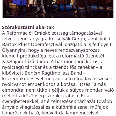
Szórakoztatni akartak
A Reformációi Emlékbizottság támogatásával
felvett zenei anyagra Kesselyák Gergő, a miskolci
Bartók Plusz Operafesztivál igazgatója is felfigyelt.
Olyannyira, hogy a neves rendezvénysorozat
kiemelt produkciója lett a reformáció üzenetét
zászlajára tűző darab. A harminc tagú kórus, a
nyolctagú tánckar és a tizenöt fős zenekar – a
kibővített Bohém Ragtime Jazz Band –
közreműködésével megvalósuló előadás összesen
nyolcvanöt ember közös alkotása. Ittzés Tamás
elmondta: nem titkolt céljuk a súlyos mondanivaló
mellett a közönség szórakoztatása. Ez a
swingbetétekkel, az értelmezések tárházát tovább
árnyaló világítással és a különféle zenei műfajok
ismerősnek ható, kedvelt dallammeneteivel