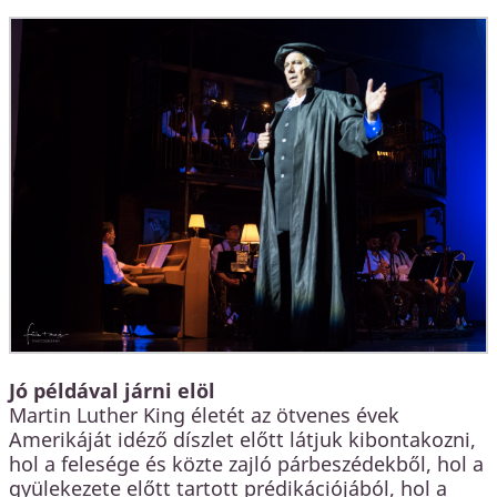
Jó példával járni elöl
Martin Luther King életét az ötvenes évek
Amerikáját idéző díszlet előtt látjuk kibontakozni,
hol a felesége és közte zajló párbeszédekből, hol a
gyülekezete előtt tartott prédikációjából, hol a