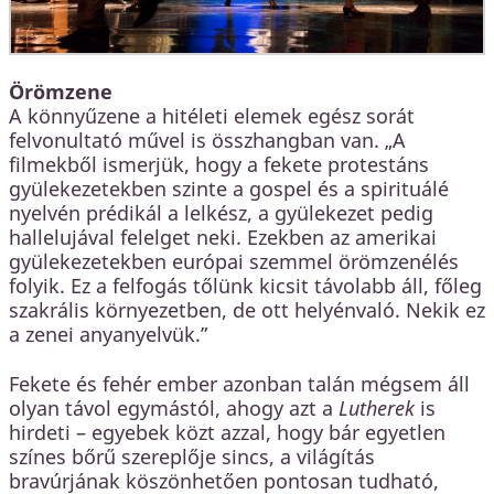
Örömzene
A könnyűzene a hitéleti elemek egész sorát
felvonultató művel is összhangban van. „A
filmekből ismerjük, hogy a fekete protestáns
gyülekezetekben szinte a gospel és a spirituálé
nyelvén prédikál a lelkész, a gyülekezet pedig
hallelujával felelget neki. Ezekben az amerikai
gyülekezetekben európai szemmel örömzenélés
folyik. Ez a felfogás tőlünk kicsit távolabb áll, főleg
szakrális környezetben, de ott helyénvaló. Nekik ez
a zenei anyanyelvük.”
Fekete és fehér ember azonban talán mégsem áll
olyan távol egymástól, ahogy azt a
Lutherek
is
hirdeti – egyebek közt azzal, hogy bár egyetlen
színes bőrű szereplője sincs, a világítás
bravúrjának köszönhetően pontosan tudható,