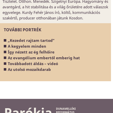
Tisztelet. Otthon. Menedék. Szigetnyi Európa. Hagyomány és
avantgárd, a hit stabilitása és a világ őrületére adott válaszok
egyvelege. Kurdy Fehér János író, költő, kommunikációs
szakértő, producer otthonában játunk Kosdon.
TOVÁBBI PORTRÉK
„Kezedet rajtam tartod”
A kegyelem minden
Így nézett az ég felhőire
Az evangélium embertől emberig hat
Továbbadott áldás – videó
Az utolsó mozaikdarab
Parókia
DUNAMELLÉKI
REFORMÁTUS