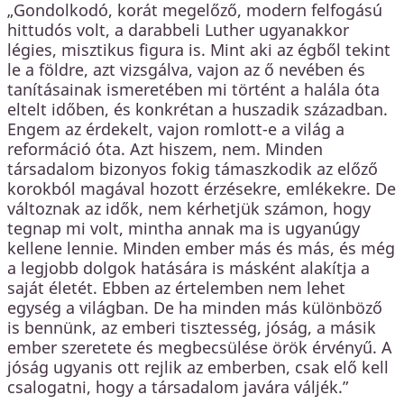
„Gondolkodó, korát megelőző, modern felfogású
hittudós volt, a darabbeli Luther ugyanakkor
légies, misztikus figura is. Mint aki az égből tekint
le a földre, azt vizsgálva, vajon az ő nevében és
tanításainak ismeretében mi történt a halála óta
eltelt időben, és konkrétan a huszadik században.
Engem az érdekelt, vajon romlott-e a világ a
reformáció óta. Azt hiszem, nem. Minden
társadalom bizonyos fokig támaszkodik az előző
korokból magával hozott érzésekre, emlékekre. De
változnak az idők, nem kérhetjük számon, hogy
tegnap mi volt, mintha annak ma is ugyanúgy
kellene lennie. Minden ember más és más, és még
a legjobb dolgok hatására is másként alakítja a
saját életét. Ebben az értelemben nem lehet
egység a világban. De ha minden más különböző
is bennünk, az emberi tisztesség, jóság, a másik
ember szeretete és megbecsülése örök érvényű. A
jóság ugyanis ott rejlik az emberben, csak elő kell
csalogatni, hogy a társadalom javára váljék.”