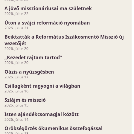
A jövő misszionáriusai ma születnek
2026. július 22.
Úton a svájci reformáció nyomában
2026. július 21.
Beiktatták a Református Iszákosmentő Misszió új
vezetőjét
2026. július 20.
„Kezedet rajtam tartod”
2026. július 20.
Oázis a nyüzsgésben
2026. július 17.
Csillagként ragyogni a világban
2026. július 16.
Szlájm és misszió
2026. július 15.
Isten ajándékcsomagjai között
2026. július 14.
Örökségőrzés ökumenikus összefogással
2026. július 13.