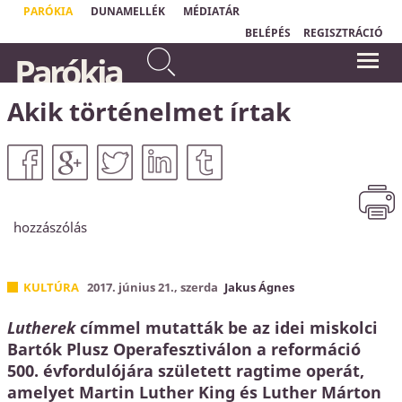
PARÓKIA
DUNAMELLÉK
MÉDIATÁR
BELÉPÉS
REGISZTRÁCIÓ
Mert irgalmas leszek
„
Aki nem érzi magát biztonságban, az
Parókia
gonoszságaikkal szemben, és
védekezik. Ha én tudom, hogy
bűneikről nem emlékezem meg
Krisztusban örök biztonságom van, mert
Isten minden bűnömet eltörölte, akkor
többé.
most már megbeszélhetjük, hogy mik a
Akik történelmet írtak
Zsidók 8,12
bűneim."
Horváth Levente
hozzászólás
KULTÚRA
2017. június 21., szerda
Jakus Ágnes
Lutherek
címmel mutatták be az idei miskolci
Bartók Plusz Operafesztiválon a reformáció
500. évfordulójára született ragtime operát,
amelyet Martin Luther King és Luther Márton