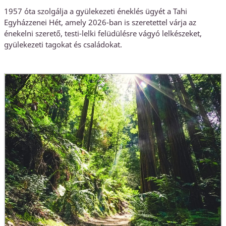
1957 óta szolgálja a gyülekezeti éneklés ügyét a Tahi
Egyházzenei Hét, amely 2026-ban is szeretettel várja az
énekelni szerető, testi-lelki felüdülésre vágyó lelkészeket,
gyülekezeti tagokat és családokat.