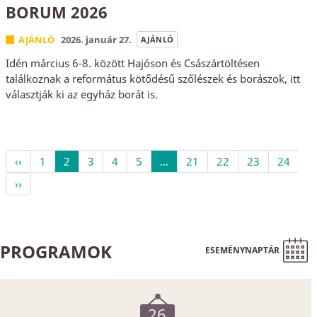
BORUM 2026
AJÁNLÓ
2026. január 27.
AJÁNLÓ
Idén március 6-8. között Hajóson és Császártöltésen
találkoznak a református kötődésű szőlészek és borászok, itt
választják ki az egyház borát is.
‹‹
1
2
3
4
5
...
21
22
23
24
››
PROGRAMOK
ESEMÉNYNAPTÁR
26