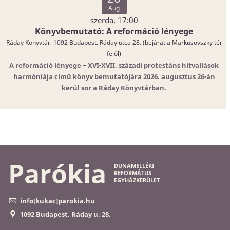
Aug
szerda, 17:00
Könyvbemutató: A reformáció lényege
Ráday Könyvtár, 1092 Budapest, Ráday utca 28. (bejárat a Markusovszky tér
felől)
A reformáció lényege – XVI-XVII. századi protestáns hitvallások
harmóniája című könyv bemutatójára 2026. augusztus 26-án
kerül sor a Ráday Könyvtárban.
Parókia
DUNAMELLÉKI
REFORMÁTUS
EGYHÁZKERÜLET
info[kukac]parokia.hu
1092 Budapest, Ráday u. 28.