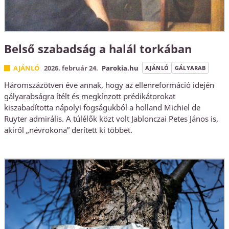
Belső szabadság a halál torkában
AJÁNLÓ
2026. február 24.
Parokia.hu
AJÁNLÓ
GÁLYARAB
Háromszázötven éve annak, hogy az ellenreformáció idején
gályarabságra ítélt és megkínzott prédikátorokat
kiszabadította nápolyi fogságukból a holland Michiel de
Ruyter admirális. A túlélők közt volt Jablonczai Petes János is,
akiről „névrokona” derített ki többet.