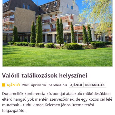
Valódi találkozások helyszínei
AJÁNLÓ
2026. április 14.
parokia.hu
AJÁNLÓ
DUNAMELLÉK
Dunamellék konferencia-központjai átalakuló működésükben
eltérő hangsúlyok mentén szerveződnek, de egy közös cél felé
mutatnak – tudtuk meg Kelemen János üzemeltetési
főigazgatótól.