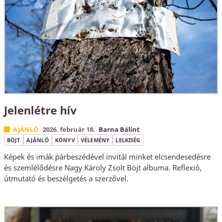
Jelenlétre hív
AJÁNLÓ
2026. február 18.
Barna Bálint
BÖJT
AJÁNLÓ
KÖNYV
VÉLEMÉNY
LELKISÉG
Képek és imák párbeszédével invitál minket elcsendesedésre
és szemlélődésre Nagy Károly Zsolt Böjt albuma. Reflexió,
útmutató és beszélgetés a szerzővel.