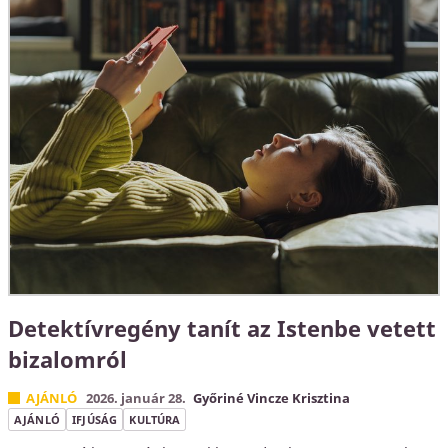
Detektívregény tanít az Istenbe vetett
bizalomról
AJÁNLÓ
2026. január 28.
Győriné Vincze Krisztina
AJÁNLÓ
IFJÚSÁG
KULTÚRA