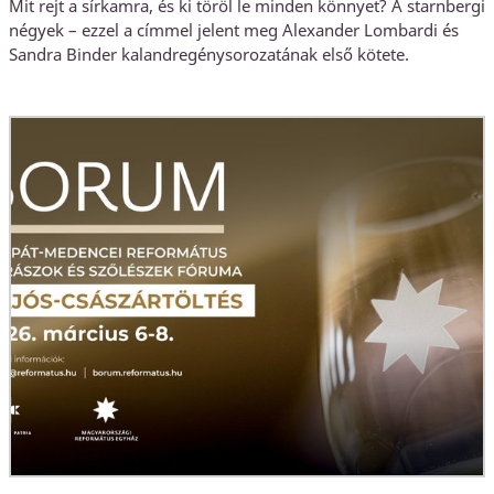
Mit rejt a sírkamra, és ki töröl le minden könnyet? A starnbergi
négyek – ezzel a címmel jelent meg Alexander Lombardi és
Sandra Binder kalandregénysorozatának első kötete.