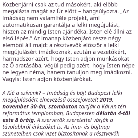
Közbenjárni csak az tud másokért, aki előbb
megalázta magát az Úr előtt – hangsúlyozta. „Az
imádság nem valamiféle projekt, ami
automatikusan garantálja a lelki megújulást,
hiszen az mindig Isten ajándéka. Isten elé állni az
első lépés.” Az imanap közbenjáró része négy
elemből áll majd: a résztvevők először a lelki
megújulásért imádkoznak, azután a vezetőkért,
harmadszor azért, hogy Isten adjon munkásokat
az Ő aratásába, végül pedig azért, hogy Isten népe
ne legyen néma, hanem tanuljon meg imádkozni.
Vagyis: Isten adjon közbenjárókat.
A Kié a szívünk? – Imádság és böjt Budapest lelki
megújulásáért elnevezésű összejövetelt
2019.
november 30-án, szombaton
tartják a Kálvin téri
református templomban, Budapesten
délután 4-től
este 8 óráig.
A szervezők szeretettel várják a
távolabbról érkezőket
is. Az ima- és böjtnap
szüneteiben csak vizet biztosítanak a résztvevők