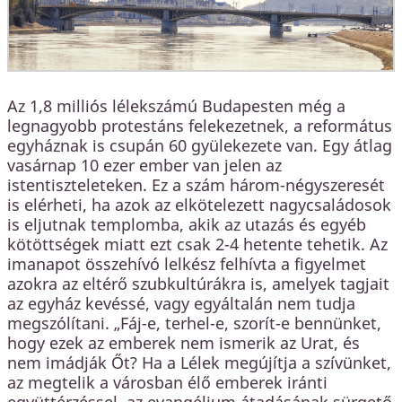
Az 1,8 milliós lélekszámú Budapesten még a
legnagyobb protestáns felekezetnek, a református
egyháznak is csupán 60 gyülekezete van. Egy átlag
vasárnap 10 ezer ember van jelen az
istentiszteleteken. Ez a szám három-négyszeresét
is elérheti, ha azok az elkötelezett nagycsaládosok
is eljutnak templomba, akik az utazás és egyéb
kötöttségek miatt ezt csak 2-4 hetente tehetik. Az
imanapot összehívó lelkész felhívta a figyelmet
azokra az eltérő szubkultúrákra is, amelyek tagjait
az egyház kevéssé, vagy egyáltalán nem tudja
megszólítani. „Fáj-e, terhel-e, szorít-e bennünket,
hogy ezek az emberek nem ismerik az Urat, és
nem imádják Őt? Ha a Lélek megújítja a szívünket,
az megtelik a városban élő emberek iránti
együttérzéssel, az evangélium átadásának sürgető