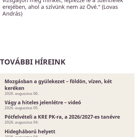
vizsgáljon meg minket, leplezze le a Szentlélek
erejében, ahol a szívünk nem az Övé." (Lovas
András)
TOVÁBBI HÍREINK
Mozgásban a gyülekezet – földön, vízen, két
keréken
2026. augusztus 06.
Vágy a hiteles jelenlétre – videó
2026. augusztus 05.
Pótfelvételi a KRE PK-ra, a 2026/2027-es tanévre
2026. augusztus 04.
Hidegháború helyett
2026. augusztus 04.