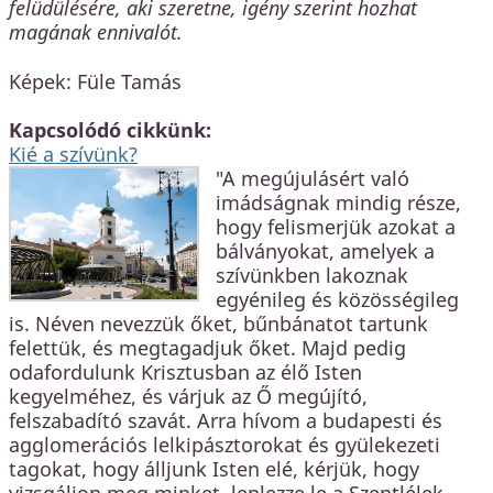
felüdülésére, aki szeretne, igény szerint hozhat
magának ennivalót.
Képek: Füle Tamás
Kapcsolódó cikkünk:
Kié a szívünk?
"A megújulásért való
imádságnak mindig része,
hogy felismerjük azokat a
bálványokat, amelyek a
szívünkben lakoznak
egyénileg és közösségileg
is. Néven nevezzük őket, bűnbánatot tartunk
felettük, és megtagadjuk őket. Majd pedig
odafordulunk Krisztusban az élő Isten
kegyelméhez, és várjuk az Ő megújító,
felszabadító szavát. Arra hívom a budapesti és
agglomerációs lelkipásztorokat és gyülekezeti
tagokat, hogy álljunk Isten elé, kérjük, hogy