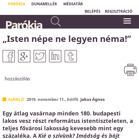
PARÓKIA
DUNAMELLÉK
MÉDIATÁR
BELÉPÉS
REGISZTRÁCIÓ
...nincsen üdvösség senki
Parókia
másban, mert nem is adatott az
"Isten szeretete nem valami homályos
embereknek az ég alatt
és bizonytalan dolog;
Isten szeretetének
neve van: Jézus Krisztus."
másnév, amely által
Ferenc pápa
„Isten népe ne legyen néma!”
üdvözülhetnénk.
Apostolok Cselekedetei
4,12
hozzászólás
AJÁNLÓ
2019. november 11., hétfő
Jakus Ágnes
Egy átlag vasárnap minden 180. budapesti
lakos vesz részt református istentiszteleten, a
teljes fővárosi lakosság kevesebb mint egy
százaléka. A
Kié a szívünk? Imádság és böjt