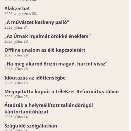
Alakzatba!
2026. augusztus 03.
„A művészet keskeny palló”
2026. július 31.
„Az Úrnak irgalmát örökké éneklem”
2026. július 30.
Offline unalom az élő kapcsolatért
2026. július 29.
„Ha meg akarod őrizni magad, harcot vívsz”
2026. július 28.
Időutazás az időtlenségbe
2026. július 26.
Megnyitotta kapuit a LéleKzet Református Udvar
2026. július 25.
Átadták a helyreállított taliándörögdi
kántortanítóházat
2026. július 24.
Száguldó szolgálatban
2026. július 24.