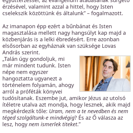
érzésével, valamint azzal a hittel, hogy Isten
cselekszik közöttünk és általunk” – fogalmazott.
Az imanapon épp ezért a bűnbánat és Isten
magasztalása mellett nagy hangsúlyt kap majd a
közbenjárás is a lelki ébredésért. Erre azonban
elsősorban az egyháznak van szüksége Lovas
András szerint.
„Talán úgy gondoljuk, mi
már mindent tudunk. Isten
népe nem egyszer
hangoztatta ugyanezt a
történelem folyamán, ahogy
arról a próféták könyvei
tudósítanak. Eszembe jut, amikor Jézus az utolsó
ítéletre utalva azt mondja, hogy lesznek, akik majd
megkérdezik tőle:
Uram, nem a te nevedben és nem
téged szolgáltunk-e mindvégig
? És az Ő válasza az
lesz, hogy
nem ismerlek titeket
.”