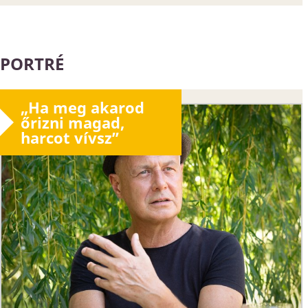
PORTRÉ
„Ha meg akarod
őrizni magad,
harcot vívsz”