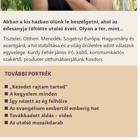
Abban a kis házban ülünk le beszélgetni, ahol az
édesanyja töltötte utolsó éveit. Olyan a tér, mint...
Tisztelet. Otthon. Menedék. Szigetnyi Európa. Hagyomány és
avantgárd, a hit stabilitása és a világ őrületére adott válaszok
egyvelege. Kurdy Fehér János író, költő, kommunikációs
szakértő, producer otthonában játunk Kosdon.
TOVÁBBI PORTRÉK
„Kezedet rajtam tartod”
A kegyelem minden
Így nézett az ég felhőire
Az evangélium embertől emberig hat
Továbbadott áldás – videó
Az utolsó mozaikdarab