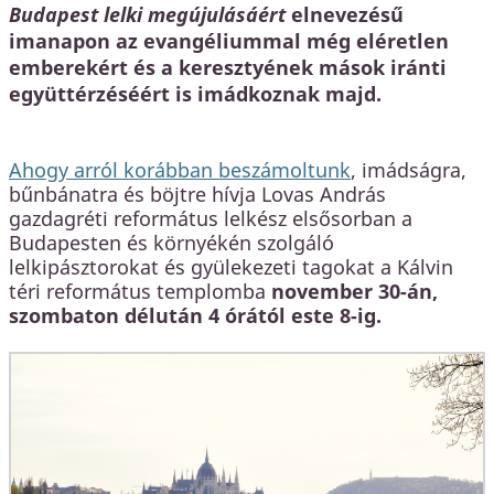
Budapest lelki megújulásáért
elnevezésű
imanapon az evangéliummal még eléretlen
emberekért és a keresztyének mások iránti
együttérzéséért is imádkoznak majd.
Ahogy arról korábban beszámoltunk
, imádságra,
bűnbánatra és böjtre hívja Lovas András
gazdagréti református lelkész elsősorban a
Budapesten és környékén szolgáló
lelkipásztorokat és gyülekezeti tagokat a Kálvin
téri református templomba
november 30-án,
szombaton délután 4 órától este 8-ig.