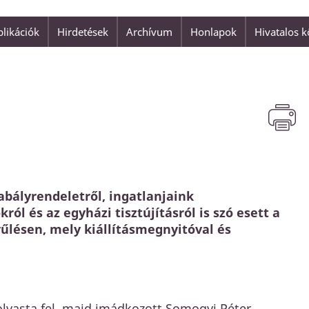
likációk
Hirdetések
Archívum
Honlapok
Hivatalos 
"Isten szeretete nem valami h
is adatott az
Jézus Krisztus."
 üdvözülhetnénk.
Ferenc pápa
abályrendeletről, ingatlanjaink
ról és az egyházi tisztújításról is szó esett a
yűlésen, mely kiállításmegnyitóval és
 olvasta fel, majd imádkozott Somogyi Péter