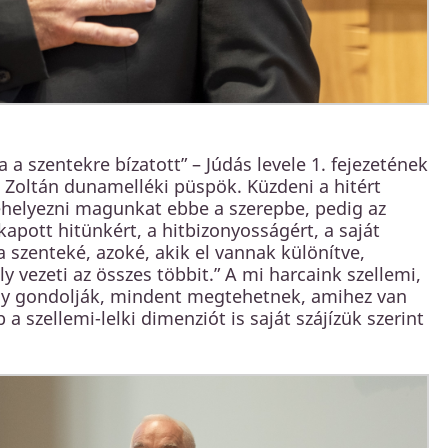
 a szentekre bízatott” – Júdás levele 1. fejezetének
g Zoltán dunamelléki püspök. Küzdeni a hitért
ehelyezni magunkat ebbe a szerepbe, pedig az
kapott hitünkért, a hitbizonyosságért, a saját
a szenteké, azoké, akik el vannak különítve,
ly vezeti az összes többit.” A mi harcaink szellemi,
úgy gondolják, mindent megtehetnek, amihez van
a szellemi-lelki dimenziót is saját szájízük szerint