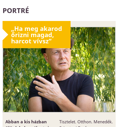
PORTRÉ
„Ha meg akarod
őrizni magad,
harcot vívsz”
Abban a kis házban
Tisztelet. Otthon. Menedék.