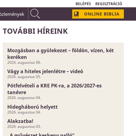
BELÉPÉS
REGISZTRÁCIÓ
közlemények
ONLINE BIBLIA
omályos és bizonytalan dolog;
Isten szeretetének neve van:
TOVÁBBI HÍREINK
Mozgásban a gyülekezet – földön, vízen, két
keréken
2026. augusztus 06.
Vágy a hiteles jelenlétre – videó
2026. augusztus 05.
Pótfelvételi a KRE PK-ra, a 2026/2027-es
tanévre
2026. augusztus 04.
Hidegháború helyett
2026. augusztus 04.
Alakzatba!
2026. augusztus 03.
„A művészet keskeny palló”