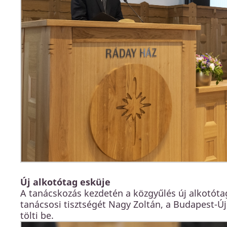
Új alkotótag esküje
A tanácskozás kezdetén a közgyűlés új alkotótagj
tanácsosi tisztségét Nagy Zoltán, a Budapest-
tölti be.