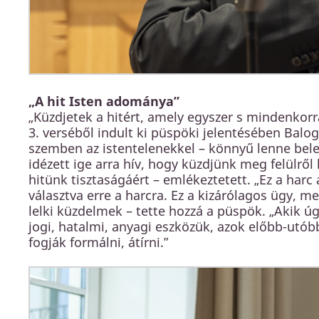
„A hit Isten adománya”
„Küzdjetek a hitért, amely egyszer s mindenkorra
3. verséből indult ki püspöki jelentésében Balo
szemben az istentelenekkel – könnyű lenne bel
idézett ige arra hív, hogy küzdjünk meg felülről 
hitünk tisztaságáért – emlékeztetett. „Ez a harc 
választva erre a harcra. Ez a kizárólagos ügy, me
lelki küzdelmek – tette hozzá a püspök. „Akik 
jogi, hatalmi, anyagi eszközük, azok előbb-utóbb 
fogják formálni, átírni.”