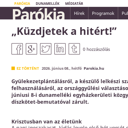
PARÓKIA
DUNAMELLÉK
MÉDIATÁR
Parókia
Hírek
Programok
Pub
...nincsen üdvösség senki másban, mert nem 
„Küzdjetek a hitért!”
embereknek az ég alatt másnév, amely által
Apostolok Cselekedetei 4,12
0
hozzászólás
EZ TÖRTÉNT
2026. június 08., hétfő
Parokia.hu
Gyülekezetplántálásról, a készülő lelkészi sz
felhasználásáról, az országgyűlési választások
júniusi 8-i dunamelléki egyházkerületi közg
díszkötet-bemutatóval zárult.
Krisztusban van az életünk
A napi igeszakaszt, Júdás levele első hét versét