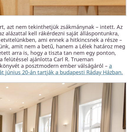
rt, azt nem tekinthetjük zsákmánynak – intett. Az
 alázattal kell rákérdezni saját álláspontunkra,
etvitelünkben, ami ennek a hitkincsnek a része –
znünk, amit nem a betű, hanem a Lélek határoz meg
tett arra is, hogy a tiszta tan nem egy ponton,
 felütéssel ajánlotta Carl R. Trueman
 könyvét a posztmodern ember válságáról –
a
t június 20-án tartják a budapesti Ráday Házban.