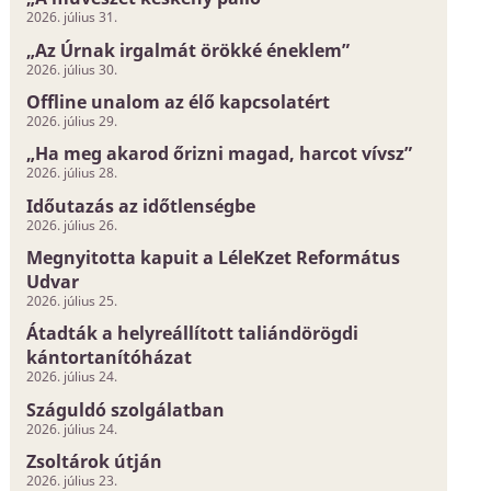
2026. július 31.
„Az Úrnak irgalmát örökké éneklem”
2026. július 30.
Offline unalom az élő kapcsolatért
2026. július 29.
„Ha meg akarod őrizni magad, harcot vívsz”
2026. július 28.
Időutazás az időtlenségbe
2026. július 26.
Megnyitotta kapuit a LéleKzet Református
Udvar
2026. július 25.
Átadták a helyreállított taliándörögdi
kántortanítóházat
2026. július 24.
Száguldó szolgálatban
2026. július 24.
Zsoltárok útján
2026. július 23.