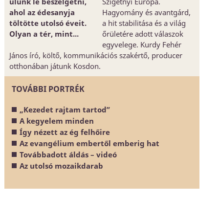
ülünk le beszélgetni,
Szigetnyi Európa.
ahol az édesanyja
Hagyomány és avantgárd,
töltötte utolsó éveit.
a hit stabilitása és a világ
Olyan a tér, mint...
őrületére adott válaszok
egyvelege. Kurdy Fehér
János író, költő, kommunikációs szakértő, producer
otthonában játunk Kosdon.
TOVÁBBI PORTRÉK
„Kezedet rajtam tartod”
A kegyelem minden
Így nézett az ég felhőire
Az evangélium embertől emberig hat
Továbbadott áldás – videó
Az utolsó mozaikdarab