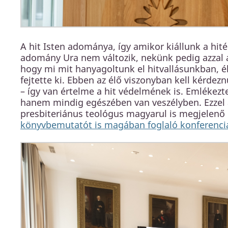
A hit Isten adománya, így amikor kiállunk a hité
adomány Ura nem változik, nekünk pedig azzal az
hogy mi mit hanyagoltunk el hitvallásunkban, él
fejtette ki. Ebben az élő viszonyban kell kérde
– így van értelme a hit védelmének is. Emlékezte
hanem mindig egészében van veszélyben. Ezzel a
presbiteriánus teológus magyarul is megjelenő
könyvbemutatót is magában foglaló konferenciá