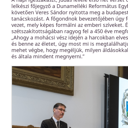
lelkészi főjegyző a Dunamelléki Református Egyh
követően Veres Sándor nyitotta meg a budapest
tanácskozást. A főgondnok bevezetőjében úgy f
vezet, mely képes formálni az emberi szíveket. 
szétszakítottságában ragyog fel a 450 éve meg
„Ahogy a mohácsi vész idején a harcokban elve
és benne az életet, úgy most mi is megtalálha
mehet végbe, hogy megéljük, milyen áldásokkal j
és általa mindent megnyerni.”