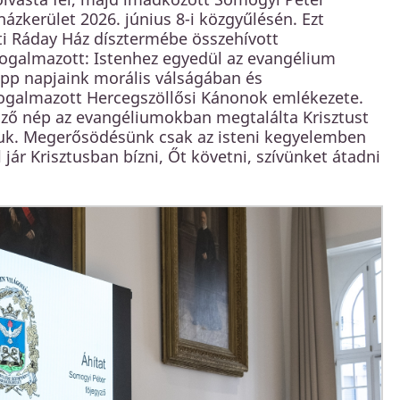
ázkerület 2026. június 8-i közgyűlésén. Ezt
i Ráday Ház dísztermébe összehívott
ogalmazott: Istenhez egyedül az evangélium
Épp napjaink morális válságában és
fogalmazott Hercegszöllősi Kánonok emlékezete.
sző nép az evangéliumokban megtalálta Krisztust
tjuk. Megerősödésünk csak az isteni kegyelemben
ár Krisztusban bízni, Őt követni, szívünket átadni