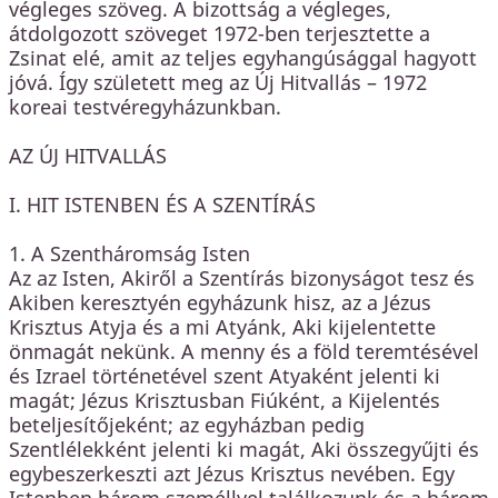
végleges szöveg. A bizottság a végleges,
átdolgozott szöveget 1972-ben terjesztette a
Zsinat elé, amit az teljes egyhangúsággal hagyott
jóvá. Így született meg az Új Hitvallás – 1972
koreai testvéregyházunkban.
AZ ÚJ HITVALLÁS
I. HIT ISTENBEN ÉS A SZENTÍRÁS
1. A Szentháromság Isten
Az az Isten, Akiről a Szentírás bizonyságot tesz és
Akiben keresztyén egyházunk hisz, az a Jézus
Krisztus Atyja és a mi Atyánk, Aki kijelentette
önmagát nekünk. A menny és a föld teremtésével
és Izrael történetével szent Atyaként jelenti ki
magát; Jézus Krisztusban Fiúként, a Kijelentés
beteljesítőjeként; az egyházban pedig
Szentlélekként jelenti ki magát, Aki összegyűjti és
egybeszerkeszti azt Jézus Krisztus nevében. Egy
Istenben három személlyel találkozunk és a három