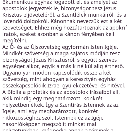
ökumenikus egyház fogadott el, és amelyet az
apostolok jegyeztek le, bizonyságot tesz Jézus
Krisztus eljöveteléről, a Szentlélek munkáiról, és a
jövendő dolgokról. Kánonnak nevezzük ezt a két
szövetséget. Ehhez még hozzátartoznak az apokrif
iratok, ezeket azonban a kánon fényében kell
megítélni.
Az Ó- és az Újszövetség egyformán Isten Igéje.
Mindkét szövetség a maga sajátos módján tesz
bizonyságot Jézus Krisztusról, s együtt szerves
egységet alkot, egyik a másik nélkül alig érthető.
Ugyanolyan módon kapcsolódik össze a két
szövetség, mint ahogyan a keresztyén egyház
összekapcsolódik Izrael gyülekezetével és hitével.
A Biblia a próféták és az apostolok írásaiból áll,
akik mindig egy meghatározott, konkrét
helyzetben éltek. Így a Szentírás Istennek az az
Igéje, ami egy meghatározott, konkrét
hitközösséghez szól. Istennek ez az Igéje
hasonlóképpen megszólít minket mai
helyzetünkben, mégpedig annak a ténynek a