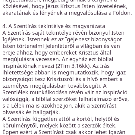
közlésével, hogy Jézus Krisztus Isten jövetelének,
akaratának és lényének a megvalósulása a Földön.
4. A Szentírás tekintélye és magyarázata
A Szentírás saját tekintélye révén bizonyul Isten
Igéjének. Istennek ez az Igéje tesz bizonyságot
Isten történelmi jelenlétéről a világban és van
ereje ahhoz, hogy embereket Krisztus által
megújulásra vezessen. Az egyház ezt bibliai
inspirációnak nevezi (2Tim 3,16kk). Az Írás
ihletettsége abban is megmutatkozik, hogy igaz
bizonyságot tesz Krisztusról és a hívő embert a
személyes megújulásban továbbsegíti. A
Szentlélek munkálkodása révén vált az inspiráció
valósággá, a bibliai szerzőket felhatalmazó erővé,
s a Lélek ma is azokhoz jön, akik a Szentírást
olvassák és hallgatják.
A Szentírás független attól a kortól, helytől és
körülménytől, melyek között a szerzők éltek.
Éppen ezért a Szentírást csak akkor lehet igazán