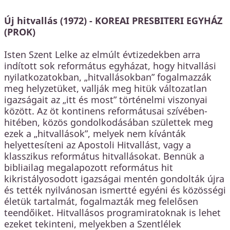
Új hitvallás (1972) - KOREAI PRESBITERI EGYHÁZ
(PROK)
Isten Szent Lelke az elmúlt évtizedekben arra
indított sok református egyházat, hogy hitvallási
nyilatkozatokban, „hitvallásokban” fogalmazzák
meg helyzetüket, vallják meg hitük változatlan
igazságait az „itt és most” történelmi viszonyai
között. Az öt kontinens reformátusai szívében-
hitében, közös gondolkodásában születtek meg
ezek a „hitvallások”, melyek nem kívánták
helyettesíteni az Apostoli Hitvallást, vagy a
klasszikus református hitvallásokat. Bennük a
bibliailag megalapozott református hit
kikristályosodott igazságai mentén gondolták újra
és tették nyilvánosan ismertté egyéni és közösségi
életük tartalmát, fogalmazták meg felelősen
teendőiket. Hitvallásos programiratoknak is lehet
ezeket tekinteni, melyekben a Szentlélek