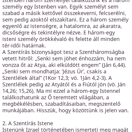
személy egy Istenben van. Egyik személyt sem
szabad a másik kettővel összekeverni, felcserélni,
sem pedig azoktól elszakítani. Ez a három személy
egyenlő az istenségre, a hatalomra, az akaratra,
dicsőségre és tekintélyre nézve. E három-egy
isteni személy örökkévaló és felette áll minden
tér-idői határnak.
A Szentírás bizonyságot tesz a Szentháromságba
vetett hitről: „Senki sem jöhet énhozzám, ha nem
vonzza őt az Atya, aki elküldött engem” (Ján 6,44).
„Senki sem mondhatja: ’Jézus Úr’, csakis a
Szentlélek által” (1Kor 12,3; vö. 1Ján 4,2-3). A
Szentlélek pedig az Atyától és a Fiútól jön (vö. Ján
14,26; 15,26). Ma mi ezzel a három-egy Istennel
találkozhatunk az Ő teremtett világában, a
megbékélésben, szabadításaiban, megszentelő
munkájában. Hisszük, hogy közöttünk is jelen van.
2. A Szentírás Istene
Istenünk Izrael történetében ismerteti meg magát