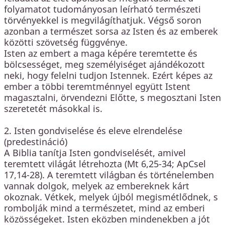
folyamatot tudományosan leírható természeti
törvényekkel is megvilágíthatjuk. Végső soron
azonban a természet sorsa az Isten és az emberek
közötti szövetség függvénye.
Isten az embert a maga képére teremtette és
bölcsességet, meg személyiséget ajándékozott
neki, hogy felelni tudjon Istennek. Ezért képes az
ember a többi teremtménnyel együtt Istent
magasztalni, örvendezni Előtte, s megosztani Isten
szeretetét másokkal is.
2. Isten gondviselése és eleve elrendelése
(predestináció)
A Biblia tanítja Isten gondviselését, amivel
teremtett világát létrehozta (Mt 6,25-34; ApCsel
17,14-28). A teremtett világban és történelemben
vannak dolgok, melyek az embereknek kárt
okoznak. Vétkek, melyek újból megismétlődnek, s
rombolják mind a természetet, mind az emberi
közösségeket. Isten eközben mindenekben a jót