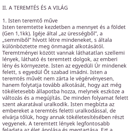
II. A TEREMTÉS ÉS A VILÁG
1. Isten teremtő műve
Isten teremtette kezdetben a mennyet és a földet
(Gen 1,1kk). Igéje által „az ürességből”, a
„semmiből” hívott létre mindeneket, s általa
különböztette meg önmagát alkotásától.
Teremtményei között vannak láthatatlan szellemi
lények, látható és teremtett dolgok, az emberi
lény és környezete. Isten az egyedüli Úr mindenek
felett, s egyedül Őt szabad imádni. Isten a
teremtés művét nem zárta le végérvényesen,
hanem folytatja tovább alkotását, hogy azt még
tökéletesebb állapotba hozza, melynek eszköze a
változás és a megújítás. De minden folyamat felett
szent akaratával uralkodik. Isten megbízta az
embereket a teremtés feletti uralkodással, de
elvárja tőlük, hogy annak tökéletesítésében részt
vegyenek. A teremtett lények legfontosabb
feladata az élet ápolása és megtartása. Ezt a