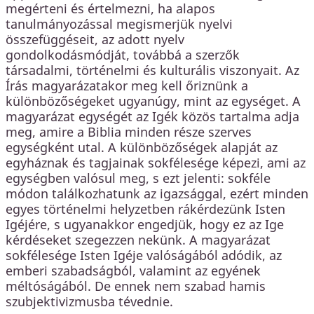
megérteni és értelmezni, ha alapos
tanulmányozással megismerjük nyelvi
összefüggéseit, az adott nyelv
gondolkodásmódját, továbbá a szerzők
társadalmi, történelmi és kulturális viszonyait. Az
Írás magyarázatakor meg kell őriznünk a
különbözőségeket ugyanúgy, mint az egységet. A
magyarázat egységét az Igék közös tartalma adja
meg, amire a Biblia minden része szerves
egységként utal. A különbözőségek alapját az
egyháznak és tagjainak sokfélesége képezi, ami az
egységben valósul meg, s ezt jelenti: sokféle
módon találkozhatunk az igazsággal, ezért minden
egyes történelmi helyzetben rákérdezünk Isten
Igéjére, s ugyanakkor engedjük, hogy ez az Ige
kérdéseket szegezzen nekünk. A magyarázat
sokfélesége Isten Igéje valóságából adódik, az
emberi szabadságból, valamint az egyének
méltóságából. De ennek nem szabad hamis
szubjektivizmusba tévednie.