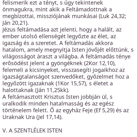
felismerik ezt a tényt, s úgy tekintenek
önmagukra, mint akik a Feltámadottnak a
megbízottai, missziójának munkásai (Luk 24,32;
Ján 20,21).
Jézus feltámadása azt jelenti, hogy a halált, az
ember utolsó ellenségét legyőzte az élet, az
igazság és a szeretet. A feltámadás akkora
hatalom, amely megnyitja Isten jövőjét előttünk, s
világosságot áraszt a világba. A feltámadás ténye
erősödést jelent a gyöngéknek (2Kor 12,10),
felemeli a kicsinyeket, visszasegíti jogaikhoz az
igazságtalanságot szenvedőket, győzelmet hoz a
legyőzött igazaknak (1Kor 15,57), s életet a
halottaknak (Ján 11,25kk).
A feltámasztott Krisztus Isten jobbján ül, s
uralkodik minden hatalmasság és az egész
történelem felett. Ő az egyház Feje (Ef 5,29) és az
Uraknak Ura (Jel 17,14).
V. A SZENTLÉLEK ISTEN