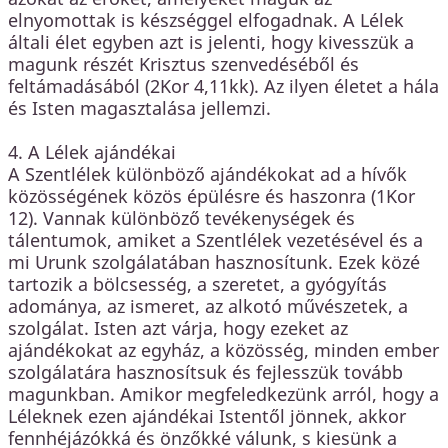
elnyomottak is készséggel elfogadnak. A Lélek
általi élet egyben azt is jelenti, hogy kivesszük a
magunk részét Krisztus szenvedéséből és
feltámadásából (2Kor 4,11kk). Az ilyen életet a hála
és Isten magasztalása jellemzi.
4. A Lélek ajándékai
A Szentlélek különböző ajándékokat ad a hívők
közösségének közös épülésre és haszonra (1Kor
12). Vannak különböző tevékenységek és
tálentumok, amiket a Szentlélek vezetésével és a
mi Urunk szolgálatában hasznosítunk. Ezek közé
tartozik a bölcsesség, a szeretet, a gyógyítás
adománya, az ismeret, az alkotó művészetek, a
szolgálat. Isten azt várja, hogy ezeket az
ajándékokat az egyház, a közösség, minden ember
szolgálatára hasznosítsuk és fejlesszük tovább
magunkban. Amikor megfeledkezünk arról, hogy a
Léleknek ezen ajándékai Istentől jönnek, akkor
fennhéjázókká és önzőkké válunk, s kiesünk a