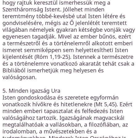
hogy rajtuk keresztül ismerhessük meg a
Szentháromság Istent. Jóllehet minden
teremtmény többé-kevésbé utal Isten létére és
gondviselésére, mégis az Ő jelenlétét teremtett
világában némelyek gyakran kétségbe vonják vagy
egyenesen tagadják. Mivel az ember bűnös, ezért
a természetről és a történelemről alkotott emberi
ismeret semmiképpen sem helyettesítheti Isten
kijelentését (Róm 1,19-25). Istennek a természetre
és a történelemre vonatkozó akaratát tehát csak a
Bibliából ismerhetjük meg helyesen és
valóságosan.
5. Minden igazság Ura
Isten gondoskodása és szeretete egyformán
vonatkozik hívőkre és hitetlenekre (Mt 5,45). Ezért
minden emberi tapasztalat és felfedezés Isten
valóságához tartozik. Igazságának magvacskái
megtalálhatóak a vallásokban, a filozófiában, az
irodalomban, a művészetekben és a
tudományokban. Mindezek Isten Országához is