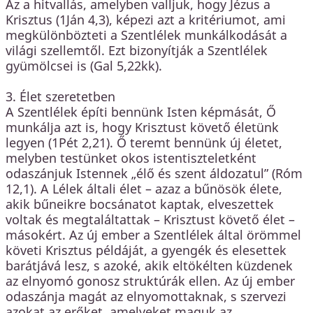
Az a hitvallás, amelyben valljuk, hogy Jézus a
Krisztus (1Ján 4,3), képezi azt a kritériumot, ami
megkülönbözteti a Szentlélek munkálkodását a
világi szellemtől. Ezt bizonyítják a Szentlélek
gyümölcsei is (Gal 5,22kk).
3. Élet szeretetben
A Szentlélek építi bennünk Isten képmását, Ő
munkálja azt is, hogy Krisztust követő életünk
legyen (1Pét 2,21). Ő teremt bennünk új életet,
melyben testünket okos istentiszteletként
odaszánjuk Istennek „élő és szent áldozatul” (Róm
12,1). A Lélek általi élet – azaz a bűnösök élete,
akik bűneikre bocsánatot kaptak, elveszettek
voltak és megtaláltattak – Krisztust követő élet –
másokért. Az új ember a Szentlélek által örömmel
követi Krisztus példáját, a gyengék és elesettek
barátjává lesz, s azoké, akik eltökélten küzdenek
az elnyomó gonosz struktúrák ellen. Az új ember
odaszánja magát az elnyomottaknak, s szervezi
azokat az erőket, amelyeket maguk az