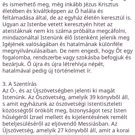
és ismerhető meg, még inkább Jézus Krisztus
életében és kiváltképpen az Ő halála és
feltámadása által, de az egyház életén keresztül is.
Ugyan az Istenbe vetett keresztyén hitet az
ateistáknak nem kis száma próbálta megcáfolni,
mindazonáltal Istenünk élő Istenként jelenik meg
Igéjének valóságában és hatalmának különféle
megnyilvánulásaiban. De nem engedi, hogy Őt egy
fogalomba, rendszerbe vagy szokásba befogjuk és
bezárjuk. Ő újra és újra létrehívja népét,
hatalmával pedig új történelmet ír.
3. A Szentírás
Az Ó-, és az Újszövetségben jelenti ki magát
Istenünk. Az Ószövetség, amelyik 39 könyvből áll,
s amit egyházunk az ószövetségi istentiszteleti
közösségtől örökölt meg, bizonyságot tesz Isten
hűségéről Izrael mellett és kijelentésének remélt
beteljesüléséről az eljövendő Messiásban. Az
Újszövetség, amelyik 27 könyvből áll, amit a korai