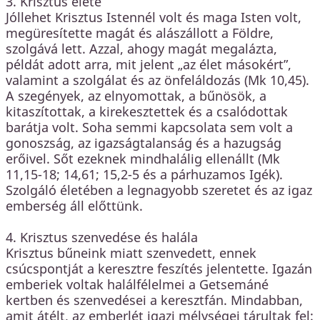
3. Krisztus élete
Jóllehet Krisztus Istennél volt és maga Isten volt,
megüresítette magát és alászállott a Földre,
szolgává lett. Azzal, ahogy magát megalázta,
példát adott arra, mit jelent „az élet másokért”,
valamint a szolgálat és az önfeláldozás (Mk 10,45).
A szegények, az elnyomottak, a bűnösök, a
kitaszítottak, a kirekesztettek és a csalódottak
barátja volt. Soha semmi kapcsolata sem volt a
gonoszság, az igazságtalanság és a hazugság
erőivel. Sőt ezeknek mindhalálig ellenállt (Mk
11,15-18; 14,61; 15,2-5 és a párhuzamos Igék).
Szolgáló életében a legnagyobb szeretet és az igaz
emberség áll előttünk.
4. Krisztus szenvedése és halála
Krisztus bűneink miatt szenvedett, ennek
csúcspontját a keresztre feszítés jelentette. Igazán
emberiek voltak halálfélelmei a Getsemáné
kertben és szenvedései a keresztfán. Mindabban,
amit átélt, az emberlét igazi mélységei tárultak fel: