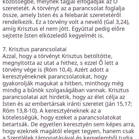
közösségbe, melynek tagjai elfogadják az Ő
szeretetét. A törvényt az a parancsolat foglalja
össze, amely Isten és a felebarát szeretetéről
rendelkezik. Ez a törvény volt a nevelő (Gal 3,24),
amíg Krisztus el nem jött. Egyúttal pedig előre
sejtette Isten elközeledő kegyelmét is.
7. Krisztus parancsolatai
Azzal, hogy a törvényt Krisztus betöltötte,
megnyitotta az utat a hithez, s ezzel Ő lett a
törvény vége is (Róm 10,4). Azért adott a
keresztyéneknek parancsolatokat, hogy
gyakorolják magukat a hitben, minthogy még
mindig a bűnök szolgaságában vannak. Krisztus
parancsolatai azt hirdetik, hogy az élet célja az
Isten és az embertársak iránti szeretet (Ján 15,17;
Róm 13,8-10). A keresztyéneknek az a
kötelességük, hogy ezeket a parancsolatokat
betartsák. De egyetlen keresztyén sem képes arra,
hogy ezeknek magától eleget tegyen, hanem csak
a Szentlélek támogatásával és kegyelemből tudja