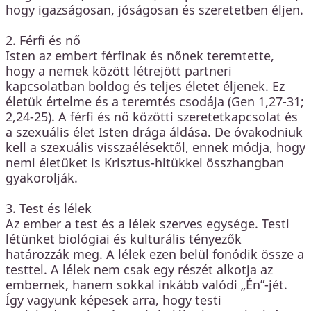
hogy igazságosan, jóságosan és szeretetben éljen.
2. Férfi és nő
Isten az embert férfinak és nőnek teremtette,
hogy a nemek között létrejött partneri
kapcsolatban boldog és teljes életet éljenek. Ez
életük értelme és a teremtés csodája (Gen 1,27-31;
2,24-25). A férfi és nő közötti szeretetkapcsolat és
a szexuális élet Isten drága áldása. De óvakodniuk
kell a szexuális visszaélésektől, ennek módja, hogy
nemi életüket is Krisztus-hitükkel összhangban
gyakorolják.
3. Test és lélek
Az ember a test és a lélek szerves egysége. Testi
létünket biológiai és kulturális tényezők
határozzák meg. A lélek ezen belül fonódik össze a
testtel. A lélek nem csak egy részét alkotja az
embernek, hanem sokkal inkább valódi „Én”-jét.
Így vagyunk képesek arra, hogy testi