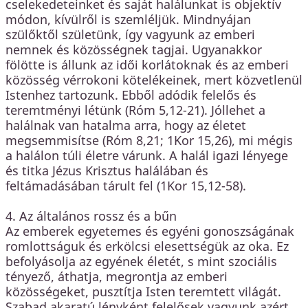
cselekedeteinket és saját halálunkat is objektív
módon, kívülről is szemléljük. Mindnyájan
szülőktől születünk, így vagyunk az emberi
nemnek és közösségnek tagjai. Ugyanakkor
fölötte is állunk az idői korlátoknak és az emberi
közösség vérrokoni kötelékeinek, mert közvetlenül
Istenhez tartozunk. Ebből adódik felelős és
teremtményi létünk (Róm 5,12-21). Jóllehet a
halálnak van hatalma arra, hogy az életet
megsemmisítse (Róm 8,21; 1Kor 15,26), mi mégis
a halálon túli életre várunk. A halál igazi lényege
és titka Jézus Krisztus halálában és
feltámadásában tárult fel (1Kor 15,12-58).
4. Az általános rossz és a bűn
Az emberek egyetemes és egyéni gonoszságának
romlottságuk és erkölcsi elesettségük az oka. Ez
befolyásolja az egyének életét, s mint szociális
tényező, áthatja, megrontja az emberi
közösségeket, pusztítja Isten teremtett világát.
Szabad akaratú lényként felelősek vagyunk azért,