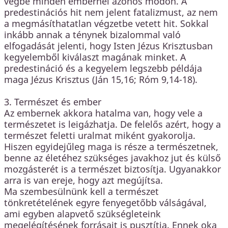
végbe minden embernél azonos módon. A
predestinációs hit nem jelent fatalizmust, az nem
a megmásíthatatlan végzetbe vetett hit. Sokkal
inkább annak a ténynek bizalommal való
elfogadását jelenti, hogy Isten Jézus Krisztusban
kegyelemből kiválaszt magának minket. A
predestináció és a kegyelem legszebb példája
maga Jézus Krisztus (Ján 15,16; Róm 9,14-18).
3. Természet és ember
Az embernek akkora hatalma van, hogy vele a
természetet is leigázhatja. De felelős azért, hogy a
természet feletti uralmat miként gyakorolja.
Hiszen egyidejűleg maga is része a természetnek,
benne az életéhez szükséges javakhoz jut és külső
mozgásterét is a természet biztosítja. Ugyanakkor
arra is van ereje, hogy azt megújítsa.
Ma szembesülnünk kell a természet
tönkretételének egyre fenyegetőbb válságával,
ami egyben alapvető szükségleteink
megelégítésének forrásait is pusztítja. Ennek oka