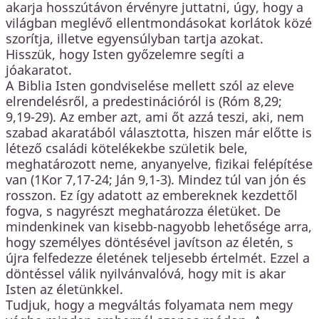
akarja hosszútávon érvényre juttatni, úgy, hogy a
világban meglévő ellentmondásokat korlátok közé
szorítja, illetve egyensúlyban tartja azokat.
Hisszük, hogy Isten győzelemre segíti a
jóakaratot.
A Biblia Isten gondviselése mellett szól az eleve
elrendelésről, a predestinációról is (Róm 8,29;
9,19-29). Az ember azt, ami őt azzá teszi, aki, nem
szabad akaratából választotta, hiszen már előtte is
létező családi kötelékekbe születik bele,
meghatározott neme, anyanyelve, fizikai felépítése
van (1Kor 7,17-24; Ján 9,1-3). Mindez túl van jón és
rosszon. Ez így adatott az embereknek kezdettől
fogva, s nagyrészt meghatározza életüket. De
mindenkinek van kisebb-nagyobb lehetősége arra,
hogy személyes döntésével javítson az életén, s
újra felfedezze életének teljesebb értelmét. Ezzel a
döntéssel válik nyilvánvalóvá, hogy mit is akar
Isten az életünkkel.
Tudjuk, hogy a megváltás folyamata nem megy