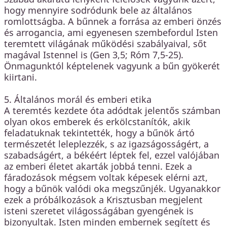
hogy mennyire sodródunk bele az általános
romlottságba. A bűnnek a forrása az emberi önzés
és arrogancia, ami egyenesen szembefordul Isten
teremtett világának működési szabályaival, sőt
magával Istennel is (Gen 3,5; Róm 7,5-25).
Önmagunktól képtelenek vagyunk a bűn gyökerét
kiirtani.
5. Általános morál és emberi etika
A teremtés kezdete óta adódtak jelentős számban
olyan okos emberek és erkölcstanítók, akik
feladatuknak tekintették, hogy a bűnök ártó
természetét leleplezzék, s az igazságosságért, a
szabadságért, a békéért léptek fel, ezzel valójában
az emberi életet akarták jobbá tenni. Ezek a
fáradozások mégsem voltak képesek elérni azt,
hogy a bűnök valódi oka megszűnjék. Ugyanakkor
ezek a próbálkozások a Krisztusban megjelent
isteni szeretet világosságában gyengének is
bizonyultak. Isten minden embernek segített és