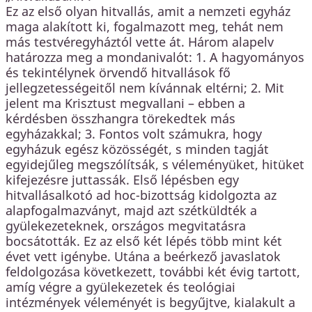
Ez az első olyan hitvallás, amit a nemzeti egyház
maga alakított ki, fogalmazott meg, tehát nem
más testvéregyháztól vette át. Három alapelv
határozza meg a mondanivalót: 1. A hagyományos
és tekintélynek örvendő hitvallások fő
jellegzetességeitől nem kívánnak eltérni; 2. Mit
jelent ma Krisztust megvallani – ebben a
kérdésben összhangra törekedtek más
egyházakkal; 3. Fontos volt számukra, hogy
egyházuk egész közösségét, s minden tagját
egyidejűleg megszólítsák, s véleményüket, hitüket
kifejezésre juttassák. Első lépésben egy
hitvallásalkotó ad hoc-bizottság kidolgozta az
alapfogalmazványt, majd azt szétküldték a
gyülekezeteknek, országos megvitatásra
bocsátották. Ez az első két lépés több mint két
évet vett igénybe. Utána a beérkező javaslatok
feldolgozása következett, további két évig tartott,
amíg végre a gyülekezetek és teológiai
intézmények véleményét is begyűjtve, kialakult a