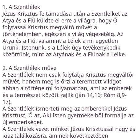
1. A Szentlélek
Jézus Krisztus feltámadása után a Szentlelket az
Atya és a Fiú küldte el erre a világra, hogy Ő
folytassa Krisztus megváltó művét a
történelemben, egészen a világ végezetéig. Az
Atya és a Fiú, valamint a Lélek a mi egyetlen
Urunk, Istenünk, s a Lélek úgy tevékenykedik
közöttünk, mint az Atyának és a Fiúnak a Lelke.
2. A Szentlélek műve
A Szentlélek nem csak folytatja Krisztus megváltói
művét, hanem meg is őrzi a teremtett világot
abban a történelmi folyamatban, ami az emberek
és a természet között zajlik (Ján 14,16; Róm 8,9-
17).
A Szentlélek ismerteti meg az emberekkel Jézus
Krisztust, Ő az, Aki Isten gyermekeiből formálja az
új emberiséget.
A Szentlélek vezet minket Jézus Krisztussal nagy és
igaz találkozásra, aminek következtében