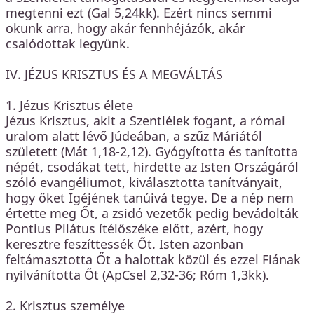
megtenni ezt (Gal 5,24kk). Ezért nincs semmi
okunk arra, hogy akár fennhéjázók, akár
csalódottak legyünk.
IV. JÉZUS KRISZTUS ÉS A MEGVÁLTÁS
1. Jézus Krisztus élete
Jézus Krisztus, akit a Szentlélek fogant, a római
uralom alatt lévő Júdeában, a szűz Máriától
született (Mát 1,18-2,12). Gyógyította és tanította
népét, csodákat tett, hirdette az Isten Országáról
szóló evangéliumot, kiválasztotta tanítványait,
hogy őket Igéjének tanúivá tegye. De a nép nem
értette meg Őt, a zsidó vezetők pedig bevádolták
Pontius Pilátus ítélőszéke előtt, azért, hogy
keresztre feszíttessék Őt. Isten azonban
feltámasztotta Őt a halottak közül és ezzel Fiának
nyilvánította Őt (ApCsel 2,32-36; Róm 1,3kk).
2. Krisztus személye