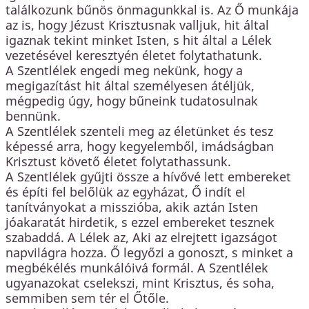
találkozunk bűnös önmagunkkal is. Az Ő munkája
az is, hogy Jézust Krisztusnak valljuk, hit által
igaznak tekint minket Isten, s hit által a Lélek
vezetésével keresztyén életet folytathatunk.
A Szentlélek engedi meg nekünk, hogy a
megigazítást hit által személyesen átéljük,
mégpedig úgy, hogy bűneink tudatosulnak
bennünk.
A Szentlélek szenteli meg az életünket és tesz
képessé arra, hogy kegyelemből, imádságban
Krisztust követő életet folytathassunk.
A Szentlélek gyűjti össze a hívővé lett embereket
és építi fel belőlük az egyházat, Ő indít el
tanítványokat a misszióba, akik aztán Isten
jóakaratát hirdetik, s ezzel embereket tesznek
szabaddá. A Lélek az, Aki az elrejtett igazságot
napvilágra hozza. Ő legyőzi a gonoszt, s minket a
megbékélés munkálóivá formál. A Szentlélek
ugyanazokat cselekszi, mint Krisztus, és soha,
semmiben sem tér el Őtőle.