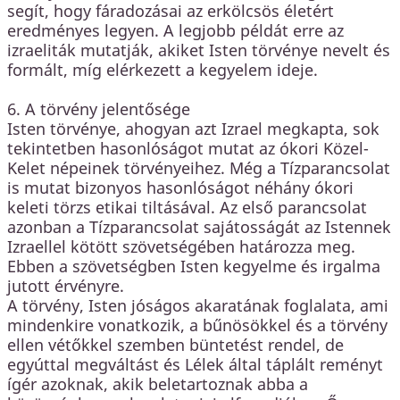
segít, hogy fáradozásai az erkölcsös életért
eredményes legyen. A legjobb példát erre az
izraeliták mutatják, akiket Isten törvénye nevelt és
formált, míg elérkezett a kegyelem ideje.
6. A törvény jelentősége
Isten törvénye, ahogyan azt Izrael megkapta, sok
tekintetben hasonlóságot mutat az ókori Közel-
Kelet népeinek törvényeihez. Még a Tízparancsolat
is mutat bizonyos hasonlóságot néhány ókori
keleti törzs etikai tiltásával. Az első parancsolat
azonban a Tízparancsolat sajátosságát az Istennek
Izraellel kötött szövetségében határozza meg.
Ebben a szövetségben Isten kegyelme és irgalma
jutott érvényre.
A törvény, Isten jóságos akaratának foglalata, ami
mindenkire vonatkozik, a bűnösökkel és a törvény
ellen vétőkkel szemben büntetést rendel, de
egyúttal megváltást és Lélek által táplált reményt
ígér azoknak, akik beletartoznak abba a