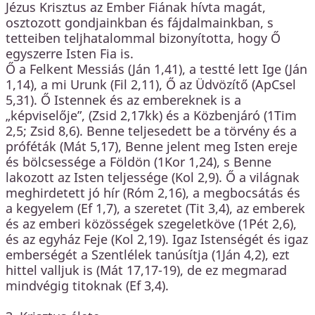
Jézus Krisztus az Ember Fiának hívta magát,
osztozott gondjainkban és fájdalmainkban, s
tetteiben teljhatalommal bizonyította, hogy Ő
egyszerre Isten Fia is.
Ő a Felkent Messiás (Ján 1,41), a testté lett Ige (Ján
1,14), a mi Urunk (Fil 2,11), Ő az Üdvözítő (ApCsel
5,31). Ő Istennek és az embereknek is a
„képviselője”, (Zsid 2,17kk) és a Közbenjáró (1Tim
2,5; Zsid 8,6). Benne teljesedett be a törvény és a
próféták (Mát 5,17), Benne jelent meg Isten ereje
és bölcsessége a Földön (1Kor 1,24), s Benne
lakozott az Isten teljessége (Kol 2,9). Ő a világnak
meghirdetett jó hír (Róm 2,16), a megbocsátás és
a kegyelem (Ef 1,7), a szeretet (Tit 3,4), az emberek
és az emberi közösségek szegeletköve (1Pét 2,6),
és az egyház Feje (Kol 2,19). Igaz Istenségét és igaz
emberségét a Szentlélek tanúsítja (1Ján 4,2), ezt
hittel valljuk is (Mát 17,17-19), de ez megmarad
mindvégig titoknak (Ef 3,4).