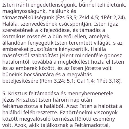
Isten iránti engedetlenségünk, bűnnel teli életünk,
magányosságunk, halálunk és
támasznélküliségünk (Ézs 53,5; Zsid 4,5; 1Pét 2,24).
Halála, szenvedésének csúcspontján, Isten igaz
szeretetének a kifejeződése, és támadás a
kozmikus rossz és a bűn erői ellen, amelyek
állandóan fenyegetik Isten teremtett világát, s az
embereket pusztításra kényszerítik. Halála
másrészről szabadítást jelent mindenféle gonosz
hatalomtól, továbbá a megbékélést hozta el Isten
és az emberek között, és az Isten jótette volt
bűneink bocsánatára és a megváltás
beteljesítésére (Róm 3,24; 5,1; Gal 1,4; 1Pét 3,18).
5. Krisztus feltámadása és mennybemenetele
Jézus Krisztust Isten három nap után
feltámasztotta a halálból. Azaz: Isten a halottat a
halálból felébresztette. Ez történelmi viszonyok
között megvalósuló természetfölötti esemény
volt. Azok, akik találkoznak a Feltámadottal,