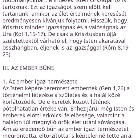
tartoznak. Ezt az igazságot szem előtt kell
tartanunk, amikor az élet értelmének keresését
eredményesen kívánjuk folytatni. Hisszük, hogy
Krisztus minden igazságnak és a valóságnak az
Ura (Kol 1,15-17). De csak a Krisztusban újjá
születettektől várható el, hogy Isten akaratával
összhangban, éljenek is az igazsággal (Róm 8,19-
23).
III. AZ EMBER BŰNE
1. Az ember igazi természete
Az Isten képére teremtett embernek (Gen 1,26) a
történelmi létezése a születés és a halál közé
korlátozódik. De e keretek között létének
pótolhatatlan értéke van. Ehhez járul még Isten és
emberek előtti erkölcsi felelőssége, valamint a
halálon túl megnyíló örök élet utáni sóvárgása.
Ám az eredendő bűn az ember igazi természetét
megrontotta, eltorzította, s képtelenné tette arra,