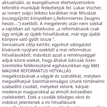
aktualizáló, az evangéliumot élethelyzetünkre
lefordító munkáját fedezhetjük fel. Lukas Vischer,
az ismert svájci lelkész korábban már félszázat
összegyűjtött könyvében („Reformiertes Zeugnis
heute….”) ezekből. A megjelenés után nem sokkal
a sajtóban azt nyilatkozta: „a reformátusok csak
úgy ontják az újabb hitvallásokat, már egy újabb
könyvre való gyűlt össze ”.
Sorozatunk célja kettős: egyrészt válogatást
kívánunk nyújtani ezekből a mai református
hitvallásokból; másrészt azzal a reménységgel
adjuk közre ezeket, hogy általuk bárcsak Isten
Szentlelke felébresztené egyházunkban egy MAI
MAGYAR REFORMÁTUS HITVALLÁS
megalkotásának a vágyát és szándékát, melyben
megvallhatjuk Szentháromságos Urunk történelmi
szabadító csodáit, melyeket velünk, kárpát-
medencei magyarokkal az elmúlt évtizedben
cselekedett. Ezek a csodák bőséges okot és
indokot jelentenek a mi hitvallásunk