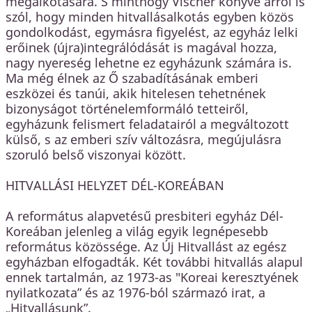
megalkotására. S minthogy Vischer könyve arról is
szól, hogy minden hitvallásalkotás egyben közös
gondolkodást, egymásra figyelést, az egyház lelki
erőinek (újra)integrálódását is magával hozza,
nagy nyereség lehetne ez egyházunk számára is.
Ma még élnek az Ő szabadításának emberi
eszközei és tanúi, akik hitelesen tehetnének
bizonyságot történelemformáló tetteiről,
egyházunk felismert feladatairól a megváltozott
külső, s az emberi szív változásra, megújulásra
szoruló belső viszonyai között.
HITVALLÁSI HELYZET DÉL-KOREÁBAN
A református alapvetésű presbiteri egyház Dél-
Koreában jelenleg a világ egyik legnépesebb
református közössége. Az Új Hitvallást az egész
egyházban elfogadták. Két további hitvallás alapul
ennek tartalmán, az 1973-as "Koreai keresztyének
nyilatkozata” és az 1976-ból származó irat, a
„Hitvallásunk”.