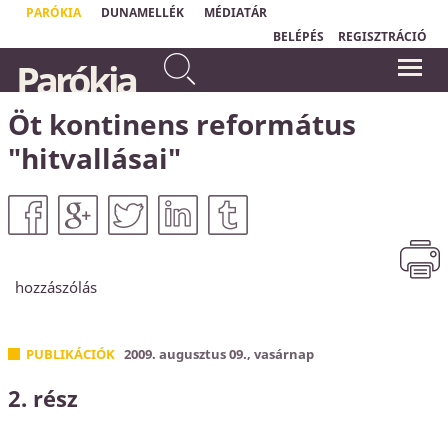
PARÓKIA
DUNAMELLÉK
MÉDIATÁR
BELÉPÉS
REGISZTRÁCIÓ
Te pedig amikor imádkozol,
Parókia
menj be a belső szobádba, és
„
Csak a tehetetlen ember tud
ajtódat bezárva imádkozzál
valóságosan imádkozni."
Ole Hallesby
Atyádhoz, aki rejtve van.
Öt kontinens református
Máté 6,6a
"hitvallásai"
hozzászólás
PUBLIKÁCIÓK
2009. augusztus 09., vasárnap
2. rész