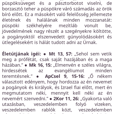
püspöksüveget és a pásztorbotot viselni, de
borzasztó teher a püspökre váró számadás az örök
bíró előtt. Ez a másokért való felelősség jellemezte
életének és halálának minden mozzanatát:
püspöki székhelyére mezítláb vonult be,
jövedelmének nagy részét a szegényekre költötte,
a pogányoktól elszenvedett gúnyolódásokért és
ütlegelésekért is hálát tudott adni az Úrnak.
Életútjának igéi:
●
Mt 13, 57:
„Sehol sem vetik
meg a prófétát, csak saját hazájában és a maga
házában.” ●
Mk 16, 15:
„Elmenvén e széles világra,
hirdessétek az evangéliumot minden
teremtésnek.” ●
ApCsel 9, 15-16:
„Ő nékem
választott edényem, hogy hordozza az én nevemet
a pogányok és királyok, és Izrael fiai előtt, mert én
megmutatom néki, mennyit kell néki az én
nevemért szenvedni.” ●
2Kor 11, 26:
„Gyakorta való
utazásban, veszedelemben folyó vizeken,
veszedelemben rablók közt, veszedelemben