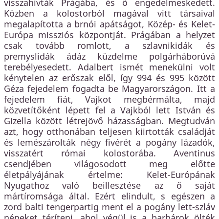
visszahívták Prágába, és ő engedelmeskedett.
Közben a kolostorból magával vitt társaival
megalapította a brnói apátságot, Közép- és Kelet-
Európa missziós központját. Prágában a helyzet
csak tovább romlott, a szlavnikidák és
premyslidák ádáz küzdelme polgárháborúvá
terebélyesedett. Adalbert ismét menekülni volt
kénytelen az erőszak elől, így 994 és 995 között
Géza fejedelem fogadta be Magyarországon. Itt a
fejedelem fiát, Vajkot megbérmálta, majd
közvetítőként lépett fel a Vajkból lett István és
Gizella között létrejövő házasságban. Megtudván
azt, hogy otthonában teljesen kiirtották családját
és lemészárolták négy fivérét a pogány lázadók,
visszatért római kolostorába. Aventinus
csendjében világosodott meg előtte
életpályájának értelme: Kelet-Európának
Nyugathoz való beillesztése az ő saját
mártíromsága által. Ezért elindult, s egészen a
zord balti tengerpartig ment el a pogány lett-szláv
népeket téríteni, ahol végül is a barbárok ölték