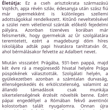
Életútja:
Ez a cseh arisztokrata származású
Vojtěch, apja révén szláv, édesanyja után szász fiú
már gyermekként is különleges szellemi
adottságokkal rendelkezett. Kitűnő neveltetésével
a szülei nem véletlenül szánták előkelő fejedelmi
pályára. Azonban tizenéves korában már
felismerték, hogy gyermekük az Úr szolgálatára
teremtetett, ezért a magdeburgi dóm híres
iskolájába adták papi hivatásra taníttatván őt,
ahol bérmálásakor felvette az Adalbert nevet.
Miután visszatért Prágába, 931-ben pappá, majd
két évre rá a megüresedő hivatal helyére Prága
püspökének választották. Szolgálati helyén, a
gyülekezetben azonban a számtalan durvaság,
ellenségeskedés és erkölcstelenség, valamint az
állandó támadások csak munkája
sikertelenségének érzését növelték benne. Ezért
pápai engedéllyel a Rómában fekvő aventinói
kolostorban talált nyugalomra. Onnan újra