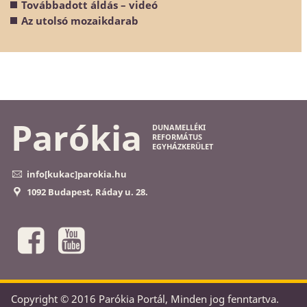
Továbbadott áldás – videó
Az utolsó mozaikdarab
Parókia
DUNAMELLÉKI
REFORMÁTUS
EGYHÁZKERÜLET
info[kukac]parokia.hu
1092 Budapest, Ráday u. 28.
Copyright © 2016 Parókia Portál, Minden jog fenntartva.