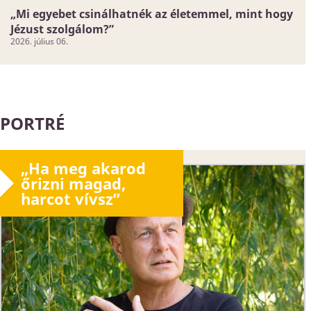
„Mi egyebet csinálhatnék az életemmel, mint hogy
Jézust szolgálom?”
2026. július 06.
PORTRÉ
„Ha meg akarod
őrizni magad,
harcot vívsz”