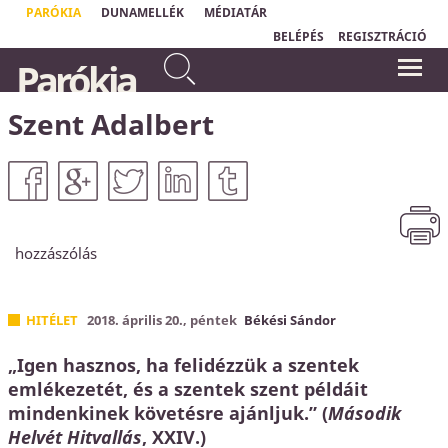
PARÓKIA
DUNAMELLÉK
MÉDIATÁR
BELÉPÉS
REGISZTRÁCIÓ
Ki mérte meg markával a
Parókia
tenger vizét, ki mérte meg
"Nem a bizalom ad nekünk tartást;
arasszal az eget? Ki mérte meg
hanem Isten, akiben bízunk."
Oswald Chambers
vékával a föld porát, ki tette
Szent Adalbert
mérlegre a hegyeket, és
mérlegserpenyőbe a halmokat?
Ézsaiás könyve 40,12
hozzászólás
HITÉLET
2018. április 20., péntek
Békési Sándor
„Igen hasznos, ha felidézzük a szentek
emlékezetét, és a szentek szent példáit
mindenkinek követésre ajánljuk.” (
Második
Helvét Hitvallás
, XXIV.)