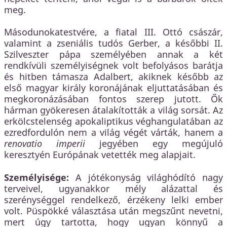
meg.
Másodunokatestvére, a fiatal III. Ottó császár,
valamint a zseniális tudós Gerber, a későbbi II.
Szilveszter pápa személyében annak a két
rendkívüli
személyiségnek volt befolyásos barátja
és hitben támasza Adalbert, akiknek később az
első magyar király koronájának eljuttatásában és
megkoronázásában fontos szerep jutott. Ők
hárman gyökeresen átalakították a világ sorsát. Az
erkölcstelenség apokaliptikus véghangulatában az
ezredfordulón nem a világ végét várták, hanem a
renovatio imperii
jegyében egy megújuló
keresztyén Európának vetették meg alapjait.
Személyisége:
A jótékonyság világhódító nagy
terveivel, ugyanakkor mély alázattal és
szerénységgel rendelkező, érzékeny lelki ember
volt. Püspökké választása után megszűnt nevetni,
mert úgy tartotta, hogy ugyan könnyű a