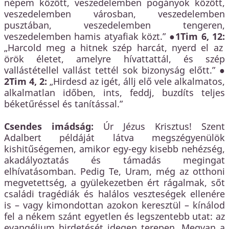
népem között, veszedelemben pogányok között,
veszedelemben városban, veszedelemben
pusztában, veszedelemben tengeren,
veszedelemben hamis atyafiak közt.” ●
1Tim 6, 12:
„Harcold meg a hitnek szép harcát, nyerd el az
örök életet, amelyre hívattattál, és szép
vallástétellel vallást tettél sok bizonyság előtt.” ●
2Tim 4, 2:
„Hirdesd az igét, állj elő vele alkalmatos,
alkalmatlan időben, ints, feddj, buzdíts teljes
béketűréssel és tanítással.”
Csendes imádság:
Úr Jézus Krisztus! Szent
Adalbert példáját látva megszégyenülök
kishitűségemen, amikor egy-egy kisebb nehézség,
akadályoztatás és támadás megingat
elhívatásomban. Pedig Te, Uram, még az otthoni
megvetettség, a gyülekezetben ért rágalmak, sőt
családi tragédiák és halálos veszteségek ellenére
is – vagy kimondottan azokon keresztül – kínálod
fel a nékem szánt egyetlen és legszentebb utat: az
evangélium hirdetését idegen terepen. Megvan a