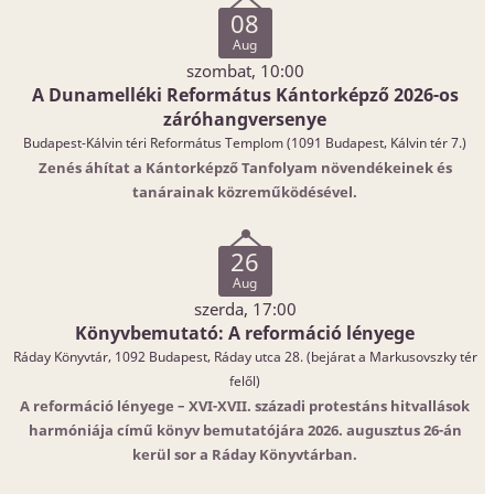
08
Aug
szombat, 10:00
A Dunamelléki Református Kántorképző 2026-os
záróhangversenye
Budapest-Kálvin téri Református Templom (1091 Budapest, Kálvin tér 7.)
Zenés áhítat a Kántorképző Tanfolyam növendékeinek és
tanárainak közreműködésével.
26
Aug
szerda, 17:00
Könyvbemutató: A reformáció lényege
Ráday Könyvtár, 1092 Budapest, Ráday utca 28. (bejárat a Markusovszky tér
felől)
A reformáció lényege – XVI-XVII. századi protestáns hitvallások
harmóniája című könyv bemutatójára 2026. augusztus 26-án
kerül sor a Ráday Könyvtárban.