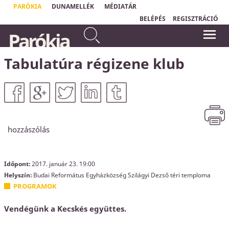
PARÓKIA
DUNAMELLÉK
MÉDIATÁR
BELÉPÉS
REGISZTRÁCIÓ
...nincsen üdvösség senki
Parókia
másban, mert nem is adatott az
"Isten szeretete nem valami homályos
embereknek az ég alatt
és bizonytalan dolog;
Isten szeretetének
neve van: Jézus Krisztus."
másnév, amely által
Ferenc pápa
Tabulatúra régizene klub
üdvözülhetnénk.
Apostolok Cselekedetei
4,12
hozzászólás
Időpont:
2017. január 23.
19:00
Helyszín:
Budai Református Egyházközség Szilágyi Dezső téri temploma
PROGRAMOK
Vendégünk a Kecskés együttes.