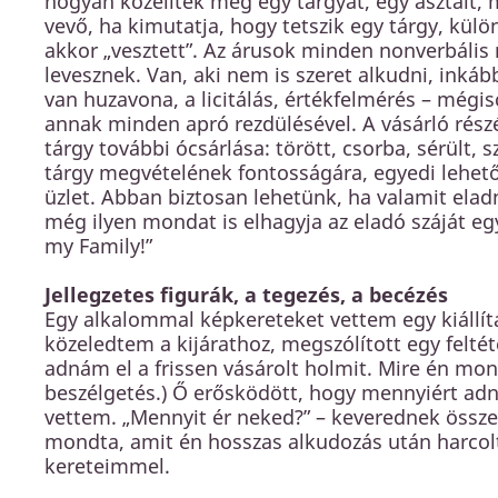
hogyan közelítek meg egy tárgyat, egy asztalt,
vevő, ha kimutatja, hogy tetszik egy tárgy, kül
akkor „vesztett”. Az árusok minden nonverbális
levesznek. Van, aki nem is szeret alkudni, inká
van huzavona, a licitálás, értékfelmérés – mégisc
annak minden apró rezdülésével. A vásárló rész
tárgy további ócsárlása: törött, csorba, sérült, 
tárgy megvételének fontosságára, egyedi lehető
üzlet. Abban biztosan lehetünk, ha valamit elad
még ilyen mondat is elhagyja az eladó száját egy
my Family!”
Jellegzetes figurák, a tegezés, a becézés
Egy alkalommal képkereteket vettem egy kiállí
közeledtem a kijárathoz, megszólított egy felt
adnám el a frissen vásárolt holmit. Mire én mon
beszélgetés.) Ő erősködött, hogy mennyiért ad
vettem. „Mennyit ér neked?” – keverednek össze 
mondta, amit én hosszas alkudozás után harcol
kereteimmel.