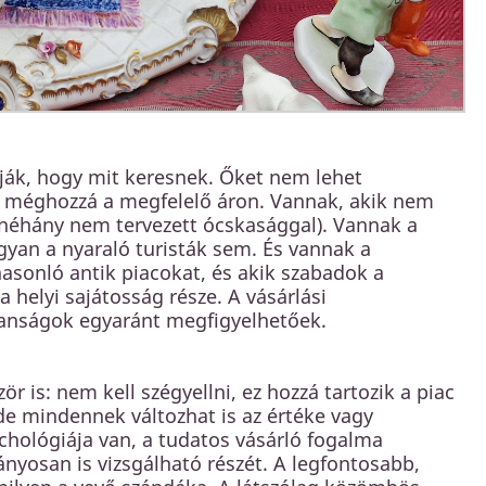
dják, hogy mit keresnek. Őket nem lehet
k, méghozzá a megfelelő áron. Vannak, akik nem
k (néhány nem tervezett ócskasággal). Vannak a
yan a nyaraló turisták sem. És vannak a
hasonló antik piacokat, és akik szabadok a
a helyi sajátosság része. A vásárlási
lanságok egyaránt megfigyelhetőek.
ör is: nem kell szégyellni, ez hozzá tartozik a piac
e mindennek változhat is az értéke vagy
chológiája van, a tudatos vásárló fogalma
ányosan is vizsgálható részét. A legfontosabb,