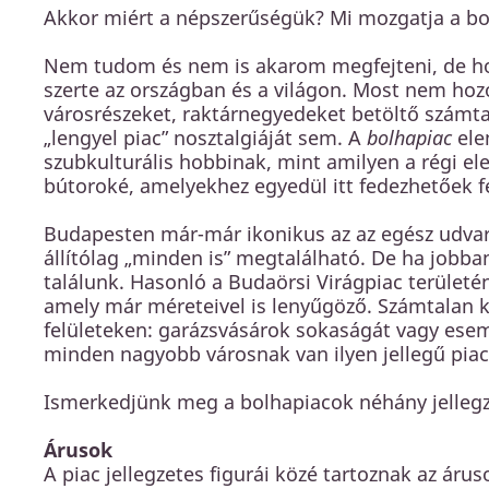
Akkor miért a népszerűségük? Mi mozgatja a bo
Nem tudom és nem is akarom megfejteni, de hossz
szerte az országban és a világon. Most nem ho
városrészeket, raktárnegyedeket betöltő számtal
„lengyel piac” nosztalgiáját sem. A
bolhapiac
ele
szubkulturális hobbinak, mint amilyen a régi ele
bútoroké, amelyekhez egyedül itt fedezhetőek fe
Budapesten már-már ikonikus az az egész udvar
állítólag „minden is” megtalálható. De ha job
találunk. Hasonló a Budaörsi Virágpiac terüle
amely már méreteivel is lenyűgöző. Számtalan ki
felületeken: garázsvásárok sokaságát vagy esem
minden nagyobb városnak van ilyen jellegű piaca
Ismerkedjünk meg a bolhapiacok néhány jellegz
Árusok
A piac jellegzetes figurái közé tartoznak az áru