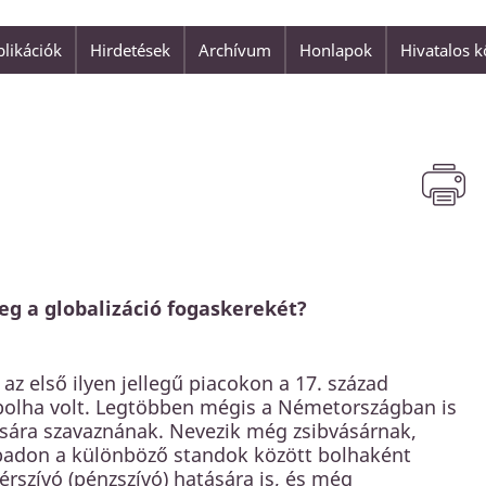
likációk
Hirdetések
Archívum
Honlapok
Hivatalos 
"Ha jó kézből vesszük a hírt, 
 rajtuk, a vétkesek
fejünkről, akkor bátran bízhat
maradnak is előttünk."
Matthias Claudius
eg a globalizáció fogaskerekét?
 az első ilyen jellegű piacokon a 17. század
bolha volt. Legtöbben mégis a Németországban is
ására szavaznának. Nevezik még zsibvásárnak,
abadon a különböző standok között bolhaként
érszívó (pénzszívó) hatására is, és még