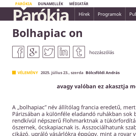
PARÓKIA
DUNAMELLÉK
MÉDIATÁR
Parókia
Hírek
Programok
Pub
Mert egyenesek az Úr útjai: az igazak járnak
Bolhapiac on
elbuknak rajtuk.
Hóseás 14,10
hozzászólás
VÉLEMÉNY
2025. július 23., szerda
Bölcsföldi András
avagy valóban ez akasztja m
A „bolhapiac” név állítólag francia eredetű, mert
Párizsában a különféle eladandó ruhákban sok 
rendkívül népszerű Flohmarktnak a tükörfordít
ószernek, ócskapiacnak is. Asszociálhatunk sz
cikázó, ugráló vásárlókra éppúgy, mint a rovar v