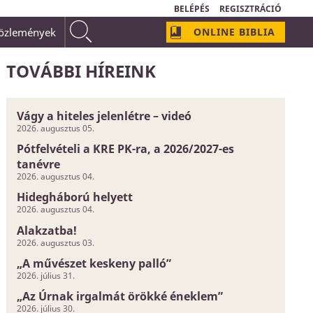
BELÉPÉS
REGISZTRÁCIÓ
közlemények
ONLINE BIBLIA
hogy Atyánk
akarata nélkül egy hajszálunk sem eshetik le
unk Benne, még ha nem is értjük Őt és útjai rejtve
TOVÁBBI HÍREINK
Vágy a hiteles jelenlétre – videó
2026. augusztus 05.
Pótfelvételi a KRE PK-ra, a 2026/2027-es
tanévre
2026. augusztus 04.
Hidegháború helyett
2026. augusztus 04.
Alakzatba!
2026. augusztus 03.
„A művészet keskeny palló”
2026. július 31.
„Az Úrnak irgalmát örökké éneklem”
2026. július 30.