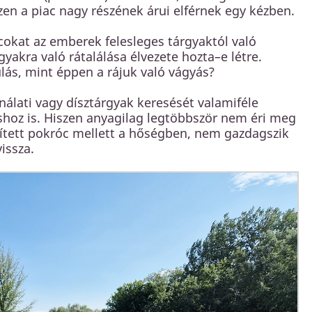
en a piac nagy részének árui elférnek egy kézben.
okat az emberek felesleges tárgyaktól való
akra való rátalálása élvezete hozta–e létre.
lás, mint éppen a rájuk való vágyás?
álati vagy dísztárgyak keresését valamiféle
hoz is. Hiszen anyagilag legtöbbször nem éri meg
erített pokróc mellett a hőségben, nem gazdagszik
issza.