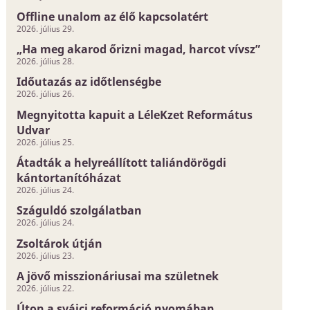
Offline unalom az élő kapcsolatért
2026. július 29.
„Ha meg akarod őrizni magad, harcot vívsz”
2026. július 28.
Időutazás az időtlenségbe
2026. július 26.
Megnyitotta kapuit a LéleKzet Református
Udvar
2026. július 25.
Átadták a helyreállított taliándörögdi
kántortanítóházat
2026. július 24.
Száguldó szolgálatban
2026. július 24.
Zsoltárok útján
2026. július 23.
A jövő misszionáriusai ma születnek
2026. július 22.
Úton a svájci reformáció nyomában