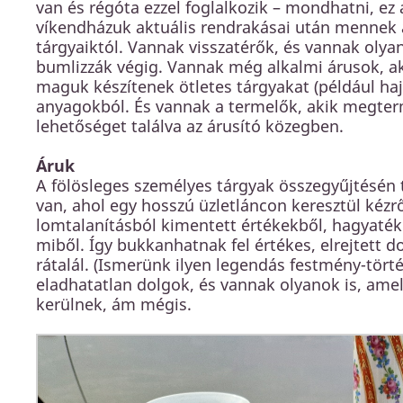
van és régóta ezzel foglalkozik – mondhatni, ez
víkendházuk aktuális rendrakásai után mennek 
tárgyaiktól. Vannak visszatérők, és vannak oly
bumlizzák végig. Vannak még alkalmi árusok, aki
maguk készítenek ötletes tárgyakat (például hajl
anyagokból. És vannak a termelők, akik megterme
lehetőséget találva az árusító közegben.
Áruk
A fölösleges személyes tárgyak összegyűjtésén
van, ahol egy hosszú üzletláncon keresztül kézr
lomtalanításból kimentett értékekből, hagyaték 
miből. Így bukkanhatnak fel értékes, elrejtett 
rátalál. (Ismerünk ilyen legendás festmény-törté
eladhatatlan dolgok, és vannak olyanok is, am
kerülnek, ám mégis.