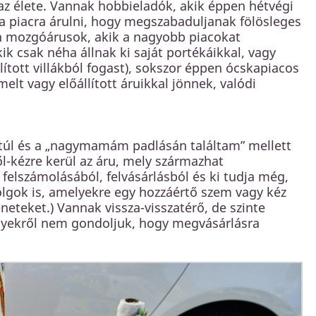
 az élete. Vannak hobbieladók, akik éppen hétvégi
a piacra árulni, hogy megszabaduljanak fölösleges
an mozgóárusok, akik a nagyobb piacokat
k csak néha állnak ki saját portékáikkal, vagy
ított villákból fogast), sokszor éppen ócskapiacos
lt vagy előállított áruikkal jönnek, valódi
 túl és a „nagymamám padlásán találtam” mellett
ől-kézre kerül az áru, mely származhat
felszámolásából, felvásárlásból és ki tudja még,
dolgok is, amelyekre egy hozzáértő szem vagy kéz
neteket.) Vannak vissza-visszatérő, de szinte
elyekről nem gondoljuk, hogy megvásárlásra