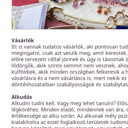
Vásárlók
Itt is vannak tudatos vásárlók, aki pontosan tu
megingatni, csak azt veszik meg, amit kereste
előre tervezett céllal jönnek és úgy is távozna
lődörgők, akik szinte semmit nem vesznek, ahog
külföldiek, akik minden országban felkeresik a 
vásárlásra és a nem vásárlásra is, mert nekik ez 
döntéshozatalban szabályosságok és szabályta
Alkudás
Alkudni tudni kell. Vagy meg lehet tanulni? Elősz
légköréhez. Minden eladó, mindennek van ára, d
értékessége az alku során. Az alkunak mély pszi
kialakította az ezzel foglalkozó területek tudom