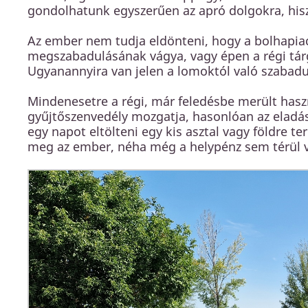
gondolhatunk egyszerűen az apró dolgokra, hisz
Az ember nem tudja eldönteni, hogy a bolhapiac
megszabadulásának vágya, vagy épen a régi tárgy
Ugyanannyira van jelen a lomoktól való szabadu
Mindenesetre a régi, már feledésbe merült haszn
gyűjtőszenvedély mozgatja, hasonlóan az eladás
egy napot eltölteni egy kis asztal vagy földre t
meg az ember, néha még a helypénz sem térül v