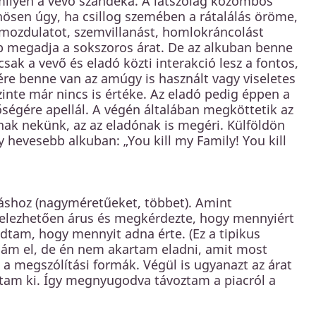
 milyen a vevő szándéka. A látszólag közömbös
önösen úgy, ha csillog szemében a rátalálás öröme,
 mozdulatot, szemvillanást, homlokráncolást
bb megadja a sokszoros árat. De az alkuban benne
sak a vevő és eladó közti interakció lesz a fontos,
ére benne van az amúgy is használt vagy viseletes
szinte már nincs is értéke. Az eladó pedig éppen a
ségére apellál. A végén általában megköttetik az
nak nekünk, az az eladónak is megéri. Külföldön
 hevesebb alkuban: „You kill my Family! You kill
táshoz (nagyméretűeket, többet). Amint
ételezhetően árus és megkérdezte, hogy mennyiért
dtam, hogy mennyit adna érte. (Ez a tipikus
nám el, de én nem akartam eladni, amit most
a megszólítási formák. Végül is ugyanazt az árat
tam ki. Így megnyugodva távoztam a piacról a