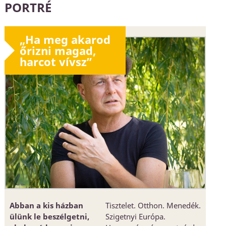
PORTRÉ
„Ha meg akarod
őrizni magad,
harcot vívsz”
Abban a kis házban
Tisztelet. Otthon. Menedék.
ülünk le beszélgetni,
Szigetnyi Európa.