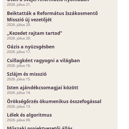
2026. július 21.
Beiktatták a Református Iszákosmentő
Misszió új vezetőjét
2026. július 20.
„Kezedet rajtam tartod”
2026. július 20.
Oázis a nyüzsgésben
2026. július 17.
Csillagként ragyogni a világban
2026. július 16.
Szlájm és misszió
2026. július 15.
Isten ajándékcsomagjai között
2026. július 14.
Örökségőrzés ökumenikus összefogással
2026. július 13.
Lélek és algoritmus
2026. július 09.
Műszaki projektvezetői állás