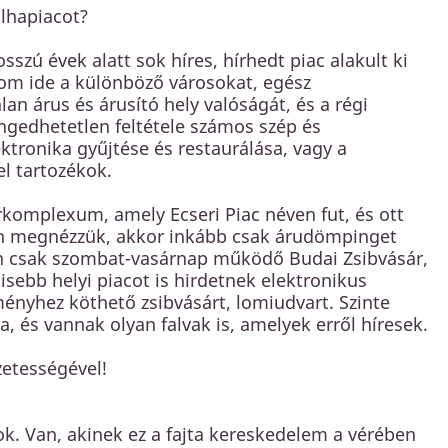
lhapiacot?
ú évek alatt sok híres, hírhedt piac alakult ki
zom ide a különböző városokat, egész
an árus és árusító hely valóságát, és a régi
ngedhetetlen feltétele számos szép és
ktronika gyűjtése és restaurálása, vagy a
l tartozékok.
komplexum, amely Ecseri Piac néven fut, és ott
ban megnézzük, akkor inkább csak árudömpinget
tén csak szombat-vasárnap működő Budai Zsibvásár,
sebb helyi piacot is hirdetnek elektronikus
ényhez köthető zsibvásárt, lomiudvart. Szinte
, és vannak olyan falvak is, amelyek erről híresek.
etességével!
sok. Van, akinek ez a fajta kereskedelem a vérében