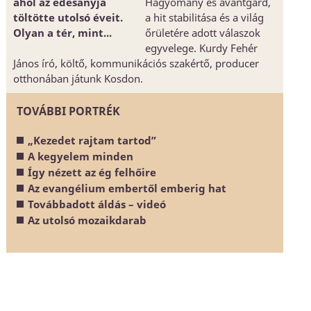
ahol az édesanyja
Hagyomány és avantgárd,
töltötte utolsó éveit.
a hit stabilitása és a világ
Olyan a tér, mint...
őrületére adott válaszok
egyvelege. Kurdy Fehér
János író, költő, kommunikációs szakértő, producer
otthonában játunk Kosdon.
TOVÁBBI PORTRÉK
„Kezedet rajtam tartod”
A kegyelem minden
Így nézett az ég felhőire
Az evangélium embertől emberig hat
Továbbadott áldás – videó
Az utolsó mozaikdarab