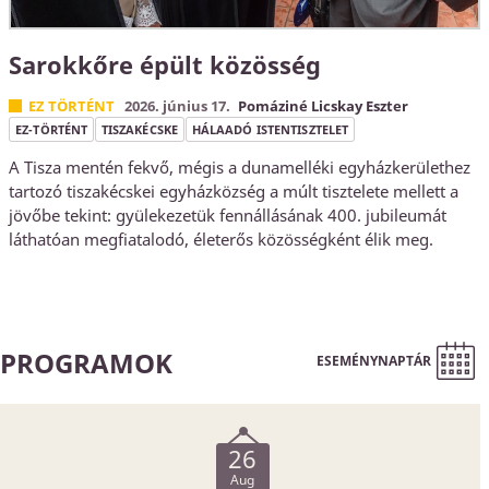
Sarokkőre épült közösség
EZ TÖRTÉNT
2026. június 17.
Pomáziné Licskay Eszter
EZ-TÖRTÉNT
TISZAKÉCSKE
HÁLAADÓ ISTENTISZTELET
A Tisza mentén fekvő, mégis a dunamelléki egyházkerülethez
tartozó tiszakécskei egyházközség a múlt tisztelete mellett a
jövőbe tekint: gyülekezetük fennállásának 400. jubileumát
láthatóan megfiatalodó, életerős közösségként élik meg.
PROGRAMOK
ESEMÉNYNAPTÁR
26
Aug