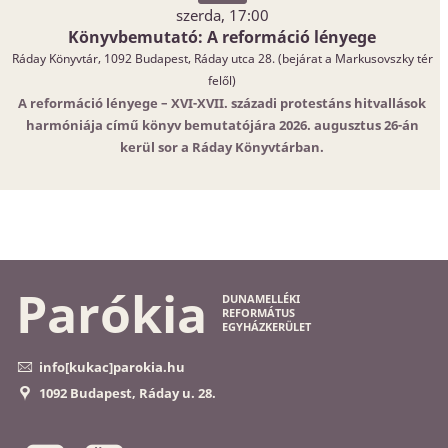
szerda, 17:00
Könyvbemutató: A reformáció lényege
Ráday Könyvtár, 1092 Budapest, Ráday utca 28. (bejárat a Markusovszky tér
felől)
A reformáció lényege – XVI-XVII. századi protestáns hitvallások
harmóniája című könyv bemutatójára 2026. augusztus 26-án
kerül sor a Ráday Könyvtárban.
Parókia
DUNAMELLÉKI
REFORMÁTUS
EGYHÁZKERÜLET
info[kukac]parokia.hu
1092 Budapest, Ráday u. 28.