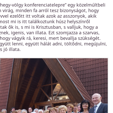
„hegy-völgy konferenciatelepre” egy közelmúltbeli
 virág, minden fa arról tesz bizonyságot, hogy
vvel ezelőtt itt voltak azok az asszonyok, akik
st mi is itt találkoztunk húsz helyszínről
ak ők is, s mi is Krisztusban, s valljuk, hogy a
znek, igenis, van illata. Ezt szomjazza a szarvas,
hogy vágyik rá, keresi, mert bevallja szükségét.
gyütt lenni, együtt hálát adni, töltődni, megújulni,
 jó illata.