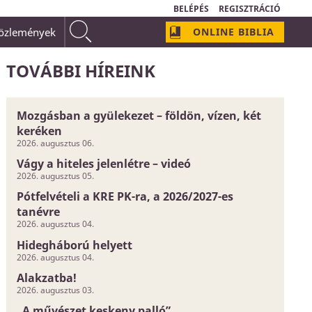
BELÉPÉS
REGISZTRÁCIÓ
közlemények
ONLINE BIBLIA
omályos és bizonytalan dolog;
Isten szeretetének neve van:
TOVÁBBI HÍREINK
Mozgásban a gyülekezet – földön, vízen, két
keréken
2026. augusztus 06.
Vágy a hiteles jelenlétre – videó
2026. augusztus 05.
Pótfelvételi a KRE PK-ra, a 2026/2027-es
tanévre
2026. augusztus 04.
Hidegháború helyett
2026. augusztus 04.
Alakzatba!
2026. augusztus 03.
„A művészet keskeny palló”