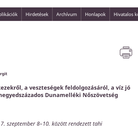
likációk
Hirdetések
Archívum
Honlapok
Hivatalos 
"Isten szeretete nem valami h
is adatott az
Jézus Krisztus."
 üdvözülhetnénk.
Ferenc pápa
rgit
ezekről, a veszteségek feldolgozásáról, a víz jó
tt a negyedszázados Dunamelléki Nőszövetség
. szeptember 8–10. között rendezett tahi