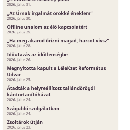
2026. július 31.
„Az Úrnak irgalmát örökké éneklem”
2026. július 30.
Offline unalom az élő kapcsolatért
2026. július 29.
„Ha meg akarod őrizni magad, harcot vívsz”
2026. július 28.
Időutazás az időtlenségbe
2026. július 26.
Megnyitotta kapuit a LéleKzet Református
Udvar
2026. július 25.
Átadták a helyreállított taliándörögdi
kántortanítóházat
2026. július 24.
Száguldó szolgálatban
2026. július 24.
Zsoltárok útján
2026. július 23.