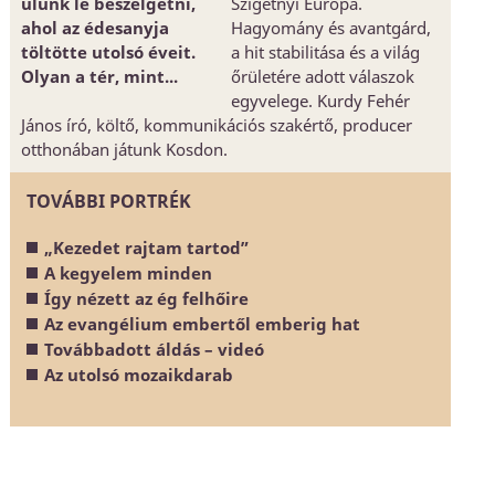
ülünk le beszélgetni,
Szigetnyi Európa.
ahol az édesanyja
Hagyomány és avantgárd,
töltötte utolsó éveit.
a hit stabilitása és a világ
Olyan a tér, mint...
őrületére adott válaszok
egyvelege. Kurdy Fehér
János író, költő, kommunikációs szakértő, producer
otthonában játunk Kosdon.
TOVÁBBI PORTRÉK
„Kezedet rajtam tartod”
A kegyelem minden
Így nézett az ég felhőire
Az evangélium embertől emberig hat
Továbbadott áldás – videó
Az utolsó mozaikdarab