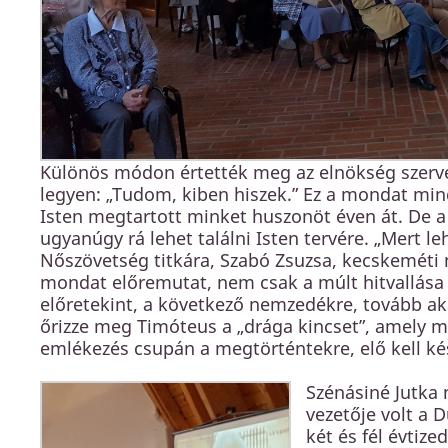
Különös módon értették meg az elnökség szervez
legyen: „Tudom, kiben hiszek.” Ez a mondat min
Isten megtartott minket huszonöt éven át. De a 
ugyanúgy rá lehet találni Isten tervére. „Mert leh
Nőszövetség titkára, Szabó Zsuzsa, kecskeméti n
mondat előremutat, nem csak a múlt hitvallása 
előretekint, a következő nemzedékre, tovább akar
őrizze meg Timóteus a „drága kincset”, amely m
emlékezés csupán a megtörténtekre, elő kell ké
Szénásiné Jutka
vezetője volt a 
két és fél évtiz