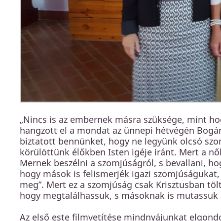
„Nincs is az embernek másra szüksége, mint hog
hangzott el a mondat az ünnepi hétvégén Bogár
biztatott bennünket, hogy ne legyünk olcsó sz
körülöttünk élőkben Isten igéje iránt. Mert a nő
Mernek beszélni a szomjúságról, s bevallani, hog
hogy mások is felismerjék igazi szomjúságukat, 
meg”. Mert ez a szomjúság csak Krisztusban töltő
hogy megtalálhassuk, s másoknak is mutassuk a
Az első este filmvetítése mindnyájunkat elgondo