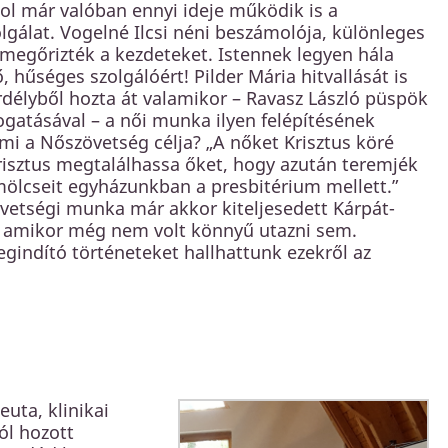
ol már valóban ennyi ideje működik is a
lgálat. Vogelné Ilcsi néni beszámolója, különleges
megőrizték a kezdeteket. Istennek legyen hála
 hűséges szolgálóért! Pilder Mária hitvallását is
Erdélyből hozta át valamikor – Ravasz László püspök
gatásával – a női munka ilyen felépítésének
mi a Nőszövetség célja? „A nőket Krisztus köré
risztus megtalálhassa őket, hogy azután teremjék
ölcseit egyházunkban a presbitérium mellett.”
övetségi munka már akkor kiteljesedett Kárpát-
 amikor még nem volt könnyű utazni sem.
gindító történeteket hallhattunk ezekről az
uta, klinikai
ól hozott