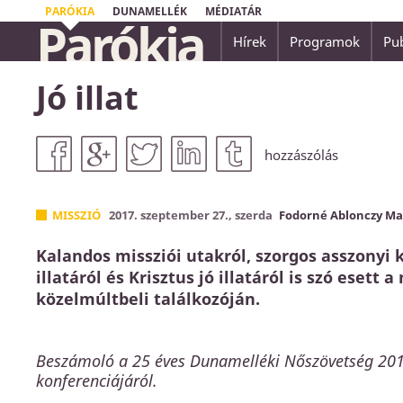
PARÓKIA
DUNAMELLÉK
MÉDIATÁR
Parókia
Hírek
Programok
Pub
...nincsen üdvösség senki másban, mert nem 
Jó illat
embereknek az ég alatt másnév, amely által
Apostolok Cselekedetei 4,12
hozzászólás
MISSZIÓ
2017. szeptember 27., szerda
Fodorné Ablonczy Ma
Kalandos missziói utakról, szorgos asszonyi k
illatáról és Krisztus jó illatáról is szó ese
közelmúltbeli találkozóján.
Beszámoló a 25 éves Dunamelléki Nőszövetség 2017
konferenciájáról.