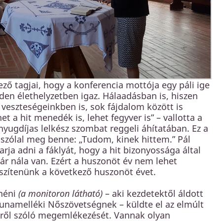
ő tagjai, hogy a konferencia mottója egy páli ige
den élethelyzetben igaz. Hálaadásban is, hiszen
veszteségeinkben is, sok fájdalom között is
et a hit menedék is, lehet fegyver is” – vallotta a
yugdíjas lelkész szombat reggeli áhítatában. Ez a
szólal meg benne: „Tudom, kinek hittem.” Pál
ja adni a fáklyát, hogy a hit bizonyossága által
ár nála van. Ezért a huszonöt év nem lehet
szítenünk a következő huszonöt évet.
 néni
(a monitoron látható)
– aki kezdetektől áldott
Dunamelléki Nőszövetségnek – küldte el az elmúlt
edről szóló megemlékezését. Vannak olyan