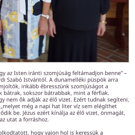
y az Isten iránti szomjúság feltámadjon benne” –
di Szabó Istvántól. A dunamelléki püspök arra
omjoltók, inkább ébresszünk szomjúságot a
k bátrak, sokszor bátrabbak, mint a férfiak.
y nem ők adják az élő vizet. Ezért tudnak segíteni,
„melyet még a napi hat liter víz sem elégíthet
dik be. Jézus ezért kínálja az élő vizet, önmagát,
z utat a forráshoz.
lkodtatott, hogy vajon hol is keressük a