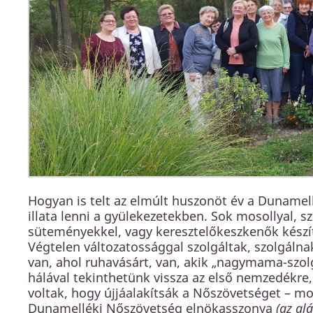
Hogyan is telt az elmúlt huszonöt év a Dunamell
illata lenni a gyülekezetekben. Sok mosollyal, s
süteményekkel, vagy keresztelőkeszkenők készít
Végtelen változatossággal szolgáltak, szolgálna
van, ahol ruhavásárt, van, akik „nagymama-szolgá
hálával tekinthetünk vissza az első nemzedékre, 
voltak, hogy újjáalakítsák a Nőszövetséget – m
Dunamelléki Nőszövetség elnökasszonya
(az alá