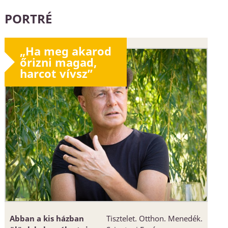
PORTRÉ
„Ha meg akarod
őrizni magad,
harcot vívsz”
Abban a kis házban
Tisztelet. Otthon. Menedék.