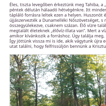
Éles, tiszta levegőben érkeztünk meg Tahiba, a 
péntek délután hálaadó hétvégénkre. Itt minden
tápláló forrásra leltek ezen a helyen. Huszonöt é
újjászervezték a Dunamelléki Nőszövetséget, s mo
összegyülekezve, csaknem százan. Élő vízre talált
megtalált életeknek „élővíz-illata van”. Mert a ví
amikor kívánkozik a forráshoz. Úgy találja meg, 
Így jöttünk vissza mi is ide, akik vágytunk újra e
utat találni, hogy felfrissüljön bennünk a Krisztus