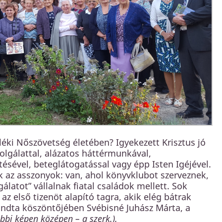
éki Nőszövetség életében? Igyekezett Krisztus jó
zolgálattal, alázatos háttérmunkával,
ésével, beteglátogatással vagy épp Isten Igéjével.
k az asszonyok: van, ahol könyvklubot szerveznek,
latot” vállalnak fiatal családok mellett. Sok
az első tizenöt alapító tagra, akik elég bátrak
ondta köszöntőjében Svébisné Juhász Márta, a
bbi képen középen – a szerk.).