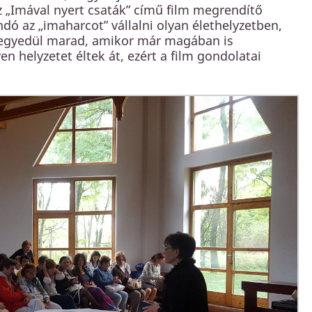
 „Imával nyert csaták” című film megrendítő
ndó az „imaharcot” vállalni olyan élethelyzetben,
egyedül marad, amikor már magában is
en helyzetet éltek át, ezért a film gondolatai