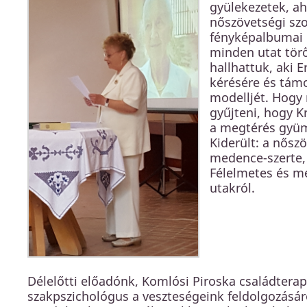
gyülekezetek, ah
nőszövetségi szo
fényképalbumai 
minden utat törő,
hallhattuk, aki 
kérésére és támo
modelljét. Hogy 
gyűjteni, hogy K
a megtérés gyüm
Kiderült: a nősz
medence-szerte,
Félelmetes és me
utakról.
Délelőtti előadónk, Komlósi Piroska családterape
szakpszichológus a veszteségeink feldolgozásár