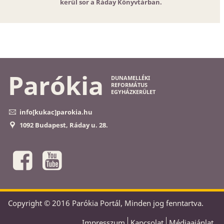
kerül sor a Ráday Könyvtárban.
Parókia
DUNAMELLÉKI
REFORMÁTUS
EGYHÁZKERÜLET
info[kukac]parokia.hu
1092 Budapest, Ráday u. 28.
Copyright © 2016 Parókia Portál, Minden jog fenntartva.
Impresszum
Kapcsolat
Médiaajánlat