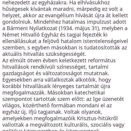
nehezedett az egyházakra. Ha elhívásukhoz
hűségesek kívántak maradni, márpedig ez volt a
helyzet, akkor az evangélium hívását újra át kellett
gondolniuk. Mindehhez hatalmas impulzust adott
a Bármeni Nyilatkozat (1934. május 31), melyben a
Német Hitvalló Egyház és tagjai fejezték ki
ellenállásukat a feljövő hatalom istentelenségeivel
szemben, s egyben másokban is tudatosították az
aktuális hitvallás szükségességét.
Az elmúlt ötven évben keletkezett református
hitvallások rendkívüli színességet, tartalmi
gazdagságot és változatosságot mutatnak.
Egyesekben arra vállalkoztak alkotóik, hogy
korábbi hitvallásaik lényeges tartalmát újra
megfogalmazzák. Másokban katechetikai
szempontot tartottak szem előtt: az Ige üzenetét
világos, közérthető formában mondani el az
egyház új, ifjú tagjainak. Voltak olyanok,
amelyekben megfogalmazóik Krisztus-hitükről
vallottak a megváltozott kulturális, szociális vagy