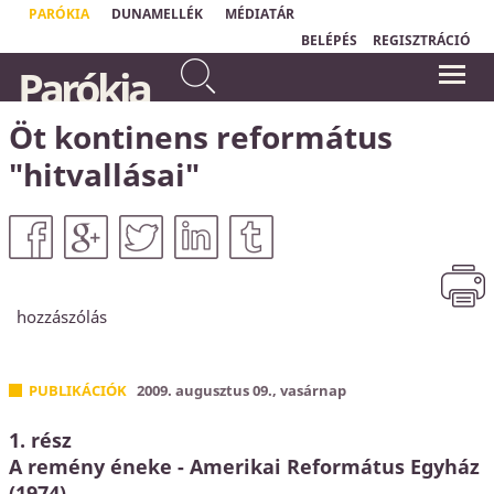
PARÓKIA
DUNAMELLÉK
MÉDIATÁR
BELÉPÉS
REGISZTRÁCIÓ
Ki mérte meg markával a
Parókia
tenger vizét, ki mérte meg
"Nem a bizalom ad nekünk tartást;
arasszal az eget? Ki mérte meg
hanem Isten, akiben bízunk."
Oswald Chambers
vékával a föld porát, ki tette
Öt kontinens református
mérlegre a hegyeket, és
mérlegserpenyőbe a halmokat?
Ézsaiás könyve 40,12
"hitvallásai"
hozzászólás
PUBLIKÁCIÓK
2009. augusztus 09., vasárnap
1. rész
A remény éneke - Amerikai Református Egyház
(1974)