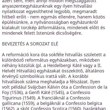
azért sem, mert annyi módon megszaggatott
anyaszentegyházunknak egy ilyen hitvallási
nyilatkozat egyesíthetné legjobb, megmaradt
hitbeli erőit - nem egymás ellenére, hanem közös
épülésünkre, a nyilvánosságban egyházunkról
kialakult torzkép átformálásra, mindenek előtt és
mindenek felett Istenünk dicsőségére.
BEVEZETÉS A SOROZAT ELÉ
A reformáció kora óta sokféle hitvallás született a
különböző református egyházakban, miközben
néhány közülük (pl. a Heidelbergi Káté vagy a II.
Helvét Hitvallás) egyházakat összekötő, általános
érvényű szimbolikus irattá vált. A korábbi
hitvallások száma meghaladja a félszázat. Ilyen
volt például Svájcban Kálvin óta a Confession de la
Foy (1536), a Genfi Káté (1545), a Confessio
Tigurinus (1549). A franciáknál a Confessio
gallicana (1559), a belgáknál a Confessio belgica
(1562), a skót Confessio Scotica (1560), hazánkban