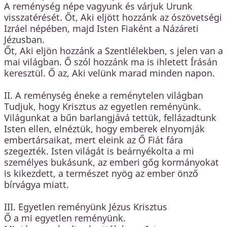
A reménység népe vagyunk és várjuk Urunk
visszatérését. Őt, Aki eljött hozzánk az ószövetségi
Izráel népében, majd Isten Fiaként a Názáreti
Jézusban.
Őt, Aki eljön hozzánk a Szentlélekben, s jelen van a
mai világban. Ő szól hozzánk ma is ihletett Írásán
keresztül. Ő az, Aki velünk marad minden napon.
II. A reménység éneke a reménytelen világban
Tudjuk, hogy Krisztus az egyetlen reményünk.
Világunkat a bűn barlangjává tettük, fellázadtunk
Isten ellen, elnéztük, hogy emberek elnyomják
embertársaikat, mert eleink az Ő Fiát fára
szegezték. Isten világát is beárnyékolta a mi
személyes bukásunk, az emberi gőg kormányokat
is kikezdett, a természet nyög az ember önző
bírvágya miatt.
III. Egyetlen reményünk Jézus Krisztus
Ő a mi egyetlen reményünk.