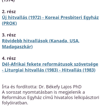
2. rész
Új hitvallás (1972) - Koreai Presbiteri Egyház
(PROK)
3. rész
Rövidebb hitvallások (Kanada, USA,
Madagaszkár)
4. rész
Dél-Afrikai fekete reformátusok szövetsége
- Liturgiai hitvallás (1983) - Hitvallás (1983)
Írta és fordította: Dr. Békefy Lajos PhD
A sorozat nyomtatásban is megjelenik a
Református Egyház című hivatalos lelkipásztori
folyóiratban.