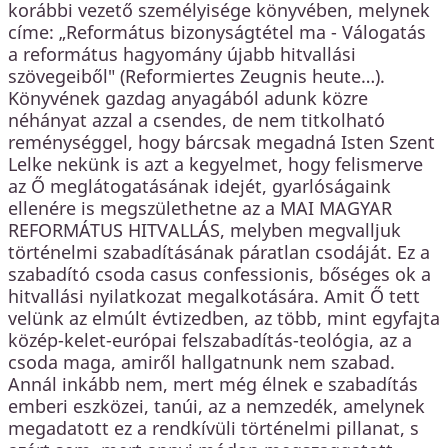
korábbi vezető személyisége könyvében, melynek
címe: „Református bizonyságtétel ma - Válogatás
a református hagyomány újabb hitvallási
szövegeiből" (Reformiertes Zeugnis heute…).
Könyvének gazdag anyagából adunk közre
néhányat azzal a csendes, de nem titkolható
reménységgel, hogy bárcsak megadná Isten Szent
Lelke nekünk is azt a kegyelmet, hogy felismerve
az Ő meglátogatásának idejét, gyarlóságaink
ellenére is megszülethetne az a MAI MAGYAR
REFORMÁTUS HITVALLÁS, melyben megvalljuk
történelmi szabadításának páratlan csodáját. Ez a
szabadító csoda casus confessionis, bőséges ok a
hitvallási nyilatkozat megalkotására. Amit Ő tett
velünk az elmúlt évtizedben, az több, mint egyfajta
közép-kelet-európai felszabadítás-teológia, az a
csoda maga, amiről hallgatnunk nem szabad.
Annál inkább nem, mert még élnek e szabadítás
emberi eszközei, tanúi, az a nemzedék, amelynek
megadatott ez a rendkívüli történelmi pillanat, s