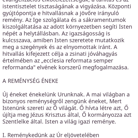
istentisztelet tisztaságának a vigyázása. Központi
gyújtópontja e hitvallásnak a jövőre irányuló
remény. Az Ige szolgálata és a sákramentumok
kiszolgáltatása az adott környezetben segíti Isten
népét a helytállásban. Az igazságosság is
kulcsszava, amiben Isten szeretete mutatkozik
meg a szegények és az elnyomottak iránt. A
hitvallás kifejezett célja a zsinati jóváhagyás
értelmében az „ecclesia reformata semper
reformanda" elvének korszerű megfogalmazása.
A REMÉNYSÉG ÉNEKE
Új éneket énekelünk Urunknak. A mai világban a
bizonyos reménységről zengünk éneket, Mert
Istenünk szereti az Ő világát. Ő hívta létre azt, Ő
újítja meg Jézus Krisztus által, Ő kormányozza azt
Szentlelke által. Isten a világ igazi reménye.
I. Reménykedünk az Úr eljövetelében