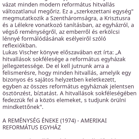
vázat minden modern református hitvallás
változatlanul megőriz. Ez a „szerkezettani egység"
megmutatkozik a Szentháromságra, a Krisztusra
és a Lélekre vonatkozó tanításban, az egyházról, a
végső reménységről, az emberről és erkölcsi
lénnyé formálódásának esélyeiről szóló
reflexiókban.
Lukas Vischer könyve előszavában ezt írta: „A
hitvallások sokfélesége a református egyházak
jellegzetessége. De el kell jutnunk arra a
felismerésre, hogy minden hitvallás, amelyik egy
bizonyos és sajátos helyzetben keletkezett,
egyben az összes református egyháznak jelentsen
ösztönzést, bíztatást. A hitvallások sokféleségében
fedezzük fel a közös elemeket, s tudjunk örülni
mindkettőnek".
A REMÉNYSÉG ÉNEKE (1974) - AMERIKAI
REFORMÁTUS EGYHÁZ