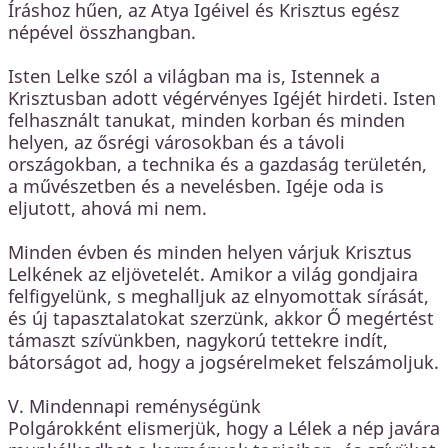
Íráshoz hűen, az Atya Igéivel és Krisztus egész
népével összhangban.
Isten Lelke szól a világban ma is, Istennek a
Krisztusban adott végérvényes Igéjét hirdeti. Isten
felhasznált tanukat, minden korban és minden
helyen, az ősrégi városokban és a távoli
országokban, a technika és a gazdaság területén,
a művészetben és a nevelésben. Igéje oda is
eljutott, ahová mi nem.
Minden évben és minden helyen várjuk Krisztus
Lelkének az eljövetelét. Amikor a világ gondjaira
felfigyelünk, s meghalljuk az elnyomottak sírását,
és új tapasztalatokat szerzünk, akkor Ő megértést
támaszt szívünkben, nagykorú tettekre indít,
bátorságot ad, hogy a jogsérelmeket felszámoljuk.
V. Mindennapi reménységünk
Polgárokként elismerjük, hogy a Lélek a nép javára