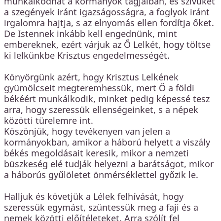
munkálkodhat a kormányok tagjaiban, és szívüket
a szegények iránt igazságosságra, a foglyok iránt
irgalomra hajtja, s az elnyomás ellen fordítja őket.
De Istennek inkább kell engednünk, mint
embereknek, ezért várjuk az Ő Lelkét, hogy töltse
ki lelkünkbe Krisztus engedelmességét.
Könyörgünk azért, hogy Krisztus Lelkének
gyümölcseit megteremhessük, mert Ő a földi
békéért munkálkodik, minket pedig képessé tesz
arra, hogy szeressük ellenségeinket, s a népek
közötti türelemre int.
Köszönjük, hogy tevékenyen van jelen a
kormányokban, amikor a háború helyett a viszály
békés megoldásait keresik, mikor a nemzeti
büszkeség elé tudják helyezni a barátságot, mikor
a háborús gyűlöletet önmérséklettel győzik le.
Halljuk és követjük a Lélek felhívását, hogy
szeressük egymást, szüntessük meg a faji és a
nemek közötti előítéleteket. Arra szólít fel