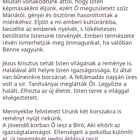
Miután vonakodtunk attól, hogy Isten
képmásaként éljünk, ezért Ő megszületett szűz
Máriától, génjei és ösztönei hasonlítottak a
miénkéhez. Eljött a mi emberi kultúránkba,
beszélte az emberek nyelvét, s tökéletesen
betöltötte Istenünk törvényét. Emberi természete
révén ismerhetjük meg önmagunkat, ha valóban
Benne vagyunk.
Jézus Krisztus tehát Isten világának a reménye is.
Halálával állt helyre Isten igazságossága. Ez által
van bűneinkre bocsánat. A feltámadás napján üres
volt a sír. Tanítványai meglátták Őt. Legyőzte a
halált. Elhozta az új életet. Isten terve a világgal
elvégeztetett.
Mennyekbe felvitetett Urunk két korszakra is
reményt nyújt nekünk.
A jövendő korban Ő lesz a Bíró, Aki eltörli az
igazságtalanságot. Ellenségeit a pokolba különíti
el, új teremtését pedig áldássá teszi.