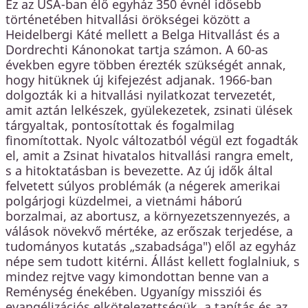
Ez az USA-ban élő egyház 350 évnél idősebb
történetében hitvallási örökségei között a
Heidelbergi Káté mellett a Belga Hitvallást és a
Dordrechti Kánonokat tartja számon. A 60-as
években egyre többen érezték szükségét annak,
hogy hitüknek új kifejezést adjanak. 1966-ban
dolgozták ki a hitvallási nyilatkozat tervezetét,
amit aztán lelkészek, gyülekezetek, zsinati ülések
tárgyaltak, pontosítottak és fogalmilag
finomítottak. Nyolc változatból végül ezt fogadták
el, amit a Zsinat hivatalos hitvallási rangra emelt,
s a hitoktatásban is bevezette. Az új idők által
felvetett súlyos problémák (a négerek amerikai
polgárjogi küzdelmei, a vietnámi háború
borzalmai, az abortusz, a környezetszennyezés, a
válások növekvő mértéke, az erőszak terjedése, a
tudományos kutatás „szabadsága") elől az egyház
népe sem tudott kitérni. Állást kellett foglalniuk, s
mindez rejtve vagy kimondottan benne van a
Reménység énekében. Ugyanígy missziói és
evangélizációs elkötelezettségük, a tanítás és az