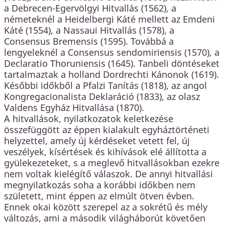
a Debrecen-Egervölgyi Hitvallás (1562), a
németeknél a Heidelbergi Káté mellett az Emdeni
Káté (1554), a Nassaui Hitvallás (1578), a
Consensus Bremensis (1595). Továbbá a
lengyeleknél a Consensus sendomiriensis (1570), a
Declaratio Thoruniensis (1645). Tanbeli döntéseket
tartalmaztak a holland Dordrechti Kánonok (1619).
Későbbi időkből a Pfalzi Tanítás (1818), az angol
Kongregacionalista Deklaráció (1833), az olasz
Valdens Egyház Hitvallása (1870).
A hitvallások, nyilatkozatok keletkezése
összefüggött az éppen kialakult egyháztörténeti
helyzettel, amely új kérdéseket vetett fel, új
veszélyek, kísértések és kihívások elé állította a
gyülekezeteket, s a meglevő hitvallásokban ezekre
nem voltak kielégítő válaszok. De annyi hitvallási
megnyilatkozás soha a korábbi időkben nem
született, mint éppen az elmúlt ötven évben.
Ennek okai között szerepel az a sokrétű és mély
változás, ami a második világháborút követően