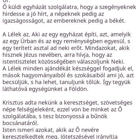
Úr.
Ő küldi egyházát szolgálatra, hogy a szegényeknek
hirdesse a jó hírt, a népeknek pedig az
igazságosságot, az embereknek pedig a békét.
A Lélek az, Aki az egy egyházat építi, azt, amelyik
az egy Úrban és az egy reménységben egyesül, s
egy terített asztal ad neki erőt. Mindazokat, akik
hisznek Jézus nevében, arra hívja, hogy az
istentisztelet közösségében válaszoljunk Neki.
A Lélek minden ajándékát készséggel fogadjuk el,
mások hagyományaiból és szokásaiból ami jó, azt
becsüljük, s ha lehet, tanuljunk tőlük. Így tegyük
láthatóvá egységünket a Földön.
Krisztus adta nekünk a keresztséget, szövetséges
népe felségjeleként, ezzel von be minket az Ő
szolgálatába, s tesz bizonyossá a bűnök
bocsánatáról.
Isten ismeri azokat, akik az Ő nevére
keresztelkedtek meg. Jótetszésével irányítja