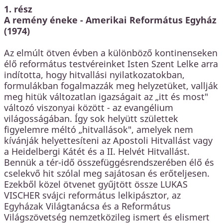
1. rész
A remény éneke - Amerikai Református Egyház
(1974)
Az elmúlt ötven évben a különböző kontinenseken
élő református testvéreinket Isten Szent Lelke arra
indította, hogy hitvallási nyilatkozatokban,
formulákban fogalmazzák meg helyzetüket, vallják
meg hitük változatlan igazságait az „itt és most"
változó viszonyai között - az evangélium
világosságában. Így sok helyütt születtek
figyelemre méltó „hitvallások", amelyek nem
kívánják helyettesíteni az Apostoli Hitvallást vagy
a Heidelbergi Kátét és a II. Helvét Hitvallást.
Bennük a tér-idő összefüggésrendszerében élő és
cselekvő hit szólal meg sajátosan és erőteljesen.
Ezekből közel ötvenet gyűjtött össze LUKAS
VISCHER svájci református lelkipásztor, az
Egyházak Világtanácsa és a Református
Világszövetség nemzetközileg ismert és elismert