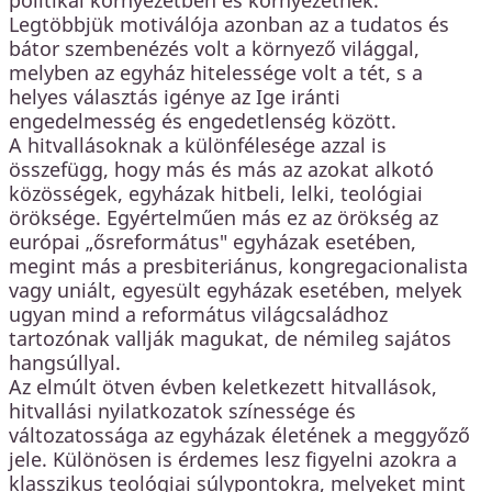
politikai környezetben és környezetnek.
Legtöbbjük motiválója azonban az a tudatos és
bátor szembenézés volt a környező világgal,
melyben az egyház hitelessége volt a tét, s a
helyes választás igénye az Ige iránti
engedelmesség és engedetlenség között.
A hitvallásoknak a különfélesége azzal is
összefügg, hogy más és más az azokat alkotó
közösségek, egyházak hitbeli, lelki, teológiai
öröksége. Egyértelműen más ez az örökség az
európai „ősreformátus" egyházak esetében,
megint más a presbiteriánus, kongregacionalista
vagy uniált, egyesült egyházak esetében, melyek
ugyan mind a református világcsaládhoz
tartozónak vallják magukat, de némileg sajátos
hangsúllyal.
Az elmúlt ötven évben keletkezett hitvallások,
hitvallási nyilatkozatok színessége és
változatossága az egyházak életének a meggyőző
jele. Különösen is érdemes lesz figyelni azokra a
klasszikus teológiai súlypontokra, melyeket mint