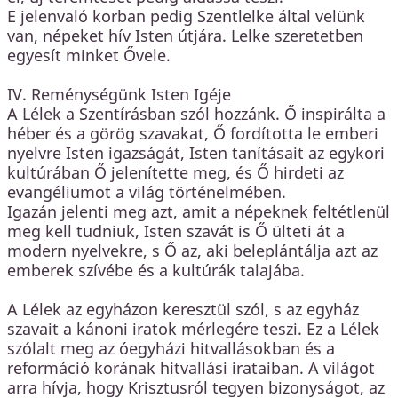
E jelenvaló korban pedig Szentlelke által velünk
van, népeket hív Isten útjára. Lelke szeretetben
egyesít minket Ővele.
IV. Reménységünk Isten Igéje
A Lélek a Szentírásban szól hozzánk. Ő inspirálta a
héber és a görög szavakat, Ő fordította le emberi
nyelvre Isten igazságát, Isten tanításait az egykori
kultúrában Ő jelenítette meg, és Ő hirdeti az
evangéliumot a világ történelmében.
Igazán jelenti meg azt, amit a népeknek feltétlenül
meg kell tudniuk, Isten szavát is Ő ülteti át a
modern nyelvekre, s Ő az, aki beleplántálja azt az
emberek szívébe és a kultúrák talajába.
A Lélek az egyházon keresztül szól, s az egyház
szavait a kánoni iratok mérlegére teszi. Ez a Lélek
szólalt meg az óegyházi hitvallásokban és a
reformáció korának hitvallási irataiban. A világot
arra hívja, hogy Krisztusról tegyen bizonyságot, az