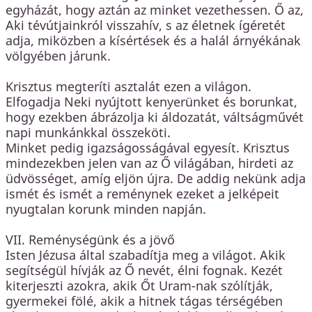
egyházát, hogy aztán az minket vezethessen. Ő az,
Aki tévútjainkról visszahív, s az életnek ígéretét
adja, miközben a kísértések és a halál árnyékának
völgyében járunk.
Krisztus megteríti asztalát ezen a világon.
Elfogadja Neki nyújtott kenyerünket és borunkat,
hogy ezekben ábrázolja ki áldozatát, váltságművét
napi munkánkkal összeköti.
Minket pedig igazságosságával egyesít. Krisztus
mindezekben jelen van az Ő világában, hirdeti az
üdvösséget, amíg eljön újra. De addig nekünk adja
ismét és ismét a reménynek ezeket a jelképeit
nyugtalan korunk minden napján.
VII. Reménységünk és a jövő
Isten Jézusa által szabadítja meg a világot. Akik
segítségül hívják az Ő nevét, élni fognak. Kezét
kiterjeszti azokra, akik Őt Uram-nak szólítják,
gyermekei fölé, akik a hitnek tágas térségében