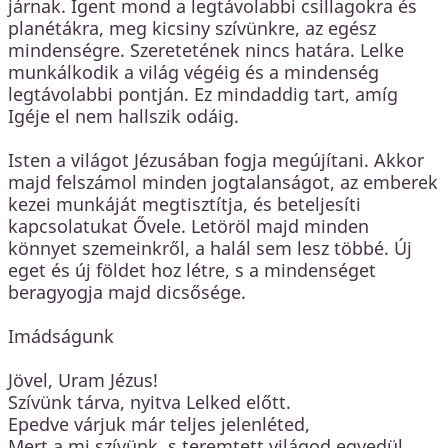
járnak. Igent mond a legtávolabbi csillagokra és
planétákra, meg kicsiny szívünkre, az egész
mindenségre. Szeretetének nincs határa. Lelke
munkálkodik a világ végéig és a mindenség
legtávolabbi pontján. Ez mindaddig tart, amíg
Igéje el nem hallszik odáig.
Isten a világot Jézusában fogja megújítani. Akkor
majd felszámol minden jogtalanságot, az emberek
kezei munkáját megtisztítja, és beteljesíti
kapcsolatukat Ővele. Letöröl majd minden
könnyet szemeinkről, a halál sem lesz többé. Új
eget és új földet hoz létre, s a mindenséget
beragyogja majd dicsősége.
Imádságunk
Jövel, Uram Jézus!
Szívünk tárva, nyitva Lelked előtt.
Epedve várjuk már teljes jelenléted,
Mert a mi szívünk, s teremtett világod egyedül