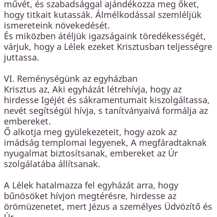
művét, és szabadsággal ajándékozza meg őket,
hogy titkait kutassák. Álmélkodással szemléljük
ismereteink növekedését.
És miközben átéljük igazságaink töredékességét,
várjuk, hogy a Lélek ezeket Krisztusban teljességre
juttassa.
VI. Reménységünk az egyházban
Krisztus az, Aki egyházát létrehívja, hogy az
hirdesse Igéjét és sákramentumait kiszolgáltassa,
nevét segítségül hívja, s tanítványaivá formálja az
embereket.
Ő alkotja meg gyülekezeteit, hogy azok az
imádság templomai legyenek, A megfáradtaknak
nyugalmat biztosítsanak, embereket az Úr
szolgálatába állítsanak.
A Lélek hatalmazza fel egyházát arra, hogy
bűnösöket hívjon megtérésre, hirdesse az
örömüzenetet, mert Jézus a személyes Üdvözítő és