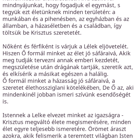
mindnyájunkat, hogy fogadjuk el egymást, s
tegyük ezt életünknek minden területén: a
munkában és a pihenésben, az egyházban és az
államban, a házaséletben és a családban, így
töltsük be Krisztus szeretetét.
Nőként és férfiként is várjuk a Lélek eljövetelét.
Hiszen Ő formál minket az élet jó sáfáraivá, Akik
meg tudják tervezni annak emberi kezdetét,
megszületése után drágának tartják, szeretik azt,
és elkísérik a másikat egészen a halálig.
Ő formál minket a házasság jó sáfáraivá, a
szeretet élethossziglani kötelékében, De Ő az, aki
mindenkinél jobban ismeri szívünk esendőségét
is.
Istennek a Lelke elvezet minket az igazságra -
Krisztus megváltó élete megismerésére, minden
élet egyre teljesebb ismeretére. Örömet áraszt
azokra, akik felismerik a teremtett világban Isten