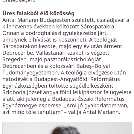
Üres falakból élő közösség
Antal Mariann Budapesten született, családjával a
kilencvenes években költözött Sárospatakra.
Onnan a bodroghalászi gyülekezetbe járt,
amelynek elhívását is köszönheti. A teológiát
Sárospatakon kezdte, majd egy év után átment
Debrecenbe. Vallástanári szakot is végzett
Szegeden, majd pasztorálpszichológiát
Debrecenben és a kolozsvári Babeș–Bolyai
Tudományegyetemen. A teológia elvégzése után
hatodévét a Budapest-Angyalföldi Református
Egyházközségben töltötte segédlelkészként
Szloboda József angyalföldi lelkipásztor felügyelete
alatt, aki jelenleg a Budapest-Északi Református
Egyházmegye esperese. „Ami jó gyakorlatom van,
azt mind tőle tanultam” – vallja Antal Mariann.