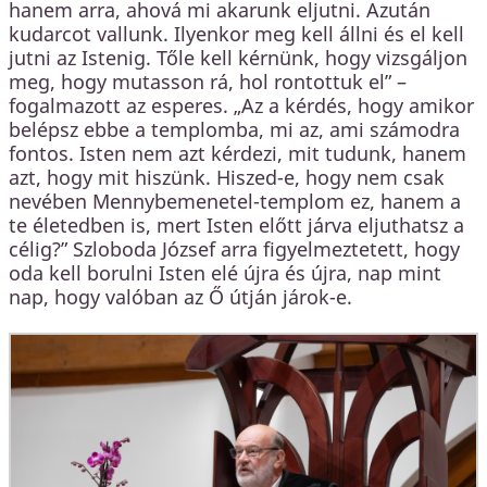
hanem arra, ahová mi akarunk eljutni. Azután
kudarcot vallunk. Ilyenkor meg kell állni és el kell
jutni az Istenig. Tőle kell kérnünk, hogy vizsgáljon
meg, hogy mutasson rá, hol rontottuk el” –
fogalmazott az esperes. „Az a kérdés, hogy amikor
belépsz ebbe a templomba, mi az, ami számodra
fontos. Isten nem azt kérdezi, mit tudunk, hanem
azt, hogy mit hiszünk. Hiszed-e, hogy nem csak
nevében Mennybemenetel-templom ez, hanem a
te életedben is, mert Isten előtt járva eljuthatsz a
célig?” Szloboda József arra figyelmeztetett, hogy
oda kell borulni Isten elé újra és újra, nap mint
nap, hogy valóban az Ő útján járok-e.