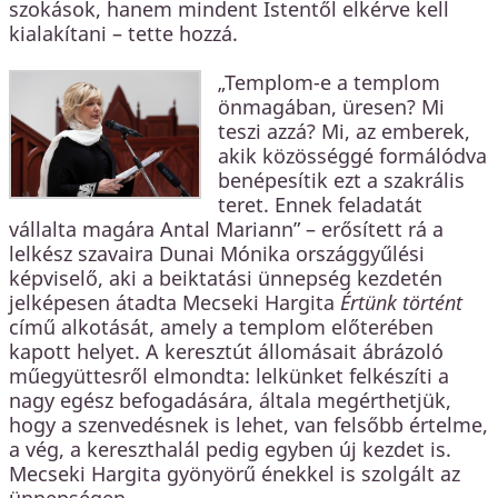
szokások, hanem mindent Istentől elkérve kell
kialakítani – tette hozzá.
„Templom-e a templom
önmagában, üresen? Mi
teszi azzá? Mi, az emberek,
akik közösséggé formálódva
benépesítik ezt a szakrális
teret. Ennek feladatát
vállalta magára Antal Mariann” – erősített rá a
lelkész szavaira Dunai Mónika országgyűlési
képviselő, aki a beiktatási ünnepség kezdetén
jelképesen átadta Mecseki Hargita
Értünk történt
című alkotását, amely a templom előterében
kapott helyet. A keresztút állomásait ábrázoló
műegyüttesről elmondta: lelkünket felkészíti a
nagy egész befogadására, általa megérthetjük,
hogy a szenvedésnek is lehet, van felsőbb értelme,
a vég, a kereszthalál pedig egyben új kezdet is.
Mecseki Hargita gyönyörű énekkel is szolgált az
ünnepségen.