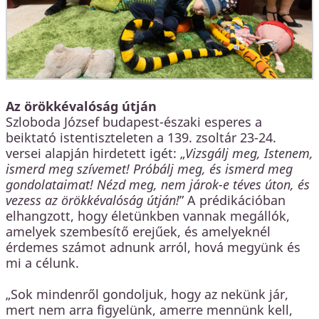
Az örökkévalóság útján
Szloboda József budapest-északi esperes a
beiktató istentiszteleten a 139. zsoltár 23-24.
versei alapján hirdetett igét: „
Vizsgálj meg, Istenem,
ismerd meg szívemet! Próbálj meg, és ismerd meg
gondolataimat! Nézd meg, nem járok-e téves úton, és
vezess az örökkévalóság útján!
” A prédikációban
elhangzott, hogy életünkben vannak megállók,
amelyek szembesítő erejűek, és amelyeknél
érdemes számot adnunk arról, hová megyünk és
mi a célunk.
„Sok mindenről gondoljuk, hogy az nekünk jár,
mert nem arra figyelünk, amerre mennünk kell,