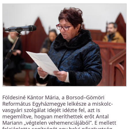
Földesiné Kántor Mária, a Borsod–Gömöri
Református Egyházmegye lelkésze a miskolc-
vasgyári szolgálat idejét idézte fel, azt is
megemlítve, hogyan meríthettek erőt Antal
Mariann „végtelen vehemenciájából”. E mellett
felajánlotta segítségét egy helyi nőszövetség