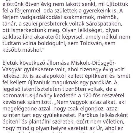
előttünk ötven évig nem lakott senki, mi újítottuk
fel a férjemmel, oda születtek a gyerekeink is. A
férjem vadgazdálkodási szakmérnök, mérnök,
tanár, a szülei presbiterek voltak Sárospatakon,
ott ismerkedtünk meg. Olyan lelkiséget, olyan
sziklaszilárd akaraterőt képvisel, amely nélkül nem
tudtam volna boldogulni, sem Tolcsván, sem
később máshol.”
Életük következő állomása Miskolc-Diósgyőr-
Vasgyár gyülekezete volt, ahol tizenegy évig volt
lelkész. Itt is az alapoktól kellett építkezni és ismét
fel kellett újítaniuk maguknak egy parókiát. A
legelső istentiszteleten tizenöten voltak, de a
koronavírus-járvány kezdetén a 120 fős részvétel
kevésnek számított. „Nem vagyok az az alkat, aki
megelégedne azzal, hogy csak elgondoz, azaz
szinten tart egy gyülekezetet. Parókus lelkészként
építeni és plántálni szeretek, ezért nem véletlen,
hogy mindig olyan helyre vezetett az Úr, ahol ez