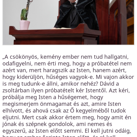
„A csökönyös, kemény ember nem tud hallgatni,
odafigyelni, nem érti meg, hogy a próbatétel nem
azért van, mert haragszik az Isten, hanem azért,
hogy kiderüljön, hűséges vagyok-e. Mi vajon akkor
is meg tudunk-e állni, amikor nehéz? Dávid a
zsoltárban ilyen próbatételt kér Istentől. Azt kéri,
próbálja meg Isten a hűségemet, hogy
megismerjem önmagamat és azt, amire Isten
elhívott, és ahová csak az Ő kegyelméből tudok
eljutni. Mert csak akkor értem meg, hogy amit én
jónak és szépnek gondolok, ami nemes és
egyszerű, az Isten előtt semmi. El kell jutni odáig,