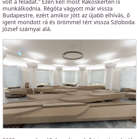
volt a feladat.” Ezen kell most Rákoskerten is
munkálkodnia. Régóta vágyott már vissza
Budapestre, ezért amikor jött az újabb elhívás, ő
igent mondott rá és örömmel tért vissza Szloboda
József szárnyai alá.