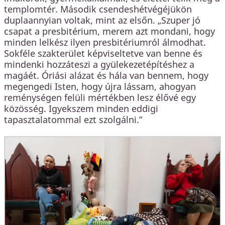
templomtér. Második csendeshétvégéjükön
duplaannyian voltak, mint az elsőn. „Szuper jó
csapat a presbitérium, merem azt mondani, hogy
minden lelkész ilyen presbitériumról álmodhat.
Sokféle szakterület képviseltetve van benne és
mindenki hozzáteszi a gyülekezetépítéshez a
magáét. Óriási alázat és hála van bennem, hogy
megengedi Isten, hogy újra lássam, ahogyan
reménységen felüli mértékben lesz élővé egy
közösség. Igyekszem minden eddigi
tapasztalatommal ezt szolgálni.”