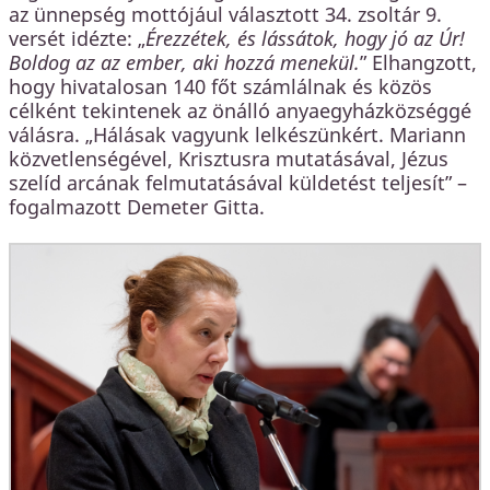
az ünnepség mottójául választott 34. zsoltár 9.
versét idézte: „
Érezzétek, és lássátok, hogy jó az Úr!
Boldog az az ember, aki hozzá menekül.
” Elhangzott,
hogy hivatalosan 140 főt számlálnak és közös
célként tekintenek az önálló anyaegyházközséggé
válásra. „Hálásak vagyunk lelkészünkért. Mariann
közvetlenségével, Krisztusra mutatásával, Jézus
szelíd arcának felmutatásával küldetést teljesít” –
fogalmazott Demeter Gitta.