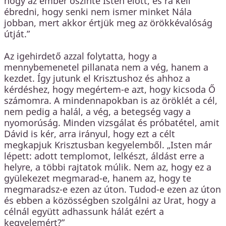
hogy az ember őszinte Isten előtt, és rá kell
ébredni, hogy senki nem ismer minket Nála
jobban, mert akkor értjük meg az örökkévalóság
útját.”
Az igehirdető azzal folytatta, hogy a
mennybemenetel pillanata nem a vég, hanem a
kezdet. Így jutunk el Krisztushoz és ahhoz a
kérdéshez, hogy megértem-e azt, hogy kicsoda Ő
számomra. A mindennapokban is az öröklét a cél,
nem pedig a halál, a vég, a betegség vagy a
nyomorúság. Minden vizsgálat és próbatétel, amit
Dávid is kér, arra irányul, hogy ezt a célt
megkapjuk Krisztusban kegyelemből. „Isten már
lépett: adott templomot, lelkészt, áldást erre a
helyre, a többi rajtatok múlik. Nem az, hogy ez a
gyülekezet megmarad-e, hanem az, hogy te
megmaradsz-e ezen az úton. Tudod-e ezen az úton
és ebben a közösségben szolgálni az Urat, hogy a
célnál együtt adhassunk hálát ezért a
kegyelemért?”