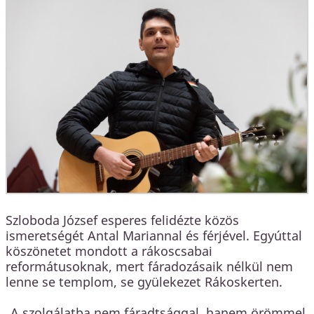
Szloboda József esperes felidézte közös
ismeretségét Antal Mariannal és férjével. Egyúttal
köszönetet mondott a rákoscsabai
reformátusoknak, mert fáradozásaik nélkül nem
lenne se templom, se gyülekezet Rákoskerten.
„A szolgálatba nem fáradtsággal, hanem örömmel