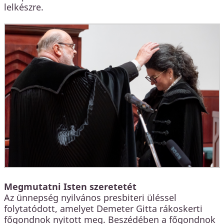
lelkészre.
Megmutatni Isten szeretetét
Az ünnepség nyilvános presbiteri üléssel
folytatódott, amelyet Demeter Gitta rákoskerti
főgondnok nyitott meg. Beszédében a főgondnok