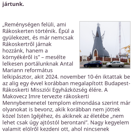
jártunk.
„Reménységen felüli, ami
Rákoskerten történik. Épül a
gyülekezet, és már nemcsak
Rákoskertről járnak
hozzánk, hanem a
környékéről is” – mesélte
lelkesen portálunknak Antal
Mariann református
lelkipásztor, akit 2024. november 10-én iktattak be
az alig egy évvel korábban megalapított Budapest-
Rákoskerti Missziói Egyházközség élére. A
Makovecz Imre tervezte rákoskerti
Mennybemenetel templom elmondása szerint már
olyanokat is bevonz, akik korábban nem jöttek
közel Isten Igéjéhez, és akiknek az életébe „nem
lehet csak úgy ajtóstól berontani”. Nagy kegyelem
valamit elölről kezdeni ott, ahol nincsenek