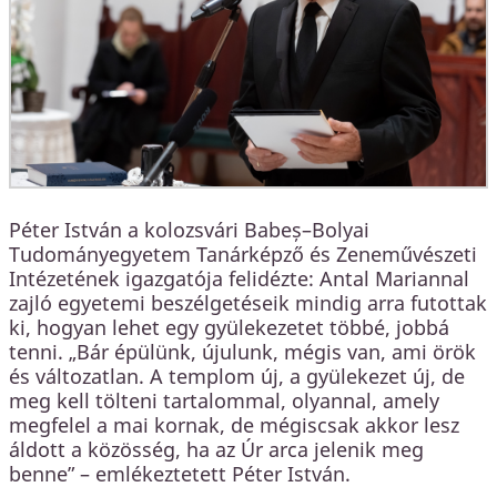
Péter István a kolozsvári Babeș–Bolyai
Tudományegyetem Tanárképző és Zeneművészeti
Intézetének igazgatója felidézte: Antal Mariannal
zajló egyetemi beszélgetéseik mindig arra futottak
ki, hogyan lehet egy gyülekezetet többé, jobbá
tenni. „Bár épülünk, újulunk, mégis van, ami örök
és változatlan. A templom új, a gyülekezet új, de
meg kell tölteni tartalommal, olyannal, amely
megfelel a mai kornak, de mégiscsak akkor lesz
áldott a közösség, ha az Úr arca jelenik meg
benne” – emlékeztetett Péter István.