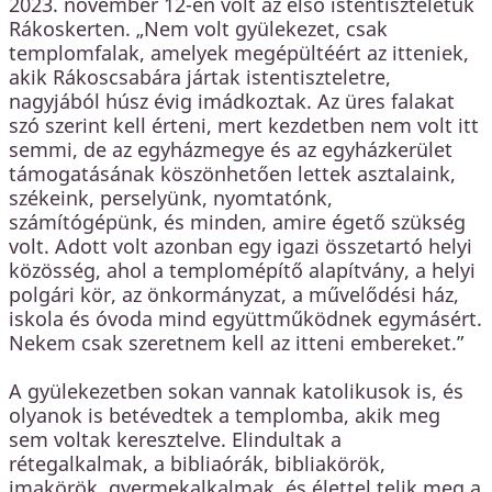
2023. november 12-én volt az első istentiszteletük
Rákoskerten. „Nem volt gyülekezet, csak
templomfalak, amelyek megépültéért az itteniek,
akik Rákoscsabára jártak istentiszteletre,
nagyjából húsz évig imádkoztak. Az üres falakat
szó szerint kell érteni, mert kezdetben nem volt itt
semmi, de az egyházmegye és az egyházkerület
támogatásának köszönhetően lettek asztalaink,
székeink, perselyünk, nyomtatónk,
számítógépünk, és minden, amire égető szükség
volt. Adott volt azonban egy igazi összetartó helyi
közösség, ahol a templomépítő alapítvány, a helyi
polgári kör, az önkormányzat, a művelődési ház,
iskola és óvoda mind együttműködnek egymásért.
Nekem csak szeretnem kell az itteni embereket.”
A gyülekezetben sokan vannak katolikusok is, és
olyanok is betévedtek a templomba, akik meg
sem voltak keresztelve. Elindultak a
rétegalkalmak, a bibliaórák, bibliakörök,
imakörök, gyermekalkalmak, és élettel telik meg a