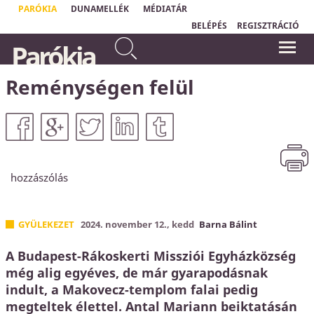
PARÓKIA
DUNAMELLÉK
MÉDIATÁR
BELÉPÉS
REGISZTRÁCIÓ
...nincsen üdvösség senki
Parókia
másban, mert nem is adatott az
"Isten szeretete nem valami homályos
embereknek az ég alatt
és bizonytalan dolog;
Isten szeretetének
neve van: Jézus Krisztus."
másnév, amely által
Ferenc pápa
Reménységen felül
üdvözülhetnénk.
Apostolok Cselekedetei
4,12
hozzászólás
GYÜLEKEZET
2024. november 12., kedd
Barna Bálint
A Budapest-Rákoskerti Missziói Egyházközség
még alig egyéves, de már gyarapodásnak
indult, a Makovecz-templom falai pedig
megteltek élettel. Antal Mariann beiktatásán