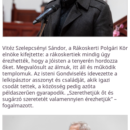
Vitéz Szelepcsényi Sándor, a Rákoskerti Polgári Kör
elnöke kifejtette: a rákoskertiek mindig úgy
érezhették, hogy a Jóisten a tenyerén hordozza
őket. Megvalósult az álmuk, itt áll és működik
templomuk. Az isteni Gondviselés idevezette a
lelkipásztor asszonyt és családját, akik igazi
csodát tettek, a közösség pedig azóta
példaszerűen gyarapodik. „Szerethetjük őt és
sugárzó szeretetét valamennyien érezhetjük” –
fogalmazott.