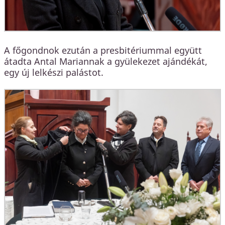
A főgondnok ezután a presbitériummal együtt
átadta Antal Mariannak a gyülekezet ajándékát,
egy új lelkészi palástot.