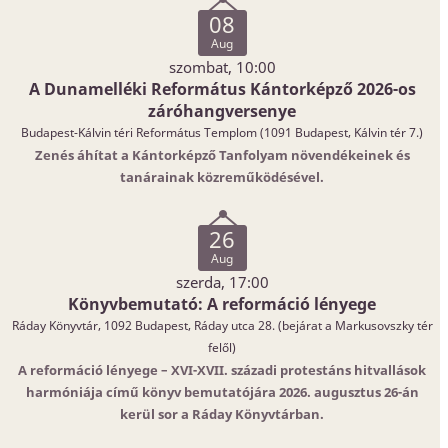
08
Aug
szombat, 10:00
A Dunamelléki Református Kántorképző 2026-os
záróhangversenye
Budapest-Kálvin téri Református Templom (1091 Budapest, Kálvin tér 7.)
Zenés áhítat a Kántorképző Tanfolyam növendékeinek és
tanárainak közreműködésével.
26
Aug
szerda, 17:00
Könyvbemutató: A reformáció lényege
Ráday Könyvtár, 1092 Budapest, Ráday utca 28. (bejárat a Markusovszky tér
felől)
A reformáció lényege – XVI-XVII. századi protestáns hitvallások
harmóniája című könyv bemutatójára 2026. augusztus 26-án
kerül sor a Ráday Könyvtárban.