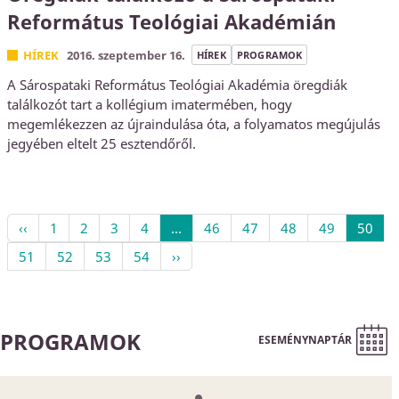
Református Teológiai Akadémián
HÍREK
2016. szeptember 16.
HÍREK
PROGRAMOK
A Sárospataki Református Teológiai Akadémia öregdiák
találkozót tart a kollégium imatermében, hogy
megemlékezzen az újraindulása óta, a folyamatos megújulás
jegyében eltelt 25 esztendőről.
‹‹
1
2
3
4
...
46
47
48
49
50
51
52
53
54
››
PROGRAMOK
ESEMÉNYNAPTÁR