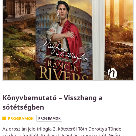
Könyvbemutató – Visszhang a
sötétségben
PROGRAMOK
PROGRAMOK
Az oroszlán jele-trilógia 2. kötetéről Tóth Dorottya Tünde
kérdezi a fordítót, Szabadi Istvánt és a szerkesztőt, Győri