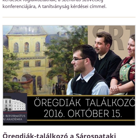
konferenciájára, A tanítványság kérdései címmel.
Öregdiák-találkozó a Sárospataki