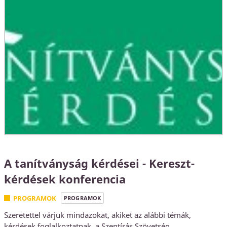
A tanítványság kérdései - Kereszt-
kérdések konferencia
PROGRAMOK
PROGRAMOK
Szeretettel várjuk mindazokat, akiket az alábbi témák,
kérdések foglalkoztatnak, a Szentírás Szövetség