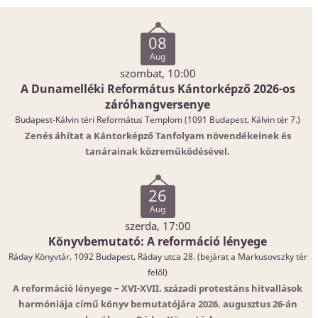
08
Aug
szombat, 10:00
A Dunamelléki Református Kántorképző 2026-os
záróhangversenye
Budapest-Kálvin téri Református Templom (1091 Budapest, Kálvin tér 7.)
Zenés áhítat a Kántorképző Tanfolyam növendékeinek és
tanárainak közreműködésével.
26
Aug
szerda, 17:00
Könyvbemutató: A reformáció lényege
Ráday Könyvtár, 1092 Budapest, Ráday utca 28. (bejárat a Markusovszky tér
felől)
A reformáció lényege – XVI-XVII. századi protestáns hitvallások
harmóniája című könyv bemutatójára 2026. augusztus 26-án