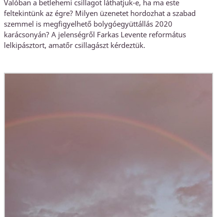
Valóban a betlehemi csillagot láthatjuk-e, ha ma este
feltekintünk az égre? Milyen üzenetet hordozhat a szabad
szemmel is megfigyelhető bolygóegyüttállás 2020
karácsonyán? A jelenségről Farkas Levente református
lelkipásztort, amatőr csillagászt kérdeztük.