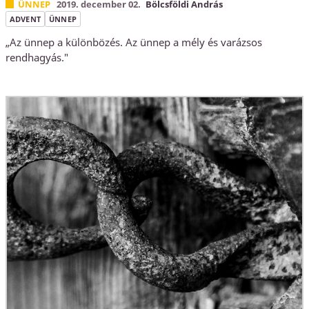
ÜNNEP
2019. december 02.
Bölcsföldi András
ADVENT
ÜNNEP
„Az ünnep a különbözés. Az ünnep a mély és varázsos
rendhagyás."