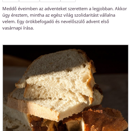
Meddő éveimben az adventeket szerettem a legjobban. Akkor
úgy éreztem, mintha az egész világ szolidaritást vállalna
velem. Egy örökbefogadó és nevelőszülő advent első
vasárnapi írása.