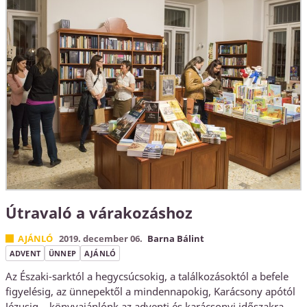
Útravaló a várakozáshoz
AJÁNLÓ
2019. december 06.
Barna Bálint
ADVENT
ÜNNEP
AJÁNLÓ
Az Északi-sarktól a hegycsúcsokig, a találkozásoktól a befele
figyelésig, az ünnepektől a mindennapokig, Karácsony apótól
Jézusig – könyvajánlónk az adventi és karácsonyi időszakra.