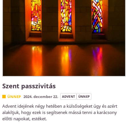
Szent passzivitás
ÜNNEP
2024. december 22.
ADVENT
ÜNNEP
Advent idejének négy hetében a külsőségeket úgy és azért
alakítjuk, hogy ezek is segítsenek mássá tenni a karácsony
előtti napokat, estéket.