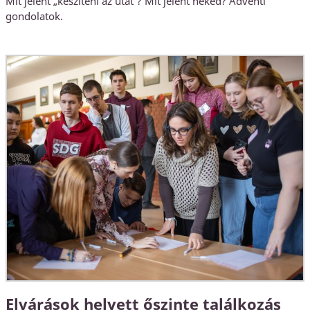
Mit jelent „készíteni az utat”? Mit jelent neked? Adventi
gondolatok.
Elvárások helyett őszinte találkozás