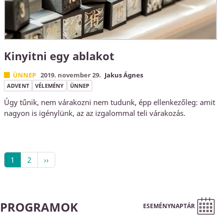
Kinyitni egy ablakot
ÜNNEP
2019. november 29.
Jakus Ágnes
ADVENT
VÉLEMÉNY
ÜNNEP
Úgy tűnik, nem várakozni nem tudunk, épp ellenkezőleg: amit
nagyon is igénylünk, az az izgalommal teli várakozás.
1
2
››
PROGRAMOK
ESEMÉNYNAPTÁR