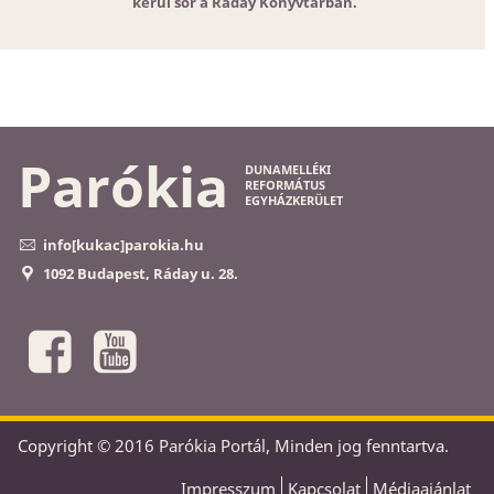
kerül sor a Ráday Könyvtárban.
Parókia
DUNAMELLÉKI
REFORMÁTUS
EGYHÁZKERÜLET
info[kukac]parokia.hu
1092 Budapest, Ráday u. 28.
Copyright © 2016 Parókia Portál, Minden jog fenntartva.
Impresszum
Kapcsolat
Médiaajánlat