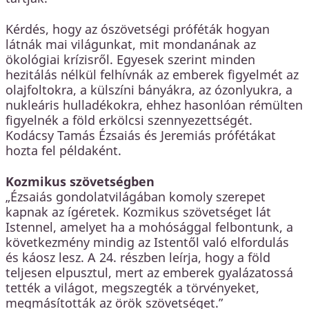
Kérdés, hogy az ószövetségi próféták hogyan
látnák mai világunkat, mit mondanának az
ökológiai krízisről. Egyesek szerint minden
hezitálás nélkül felhívnák az emberek figyelmét az
olajfoltokra, a külszíni bányákra, az ózonlyukra, a
nukleáris hulladékokra, ehhez hasonlóan rémülten
figyelnék a föld erkölcsi szennyezettségét.
Kodácsy Tamás Ézsaiás és Jeremiás prófétákat
hozta fel példaként.
Kozmikus szövetségben
„Ézsaiás gondolatvilágában komoly szerepet
kapnak az ígéretek. Kozmikus szövetséget lát
Istennel, amelyet ha a mohósággal felbontunk, a
következmény mindig az Istentől való elfordulás
és káosz lesz. A 24. részben leírja, hogy a föld
teljesen elpusztul, mert az emberek gyalázatossá
tették a világot, megszegték a törvényeket,
megmásították az örök szövetséget.”