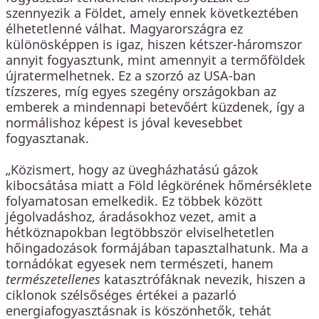
szennyezik a Földet, amely ennek következtében
élhetetlenné válhat. Magyarországra ez
különösképpen is igaz, hiszen kétszer-háromszor
annyit fogyasztunk, mint amennyit a termőföldek
újratermelhetnek. Ez a szorzó az USA-ban
tízszeres, míg egyes szegény országokban az
emberek a mindennapi betevőért küzdenek, így a
normálishoz képest is jóval kevesebbet
fogyasztanak.
„Közismert, hogy az üvegházhatású gázok
kibocsátása miatt a Föld légkörének hőmérséklete
folyamatosan emelkedik. Ez többek között
jégolvadáshoz, áradásokhoz vezet, amit a
hétköznapokban legtöbbször elviselhetetlen
hőingadozások formájában tapasztalhatunk. Ma a
tornádókat egyesek nem természeti, hanem
természetellenes
katasztrófáknak nevezik, hiszen a
ciklonok szélsőséges értékei a pazarló
energiafogyasztásnak is köszönhetők, tehát