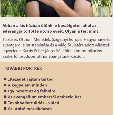
Abban a kis házban ülünk le beszélgetni, ahol az
édesanyja töltötte utolsó éveit. Olyan a tér, mint...
Tisztelet. Otthon. Menedék. Szigetnyi Európa. Hagyomány és
avantgárd, a hit stabilitása és a világ őrületére adott válaszok
egyvelege. Kurdy Fehér János író, költő, kommunikációs
szakértő, producer otthonában játunk Kosdon.
TOVÁBBI PORTRÉK
„Kezedet rajtam tartod”
A kegyelem minden
Így nézett az ég felhőire
Az evangélium embertől emberig hat
Továbbadott áldás – videó
Az utolsó mozaikdarab