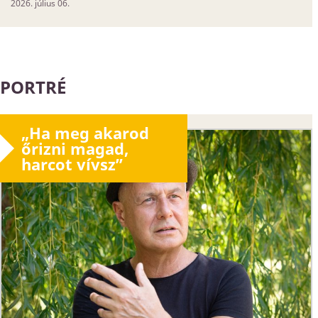
2026. július 06.
PORTRÉ
„Ha meg akarod
őrizni magad,
harcot vívsz”