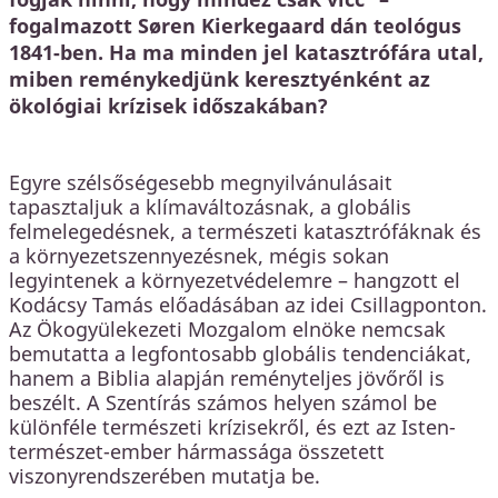
fogalmazott Søren Kierkegaard dán teológus
1841-ben. Ha ma minden jel katasztrófára utal,
miben reménykedjünk keresztyénként az
ökológiai krízisek időszakában?
Egyre szélsőségesebb megnyilvánulásait
tapasztaljuk a klímaváltozásnak, a globális
felmelegedésnek, a természeti katasztrófáknak és
a környezetszennyezésnek, mégis sokan
legyintenek a környezetvédelemre – hangzott el
Kodácsy Tamás előadásában az idei Csillagponton.
Az Ökogyülekezeti Mozgalom elnöke nemcsak
bemutatta a legfontosabb globális tendenciákat,
hanem a Biblia alapján reményteljes jövőről is
beszélt. A Szentírás számos helyen számol be
különféle természeti krízisekről, és ezt az Isten-
természet-ember hármassága összetett
viszonyrendszerében mutatja be.