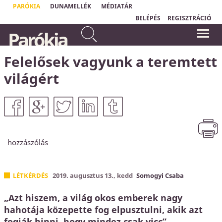
PARÓKIA
DUNAMELLÉK
MÉDIATÁR
BELÉPÉS
REGISZTRÁCIÓ
Te pedig amikor imádkozol,
Parókia
menj be a belső szobádba, és
„
Csak a tehetetlen ember tud
ajtódat bezárva imádkozzál
valóságosan imádkozni."
Ole Hallesby
Atyádhoz, aki rejtve van.
Felelősek vagyunk a teremtett
Máté 6,6a
világért
hozzászólás
LÉTKÉRDÉS
2019. augusztus 13., kedd
Somogyi Csaba
„Azt hiszem, a világ okos emberek nagy
hahotája közepette fog elpusztulni, akik azt
fogják hinni, hogy mindez csak vicc” –