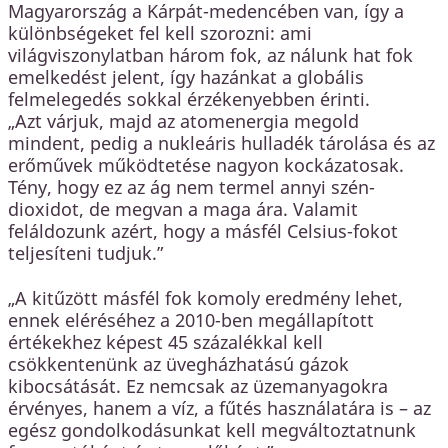
Magyarország a Kárpát-medencében van, így a
különbségeket fel kell szorozni: ami
világviszonylatban három fok, az nálunk hat fok
emelkedést jelent, így hazánkat a globális
felmelegedés sokkal érzékenyebben érinti.
„Azt várjuk, majd az atomenergia megold
mindent, pedig a nukleáris hulladék tárolása és az
erőművek működtetése nagyon kockázatosak.
Tény, hogy ez az ág nem termel annyi szén-
dioxidot, de megvan a maga ára. Valamit
feláldozunk azért, hogy a másfél Celsius-fokot
teljesíteni tudjuk.”
„A kitűzött másfél fok komoly eredmény lehet,
ennek eléréséhez a 2010-ben megállapított
értékekhez képest 45 százalékkal kell
csökkentenünk az üvegházhatású gázok
kibocsátását. Ez nemcsak az üzemanyagokra
érvényes, hanem a víz, a fűtés használatára is – az
egész gondolkodásunkat kell megváltoztatnunk