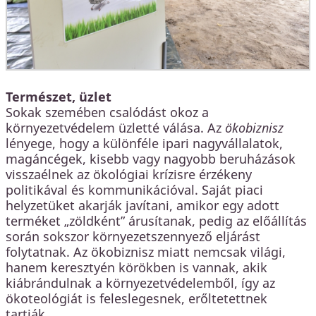
Természet, üzlet
Sokak szemében csalódást okoz a
környezetvédelem üzletté válása. Az
ökobiznisz
lényege, hogy a különféle ipari nagyvállalatok,
magáncégek, kisebb vagy nagyobb beruházások
visszaélnek az ökológiai krízisre érzékeny
politikával és kommunikációval. Saját piaci
helyzetüket akarják javítani, amikor egy adott
terméket „zöldként” árusítanak, pedig az előállítás
során sokszor környezetszennyező eljárást
folytatnak. Az ökobiznisz miatt nemcsak világi,
hanem keresztyén körökben is vannak, akik
kiábrándulnak a környezetvédelemből, így az
ökoteológiát is feleslegesnek, erőltetettnek
tartják.