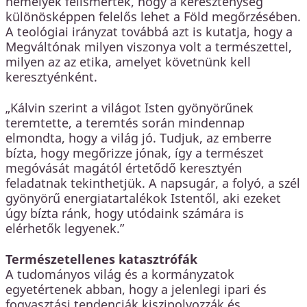
némelyek felismerték, hogy a kereszténység
különösképpen felelős lehet a Föld megőrzésében.
A teológiai irányzat továbbá azt is kutatja, hogy a
Megváltónak milyen viszonya volt a természettel,
milyen az az etika, amelyet követnünk kell
keresztyénként.
„Kálvin szerint a világot Isten gyönyörűnek
teremtette, a teremtés során mindennap
elmondta, hogy a világ jó. Tudjuk, az emberre
bízta, hogy megőrizze jónak, így a természet
megóvását magától értetődő keresztyén
feladatnak tekinthetjük. A napsugár, a folyó, a szél
gyönyörű energiatartalékok Istentől, aki ezeket
úgy bízta ránk, hogy utódaink számára is
elérhetők legyenek.”
Természetellenes katasztrófák
A tudományos világ és a kormányzatok
egyetértenek abban, hogy a jelenlegi ipari és
fogyasztási tendenciák kiszipolyozzák és