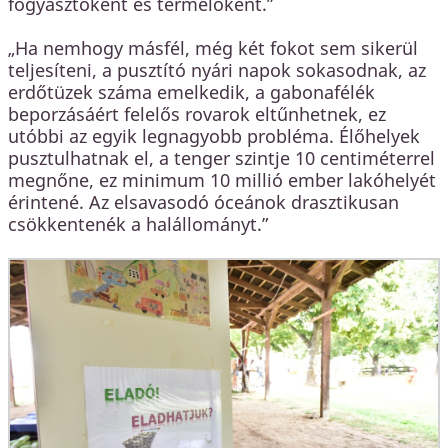
fogyasztóként és termelőként.”
„Ha nemhogy másfél, még két fokot sem sikerül
teljesíteni, a pusztító nyári napok sokasodnak, az
erdőtüzek száma emelkedik, a gabonafélék
beporzásáért felelős rovarok eltűnhetnek, ez
utóbbi az egyik legnagyobb probléma. Élőhelyek
pusztulhatnak el, a tenger szintje 10 centiméterrel
megnőne, ez minimum 10 millió ember lakóhelyét
érintené. Az elsavasodó óceánok drasztikusan
csökkentenék a halállományt.”