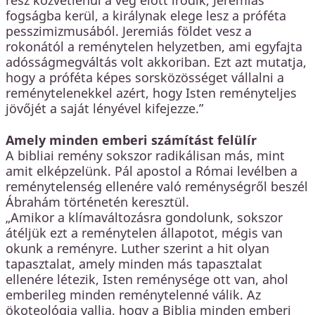
rész közvetlenül a vég előtt íródik, Jeremiás
fogságba kerül, a királynak elege lesz a próféta
pesszimizmusából. Jeremiás földet vesz a
rokonától a reménytelen helyzetben, ami egyfajta
adósságmegváltás volt akkoriban. Ezt azt mutatja,
hogy a próféta képes sorsközösséget vállalni a
reménytelenekkel azért, hogy Isten reményteljes
jövőjét a saját lényével kifejezze.”
Amely minden emberi számítást felülír
A bibliai remény sokszor radikálisan más, mint
amit elképzelünk. Pál apostol a Római levélben a
reménytelenség ellenére való reménységről beszél
Ábrahám történetén keresztül.
„Amikor a klímaváltozásra gondolunk, sokszor
átéljük ezt a reménytelen állapotot, mégis van
okunk a reményre. Luther szerint a hit olyan
tapasztalat, amely minden más tapasztalat
ellenére létezik, Isten reménysége ott van, ahol
emberileg minden reménytelenné válik. Az
ökoteológia vallja, hogy a Biblia minden emberi