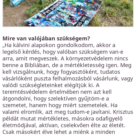
Mire van valójában szükségem?
„Ha kálvini alapokon gondolkodom, akkor a
legelső kérdés, hogy valóban szükségem van-e
arra, amit megveszek. A környezetvédelem nincs
benne a Bibliában, de a mértékletesség igen. Meg
kell vizsgálnunk, hogy fogyasztóként, tudatos
vásárlóként puszta felhalmozásból vásárlunk, vagy
valódi szükségleteinket elégítjük ki. A
teremtésvédelem értelmében nem azt kell
átgondolni, hogy szelektíven gyűjtöm-e a
szemetet, hanem hogy miért szemetelek. Ha
valami elromlik, azt meg tudom-e javítani. Krisztus
példát mutat mértékletes, másokra odafigyelő
életmódjával, aktívan, cselekvően élte az életét.
Csak másokért élve lehet a miénk a minden