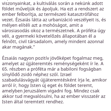
viszonyainkat, a kultiválás során a nekünk adott
földet műveljük és ápoljuk. Ha ezt a rendszert az
ember felborítja, az természeti katasztrófához
vezet. Ézsaiás látta az urbanizáció veszélyeit is, és
mélyen elítéli azt a mohóságot, amit a
városiasodás okoz a természetnek. A próféta úgy
véli, a gyermeki követelőzés állapotában él a
felnőtt, civil társadalom, amely mindent azonnal
akar magának.”
Ézsaiás nagyon pozitív jövőképet fogalmaz meg,
amelyet az újjáteremtés reménységeként ír le. A
65. részben a próféta már a babiloni fogságban
sínylődő zsidó néphez szól. Izrael
szabadulásvágyát újjáteremtésként írja le, amikor
arról ír, hogy Isten új eget és földet teremt,
amelyben Jeruzsálem vigadni fog. Mindez csak
akkor tud megvalósulni, ha az ember visszatér az
Isten által teremtett rendhez.