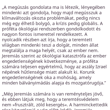
„A megúszás gondolata ma is létezik, lényegében
mindenki azt gondolja, hogy majd megússzuk a
klímaváltozás okozta problémákat, pedig nincs
még egy élhető bolygó, a krízis pedig globális. A
próféta ökológiai rendszerben gondolkodott és
nagyon fontos ismerettel rendelkezett. A
nyolcadik részben azt írja, hogy a teremtett
világban mindenki teszi a dolgát, minden állat
megtalálja a maga helyét, csak az ember nem.
Jeremiás szerint az ökológiai katasztrófa az ember
engedetlenségének következménye, a próféta
számára teljesen egyértelmű, hogy az aszály Izrael
népének hűtlensége miatt alakult ki. Korunk
engedetlenségének oka a mohóság, amely
minden bálványimádás alapja és mozgatórugója.”
„Még Jeremiás számára is van reményteljes jövő,
és ebben látjuk meg, hogy a teremtésvédelem
nem »frusztrált, zöld kesergés«. A harminckettedik