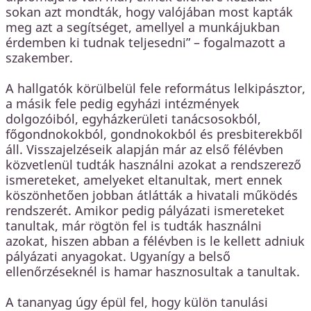
sokan azt mondták, hogy valójában most kapták
meg azt a segítséget, amellyel a munkájukban
érdemben ki tudnak teljesedni” – fogalmazott a
szakember.
A hallgatók körülbelül fele református lelkipásztor,
a másik fele pedig egyházi intézmények
dolgozóiból, egyházkerületi tanácsosokból,
főgondnokokból, gondnokokból és presbiterekből
áll. Visszajelzéseik alapján már az első félévben
közvetlenül tudták használni azokat a rendszerező
ismereteket, amelyeket eltanultak, mert ennek
köszönhetően jobban átlátták a hivatali működés
rendszerét. Amikor pedig pályázati ismereteket
tanultak, már rögtön fel is tudták használni
azokat, hiszen abban a félévben is le kellett adniuk
pályázati anyagokat. Ugyanígy a belső
ellenőrzéseknél is hamar hasznosultak a tanultak.
A tananyag úgy épül fel, hogy külön tanulási