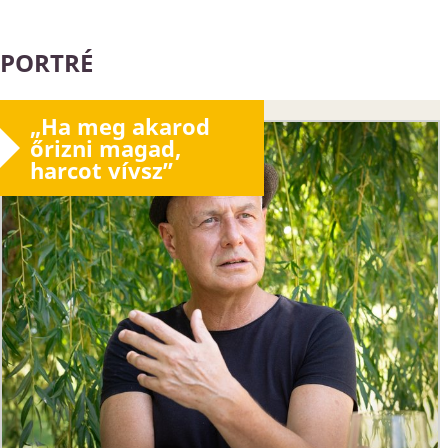
PORTRÉ
„Ha meg akarod
őrizni magad,
harcot vívsz”