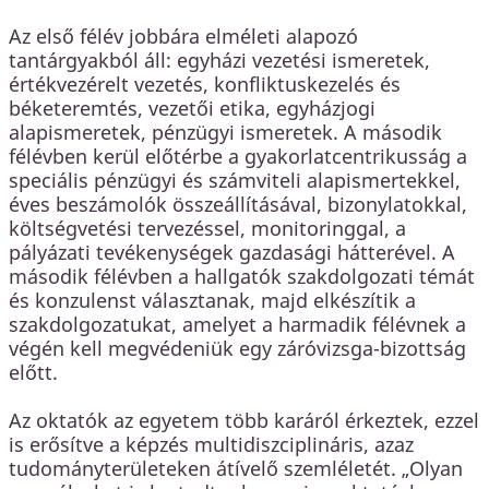
Az első félév jobbára elméleti alapozó
tantárgyakból áll: egyházi vezetési ismeretek,
értékvezérelt vezetés, konfliktuskezelés és
béketeremtés, vezetői etika, egyházjogi
alapismeretek, pénzügyi ismeretek. A második
félévben kerül előtérbe a gyakorlatcentrikusság a
speciális pénzügyi és számviteli alapismertekkel,
éves beszámolók összeállításával, bizonylatokkal,
költségvetési tervezéssel, monitoringgal, a
pályázati tevékenységek gazdasági hátterével. A
második félévben a hallgatók szakdolgozati témát
és konzulenst választanak, majd elkészítik a
szakdolgozatukat, amelyet a harmadik félévnek a
végén kell megvédeniük egy záróvizsga-bizottság
előtt.
Az oktatók az egyetem több karáról érkeztek, ezzel
is erősítve a képzés multidiszciplináris, azaz
tudományterületeken átívelő szemléletét. „Olyan