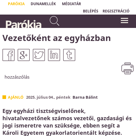
PARÓKIA
DUNAMELLÉK
MÉDIATÁR
BELÉPÉS
REGISZTRÁCIÓ
Te pedig amikor imádkozol,
Parókia
menj be a belső szobádba, és
„
Csak a tehetetlen ember tud
ajtódat bezárva imádkozzál
valóságosan imádkozni."
Ole Hallesby
Atyádhoz, aki rejtve van.
Vezetőként az egyházban
Máté 6,6a
hozzászólás
AJÁNLÓ
2025. július 04., péntek
Barna Bálint
Egy egyházi tisztségviselőnek,
hivatalvezetőnek számos vezetői, gazdasági és
jogi ismeretre van szüksége, ebben segít a
Károli Egyetem gyakorlatorientált képzése.