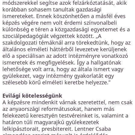
módszerekkel segítse azok felzárkóztatását, akik
korábban sohasem tanultak gazdasági
ismereteket. Ennek köszönhetően a másfél éves
képzés végére nem volt érdemi színvonalbeli
különbség e téren a közgazdasági egyetemet és a
szociálpedagógiát végzettek között. „A
szakdolgozati témáknál arra törekedtünk, hogy az
általános elméleti háttérből levezetve kerüljenek
elő a speciálisan az adott intézményre vonatkozó
ismeretek és megfigyelések. Így a hallgatónak
lehetősége volt arra, hogy az általa ismert vagy
gyülekezet, vagy intézmény gyakorlatát egy
szélesebb körű elméleti keretbe helyezze.”
Evilági kötelességünk
A képzésre mindenkit várnak szeretettel, nem csak
az anyaországi reformátusokat, hanem más
felekezetű keresztyén testvéreinket is, valamint a
határon túli magyarajkú gyülekezetek
lelkipásztorait, presbitereit. Lentner Csaba