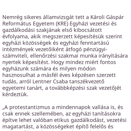
Nemrég sikeres államvizsgát tett a Károli Gáspár
Református Egyetem (KRE) Egyházi vezetési és
gazdálkodási szakjának első kibocsátott
évfolyama, akik megszerzett képesítésük szerint
egyházi közösségek és egyházi fenntartású
intézmények vezetőiként átfogó pénzügyi-
számviteli, ellenőrzési szakmai munka irányítására
nyertek képesítést. Hogy mindez miért fontos
egyházunk számára és milyen módon
hasznosulhat a másfél éves képzésen szerzett
tudás, arról Lentner Csaba tanszékvezető
egyetemi tanárt, a továbbképzési szak vezetőjét
kérdeztük.
„A protestantizmus a mindennapok vallása is, és
csak ennek szellemében, az egyházi tanításokra
építve lehet valóban etikus gazdálkodást, vezetési
magatartást, a közösségeket építő felelős és