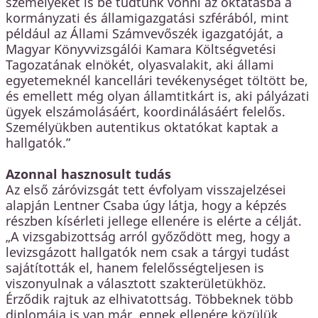
személyeket is be tudtunk vonni az oktatásba a
kormányzati és államigazgatási szférából, mint
például az Állami Számvevőszék igazgatóját, a
Magyar Könyvvizsgálói Kamara Költségvetési
Tagozatának elnökét, olyasvalakit, aki állami
egyetemeknél kancellári tevékenységet töltött be,
és emellett még olyan államtitkárt is, aki pályázati
ügyek elszámolásáért, koordinálásáért felelős.
Személyükben autentikus oktatókat kaptak a
hallgatók.”
Azonnal hasznosult tudás
Az első záróvizsgát tett évfolyam visszajelzései
alapján Lentner Csaba úgy látja, hogy a képzés
részben kísérleti jellege ellenére is elérte a célját.
„A vizsgabizottság arról győződött meg, hogy a
levizsgázott hallgatók nem csak a tárgyi tudást
sajátították el, hanem felelősségteljesen is
viszonyulnak a választott szakterületükhöz.
Érződik rajtuk az elhivatottság. Többeknek több
diplomája is van már, ennek ellenére közülük