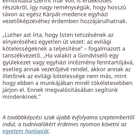
elmondása szerint már volt is érdeklődés
részükről, így nagy reménységük, hogy hosszú
távon az egész Kárpát-medence egyházi
vezetőképzéséhez érdemben hozzájárulhatnak.
„Luther azt írta, hogy Isten tetszésének az
elnyeréséhez egyetlen út vezet: az evilági
kötelességeknek a teljesítése” – fogalmazott a
tanszékvezető. „Ha valakit a Gondviselő egy
gyülekezet vagy egyházi intézmény fenntartójává,
esetleg annak vezetőjévé rendel, akkor annak az
illetőnek az evilági kötelessége nem más, mint
hogy ebben a munkájában minél tökéletesebben
járjon el. Ennek megvalósításában segítünk
mindenkinek.”
A továbbképzési szak újabb évfolyama szeptembertől
indul, a tudnivalókért érdemes nyomon követni az
egyetem honlapját
.