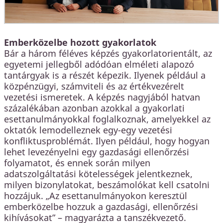
Emberközelbe hozott gyakorlatok
Bár a három féléves képzés gyakorlatorientált, az
egyetemi jellegből adódóan elméleti alapozó
tantárgyak is a részét képezik. Ilyenek például a
közpénzügyi, számviteli és az értékvezérelt
vezetési ismeretek. A képzés nagyjából hatvan
százalékában azonban azokkal a gyakorlati
esettanulmányokkal foglalkoznak, amelyekkel az
oktatók lemodelleznek egy-egy vezetési
konfliktusproblémát. Ilyen például, hogy hogyan
lehet levezényelni egy gazdasági ellenőrzési
folyamatot, és ennek során milyen
adatszolgáltatási kötelességek jelentkeznek,
milyen bizonylatokat, beszámolókat kell csatolni
hozzájuk. „Az esettanulmányokon keresztül
emberközelbe hozzuk a gazdasági, ellenőrzési
kihívásokat” – magyarázta a tanszékvezető.