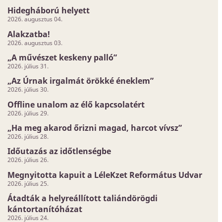
Hidegháború helyett
2026. augusztus 04.
Alakzatba!
2026. augusztus 03.
„A művészet keskeny palló”
2026. július 31.
„Az Úrnak irgalmát örökké éneklem”
2026. július 30.
Offline unalom az élő kapcsolatért
2026. július 29.
„Ha meg akarod őrizni magad, harcot vívsz”
2026. július 28.
Időutazás az időtlenségbe
2026. július 26.
Megnyitotta kapuit a LéleKzet Református Udvar
2026. július 25.
Átadták a helyreállított taliándörögdi
kántortanítóházat
2026. július 24.