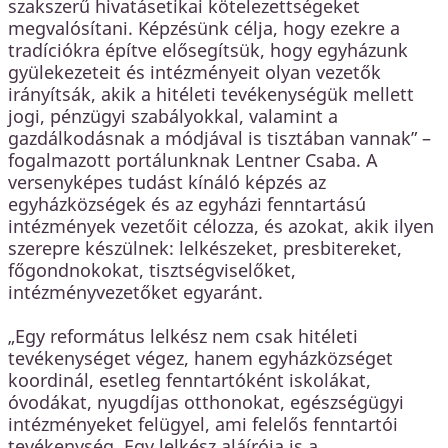
szakszerű hivatásetikai kötelezettségeket
megvalósítani. Képzésünk célja, hogy ezekre a
tradíciókra építve elősegítsük, hogy egyházunk
gyülekezeteit és intézményeit olyan vezetők
irányítsák, akik a hitéleti tevékenységük mellett
jogi, pénzügyi szabályokkal, valamint a
gazdálkodásnak a módjával is tisztában vannak” –
fogalmazott portálunknak Lentner Csaba. A
versenyképes tudást kínáló képzés az
egyházközségek és az egyházi fenntartású
intézmények vezetőit célozza, és azokat, akik ilyen
szerepre készülnek: lelkészeket, presbitereket,
főgondnokokat, tisztségviselőket,
intézményvezetőket egyaránt.
„Egy református lelkész nem csak hitéleti
tevékenységet végez, hanem egyházközséget
koordinál, esetleg fenntartóként iskolákat,
óvodákat, nyugdíjas otthonokat, egészségügyi
intézményeket felügyel, ami felelős fenntartói
tevékenység. Egy lelkész aláírója is a