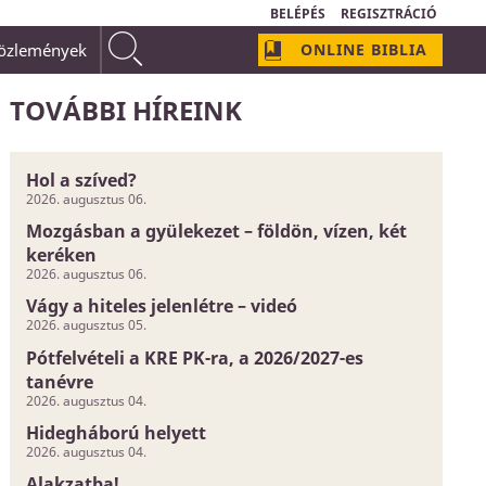
BELÉPÉS
REGISZTRÁCIÓ
közlemények
ONLINE BIBLIA
ban, az védekezik. Ha én tudom, hogy Krisztusban örök
minden bűnömet eltörölte, akkor most már
bűneim."
TOVÁBBI HÍREINK
Hol a szíved?
2026. augusztus 06.
Mozgásban a gyülekezet – földön, vízen, két
keréken
2026. augusztus 06.
Vágy a hiteles jelenlétre – videó
2026. augusztus 05.
Pótfelvételi a KRE PK-ra, a 2026/2027-es
tanévre
2026. augusztus 04.
Hidegháború helyett
2026. augusztus 04.
Alakzatba!