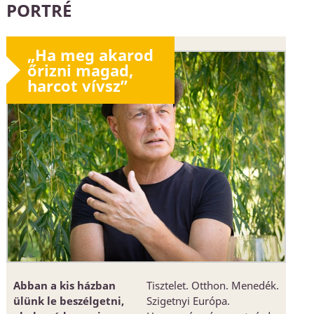
PORTRÉ
„Ha meg akarod
őrizni magad,
harcot vívsz”
Abban a kis házban
Tisztelet. Otthon. Menedék.
ülünk le beszélgetni,
Szigetnyi Európa.