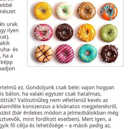
yebbé
rmészet
 és urak
gy ilyen
at).
akik
ruha- és
, ha a
iképp
badjon
értelmű ez. Gondoljunk csak bele: vajon hogyan
is bálon, ha valaki egyszer csak hatalmas,
zöttük? Valószínűleg nem véletlenül kevés az
 valamiféle konszenzus a kívánatos megjelenésről,
rtozást (bár érdekes módon a jelmezbálokban még
ztvevők, mint fordított esetben). Mert igen, a
yik fő célja és lehetősége – a másik pedig az,