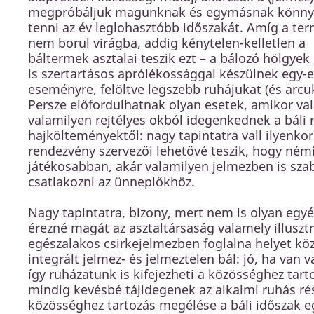
megpróbáljuk magunknak és egymásnak könn
tenni az év leglohasztóbb időszakát. Amíg a te
nem borul virágba, addig kénytelen-kelletlen a
báltermek asztalai teszik ezt – a bálozó hölgyek
is szertartásos aprólékossággal készülnek egy-e
eseményre, felöltve legszebb ruhájukat (és arcuk
Persze előfordulhatnak olyan esetek, amikor val
valamilyen rejtélyes okból idegenkednek a báli 
hajkölteményektől: nagy tapintatra vall ilyenkor
rendezvény szervezői lehetővé teszik, hogy ném
játékosabban, akár valamilyen jelmezben is sza
csatlakozni az ünneplőkhöz.
Nagy tapintatra, bizony, mert nem is olyan egy
érezné magát az asztaltársaság valamely illusztr
egészalakos csirkejelmezben foglalna helyet kö
integrált jelmez- és jelmeztelen bál: jó, ha van
így ruházatunk is kifejezheti a közösséghez ta
mindig kevésbé tájidegenek az alkalmi ruhás rés
közösséghez tartozás megélése a báli időszak eg