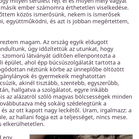
hogy milyen sérülést rejt el és milyen mély vágyat
 másik ember számomra érthetetlen viselkedése.
előttem közös ismerősünk, nekem is ismerősek
ni, együttműködni, és azt is jobban megértettem,
éreztem magam. Az ország egyik eldugott
dultunk, úgy időzítettük az utunkat, hogy
ék szomorú látványát üdítően ellenpontozta a
i épület, ahol épp búcsúszolgálatát tartotta a
lfogódottan néztünk körbe az ünneplőbe öltözött
cigánylányok és gyermekeik meghatottan
csúzik, akinél tisztább, szentebb, egyszerűbb,
án, hallgatva a szolgálatot, egyre inkább
nis az alázatról szóló magvas bölcsességek minden
 továbbutazva még sokáig szédelegtünk a
 és az ott kapott nagy leckétől. Uram, irgalmazz: a
üle, az hallani fogja ezt a teljességet, nincs mese.
 elkerülhetetlen.
d egy