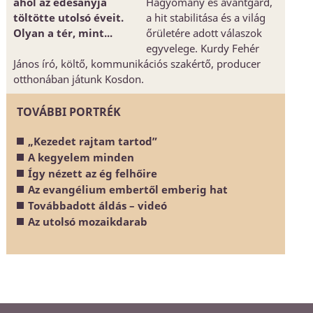
ahol az édesanyja
Hagyomány és avantgárd,
töltötte utolsó éveit.
a hit stabilitása és a világ
Olyan a tér, mint...
őrületére adott válaszok
egyvelege. Kurdy Fehér
János író, költő, kommunikációs szakértő, producer
otthonában játunk Kosdon.
TOVÁBBI PORTRÉK
„Kezedet rajtam tartod”
A kegyelem minden
Így nézett az ég felhőire
Az evangélium embertől emberig hat
Továbbadott áldás – videó
Az utolsó mozaikdarab