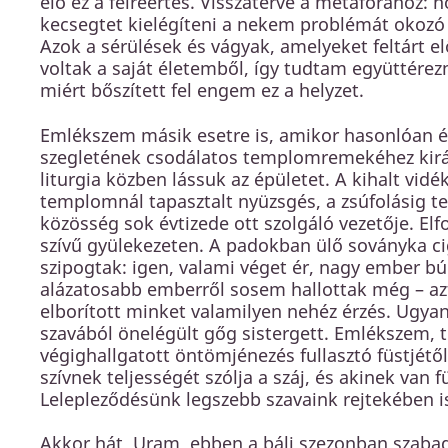
elő ez a félreértés. Visszatérve a metaforához: 
kecsegtet kielégíteni a nekem problémát okozó
Azok a sérülések és vágyak, amelyeket feltárt 
voltak a saját életemből, így tudtam együttérez
miért bőszített fel engem ez a helyzet.
Emlékszem másik esetre is, amikor hasonlóan 
szegletének csodálatos templomremekéhez kirán
liturgia közben lássuk az épületet. A kihalt vid
templomnál tapasztalt nyüzsgés, a zsúfolásig tel
közösség sok évtizede ott szolgáló vezetője. E
szívű gyülekezeten. A padokban ülő soványka 
szipogtak: igen, valami véget ér, nagy ember bú
alázatosabb emberről sosem hallottak még – azt
elborított minket valamilyen nehéz érzés. Ugya
szavából önelégült gőg sistergett. Emlékszem,
végighallgatott öntömjénezés fullasztó füstjétől
szívnek teljességét szólja a száj, és akinek van f
Lelepleződésünk legszebb szavaink rejtekében is
Akkor hát, Uram, ebben a báli szezonban szaba