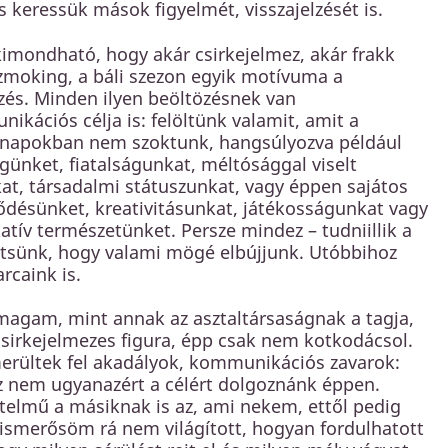
 keressük mások figyelmét, visszajelzését is.
kimondható, hogy akár csirkejelmez, akár frakk
zmoking, a báli szezon egyik motívuma a
zés. Minden ilyen beöltözésnek van
ikációs célja is: felöltünk valamit, amit a
napokban nem szoktunk, hangsúlyozva például
günket, fiatalságunkat, méltósággal viselt
at, társadalmi státuszunkat, vagy éppen sajátos
ődésünket, kreativitásunkat, játékosságunkat vagy
atív természetünket. Persze mindez – tudniillik a
rejtsünk, hogy valami mögé elbújjunk. Utóbbihoz
rcaink is.
agam, mint annak az asztaltársaságnak a tagja,
sirkejelmezes figura, épp csak nem kotkodácsol.
rültek fel akadályok, kommunikációs zavarok:
 nem ugyanazért a célért dolgoznánk éppen.
telmű a másiknak is az, ami nekem, ettől pedig
 ismerősöm rá nem világított, hogyan fordulhatott