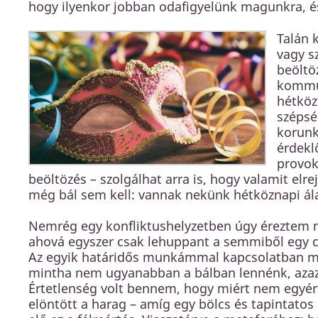
hogy ilyenkor jobban odafigyelünk magunkra, és
Talán 
vagy s
beöltö
kommun
hétköz
szépsé
korunk
érdekl
provok
beöltözés – szolgálhat arra is, hogy valamit el
még bál sem kell: vannak nekünk hétköznapi ála
Nemrég egy konfliktushelyzetben úgy éreztem m
ahová egyszer csak lehuppant a semmiből egy c
Az egyik határidős munkámmal kapcsolatban me
mintha nem ugyanabban a bálban lennénk, azaz
Értetlenség volt bennem, hogy miért nem egyér
elöntött a harag – amíg egy bölcs és tapintatos