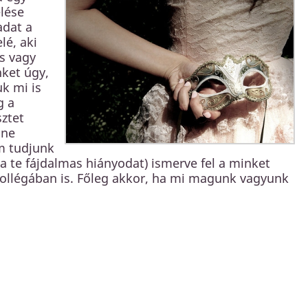
élése
adat a
lé, aki
s vagy
nket úgy,
k mi is
g a
sztet
 ne
m tudjunk
a te fájdalmas hiányodat) ismerve fel a minket
kollégában is. Főleg akkor, ha mi magunk vagyunk