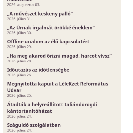
2026. augusztus 03.
„A művészet keskeny palló”
2026. július 31.
„Az Úrnak irgalmát örökké éneklem”
2026. július 30.
Offline unalom az élő kapcsolatért
2026. július 29.
„Ha meg akarod őrizni magad, harcot vívsz”
2026. július 28.
Időutazás az időtlenségbe
2026. július 26.
Megnyitotta kapuit a LéleKzet Református
Udvar
2026. július 25.
Átadták a helyreállított taliándörögdi
kántortanítóházat
2026. július 24.
Száguldó szolgálatban
2026. július 24.