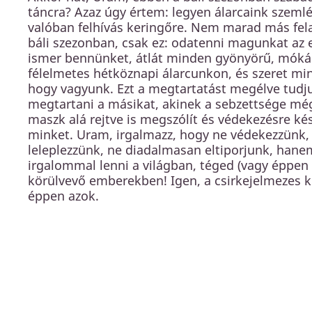
táncra? Azaz úgy értem: legyen álarcaink szeml
valóban felhívás keringőre. Nem marad más fel
báli szezonban, csak ez: odatenni magunkat az e
ismer bennünket, átlát minden gyönyörű, móká
félelmetes hétköznapi álarcunkon, és szeret mi
hogy vagyunk. Ezt a megtartatást megélve tudju
megtartani a másikat, akinek a sebzettsége mé
maszk alá rejtve is megszólít és védekezésre ké
minket. Uram, irgalmazz, hogy ne védekezzünk,
leleplezzünk, ne diadalmasan eltiporjunk, hane
irgalommal lenni a világban, téged (vagy éppen 
körülvevő emberekben! Igen, a csirkejelmezes 
éppen azok.