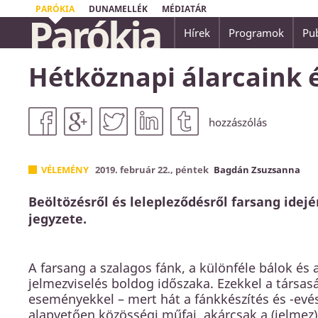
PARÓKIA
DUNAMELLÉK
MÉDIATÁR
Parókia
Hírek
Programok
Pub
Mert irgalmas leszek gonoszságaikkal szemb
Hétköznapi álarcaink é
emlékezem meg többé.
Zsidók 8,12
hozzászólás
VÉLEMÉNY
2019. február 22., péntek
Bagdán Zsuzsanna
Beöltözésről és lelepleződésről farsang id
jegyzete.
A farsang a szalagos fánk, a különféle bálok és 
jelmezviselés boldog időszaka. Ezekkel a társas
eseményekkel – mert hát a fánkkészítés és -evés
alapvetően közösségi műfaj, akárcsak a (jelmez)