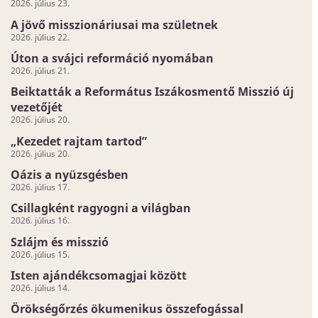
2026. július 23.
A jövő misszionáriusai ma születnek
2026. július 22.
Úton a svájci reformáció nyomában
2026. július 21.
Beiktatták a Református Iszákosmentő Misszió új
vezetőjét
2026. július 20.
„Kezedet rajtam tartod”
2026. július 20.
Oázis a nyüzsgésben
2026. július 17.
Csillagként ragyogni a világban
2026. július 16.
Szlájm és misszió
2026. július 15.
Isten ajándékcsomagjai között
2026. július 14.
Örökségőrzés ökumenikus összefogással