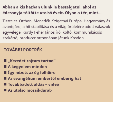
Abban a kis házban ülünk le beszélgetni, ahol az
édesanyja töltötte utolsó éveit. Olyan a tér, mint...
Tisztelet. Otthon. Menedék. Szigetnyi Európa. Hagyomány és
avantgárd, a hit stabilitása és a világ őrületére adott válaszok
egyvelege. Kurdy Fehér János író, költő, kommunikációs
szakértő, producer otthonában játunk Kosdon.
TOVÁBBI PORTRÉK
„Kezedet rajtam tartod”
A kegyelem minden
Így nézett az ég felhőire
Az evangélium embertől emberig hat
Továbbadott áldás – videó
Az utolsó mozaikdarab