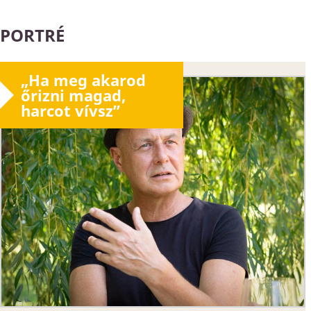
PORTRÉ
„Ha meg akarod
őrizni magad,
harcot vívsz”