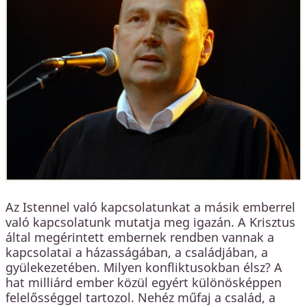
Az Istennel való kapcsolatunkat a másik emberrel
való kapcsolatunk mutatja meg igazán. A Krisztus
által megérintett embernek rendben vannak a
kapcsolatai a házasságában, a családjában, a
gyülekezetében. Milyen konfliktusokban élsz? A
hat milliárd ember közül egyért különösképpen
felelősséggel tartozol. Nehéz műfaj a család, a