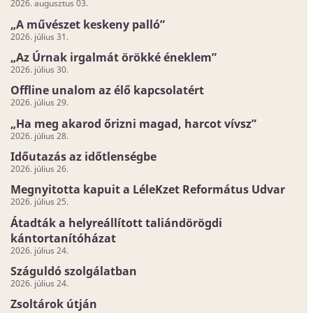
2026. augusztus 03.
„A művészet keskeny palló”
2026. július 31.
„Az Úrnak irgalmát örökké éneklem”
2026. július 30.
Offline unalom az élő kapcsolatért
2026. július 29.
„Ha meg akarod őrizni magad, harcot vívsz”
2026. július 28.
Időutazás az időtlenségbe
2026. július 26.
Megnyitotta kapuit a LéleKzet Református Udvar
2026. július 25.
Átadták a helyreállított taliándörögdi
kántortanítóházat
2026. július 24.
Száguldó szolgálatban
2026. július 24.
Zsoltárok útján