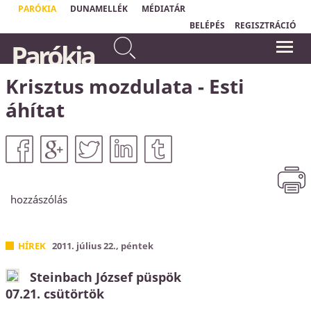
PARÓKIA
DUNAMELLÉK
MÉDIATÁR
BELÉPÉS
REGISZTRÁCIÓ
Mert egyenesek az Úr útjai: az
Parókia
igazak járnak rajtuk, a
"Ha jó kézből vesszük a hírt, hogy
vétkesek elbuknak rajtuk.
Atyánk
akarata nélkül egy hajszálunk
sem eshetik le fejünkről, akkor bátran
Hóseás 14,10
bízhatunk Benne, még ha nem is értjük
Krisztus mozdulata - Esti
Őt és útjai rejtve maradnak is előttünk."
Matthias Claudius
áhítat
hozzászólás
HÍREK
2011. július 22., péntek
Steinbach József püspök
07.21. csütörtök