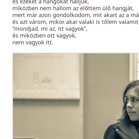
és ezeket a hangokat halljuk,
miközben nem hallom az előttem ülő hangját,
mert már azon gondolkodom, mit akart az a má
és azt várom, mikor akar valaki is tőlem valam
“mondjad, mi az, itt vagyok”,
és miközben ott vagyok,
nem vagyok itt.