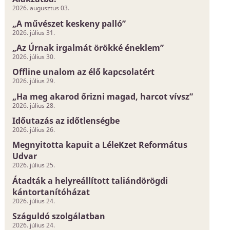
2026. augusztus 03.
„A művészet keskeny palló”
2026. július 31.
„Az Úrnak irgalmát örökké éneklem”
2026. július 30.
Offline unalom az élő kapcsolatért
2026. július 29.
„Ha meg akarod őrizni magad, harcot vívsz”
2026. július 28.
Időutazás az időtlenségbe
2026. július 26.
Megnyitotta kapuit a LéleKzet Református
Udvar
2026. július 25.
Átadták a helyreállított taliándörögdi
kántortanítóházat
2026. július 24.
Száguldó szolgálatban
2026. július 24.