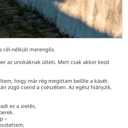
 a cél-nélküli merengős.
ber az unokáknak ülteti. Mert csak akkor kezd
ltem, hogy már rég megittam belőle a kávét.
án zúgó csend a csészében. Az egész hiányzik,
dt ez a sietés,
berek.
p –
vesztettem,