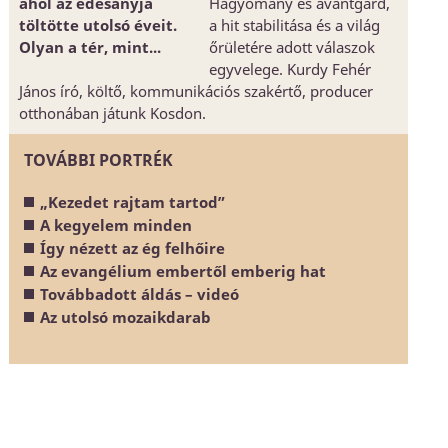
ahol az édesanyja
Hagyomány és avantgárd,
töltötte utolsó éveit.
a hit stabilitása és a világ
Olyan a tér, mint...
őrületére adott válaszok
egyvelege. Kurdy Fehér
János író, költő, kommunikációs szakértő, producer
otthonában játunk Kosdon.
TOVÁBBI PORTRÉK
„Kezedet rajtam tartod”
A kegyelem minden
Így nézett az ég felhőire
Az evangélium embertől emberig hat
Továbbadott áldás – videó
Az utolsó mozaikdarab