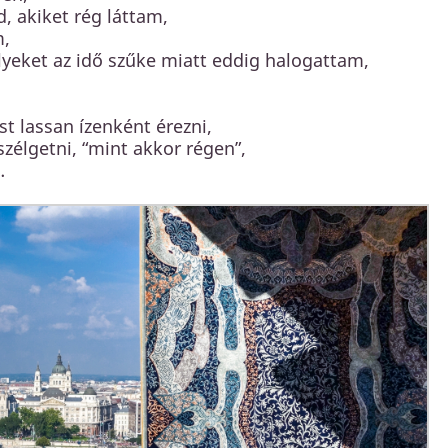
, akiket rég láttam,
m,
yeket az idő szűke miatt eddig halogattam,
t lassan ízenként érezni,
szélgetni, “mint akkor régen”,
z…