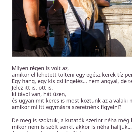
Milyen régen is volt az,
amikor el lehetett tölteni egy egész kerek tíz 
Egy hang, egy kis csilingelés… nem angyal, de t
Jelez itt is, ott is,
ki távol van, hát üzen,
és ugyan mit keres is most köztünk az a valaki
amikor mi itt egymásra szeretnénk figyelni?
De meg is szoktuk, a kutatók szerint néha még ha
mikor nem is szólt senki, akkor is néha halljuk