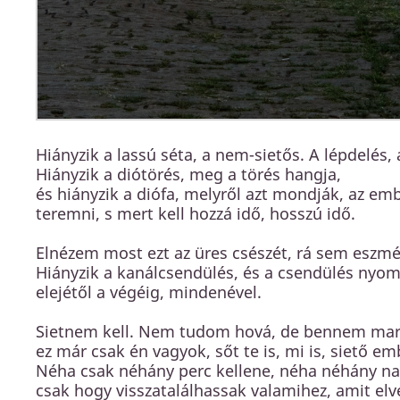
Hiányzik a lassú séta, a nem-sietős. A lépdelés,
Hiányzik a diótörés, meg a törés hangja,
és hiányzik a diófa, melyről azt mondják, az em
teremni, s mert kell hozzá idő, hosszú idő.
Elnézem most ezt az üres csészét, rá sem eszmé
Hiányzik a kanálcsendülés, és a csendülés nyom
elejétől a végéig, mindenével.
Sietnem kell. Nem tudom hová, de bennem mara
ez már csak én vagyok, sőt te is, mi is, siető em
Néha csak néhány perc kellene, néha néhány na
csak hogy visszatalálhassak valamihez, amit el