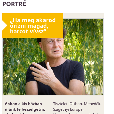
PORTRÉ
„Ha meg akarod
őrizni magad,
harcot vívsz”
Abban a kis házban
Tisztelet. Otthon. Menedék.
ülünk le beszélgetni,
Szigetnyi Európa.