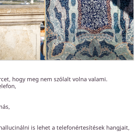
percet, hogy meg nem szólalt volna valami.
elefon,
 más,
llucinálni is lehet a telefonértesítések hangjait,
…