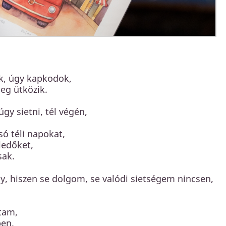
ek, úgy kapkodok,
eg ütközik.
y sietni, tél végén,
só téli napokat,
eledőket,
sak.
y, hiszen se dolgom, se valódi sietségem nincsen,
dtam,
ben,