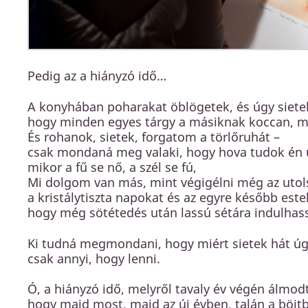
Pedig az a hiányzó idő…
A konyhában poharakat öblögetek, és úgy siet
hogy minden egyes tárgy a másiknak koccan, m
És rohanok, sietek, forgatom a törlőruhát –
csak mondaná meg valaki, hogy hova tudok én úg
mikor a fű se nő, a szél se fú,
Mi dolgom van más, mint végigélni még az utol
a kristálytiszta napokat és az egyre később est
hogy még sötétedés után lassú sétára indulhas
Ki tudná megmondani, hogy miért sietek hát úg
csak annyi, hogy lenni.
Ó, a hiányzó idő, melyről tavaly év végén álmo
hogy majd most, majd az új évben, talán a böjt