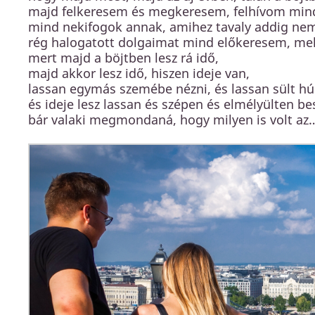
majd felkeresem és megkeresem, felhívom mind
mind nekifogok annak, amihez tavaly addig ne
rég halogatott dolgaimat mind előkeresem, mel
mert majd a böjtben lesz rá idő,
majd akkor lesz idő, hiszen ideje van,
lassan egymás szemébe nézni, és lassan sült hús
és ideje lesz lassan és szépen és elmélyülten be
bár valaki megmondaná, hogy milyen is volt a