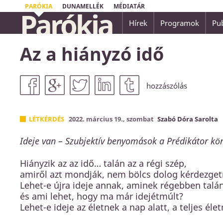
PARÓKIA
DUNAMELLÉK
MÉDIATÁR
Parókia
Hírek
Programok
Pub
Mert irgalmas leszek gonoszságaikkal szemb
Az a hiányzó idő
emlékezem meg többé.
Zsidók 8,12
hozzászólás
LÉTKÉRDÉS
2022. március 19., szombat
Szabó Dóra Sarolta
Ideje van – Szubjektív benyomások a Prédikátor k
Hiányzik az az idő… talán az a régi szép,
amiről azt mondják, nem bölcs dolog kérdezgetni
Lehet-e újra ideje annak, aminek régebben talán
és ami lehet, hogy ma már idejétmúlt?
Lehet-e ideje az életnek a nap alatt, a teljes éle