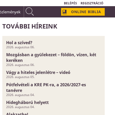
BELÉPÉS
REGISZTRÁCIÓ
közlemények
ONLINE BIBLIA
ban, az védekezik. Ha én tudom, hogy Krisztusban örök
minden bűnömet eltörölte, akkor most már
bűneim."
TOVÁBBI HÍREINK
Hol a szíved?
2026. augusztus 06.
Mozgásban a gyülekezet – földön, vízen, két
keréken
2026. augusztus 06.
Vágy a hiteles jelenlétre – videó
2026. augusztus 05.
Pótfelvételi a KRE PK-ra, a 2026/2027-es
tanévre
2026. augusztus 04.
Hidegháború helyett
2026. augusztus 04.
Alakzatba!