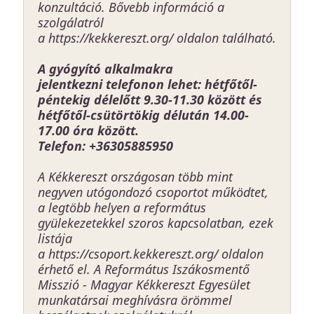
konzultáció. Bővebb információ a
szolgálatról
a
https://kekkereszt.org/
oldalon található.
A gyógyító alkalmakra
jelentkezni telefonon lehet:
hétfőtől-
péntekig délelőtt 9.30-11.30 között és
hétfőtől-csütörtökig délután 14.00-
17.00 óra között.
Telefon: +36305885950
A Kékkereszt országosan több mint
negyven utógondozó csoportot működtet,
a legtöbb helyen a református
gyülekezetekkel szoros kapcsolatban, ezek
listája
a
https://csoport.kekkereszt.org/
oldalon
érhető el. A Református Iszákosmentő
Misszió - Magyar Kékkereszt Egyesület
munkatársai meghívásra örömmel