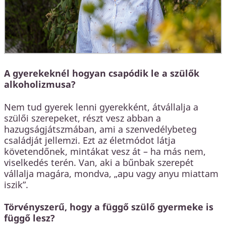
A gyerekeknél hogyan csapódik le a szülők
alkoholizmusa?
Nem tud gyerek lenni gyerekként, átvállalja a
szülői szerepeket, részt vesz abban a
hazugságjátszmában, ami a szenvedélybeteg
családját jellemzi. Ezt az életmódot látja
követendőnek, mintákat vesz át – ha más nem,
viselkedés terén. Van, aki a bűnbak szerepét
vállalja magára, mondva, „apu vagy anyu miattam
iszik”.
Törvényszerű, hogy a függő szülő gyermeke is
függő lesz?