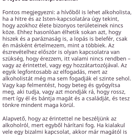
Fontos megjegyezni: a hívőből is lehet alkoholista,
ha a hitre és az Isten-kapcsolatára úgy tekint,
hogy azokhoz élete bizonyos területeinek nincs
köze. Ehhez hasonlóan élhetik sokan azt, hogy
hiszek és a paráznaság is, a lopás is belefér, csak
én másként értelmezem, mint a többiek. Az
észrevételhez először is olyan kapcsolatra van
szükség, hogy érezzem, itt valami nincs rendben –
vagy az érintettel, vagy egy hozzátartozójával. Az
egyik legfontosabb az elfogadás, mert az
alkoholistát még ma sem fogadják el szinte sehol.
Vagy kap felmentést, hogy beteg és gyógyítsa
meg, aki tudja, vagy azt mondják rá, hogy rossz,
mert így él és bántja magát és a családját, és tesz
tönkre mindent maga körül.
Alapvető, hogy az érintettel ne beszéljünk az
alkoholról, mert egyből hárítani fog. Ha kialakul
vele egy bizalmi kapcsolat, akkor már magától is