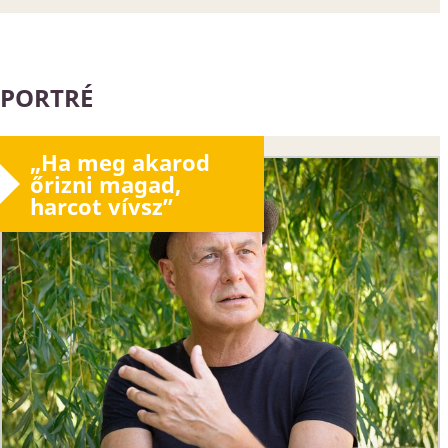
PORTRÉ
„Ha meg akarod
őrizni magad,
harcot vívsz”