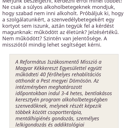
Merjünk beszélgetni, kérdezni erről minél többet!
Ne csak a súlyos alkoholbetegeknek mondjuk,
hogy szabad nem inni alkoholt. Próbáljuk ki, hogy
a szolgálatunkért, a szenvedélybetegekért egy
kortyot sem iszunk, aztán tegyük fel a kérdést
magunknak: működött az életünk? Jelzésértékű.
Nem működött? Szintén van jelentősége. A
missziótól mindig lehet segítséget kérni.
A Református Iszákosmentő Misszió a
Magyar Kékkereszt Egyesülettel együtt
működteti 40 férőhelyes rehablitációs
otthonát a Pest megyei Dömösön. Az
intézményben meghatározott
időpontokban indul 3-4 hetes, bentlakásos
keresztyén program alkoholbetegségben
szenvedőknek, melynek részét képezik
többek között c
soportterápia,
mentálhigiénés gondozás, személyes
lelkigondozás és addiktológiai