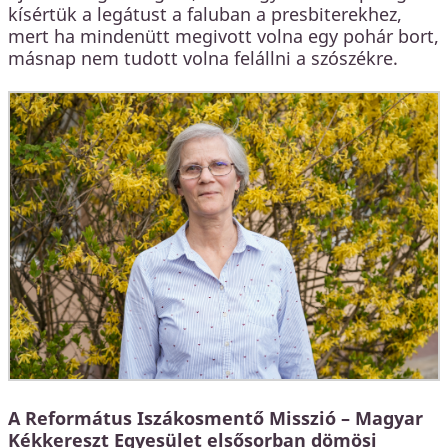
kísértük a legátust a faluban a presbiterekhez,
mert ha mindenütt megivott volna egy pohár bort,
másnap nem tudott volna felállni a szószékre.
A Református Iszákosmentő Misszió – Magyar
Kékkereszt Egyesület elsősorban dömösi