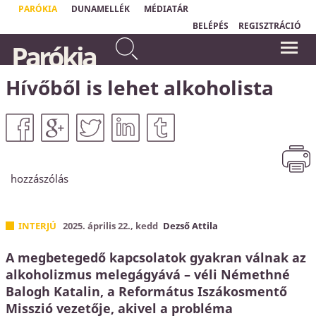
PARÓKIA
DUNAMELLÉK
MÉDIATÁR
BELÉPÉS
REGISZTRÁCIÓ
...nincsen üdvösség senki
Parókia
másban, mert nem is adatott az
"Isten szeretete nem valami homályos
embereknek az ég alatt
és bizonytalan dolog;
Isten szeretetének
neve van: Jézus Krisztus."
másnév, amely által
Ferenc pápa
Hívőből is lehet alkoholista
üdvözülhetnénk.
Apostolok Cselekedetei
4,12
hozzászólás
INTERJÚ
2025. április 22., kedd
Dezső Attila
A megbetegedő kapcsolatok gyakran válnak az
alkoholizmus melegágyává – véli Némethné
Balogh Katalin, a Református Iszákosmentő
Misszió vezetője, akivel a probléma