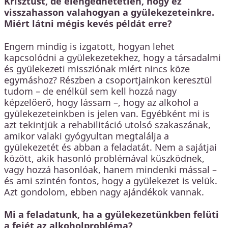
Krisztust, de elengedhetetlen, hogy ez
visszahasson valahogyan a gyülekezeteinkre.
Miért látni mégis kevés példát erre?
Engem mindig is izgatott, hogyan lehet
kapcsolódni a gyülekezetekhez, hogy a társadalmi
és gyülekezeti missziónak miért nincs köze
egymáshoz? Részben a csoportjainkon keresztül
tudom – de enélkül sem kell hozzá nagy
képzelőerő, hogy lássam –, hogy az alkohol a
gyülekezeteinkben is jelen van. Egyébként mi is
azt tekintjük a rehabilitáció utolsó szakaszának,
amikor valaki gyógyultan megtalálja a
gyülekezetét és abban a feladatát. Nem a sajátjai
között, akik hasonló problémával küszködnek,
vagy hozzá hasonlóak, hanem mindenki mással –
és ami szintén fontos, hogy a gyülekezet is velük.
Azt gondolom, ebben nagy ajándékok vannak.
Mi a feladatunk, ha a gyülekezetünkben felüti
a fejét az alkoholprobléma?