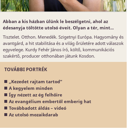
Abban a kis házban ülünk le beszélgetni, ahol az
édesanyja töltötte utolsó éveit. Olyan a tér, mint...
Tisztelet. Otthon. Menedék. Szigetnyi Európa. Hagyomány és
avantgárd, a hit stabilitása és a világ őrületére adott válaszok
egyvelege. Kurdy Fehér János író, költő, kommunikációs
szakértő, producer otthonában játunk Kosdon.
TOVÁBBI PORTRÉK
„Kezedet rajtam tartod”
A kegyelem minden
Így nézett az ég felhőire
Az evangélium embertől emberig hat
Továbbadott áldás – videó
Az utolsó mozaikdarab