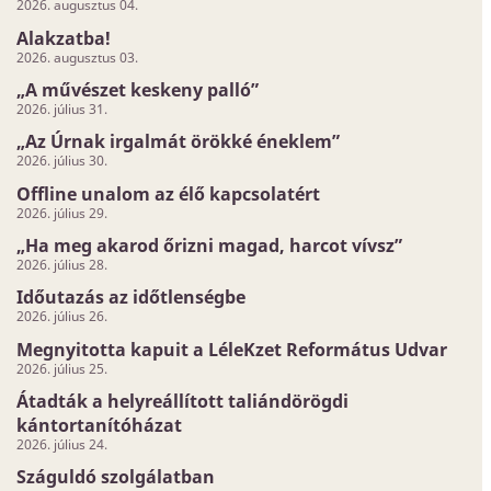
2026. augusztus 04.
Alakzatba!
2026. augusztus 03.
„A művészet keskeny palló”
2026. július 31.
„Az Úrnak irgalmát örökké éneklem”
2026. július 30.
Offline unalom az élő kapcsolatért
2026. július 29.
„Ha meg akarod őrizni magad, harcot vívsz”
2026. július 28.
Időutazás az időtlenségbe
2026. július 26.
Megnyitotta kapuit a LéleKzet Református Udvar
2026. július 25.
Átadták a helyreállított taliándörögdi
kántortanítóházat
2026. július 24.
Száguldó szolgálatban