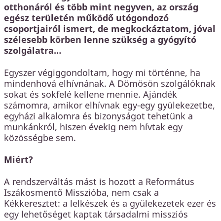
otthonáról és több mint negyven, az ország
egész területén működő utógondozó
csoportjairól ismert, de megkockáztatom, jóval
szélesebb körben lenne szükség a gyógyító
szolgálatra…
Egyszer végiggondoltam, hogy mi történne, ha
mindenhová elhívnának. A Dömösön szolgálóknak
sokat és sokfelé kellene mennie. Ajándék
számomra, amikor elhívnak egy-egy gyülekezetbe,
egyházi alkalomra és bizonyságot tehetünk a
munkánkról, hiszen évekig nem hívtak egy
közösségbe sem.
Miért?
A rendszerváltás mást is hozott a Református
Iszákosmentő Misszióba, nem csak a
Kékkeresztet: a lelkészek és a gyülekezetek ezer és
egy lehetőséget kaptak társadalmi missziós