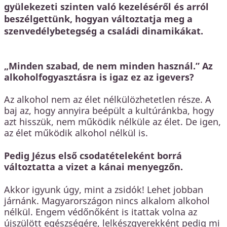
gyülekezeti szinten való kezeléséről és arról
beszélgettünk, hogyan változtatja meg a
szenvedélybetegség a családi dinamikákat.
„Minden szabad, de nem minden használ.” Az
alkoholfogyasztásra is igaz ez az igevers?
Az alkohol nem az élet nélkülözhetetlen része. A
baj az, hogy annyira beépült a kultúránkba, hogy
azt hisszük, nem működik nélküle az élet. De igen,
az élet működik alkohol nélkül is.
Pedig Jézus első csodatételeként borrá
változtatta a vizet a kánai menyegzőn.
Akkor igyunk úgy, mint a zsidók! Lehet jobban
járnánk. Magyarországon nincs alkalom alkohol
nélkül. Engem védőnőként is itattak volna az
újszülött egészségére, lelkészgyerekként pedig mi