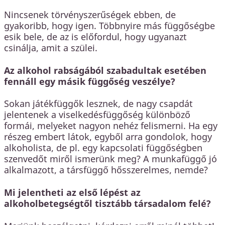
Nincsenek törvényszerűségek ebben, de
gyakoribb, hogy igen. Többnyire más függőségbe
esik bele, de az is előfordul, hogy ugyanazt
csinálja, amit a szülei.
Az alkohol rabságából szabadultak esetében
fennáll egy másik függőség veszélye?
Sokan játékfüggők lesznek, de nagy csapdát
jelentenek a viselkedésfüggőség különböző
formái, melyeket nagyon nehéz felismerni. Ha egy
részeg embert látok, egyből arra gondolok, hogy
alkoholista, de pl. egy kapcsolati függőségben
szenvedőt miről ismerünk meg? A munkafüggő jó
alkalmazott, a társfüggő hősszerelmes, nemde?
Mi jelentheti az első lépést az
alkoholbetegségtől tisztább társadalom felé?