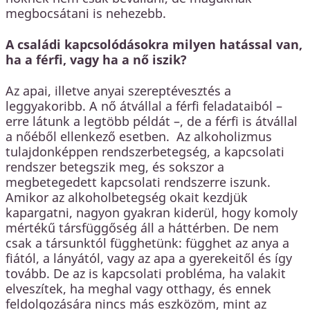
megbocsátani is nehezebb.
A családi kapcsolódásokra milyen hatással van,
ha a férfi, vagy ha a nő iszik?
Az apai, illetve anyai szereptévesztés a
leggyakoribb. A nő átvállal a férfi feladataiból –
erre látunk a legtöbb példát –, de a férfi is átvállal
a nőéből ellenkező esetben. Az alkoholizmus
tulajdonképpen rendszerbetegség, a kapcsolati
rendszer betegszik meg, és sokszor a
megbetegedett kapcsolati rendszerre iszunk.
Amikor az alkoholbetegség okait kezdjük
kapargatni, nagyon gyakran kiderül, hogy komoly
mértékű társfüggőség áll a háttérben. De nem
csak a társunktól függhetünk: függhet az anya a
fiától, a lányától, vagy az apa a gyerekeitől és így
tovább. De az is kapcsolati probléma, ha valakit
elveszítek, ha meghal vagy otthagy, és ennek
feldolgozására nincs más eszközöm, mint az