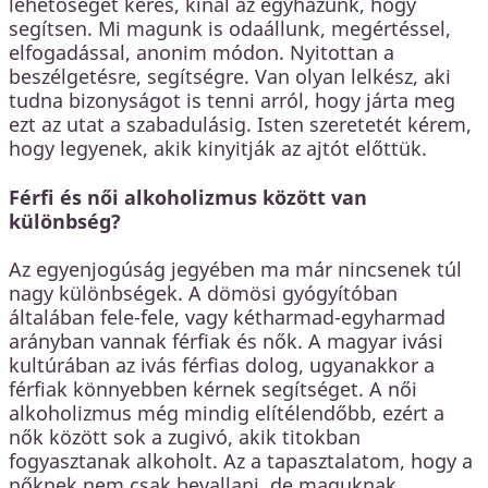
lehetőséget keres, kínál az egyházunk, hogy
segítsen. Mi magunk is odaállunk, megértéssel,
elfogadással, anonim módon. Nyitottan a
beszélgetésre, segítségre. Van olyan lelkész, aki
tudna bizonyságot is tenni arról, hogy járta meg
ezt az utat a szabadulásig. Isten szeretetét kérem,
hogy legyenek, akik kinyitják az ajtót előttük.
Férfi és női alkoholizmus között van
különbség?
Az egyenjogúság jegyében ma már nincsenek túl
nagy különbségek. A dömösi gyógyítóban
általában fele-fele, vagy kétharmad-egyharmad
arányban vannak férfiak és nők. A magyar ivási
kultúrában az ivás férfias dolog, ugyanakkor a
férfiak könnyebben kérnek segítséget. A női
alkoholizmus még mindig elítélendőbb, ezért a
nők között sok a zugivó, akik titokban
fogyasztanak alkoholt. Az a tapasztalatom, hogy a
nőknek nem csak bevallani, de maguknak