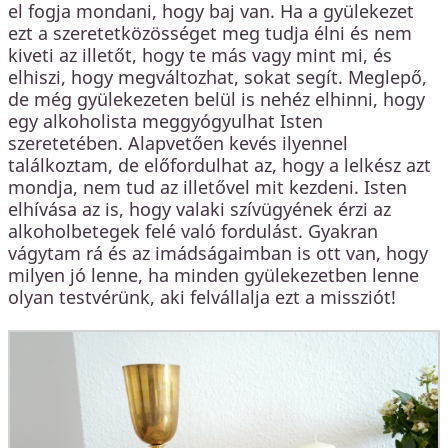
el fogja mondani, hogy baj van. Ha a gyülekezet
ezt a szeretetközösséget meg tudja élni és nem
kiveti az illetőt, hogy te más vagy mint mi, és
elhiszi, hogy megváltozhat, sokat segít. Meglepő,
de még gyülekezeten belül is nehéz elhinni, hogy
egy alkoholista meggyógyulhat Isten
szeretetében. Alapvetően kevés ilyennel
találkoztam, de előfordulhat az, hogy a lelkész azt
mondja, nem tud az illetővel mit kezdeni. Isten
elhívása az is, hogy valaki szívügyének érzi az
alkoholbetegek felé való fordulást. Gyakran
vágytam rá és az imádságaimban is ott van, hogy
milyen jó lenne, ha minden gyülekezetben lenne
olyan testvérünk, aki felvállalja ezt a missziót!