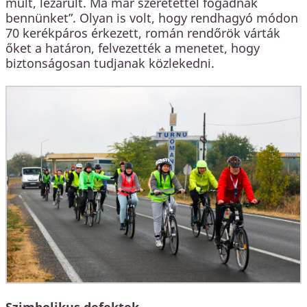
múlt, lezárult. Ma már szeretettel fogadnak
bennünket”. Olyan is volt, hogy rendhagyó módon
70 kerékpáros érkezett, román rendőrök várták
őket a határon, felvezették a menetet, hogy
biztonságosan tudjanak közlekedni.