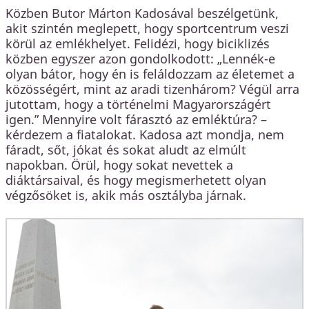
Közben Butor Márton Kadosával beszélgetünk,
akit szintén meglepett, hogy sportcentrum veszi
körül az emlékhelyet. Felidézi, hogy biciklizés
közben egyszer azon gondolkodott: „Lennék-e
olyan bátor, hogy én is feláldozzam az életemet a
közösségért, mint az aradi tizenhárom? Végül arra
jutottam, hogy a történelmi Magyarországért
igen.” Mennyire volt fárasztó az emléktúra? –
kérdezem a fiatalokat. Kadosa azt mondja, nem
fáradt, sőt, jókat és sokat aludt az elmúlt
napokban. Örül, hogy sokat nevettek a
diáktársaival, és hogy megismerhetett olyan
végzősöket is, akik más osztályba járnak.