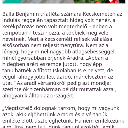
Balla Benjámin triatléta számára Kecskeméten az
indulás reggelén tapasztalt hideg volt nehéz, a
kerékpározás nem volt megterhelő – ebben a
tempóban – teszi hozzá, a többiek meg vele
nevetnek. Mert a kecskeméti refisek vállalása
elsősorban nem teljesítménytúra. Nem az a
lényeg, hogy minél nagyobb átlagsebességgel,
minél gyorsabban érjenek Aradra. „Abban a
hidegben azért eszembe jutott, hogy épp
tanulhatnék a fűtött iskolában is e helyett, de
végül, ahogy jobb lett az idő, már élveztem az
utat.” Az aradi vértanúkról pedig azt mondja:
szerinte ők tizenhárman példát mutattak azzal,
ahogyan kiálltak az országért.
„Megtisztelő dolognak tartom, hogy mi vagyunk
azok, akik eljöhettünk Aradra és a vértanúk
emléke előtt tiszteleghetünk. Ha nem emlékezünk
a múltra, nem is tudunk tanulni azokból, amik