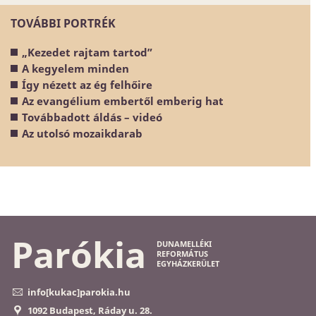
TOVÁBBI PORTRÉK
„Kezedet rajtam tartod”
A kegyelem minden
Így nézett az ég felhőire
Az evangélium embertől emberig hat
Továbbadott áldás – videó
Az utolsó mozaikdarab
Parókia
DUNAMELLÉKI
REFORMÁTUS
EGYHÁZKERÜLET
info[kukac]parokia.hu
1092 Budapest, Ráday u. 28.