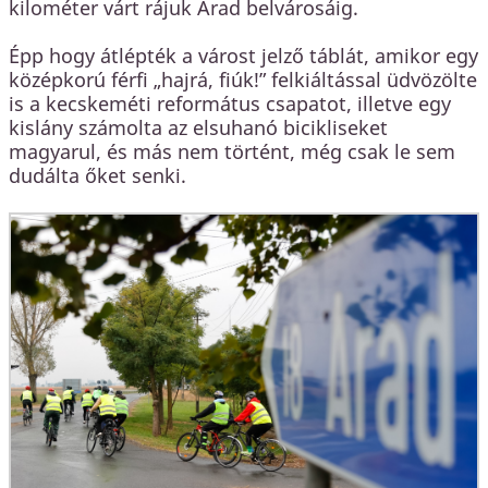
kilométer várt rájuk Arad belvárosáig.
Épp hogy átlépték a várost jelző táblát, amikor egy
középkorú férfi „hajrá, fiúk!” felkiáltással üdvözölte
is a kecskeméti református csapatot, illetve egy
kislány számolta az elsuhanó bicikliseket
magyarul, és más nem történt, még csak le sem
dudálta őket senki.