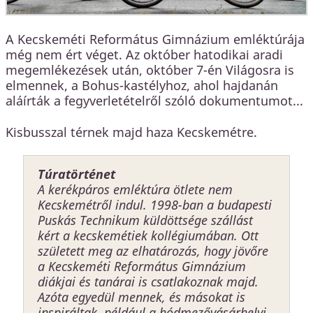
A Kecskeméti Református Gimnázium emléktúrája
még nem ért véget. Az október hatodikai aradi
megemlékezések után, október 7-én Világosra is
elmennek, a Bohus-kastélyhoz, ahol hajdanán
aláírták a fegyverletételről szóló dokumentumot...
Kisbusszal térnek majd haza Kecskemétre.
Túratörténet
A kerékpáros emléktúra ötlete nem
Kecskemétről indul. 1998-ban a budapesti
Puskás Technikum küldöttsége szállást
kért a kecskemétiek kollégiumában. Ott
született meg az elhatározás, hogy jövőre
a Kecskeméti Református Gimnázium
diákjai és tanárai is csatlakoznak majd.
Azóta egyedül mennek, és másokat is
inspiráltak, például a hódmezővásárhelyi