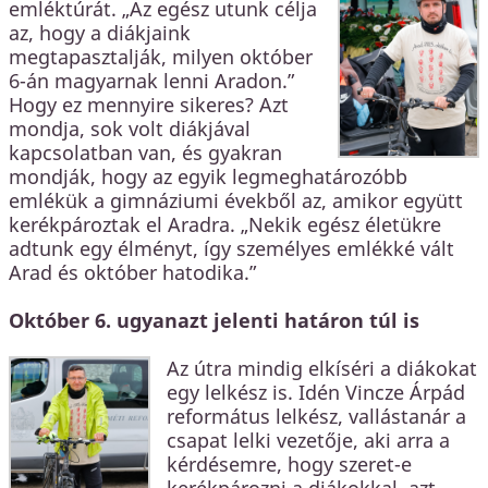
emléktúrát. „Az egész utunk célja
az, hogy a diákjaink
megtapasztalják, milyen október
6-án magyarnak lenni Aradon.”
Hogy ez mennyire sikeres? Azt
mondja, sok volt diákjával
kapcsolatban van, és gyakran
mondják, hogy az egyik legmeghatározóbb
emlékük a gimnáziumi évekből az, amikor együtt
kerékpároztak el Aradra. „Nekik egész életükre
adtunk egy élményt, így személyes emlékké vált
Arad és október hatodika.”
Október 6. ugyanazt jelenti határon túl is
Az útra mindig elkíséri a diákokat
egy lelkész is. Idén Vincze Árpád
református lelkész, vallástanár a
csapat lelki vezetője, aki arra a
kérdésemre, hogy szeret-e