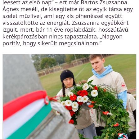
leesett az első nap” – ezt már Bartos Zsuzsanna
Ágnes meséli, de kisegítette őt az egyik társa egy
szelet müzlivel, ami egy kis pihenéssel együtt
visszatöltötte az energiát. Zsuzsanna egyébként
izgult, mert, bár 11 éve röplabdázik, hosszútávú
kerékpározásban nincs tapasztalata. „Nagyon
pozitív, hogy sikerült megcsinálnom.”