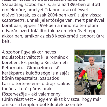
Szabadság szoborhoz is, arra az 1890-ben állított
emlékműre, amelyet Trianon után öt évvel
eltávolítottak, és csak 2004-ben került újra vissza
közterületre
. Ennek jelentősége van, mert pár évvel
korábban, éppen 1999-ben a minorita templom
udvarán azért fölállították az emlékművet, épp
akkoriban, amikor az első kecskeméti csoport útra
kelt.
A szobor ügye akkor heves
indulatokat váltott ki a románok
körében. Ezt pedig a Kecskeméti
Református Gimnázium első
kerékpáros küldöttsége is a saját
bőrén tapasztalta. Szabados
László történelem–földrajz szakos
tanár, a kerékpáros utak
főszervezője – aki valamennyi
túrán részt vett – úgy emlékszik vissza, hogy már
amikor a templomból kiléptek az emlék-