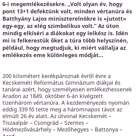
6-i megemlékezésekre. „Volt olyan év, hogy
pont 13+1 defektünk volt, minden vértanúra és
Batthyány Lajos miniszterelnökre is »jutott«
egy-egy, az elég szimbolikus volt.” Az úton
mindig elkíséri a diákokat egy lelkész is. Idén
mi is felkerestük őket a túra több helyszínén,
például, hogy megtudjuk, ki miért vállalja az
emlékezés eme különleges módját…
200 kilométert kerékpároznak évről évre a
Kecskeméti Református Gimnázium diákjai és
tanárai azért, hogy személyesen emlékezhessenek
Aradon az 1849. október 6-án kivégzett
tizenhárom vértanúra. A kezdeményezés nyomán
eddig 339 fő tette meg a háromnapos távot az
elmúlt 26 év alatt. Az útvonal Kecskemét –
Tiszaalpár – Csongrád – Szentes –
Hódmezővásárhely – Mezőhegyes – Battonya –
Arad.