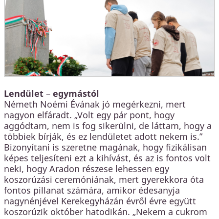
Lendület
–
egymástól
Németh Noémi Évának jó megérkezni, mert
nagyon elfáradt. „Volt egy pár pont, hogy
aggódtam, nem is fog sikerülni, de láttam, hogy a
többiek bírják, és ez lendületet adott nekem is.”
Bizonyítani is szeretne magának, hogy fizikálisan
képes teljesíteni ezt a kihívást, és az is fontos volt
neki, hogy Aradon részese lehessen egy
koszorúzási ceremóniának, mert gyerekkora óta
fontos pillanat számára, amikor édesanyja
nagynénjével Kerekegyházán évről évre együtt
koszorúzik október hatodikán. „Nekem a cukrom