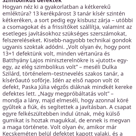
Szimbolikus defektek
Hogyan néz ki a gyakorlatban a kétkerekű
emléktúra? 13 kerékpárost 3 tanár kísér szintén
kétkeréken, a sort pedig egy kisbusz zárja – utóbbi
a csomagokat és a frissítőket szállítja, valamint az
esetleges javításokhoz szükséges szerszámokat,
felszereléseket. Kisebb-nagyobb technikai gondok
ugyanis szoktak adódni. „Volt olyan év, hogy pont
13+1 defektünk volt, minden vértanúra és
Batthyány Lajos miniszterelnökre is »jutott« egy-
egy, az elég szimbolikus volt” – meséli Dulka
Szilárd, történelem–testnevelés szakos tanár, a
kísérőautó sofőrje. Idén az első napon volt öt
defekt, Paska Júlia végzős diáknak mindkét kereke
defektes lett. „Nagy megpróbáltatás volt” –
mondja a lány, majd elmeséli, hogy azonnal köré
gyűltek a fiúk, és segítettek a javításban. A csapat
egyre felkészültebben indul útnak, még külső
gumikat is hoztak magukkal, de ennek is megvan
a maga története. Volt olyan év, amikor már
Kecskeméten belül defektet kapott valaki, és a