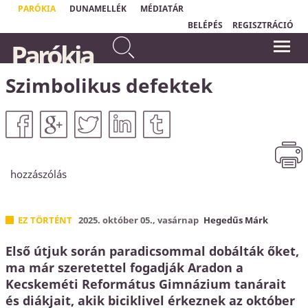
PARÓKIA
DUNAMELLÉK
MÉDIATÁR
BELÉPÉS
REGISZTRÁCIÓ
Mert egyenesek az Úr útjai: az
Parókia
igazak járnak rajtuk, a
"Ha jó kézből vesszük a hírt, hogy
vétkesek elbuknak rajtuk.
Atyánk
akarata nélkül egy hajszálunk
sem eshetik le fejünkről, akkor bátran
Hóseás 14,10
bízhatunk Benne, még ha nem is értjük
Szimbolikus defektek
Őt és útjai rejtve maradnak is előttünk."
Matthias Claudius
hozzászólás
EZ TÖRTÉNT
2025. október 05., vasárnap
Hegedűs Márk
Első útjuk során paradicsommal dobálták őket,
ma már szeretettel fogadják Aradon a
Kecskeméti Református Gimnázium tanárait
és diákjait, akik biciklivel érkeznek az október