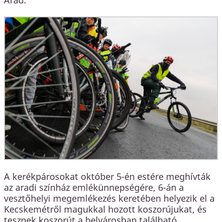
A kerékpárosokat október 5-én estére meghívták
az aradi színház emlékünnepségére, 6-án a
vesztőhelyi megemlékezés keretében helyezik el a
Kecskemétről magukkal hozott koszorújukat, és
tesznek koszorút a belvárosban található