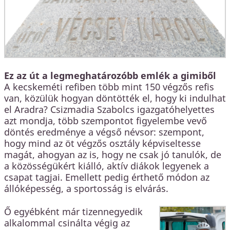
Ez az út a legmeghatározóbb emlék a gimiből
A kecskeméti refiben több mint 150 végzős refis
van, közülük hogyan döntötték el, hogy ki indulhat
el Aradra? Csizmadia Szabolcs igazgatóhelyettes
azt mondja, több szempontot figyelembe vevő
döntés eredménye a végső névsor: szempont,
hogy mind az öt végzős osztály képviseltesse
magát, ahogyan az is, hogy ne csak jó tanulók, de
a közösségükért kiálló, aktív diákok legyenek a
csapat tagjai. Emellett pedig érthető módon az
állóképesség, a sportosság is elvárás.
Ő egyébként már tizennegyedik
alkalommal csinálta végig az