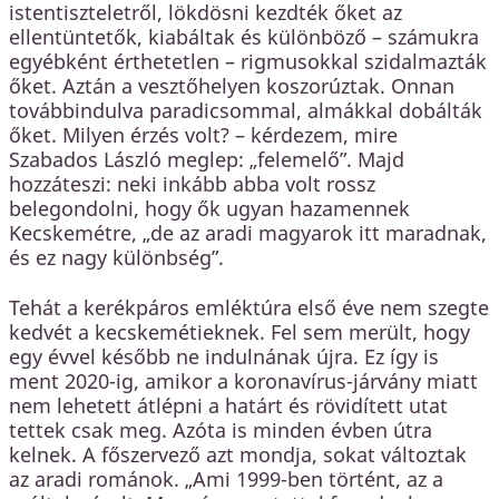
istentiszteletről, lökdösni kezdték őket az
ellentüntetők, kiabáltak és különböző – számukra
egyébként érthetetlen – rigmusokkal szidalmazták
őket. Aztán a vesztőhelyen koszorúztak. Onnan
továbbindulva paradicsommal, almákkal dobálták
őket. Milyen érzés volt? – kérdezem, mire
Szabados László meglep: „felemelő”. Majd
hozzáteszi: neki inkább abba volt rossz
belegondolni, hogy ők ugyan hazamennek
Kecskemétre, „de az aradi magyarok itt maradnak,
és ez nagy különbség”.
Tehát a kerékpáros emléktúra első éve nem szegte
kedvét a kecskemétieknek. Fel sem merült, hogy
egy évvel később ne indulnának újra. Ez így is
ment 2020-ig, amikor a koronavírus-járvány miatt
nem lehetett átlépni a határt és rövidített utat
tettek csak meg. Azóta is minden évben útra
kelnek. A főszervező azt mondja, sokat változtak
az aradi románok. „Ami 1999-ben történt, az a