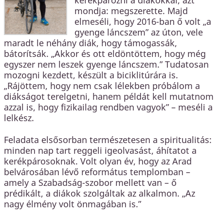
kerékpározni a diákokkal, azt
mondja: megszerette. Majd
elmeséli, hogy 2016-ban ő volt „a
gyenge láncszem” az úton, vele
maradt le néhány diák, hogy támogassák,
bátorítsák. „Akkor és ott eldöntöttem, hogy még
egyszer nem leszek gyenge láncszem.” Tudatosan
mozogni kezdett, készült a biciklitúrára is.
„Rájöttem, hogy nem csak lélekben próbálom a
diákságot terelgetni, hanem példát kell mutatnom
azzal is, hogy fizikailag rendben vagyok” – meséli a
lelkész.
Feladata elsősorban természetesen a spiritualitás:
minden nap tart reggeli igeolvasást, áhítatot a
kerékpárosoknak. Volt olyan év, hogy az Arad
belvárosában lévő református templomban –
amely a Szabadság-szobor mellett van – ő
prédikált, a diákok szolgáltak az alkalmon. „Az
nagy élmény volt önmagában is.”