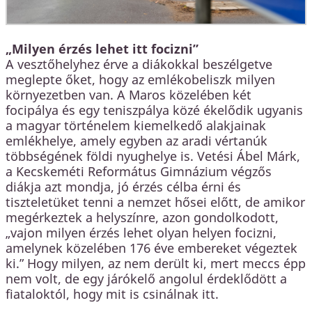
„Milyen érzés lehet itt focizni”
A vesztőhelyhez érve a diákokkal beszélgetve
meglepte őket, hogy az emlékobeliszk milyen
környezetben van. A Maros közelében két
focipálya és egy teniszpálya közé ékelődik ugyanis
a magyar történelem kiemelkedő alakjainak
emlékhelye, amely egyben az aradi vértanúk
többségének földi nyughelye is. Vetési Ábel Márk,
a Kecskeméti Református Gimnázium végzős
diákja azt mondja, jó érzés célba érni és
tiszteletüket tenni a nemzet hősei előtt, de amikor
megérkeztek a helyszínre, azon gondolkodott,
„vajon milyen érzés lehet olyan helyen focizni,
amelynek közelében 176 éve embereket végeztek
ki.” Hogy milyen, az nem derült ki, mert meccs épp
nem volt, de egy járókelő angolul érdeklődött a
fiataloktól, hogy mit is csinálnak itt.