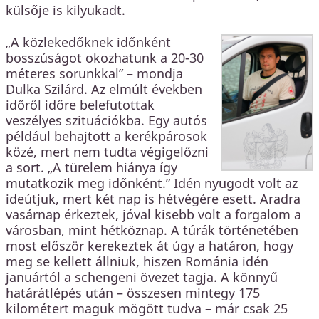
külsője is kilyukadt.
„A közlekedőknek időnként
bosszúságot okozhatunk a 20-30
méteres sorunkkal” – mondja
Dulka Szilárd. Az elmúlt években
időről időre belefutottak
veszélyes szituációkba. Egy autós
például behajtott a kerékpárosok
közé, mert nem tudta végigelőzni
a sort. „A türelem hiánya így
mutatkozik meg időnként.” Idén nyugodt volt az
ideútjuk, mert két nap is hétvégére esett. Aradra
vasárnap érkeztek, jóval kisebb volt a forgalom a
városban, mint hétköznap. A túrák történetében
most először kerekeztek át úgy a határon, hogy
meg se kellett állniuk, hiszen Románia idén
januártól a schengeni övezet tagja. A könnyű
határátlépés után – összesen mintegy 175
kilométert maguk mögött tudva – már csak 25