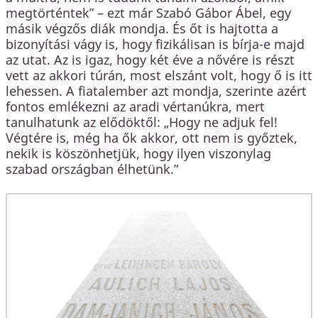
megtörténtek” – ezt már Szabó Gábor Ábel, egy
másik végzős diák mondja. És őt is hajtotta a
bizonyítási vágy is, hogy fizikálisan is bírja-e majd
az utat. Az is igaz, hogy két éve a nővére is részt
vett az akkori túrán, most elszánt volt, hogy ő is itt
lehessen. A fiatalember azt mondja, szerinte azért
fontos emlékezni az aradi vértanúkra, mert
tanulhatunk az elődöktől: „Hogy ne adjuk fel!
Végtére is, még ha ők akkor, ott nem is győztek,
nekik is köszönhetjük, hogy ilyen viszonylag
szabad országban élhetünk.”