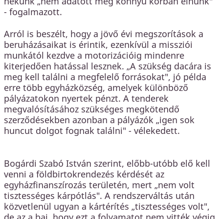
nekünk „nem adatott meg könnyű korban élnünk"
- fogalmazott.
Arról is beszélt, hogy a jövő évi megszorítások a
beruházásaikat is érintik, ezenkívül a missziói
munkától kezdve a motorizációig mindenre
kiterjedően hatással lesznek. „A szükség dacára is
meg kell találni a megfelelő forrásokat", jó példa
erre több egyházközség, amelyek különböző
pályázatokon nyertek pénzt. A tenderek
megvalósításához szükséges megkötendő
szerződésekben azonban a pályázók „igen sok
huncut dolgot fognak találni" - vélekedett.
Bogárdi Szabó István szerint, előbb-utóbb elő kell
venni a földbirtokrendezés kérdését az
egyházfinanszírozás területén, mert „nem volt
tisztességes kárpótlás". A rendszerváltás után
közvetlenül ugyan a kártérítés „tisztességes volt",
de az a baj, hogy ezt a folyamatot nem vitték végig