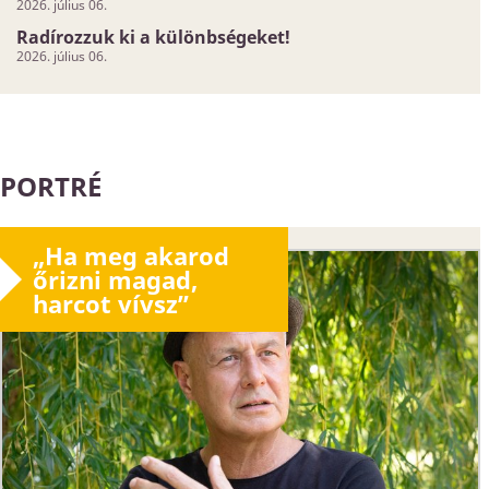
2026. július 06.
Radírozzuk ki a különbségeket!
2026. július 06.
PORTRÉ
„Ha meg akarod
őrizni magad,
harcot vívsz”