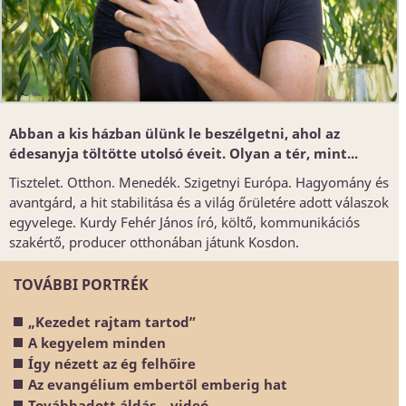
Abban a kis házban ülünk le beszélgetni, ahol az
édesanyja töltötte utolsó éveit. Olyan a tér, mint...
Tisztelet. Otthon. Menedék. Szigetnyi Európa. Hagyomány és
avantgárd, a hit stabilitása és a világ őrületére adott válaszok
egyvelege. Kurdy Fehér János író, költő, kommunikációs
szakértő, producer otthonában játunk Kosdon.
TOVÁBBI PORTRÉK
„Kezedet rajtam tartod”
A kegyelem minden
Így nézett az ég felhőire
Az evangélium embertől emberig hat
Továbbadott áldás – videó