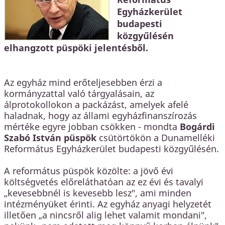
Egyházkerület
budapesti
közgyűlésén
elhangzott püspöki jelentésből.
Az egyház mind erőteljesebben érzi a
kormányzattal való tárgyalásain, az
álprotokollokon a packázást, amelyek afelé
haladnak, hogy az állami egyházfinanszírozás
mértéke egyre jobban csökken - mondta
Bogárdi
Szabó István püspök
csütörtökön a Dunamelléki
Református Egyházkerület budapesti közgyűlésén.
A református püspök közölte: a jövő évi
költségvetés előreláthatóan az ez évi és tavalyi
„kevesebbnél is kevesebb lesz", ami minden
intézményüket érinti. Az egyház anyagi helyzetét
illetően „a nincsről alig lehet valamit mondani",