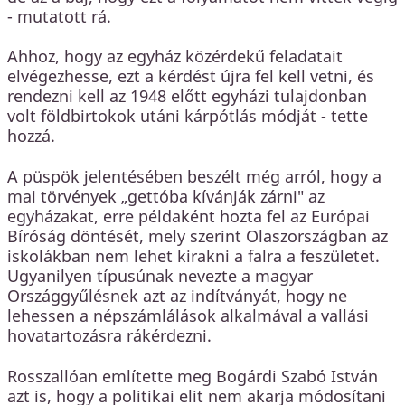
- mutatott rá.
Ahhoz, hogy az egyház közérdekű feladatait
elvégezhesse, ezt a kérdést újra fel kell vetni, és
rendezni kell az 1948 előtt egyházi tulajdonban
volt földbirtokok utáni kárpótlás módját - tette
hozzá.
A püspök jelentésében beszélt még arról, hogy a
mai törvények „gettóba kívánják zárni" az
egyházakat, erre példaként hozta fel az Európai
Bíróság döntését, mely szerint Olaszországban az
iskolákban nem lehet kirakni a falra a feszületet.
Ugyanilyen típusúnak nevezte a magyar
Országgyűlésnek azt az indítványát, hogy ne
lehessen a népszámlálások alkalmával a vallási
hovatartozásra rákérdezni.
Rosszallóan említette meg Bogárdi Szabó István
azt is, hogy a politikai elit nem akarja módosítani