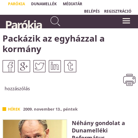
PARÓKIA
DUNAMELLÉK
MÉDIATÁR
BELÉPÉS
REGISZTRÁCIÓ
Te pedig amikor imádkozol,
Parókia
menj be a belső szobádba, és
„
Csak a tehetetlen ember tud
ajtódat bezárva imádkozzál
valóságosan imádkozni."
Ole Hallesby
Atyádhoz, aki rejtve van.
Packázik az egyházzal a
Máté 6,6a
kormány
hozzászólás
HÍREK
2009. november 13., péntek
Néhány gondolat a
Dunamelléki
Református