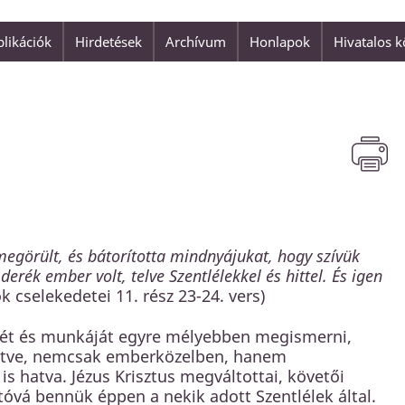
likációk
Hirdetések
Archívum
Honlapok
Hivatalos 
"Isten szeretete nem valami h
is adatott az
Jézus Krisztus."
 üdvözülhetnénk.
Ferenc pápa
megörült, és bátorította mindnyájukat, hogy szívük
ék ember volt, telve Szentlélekkel és hittel. És igen
k cselekedetei 11. rész 23-24. vers)
yét és munkáját egyre mélyebben megismerni,
öltve, nemcsak emberközelben, hanem
 hatva. Jézus Krisztus megváltottai, követői
tóvá bennük éppen a nekik adott Szentlélek által.