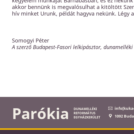
kegyelem munkáját Barnabásban, és ez nekünk i
akkor bennünk is megvalósulhat a kitöltött Szentl
hív minket Urunk, példát hagyva nekünk. Légy a
Somogyi Péter
A szerző Budapest-Fasori lelkipásztor, dunamelléki 
Parókia
info[kuka
DUNAMELLÉKI
REFORMÁTUS
1092 Buda
EGYHÁZKERÜLET