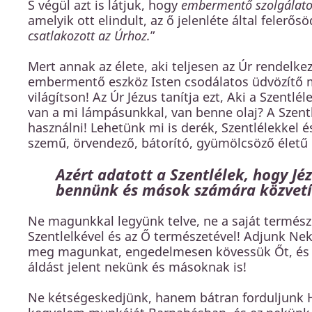
S végül azt is látjuk, hogy
embermentő szolgálatot
amelyik ott elindult, az ő jelenléte által felerősö
csatlakozott az Úrhoz.
”
Mert annak az élete, aki teljesen az Úr rendelke
embermentő eszköz Isten csodálatos üdvözítő 
világítson! Az Úr Jézus tanítja ezt, Aki a Szentlé
van a mi lámpásunkkal, van benne olaj? A Szentlél
használni! Lehetünk mi is derék, Szentlélekkel és 
szemű, örvendező, bátorító, gyümölcsöző életű 
Azért adatott a Szentlélek, hogy Jéz
bennünk és mások számára közvetí
Ne magunkkal legyünk telve, ne a saját termész
Szentlelkével és az Ő természetével! Adjunk Nek
meg magunkat, engedelmesen kövessük Őt, és ak
áldást jelent nekünk és másoknak is!
Ne kétségeskedjünk, hanem bátran forduljunk H