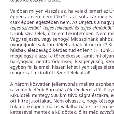
Valóban milyen visszás az, ha valaki ismeri az Úr
éppen az élete nem tükrözi azt, sőt akár meg is
csak éppen egészében nem. Az Úr Jézus a nagy p
teljes szívedből, teljes lelkedből és teljes elmédből
.
Urunk szív, lélek, értelem tekintetében. Nem mé
Vagy teljesen, vagy sehogy! Mit szólnánk ahhoz,
nyugdíjunk csak töredékét adnák át nekünk? Ki
húsba-, életbevágó kérdés tud ez lenni! Hitünk,
megelégszik azzal a töredékessel, amit mi olya
hanyagság, nemtörődömség, kisigényűség, szere
egyben fel is emel, hiszen lehet ilyen teljes élet
magunkat a kitöltött Szentlélek által!
A három közvetlen jellemvonás mellett azonban
rajzolódik elénk Barnabás életén keresztül. Fig
Kiküldték mintegy 500 km távolságra északra, e
ott hitre jutottakat. Nem olvassuk, hogy kétség
tulajdonképpen más is vállalhatná ezt a szerep
kettesével mentek a küldöttek, ő itt még
egyedül