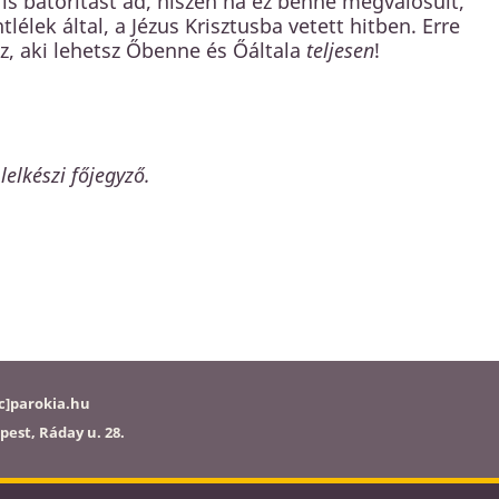
s bátorítást ad, hiszen ha ez benne megvalósult,
élek által, a Jézus Krisztusba vetett hitben. Erre
z, aki lehetsz Őbenne és Őáltala
teljesen
!
lelkészi főjegyző.
c]parokia.hu
pest, Ráday u. 28.