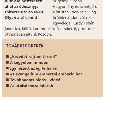
ülünk le beszélgetni,
Szigetnyi Európa.
ahol az édesanyja
Hagyomány és avantgárd,
töltötte utolsó éveit.
a hit stabilitása és a világ
Olyan a tér, mint...
őrületére adott válaszok
egyvelege. Kurdy Fehér
János író, költő, kommunikációs szakértő, producer
otthonában játunk Kosdon.
TOVÁBBI PORTRÉK
„Kezedet rajtam tartod”
A kegyelem minden
Így nézett az ég felhőire
Az evangélium embertől emberig hat
Továbbadott áldás – videó
Az utolsó mozaikdarab