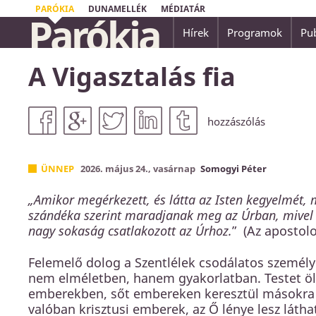
PARÓKIA
DUNAMELLÉK
MÉDIATÁR
Parókia
Hírek
Programok
Pub
...nincsen üdvösség senki másban, mert nem 
A Vigasztalás fia
embereknek az ég alatt másnév, amely által
Apostolok Cselekedetei 4,12
hozzászólás
ÜNNEP
2026. május 24., vasárnap
Somogyi Péter
„Amikor megérkezett, és látta az Isten kegyelmét, 
szándéka szerint maradjanak meg az Úrban, mivel der
nagy sokaság csatlakozott az Úrhoz.
”
(Az apostolo
Felemelő dolog a Szentlélek csodálatos személ
nem elméletben, hanem gyakorlatban. Testet 
emberekben, sőt embereken keresztül másokra is
valóban krisztusi emberek, az Ő lénye lesz látha