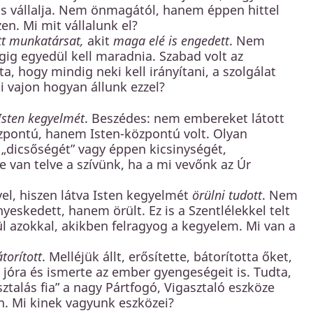
t is vállalja. Nem önmagától, hanem éppen hittel
en. Mi mit vállalunk el?
t munkatársat,
akit
maga elé is engedett
. Nem
ig egyedül kell maradnia. Szabad volt az
, hogy mindig neki kell irányítani, a szolgálat
i vajon hogyan állunk ezzel?
 Isten kegyelmét
. Beszédes: nem embereket látott
zpontú, hanem Isten-központú volt. Olyan
„dicsőségét” vagy éppen kicsinységét,
le van telve a szívünk, ha a mi vevőnk az Úr
el, hiszen látva Isten kegyelmét
örülni tudott
. Nem
eskedett, hanem örült. Ez is a Szentlélekkel telt
ül azokkal, akikben felragyog a kegyelem. Mi van a
torított
. Melléjük állt, erősítette, bátorította őket,
jóra és ismerte az ember gyengeségeit is. Tudta,
sztalás fia” a nagy Pártfogó, Vigasztaló eszköze
n. Mi kinek vagyunk eszközei?