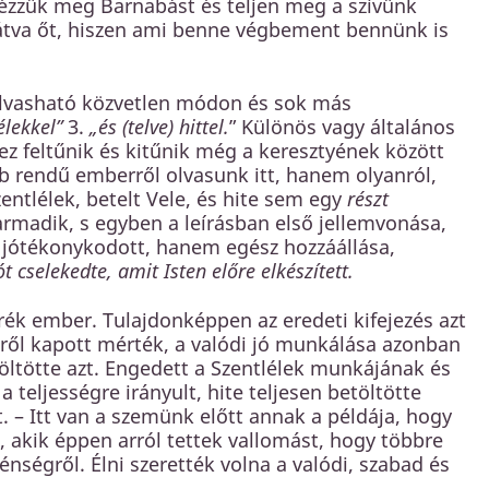
 Nézzük meg Barnabást és teljen meg a szívünk
látva őt, hiszen ami benne végbement bennünk is
olvasható közvetlen módon és sok más
lélekkel”
3.
„és (telve) hittel.
” Különös vagy általános
z feltűnik és kitűnik még a keresztyének között
b rendű emberről olvasunk itt, hanem olyanról,
entlélek, betelt Vele, és hite sem egy
részt
harmadik, s egyben a leírásban első jellemvonása,
m jótékonykodott, hanem egész hozzáállása,
ót cselekedte, amit Isten előre elkészített.
rék ember. Tulajdonképpen az eredeti kifejezés azt
lülről kapott mérték, a valódi jó munkálása azonban
öltötte azt. Engedett a Szentlélek munkájának és
a teljességre irányult, hite teljesen betöltötte
. – Itt van a szemünk előtt annak a példája, hogy
, akik éppen arról tettek vallomást, hogy többre
nségről. Élni szerették volna a valódi, szabad és