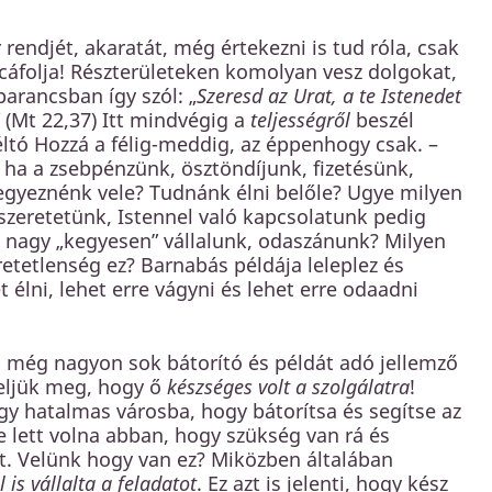
 rendjét, akaratát, még értekezni is tud róla, csak
 cáfolja! Részterületeken komolyan vesz dolgokat,
arancsban így szól: „
Szeresd az Urat, a te Istenedet
” (Mt 22,37) Itt mindvégig a
teljességről
beszél
ltó Hozzá a félig-meddig, az éppenhogy csak. –
 ha a zsebpénzünk, ösztöndíjunk, fizetésünk,
egyeznénk vele? Tudnánk élni belőle? Ugye milyen
 szeretetünk, Istennel való kapcsolatunk pedig
n nagy „kegyesen” vállalunk, odaszánunk? Milyen
tetlenség ez? Barnabás példája leleplez és
et élni, lehet erre vágyni és lehet erre odaadni
 még nagyon sok bátorító és példát adó jellemző
yeljük meg, hogy ő
készséges volt a szolgálatra
!
gy hatalmas városba, hogy bátorítsa és segítse az
e lett volna abban, hogy szükség van rá és
et. Velünk hogy van ez? Miközben általában
 is vállalta a feladatot
. Ez azt is jelenti, hogy kész