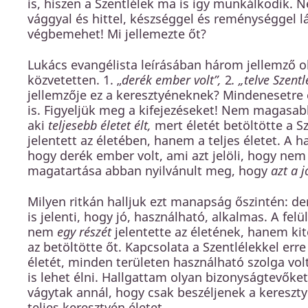
is, hiszen a Szentlélek ma is így munkálkodik.
vággyal és hittel, készséggel és reménységgel 
végbemehet! Mi jellemezte őt?
Lukács evangélista leírásában három jellemző 
közvetetten. 1. „
derék ember volt”,
2
. „telve Szent
jellemzője ez a keresztyéneknek? Mindenesetre e
is. Figyeljük meg a kifejezéseket! Nem magasab
aki
teljesebb életet élt,
mert életét betöltötte a Sz
jelentett az életében, hanem a teljes életet. A 
hogy derék ember volt, ami azt jelöli, hogy ne
magatartása abban nyilvánult meg, hogy
azt a j
Milyen ritkán halljuk ezt manapság őszintén: de
is jelenti, hogy jó, használható, alkalmas. A fe
nem
egy részét
jelentette az életének, hanem kit
az betöltötte őt. Kapcsolata a Szentlélekkel erre 
életét, minden területen használható szolga volt
is lehet élni. Hallgattam olyan bizonyságtevőket
vágytak annál, hogy csak beszéljenek a keresztyé
teljes keresztyén életet.