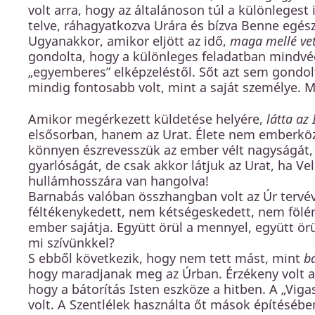
volt arra, hogy az általánoson túl a különleges
telve, ráhagyatkozva Urára és bízva Benne egész
Ugyanakkor, amikor eljött az idő,
maga mellé vet
gondolta, hogy a különleges feladatban mindvég
„egyemberes” elképzeléstől. Sőt azt sem gondolta
mindig fontosabb volt, mint a saját személye. M
Amikor megérkezett küldetése helyére,
látta az
elsősorban, hanem az Urat. Élete nem emberkö
könnyen észrevesszük az ember vélt nagyságát, 
gyarlóságát, de csak akkor látjuk az Urat, ha Ve
hullámhosszára van hangolva!
Barnabás valóban összhangban volt az Úr tervév
féltékenykedett, nem kétségeskedett, nem fölény
ember sajátja. Együtt örül a mennyel, együtt ör
mi szívünkkel?
S ebből következik, hogy nem tett mást, mint
bá
hogy maradjanak meg az Úrban. Érzékeny volt a 
hogy a bátorítás Isten eszköze a hitben. A „Viga
volt. A Szentlélek használta őt mások építésébe