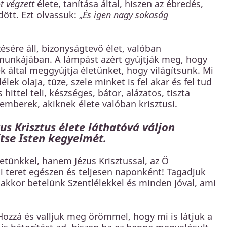
 végzett
élete, tanítása által, hiszen az ébredés,
dött. Ezt olvassuk: „
És igen nagy sokaság
zésére áll, bizonyságtevő élet, valóban
munkájában. A lámpást azért gyújtják meg, hogy
lek által meggyújtja életünket, hogy világítsunk. Mi
ek olaja, tüze, szele minket is fel akar és fel tud
hittel teli, készséges, bátor, alázatos, tiszta
emberek, akiknek élete valóban krisztusi.
us Krisztus élete láthatóvá váljon
tse Isten kegyelmét.
etünkkel, hanem Jézus Krisztussal, az Ő
i teret egészen és teljesen naponként! Tagadjuk
kor betelünk Szentlélekkel és minden jóval, ami
ozzá és valljuk meg örömmel, hogy mi is látjuk a