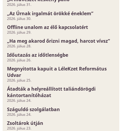
2026. július 31.
„Az Úrnak irgalmát örökké éneklem”
2026. július 30.
Offline unalom az élő kapcsolatért
2026. július 29.
„Ha meg akarod őrizni magad, harcot vívsz”
2026. július 28.
Időutazás az időtlenségbe
2026. július 26.
Megnyitotta kapuit a LéleKzet Református
Udvar
2026. július 25.
Átadták a helyreállított taliándörögdi
kántortanítóházat
2026. július 24.
Száguldó szolgálatban
2026. július 24.
Zsoltárok útján
2026. július 23.