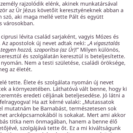
zemély rajzolódik elénk, akinek munkatársával
zör az Úr Jézus követőit keresztyéneknek abban a
 szó, aki maga mellé vette Pált és együtt
s városokban.
ciprusi lévita család sarjaként, vagyis Mózes és
 Az apostolok új nevet adtak neki: „
A vigasztalás
„
tegyen hozzá, szaporítsa (az Úr)
!” Milyen különös,
resztül és szolgálatán keresztül is beteljesítette.
a nyomán. Nem a testi születése, családi öröksége,
eg az életét.
 elé tette. Élete és szolgálata nyomán új nevet
ek a környezetében. Láthatóvá vált benne, hogy ki
 teremtés eredeti céljának beteljesedése. Jó látni a
elragyogva! Ha azt kérné valaki: „Mutassatok
mel mutatnám be Barnabást, természetesen sok
énet arcképcsarnokából is sokakat. Mert ami akkor
arnabás titka nem önmagában, hanem a benne élő
etőjévé, szolgájává tette őt. Ez a mi kiváltságunk