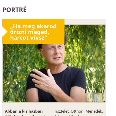
PORTRÉ
„Ha meg akarod
őrizni magad,
harcot vívsz”
Abban a kis házban
Tisztelet. Otthon. Menedék.