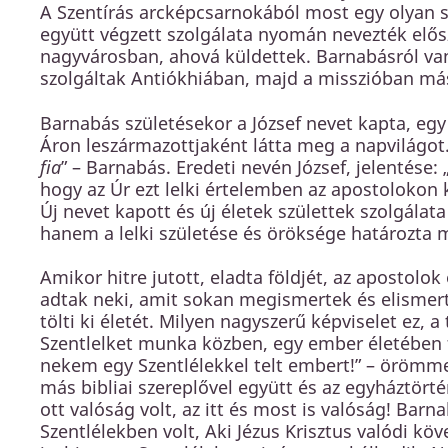
A Szentírás arcképcsarnokából most egy olyan s
együtt végzett szolgálata nyomán nevezték elős
nagyvárosban, ahová küldettek. Barnabásról van
szolgáltak Antiókhiában, majd a misszióban má
Barnabás születésekor a József nevet kapta, egy 
Áron leszármazottjaként látta meg a napvilágot.
fia
” – Barnabás. Eredeti nevén József, jelentése: 
hogy az Úr ezt lelki értelemben az apostolokon ke
Új nevet kapott és új életek születtek szolgálat
hanem a lelki születése és öröksége határozta m
Amikor hitre jutott, eladta földjét, az apostolok
adtak neki, amit sokan megismertek és elismert
tölti ki életét. Milyen nagyszerű képviselet ez, a
Szentlelket munka közben, egy ember életében f
nekem egy Szentlélekkel telt embert!” – öröm
más bibliai szereplővel együtt és az egyháztört
ott valóság volt, az itt és most is valóság! B
Szentlélekben volt, Aki Jézus Krisztus valódi köv