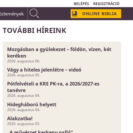
BELÉPÉS
REGISZTRÁCIÓ
közlemények
ONLINE BIBLIA
omályos és bizonytalan dolog;
Isten szeretetének neve van:
TOVÁBBI HÍREINK
Mozgásban a gyülekezet – földön, vízen, két
keréken
2026. augusztus 06.
Vágy a hiteles jelenlétre – videó
2026. augusztus 05.
Pótfelvételi a KRE PK-ra, a 2026/2027-es
tanévre
2026. augusztus 04.
Hidegháború helyett
2026. augusztus 04.
Alakzatba!
2026. augusztus 03.
„A művészet keskeny palló”