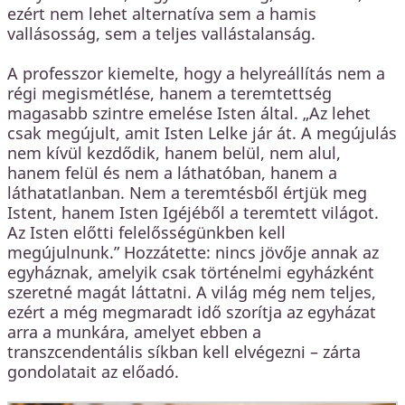
ezért nem lehet alternatíva sem a hamis
vallásosság, sem a teljes vallástalanság.
A professzor kiemelte, hogy a helyreállítás nem a
régi megismétlése, hanem a teremtettség
magasabb szintre emelése Isten által. „Az lehet
csak megújult, amit Isten Lelke jár át. A megújulás
nem kívül kezdődik, hanem belül, nem alul,
hanem felül és nem a láthatóban, hanem a
láthatatlanban. Nem a teremtésből értjük meg
Istent, hanem Isten Igéjéből a teremtett világot.
Az Isten előtti felelősségünkben kell
megújulnunk.” Hozzátette: nincs jövője annak az
egyháznak, amelyik csak történelmi egyházként
szeretné magát láttatni. A világ még nem teljes,
ezért a még megmaradt idő szorítja az egyházat
arra a munkára, amelyet ebben a
transzcendentális síkban kell elvégezni – zárta
gondolatait az előadó.