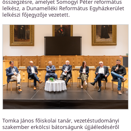
összegzésre, amelyet Somogyi Péter református
lelkész, a Dunamelléki Református Egyházkerület
lelkészi főjegyzője vezetett.
Tomka János főiskolai tanár, vezetéstudományi
szakember erkölcsi bátorságunk újjáéledéséről