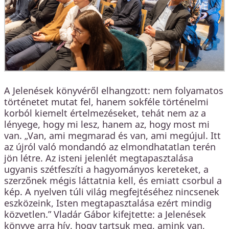
A Jelenések könyvéről elhangzott: nem folyamatos
történetet mutat fel, hanem sokféle történelmi
korból kiemelt értelmezéseket, tehát nem az a
lényege, hogy mi lesz, hanem az, hogy most mi
van. „Van, ami megmarad és van, ami megújul. Itt
az újról való mondandó az elmondhatatlan terén
jön létre. Az isteni jelenlét megtapasztalása
ugyanis szétfeszíti a hagyományos kereteket, a
szerzőnek mégis láttatnia kell, és emiatt csorbul a
kép. A nyelven túli világ megfejtéséhez nincsenek
eszközeink, Isten megtapasztalása ezért mindig
közvetlen.” Vladár Gábor kifejtette: a Jelenések
könyve arra hív, hogy tartsuk meg, amink van,