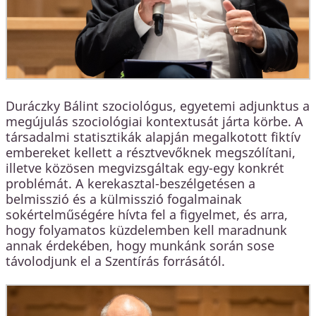
Duráczky Bálint szociológus, egyetemi adjunktus a
megújulás szociológiai kontextusát járta körbe. A
társadalmi statisztikák alapján megalkotott fiktív
embereket kellett a résztvevőknek megszólítani,
illetve közösen megvizsgáltak egy-egy konkrét
problémát. A kerekasztal-beszélgetésen a
belmisszió és a külmisszió fogalmainak
sokértelműségére hívta fel a figyelmet, és arra,
hogy folyamatos küzdelemben kell maradnunk
annak érdekében, hogy munkánk során sose
távolodjunk el a Szentírás forrásától.