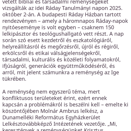
vetett bibliai és társadalmi reménységeket
vizsgálták az idei Ráday Tanulmányi napon 2025.
október 2-án. A budapesti Ráday Házban tartott
rendezvényen – amely a háromnapos Ráday-napok
nyitóeseménye is volt egyben – csaknem 150
lelkipásztor és teológushallgató vett részt. A nap
során szó esett kezdetről és eszkatológiáról,
helyreállításról és megőrzésről, újról és régiről,
erkölcsről és etikai válságjelenségekről,
társadalmi, kulturális és közéleti folyamatokról,
ifjúságról, generációk együttműködéséről, és
arról, mit jelent számunkra a reménység az Ige
tükrében.
A reménység nem egyszerű téma, mert
konfliktusos területeket érint, ezért ennek
kapcsán a problémákról is beszélni kell – emelte ki
köszöntőjében Molnár Ambrus lelkész, a
Dunamelléki Református Egyházkerület
Lelkésztovábbképző Intézetének vezetője. „Mi,
keresztények a reménységünket Krisztus