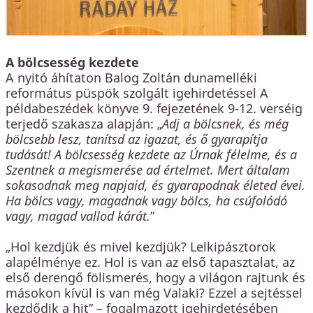
A bölcsesség kezdete
A nyitó áhítaton Balog Zoltán dunamelléki
református püspök szolgált igehirdetéssel A
példabeszédek könyve 9. fejezetének 9-12. verséig
terjedő szakasza alapján: „
Adj a bölcsnek, és még
bölcsebb lesz, tanítsd az igazat, és ő gyarapítja
tudását! A bölcsesség kezdete az Úrnak félelme, és a
Szentnek a megismerése ad értelmet. Mert általam
sokasodnak meg napjaid, és gyarapodnak életed évei.
Ha bölcs vagy, magadnak vagy bölcs, ha csúfolódó
vagy, magad vallod kárát.
”
„Hol kezdjük és mivel kezdjük? Lelkipásztorok
alapélménye ez. Hol is van az első tapasztalat, az
első derengő fölismerés, hogy a világon rajtunk és
másokon kívül is van még Valaki? Ezzel a sejtéssel
kezdődik a hit” – fogalmazott igehirdetésében