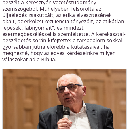
beszélt a keresztyén vezetéstudomány
szemszögéből. Műhelyében felsorolta az
újjáéledés zsákutcáit, az etika elveszítésének
okait, az erkölcsi reziliencia tényezőit, az etikátlan
lépések „lábnyomait”, és mindezt
esetmegbeszéléssel is szemléltette. A kerekasztal-
beszélgetés során kifejtette: a társadalom sokkal
gyorsabban jutna előrébb a kutatásaival, ha
megnézné, hogy az egyes kérdéseinkre milyen
válaszokat ad a Biblia.