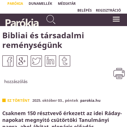
PARÓKIA
DUNAMELLÉK
MÉDIATÁR
BELÉPÉS
REGISZTRÁCIÓ
Ki mérte meg markával a
Parókia
tenger vizét, ki mérte meg
"Nem a bizalom ad nekünk tartást;
arasszal az eget? Ki mérte meg
hanem Isten, akiben bízunk."
Oswald Chambers
vékával a föld porát, ki tette
Bibliai és társadalmi
mérlegre a hegyeket, és
mérlegserpenyőbe a halmokat?
Ézsaiás könyve 40,12
reménységünk
hozzászólás
EZ TÖRTÉNT
2025. október 03., péntek
parokia.hu
Csaknem 150 résztvevő érkezett az idei Ráday-
napokat megnyitó csütörtöki Tanulmányi
napra, ahol áhítat, plenáris előadás,