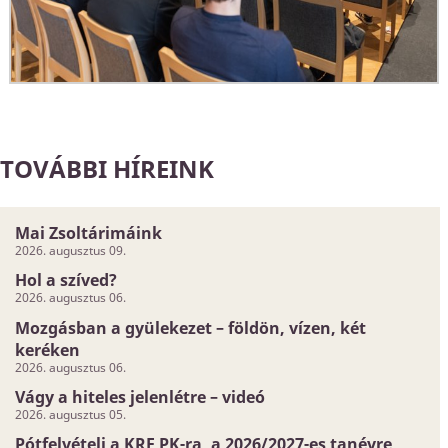
TOVÁBBI HÍREINK
Mai Zsoltárimáink
2026. augusztus 09.
Hol a szíved?
2026. augusztus 06.
Mozgásban a gyülekezet – földön, vízen, két
keréken
2026. augusztus 06.
Vágy a hiteles jelenlétre – videó
2026. augusztus 05.
Pótfelvételi a KRE PK-ra, a 2026/2027-es tanévre