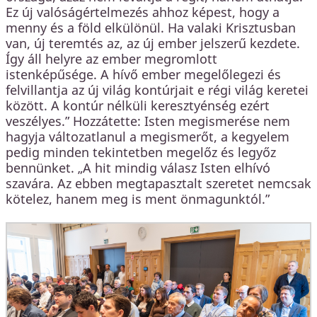
Ez új valóságértelmezés ahhoz képest, hogy a
menny és a föld elkülönül. Ha valaki Krisztusban
van, új teremtés az, az új ember jelszerű kezdete.
Így áll helyre az ember megromlott
istenképűsége. A hívő ember megelőlegezi és
felvillantja az új világ kontúrjait e régi világ keretei
között. A kontúr nélküli keresztyénség ezért
veszélyes.” Hozzátette: Isten megismerése nem
hagyja változatlanul a megismerőt, a kegyelem
pedig minden tekintetben megelőz és legyőz
bennünket. „A hit mindig válasz Isten elhívó
szavára. Az ebben megtapasztalt szeretet nemcsak
kötelez, hanem meg is ment önmagunktól.”