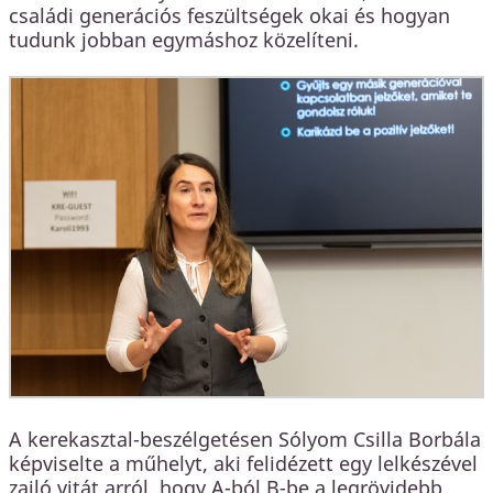
családi generációs feszültségek okai és hogyan
tudunk jobban egymáshoz közelíteni.
A kerekasztal-beszélgetésen Sólyom Csilla Borbála
képviselte a műhelyt, aki felidézett egy lelkészével
zajló vitát arról, hogy A-ból B-be a legrövidebb