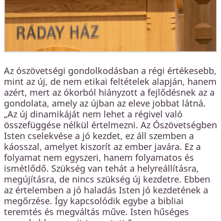
Az ószövetségi gondolkodásban a régi értékesebb,
mint az új, de nem etikai feltételek alapján, hanem
azért, mert az ókorból hiányzott a fejlődésnek az a
gondolata, amely az újban az eleve jobbat látná.
„Az új dinamikáját nem lehet a régivel való
összefüggése nélkül értelmezni. Az Ószövetségben
Isten cselekvése a jó kezdet, ez áll szemben a
káosszal, amelyet kiszorít az ember javára. Ez a
folyamat nem egyszeri, hanem folyamatos és
ismétlődő. Szükség van tehát a helyreállításra,
megújításra, de nincs szükség új kezdetre. Ebben
az értelemben a jó haladás Isten jó kezdetének a
megőrzése. Így kapcsolódik egybe a bibliai
teremtés és megváltás műve. Isten hűséges