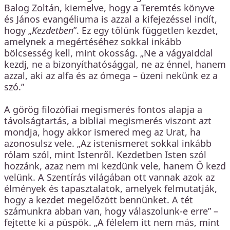
Balog Zoltán, kiemelve, hogy a Teremtés könyve
és János evangéliuma is azzal a kifejezéssel indít,
hogy „
Kezdetben
”. Ez egy tőlünk független kezdet,
amelynek a megértéséhez sokkal inkább
bölcsesség kell, mint okosság. „Ne a vágyaiddal
kezdj, ne a bizonyíthatósággal, ne az énnel, hanem
azzal, aki az alfa és az ómega – üzeni nekünk ez a
szó.”
A görög filozófiai megismerés fontos alapja a
távolságtartás, a bibliai megismerés viszont azt
mondja, hogy akkor ismered meg az Urat, ha
azonosulsz vele. „Az istenismeret sokkal inkább
rólam szól, mint Istenről. Kezdetben Isten szól
hozzánk, azaz nem mi kezdünk vele, hanem Ő kezd
velünk. A Szentírás világában ott vannak azok az
élmények és tapasztalatok, amelyek felmutatják,
hogy a kezdet megelőzött bennünket. A tét
számunkra abban van, hogy válaszolunk-e erre” –
fejtette ki a püspök. „A félelem itt nem más, mint