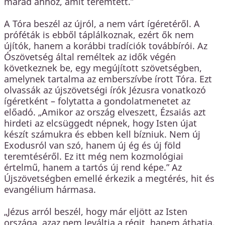
marad ahhoz, amit teremtett.”
A Tóra beszél az újról, a nem várt ígéretéről. A
próféták is ebből táplálkoznak, ezért ők nem
újítók, hanem a korábbi tradíciók továbbírói. Az
Ószövetség által reméltek az idők végén
következnek be, egy megújított szövetségben,
amelynek tartalma az emberszívbe írott Tóra. Ezt
olvassák az újszövetségi írók Jézusra vonatkozó
ígéretként – folytatta a gondolatmenetet az
előadó. „Amikor az ország elveszett, Ézsaiás azt
hirdeti az elcsüggedt népnek, hogy Isten újat
készít számukra és ebben kell bízniuk. Nem új
Exodusról van szó, hanem új ég és új föld
teremtéséről. Ez itt még nem kozmológiai
értelmű, hanem a tartós új rend képe.” Az
Újszövetségben emellé érkezik a megtérés, hit és
evangélium hármasa.
„Jézus arról beszél, hogy már eljött az Isten
országa, azaz nem leváltja a régit, hanem áthatja.