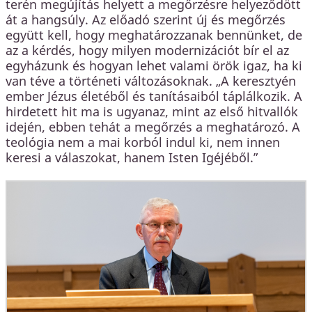
terén megújítás helyett a megőrzésre helyeződött
át a hangsúly. Az előadó szerint új és megőrzés
együtt kell, hogy meghatározzanak bennünket, de
az a kérdés, hogy milyen modernizációt bír el az
egyházunk és hogyan lehet valami örök igaz, ha ki
van téve a történeti változásoknak. „A keresztyén
ember Jézus életéből és tanításaiból táplálkozik. A
hirdetett hit ma is ugyanaz, mint az első hitvallók
idején, ebben tehát a megőrzés a meghatározó. A
teológia nem a mai korból indul ki, nem innen
keresi a válaszokat, hanem Isten Igéjéből.”