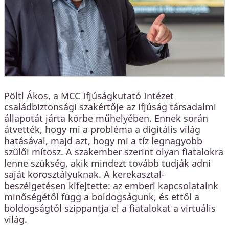
Pöltl Ákos, a MCC Ifjúságkutató Intézet
családbiztonsági szakértője az ifjúság társadalmi
állapotát járta körbe műhelyében. Ennek során
átvették, hogy mi a probléma a digitális világ
hatásával, majd azt, hogy mi a tíz legnagyobb
szülői mítosz. A szakember szerint olyan fiatalokra
lenne szükség, akik mindezt tovább tudják adni
saját korosztályuknak. A kerekasztal-
beszélgetésen kifejtette: az emberi kapcsolataink
minőségétől függ a boldogságunk, és ettől a
boldogságtól szippantja el a fiatalokat a virtuális
világ.