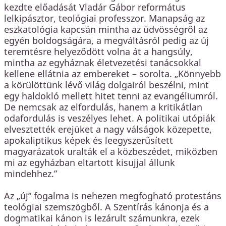
kezdte előadását Vladár Gábor református
lelkipásztor, teológiai professzor. Manapság az
eszkatológia kapcsán mintha az üdvösségről az
egyén boldogságára, a megváltásról pedig az új
teremtésre helyeződött volna át a hangsúly,
mintha az egyháznak életvezetési tanácsokkal
kellene ellátnia az embereket – sorolta. „Könnyebb
a körülöttünk lévő világ dolgairól beszélni, mint
egy haldokló mellett hitet tenni az evangéliumról.
De nemcsak az elfordulás, hanem a kritikátlan
odafordulás is veszélyes lehet. A politikai utópiák
elvesztették erejüket a nagy válságok közepette,
apokaliptikus képek és leegyszerűsített
magyarázatok uralták el a közbeszédet, miközben
mi az egyházban eltartott kisujjal állunk
mindehhez.”
Az „új” fogalma is nehezen megfogható protestáns
teológiai szemszögből. A Szentírás kánonja és a
dogmatikai kánon is lezárult számunkra, ezek