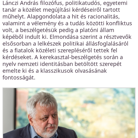
Lánczi András filozófus, politikatudós, egyetemi
tanár a közélet megújítási kérdéseiről tartott
műhelyt. Alapgondolata a hit és racionalitás,
valamint a vélemény és a tudás közötti konfliktus
volt, a beszélgetésük pedig a platóni állam
képéből indult ki. Elmondása szerint a résztvevők
elsősorban a lelkészek politikai állásfoglalásáról
és a fiatalok közéleti szerepléséről tettek fel
kérdéseket. A kerekasztal-beszélgetés során a
nyelv nemzeti identitásban betöltött szerepét
emelte ki és a klasszikusok olvasásának
fontosságát.