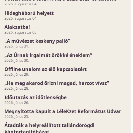
2026. augusztus 04.
Hidegháború helyett
2026. augusztus 04.
Alakzatba!
2026. augusztus 03.
„A művészet keskeny palló”
2026. július 31.
„Az Úrnak irgalmát örökké éneklem”
2026. július 30.
Offline unalom az élő kapcsolatért
2026. július 29.
„Ha meg akarod őrizni magad, harcot vívsz”
2026. július 28.
Időutazás az időtlenségbe
2026. július 26.
Megnyitotta kapuit a LéleKzet Református Udvar
2026. július 25.
Átadták a helyreállított taliándörögdi
kántortanítóházat