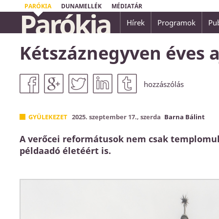
PARÓKIA
DUNAMELLÉK
MÉDIATÁR
Parókia
Hírek
Programok
Pub
...nincsen üdvösség senki másban, mert nem 
Kétszáznegyven éves 
embereknek az ég alatt másnév, amely által
Apostolok Cselekedetei 4,12
hozzászólás
GYÜLEKEZET
2025. szeptember 17., szerda
Barna Bálint
A verőcei reformátusok nem csak templomuk
példaadó életéért is.