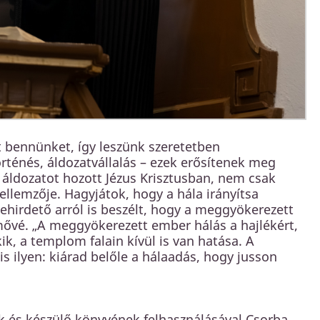
t bennünket, így leszünk szeretetben
örténés, áldozatvállalás – ezek erősítenek meg
n áldozatot hozott Jézus Krisztusban, nem csak
llemzője. Hagyjátok, hogy a hála irányítsa
gehirdető arról is beszélt, hogy a meggyökerezett
ermővé. „A meggyökerezett ember hálás a hajlékért,
ik, a templom falain kívül is van hatása. A
is ilyen: kiárad belőle a hálaadás, hogy jusson
k és készülő könyvének felhasználásával Csorba