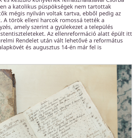
-ben a katolikus püspökségek nem tartottak
ők mégis nyilván voltak tartva, ebből pedig az
. A török elleni harcok romossá tették a
yzés, amely szerint a gyülekezet a település
entiszteleteket. Az ellenreformáció alatt épült itt
ürelmi Rendelet után vált lehetővé a református
alapkövét és augusztus 14-én már fel is