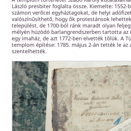
László presbiter foglalta össze. Kiemelte: 1552
számon verőcei egyháztagokat, de helyi adófizet
valószínűsíthető, hogy ők protestánsok lehettek
települést, de 1700-ból ránk maradt olyan feljeg
mélyén húzódó barlangrendszerben tartotta az ist
egy imaház, de azt 1772-ben elvették tőlük. A T
templom építése: 1785. május 2-án tették le az 
szentelhették.