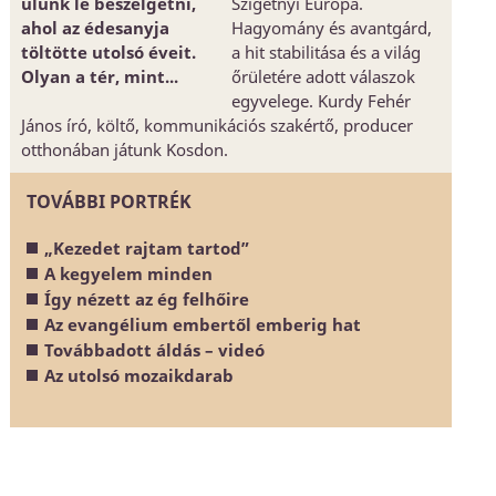
ülünk le beszélgetni,
Szigetnyi Európa.
ahol az édesanyja
Hagyomány és avantgárd,
töltötte utolsó éveit.
a hit stabilitása és a világ
Olyan a tér, mint...
őrületére adott válaszok
egyvelege. Kurdy Fehér
János író, költő, kommunikációs szakértő, producer
otthonában játunk Kosdon.
TOVÁBBI PORTRÉK
„Kezedet rajtam tartod”
A kegyelem minden
Így nézett az ég felhőire
Az evangélium embertől emberig hat
Továbbadott áldás – videó
Az utolsó mozaikdarab