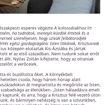
 északpesti esperes végezte A kolosséiakhoz írt
etném, ha tudnátok, mennyit küzdök értetek és a
mernek személyesen, hogy szívük felbátorodjék
értés egész gazdagságára: Isten titkának, Krisztusnak
cius közepén elutaztak Kis-Ázsiába és jártak
tott el az első században. Nem tudunk sokat erről
t állt. Nyilas Zoltán kifejtette, hogy az ottaniak
zelőtt a verőceiek.
tta és buzdította őket. A környékbeli
ihetetlen csoda, hogy három hónap alatt
vszázadokon át megtartotta és megőrizte az Isten,
 szabadsága az életükben. „Isten hálaadásra emeli
e kaptunk, és arra, hogy a Krisztus felé vezető úton
gyunk, és bármilyen nehézség is van a szívünkben,