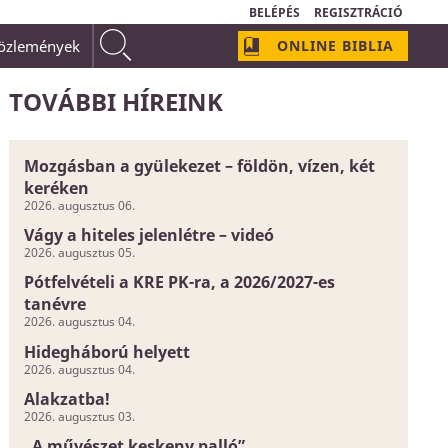
BELÉPÉS
REGISZTRÁCIÓ
közlemények
ONLINE BIBLIA
omályos és bizonytalan dolog;
Isten szeretetének neve van:
TOVÁBBI HÍREINK
Mozgásban a gyülekezet – földön, vízen, két
keréken
2026. augusztus 06.
Vágy a hiteles jelenlétre – videó
2026. augusztus 05.
Pótfelvételi a KRE PK-ra, a 2026/2027-es
tanévre
2026. augusztus 04.
Hidegháború helyett
2026. augusztus 04.
Alakzatba!
2026. augusztus 03.
„A művészet keskeny palló”