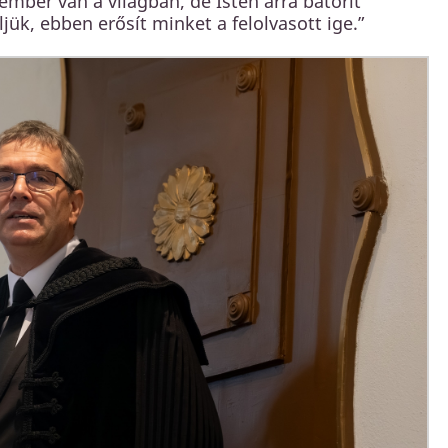
ber van a világban, de Isten arra bátorít
jük, ebben erősít minket a felolvasott ige.”