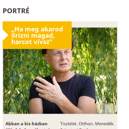
PORTRÉ
„Ha meg akarod
őrizni magad,
harcot vívsz”
Abban a kis házban
Tisztelet. Otthon. Menedék.