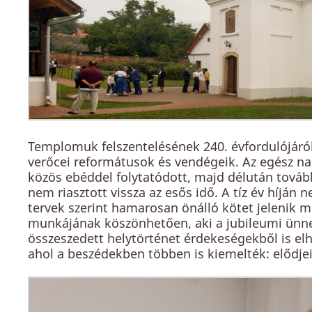
Templomuk felszentelésének 240. évfordulójáró
verőcei reformátusok és vendégeik. Az egész nap
közös ebéddel folytatódott, majd délután tová
nem riasztott vissza az esős idő. A tíz év híjá
tervek szerint hamarosan önálló kötet jelenik m
munkájának köszönhetően, aki a jubileumi ünne
összeszedett helytörténet érdekeségekből is elha
ahol a beszédekben többen is kiemelték: elődje