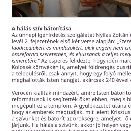
A hálás szív bátorítása
Az ünnepi igehirdetés szolgálatát Nyilas Zoltán
levél 2. fejezetének első két verse alapján: „
Szer
laodiceaiakért és mindazokért, akik engem nem is
összeforrva szeretetben, és eljussanak a teljes meg
ismeretére.
” Az esperes felidézte, hogy idén már
Kolossé környékén is, amelyet földrengés pusztí
a településről, csak annyit, hogy egy folyó mellet
meghallották Isten hangját, akárcsak 240 évvel e
Verőcén kiálltak mindazért, amire Isten bátoríto
reformátusok is segítették őket ebben, mégis h
megépült ez a templom. A gyülekezetet utána é
hogy az emberek megtudják, mit jelent Krisztus
a szívünket és bátorít az örökségre, amelyet Től
járjunk. Ha hálás a szívünk, akkor jó helyen va