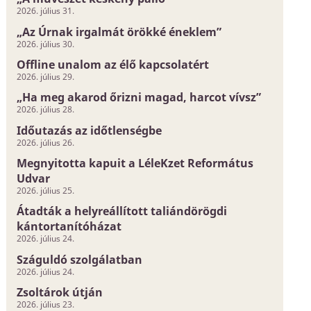
2026. július 31.
„Az Úrnak irgalmát örökké éneklem”
2026. július 30.
Offline unalom az élő kapcsolatért
2026. július 29.
„Ha meg akarod őrizni magad, harcot vívsz”
2026. július 28.
Időutazás az időtlenségbe
2026. július 26.
Megnyitotta kapuit a LéleKzet Református
Udvar
2026. július 25.
Átadták a helyreállított taliándörögdi
kántortanítóházat
2026. július 24.
Száguldó szolgálatban
2026. július 24.
Zsoltárok útján
2026. július 23.