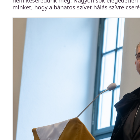
nem keseredünk meg. Nagyon sok elégedetlen em
minket, hogy a bánatos szívet hálás szívre cserél