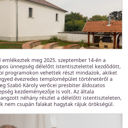
l emlékeztek meg 2025. szeptember 14-én a
os ünnepség délelőtt istentisztelettel kezdődött,
bbi programokon vehettek részt mindazok, akiket
n negyed évezredes templomépület történetéről a
eg Szabó Károly verőcei presbiter áldozatos
pség kezdeményezője is volt. Az általa
ngzott néhány részlet a délelőtti istentiszteleten,
ik nem csupán falakat hagytak rájuk örökségül.