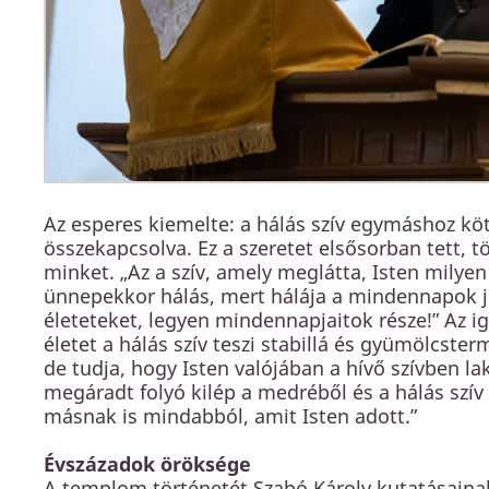
Az esperes kiemelte: a hálás szív egymáshoz kö
összekapcsolva. Ez a szeretet elsősorban tett, t
minket. „Az a szív, amely meglátta, Isten milye
ünnepekkor hálás, mert hálája a mindennapok je
életeteket, legyen mindennapjaitok része!” Az i
életet a hálás szív teszi stabillá és gyümölcst
de tudja, hogy Isten valójában a hívő szívben lak
megáradt folyó kilép a medréből és a hálás szív 
másnak is mindabból, amit Isten adott.”
Évszázadok öröksége
A templom történetét Szabó Károly kutatásaina