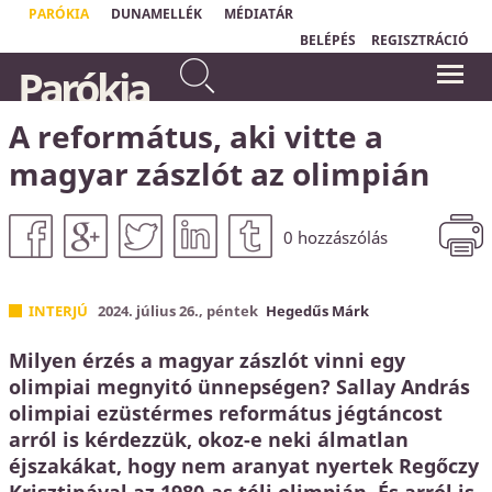
PARÓKIA
DUNAMELLÉK
MÉDIATÁR
BELÉPÉS
REGISZTRÁCIÓ
Mert irgalmas leszek
„
Aki nem érzi magát biztonságban, az
Parókia
gonoszságaikkal szemben, és
védekezik. Ha én tudom, hogy
bűneikről nem emlékezem meg
Krisztusban örök biztonságom van, mert
Isten minden bűnömet eltörölte, akkor
többé.
most már megbeszélhetjük, hogy mik a
A református, aki vitte a
Zsidók 8,12
bűneim."
Horváth Levente
magyar zászlót az olimpián
0
hozzászólás
INTERJÚ
2024. július 26., péntek
Hegedűs Márk
Milyen érzés a magyar zászlót vinni egy
olimpiai megnyitó ünnepségen? Sallay András
olimpiai ezüstérmes református jégtáncost
arról is kérdezzük, okoz-e neki álmatlan
éjszakákat, hogy nem aranyat nyertek Regőczy