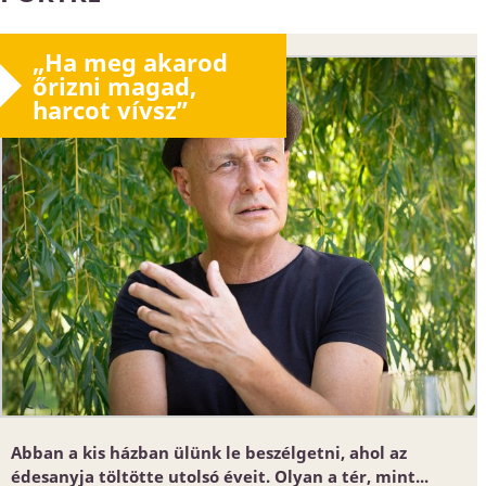
„Ha meg akarod
őrizni magad,
harcot vívsz”
Abban a kis házban ülünk le beszélgetni, ahol az
édesanyja töltötte utolsó éveit. Olyan a tér, mint...