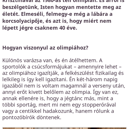
Krisztinával az 1980-as téli olimpián. És arról is
beszélgetünk, Isten hogyan mentette meg az
életét. Elmeséli, felmegy-e még a lábára a
korcsolyacipője, és azt is, hogy miért nem
lépett jégre csaknem 40 éve.
Hogyan viszonyul az olimpiához?
Különös varázsa van, és én átélhettem. A
sportolók a csúcsformájukat – amennyire lehet –
az olimpiához igazítják, a felkészülést fizikailag és
lelkileg is így kell igazítani. Én két-három napig
igazából nem is voltam magamnál a verseny után,
annyi erőt kivett belőlem az olimpia. Így van ez,
annak ellenére is, hogy a jégtánc más, mint a
többi sportág, mert mi nem egy stopperórával
vagy a centikkel hadakozunk, hanem rólunk a
pontozóbírók döntenek.