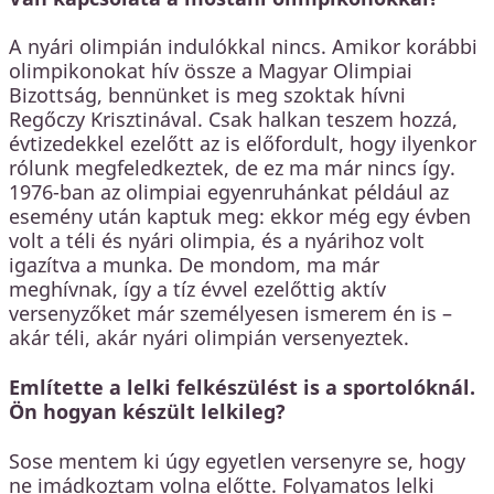
A nyári olimpián indulókkal nincs. Amikor korábbi
olimpikonokat hív össze a Magyar Olimpiai
Bizottság, bennünket is meg szoktak hívni
Regőczy Krisztinával. Csak halkan teszem hozzá,
évtizedekkel ezelőtt az is előfordult, hogy ilyenkor
rólunk megfeledkeztek, de ez ma már nincs így.
1976-ban az olimpiai egyenruhánkat például az
esemény után kaptuk meg: ekkor még egy évben
volt a téli és nyári olimpia, és a nyárihoz volt
igazítva a munka. De mondom, ma már
meghívnak, így a tíz évvel ezelőttig aktív
versenyzőket már személyesen ismerem én is –
akár téli, akár nyári olimpián versenyeztek.
Említette a lelki felkészülést is a sportolóknál.
Ön hogyan készült lelkileg?
Sose mentem ki úgy egyetlen versenyre se, hogy
ne imádkoztam volna előtte. Folyamatos lelki