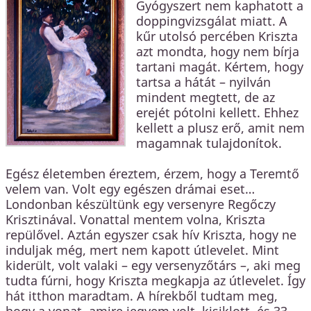
Gyógyszert nem kaphatott a
doppingvizsgálat miatt. A
kűr utolsó percében Kriszta
azt mondta, hogy nem bírja
tartani magát. Kértem, hogy
tartsa a hátát – nyilván
mindent megtett, de az
erejét pótolni kellett. Ehhez
kellett a plusz erő, amit nem
magamnak tulajdonítok.
Egész életemben éreztem, érzem, hogy a Teremtő
velem van. Volt egy egészen drámai eset…
Londonban készültünk egy versenyre Regőczy
Krisztinával. Vonattal mentem volna, Kriszta
repülővel. Aztán egyszer csak hív Kriszta, hogy ne
induljak még, mert nem kapott útlevelet. Mint
kiderült, volt valaki – egy versenyzőtárs –, aki meg
tudta fúrni, hogy Kriszta megkapja az útlevelet. Így
hát itthon maradtam. A hírekből tudtam meg,