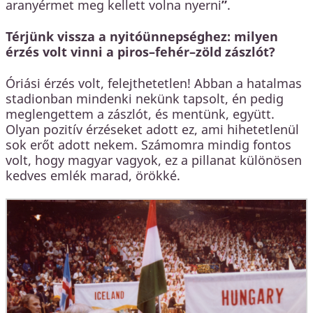
aranyérmet meg kellett volna nyerni
”
.
Térjünk vissza a nyitóünnepséghez: milyen
érzés volt vinni a piros–fehér–zöld zászlót?
Óriási érzés volt, felejthetetlen! Abban a hatalmas
stadionban mindenki nekünk tapsolt, én pedig
meglengettem a zászlót, és mentünk, együtt.
Olyan pozitív érzéseket adott ez, ami hihetetlenül
sok erőt adott nekem. Számomra mindig fontos
volt, hogy magyar vagyok, ez a pillanat különösen
kedves emlék marad, örökké.