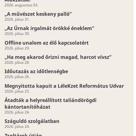
2026. augusztus 03.
„A művészet keskeny palló”
2026. július 31.
„Az Úrnak irgalmát örökké éneklem”
2026. július 30.
Offline unalom az élő kapcsolatért
2026. július 29.
„Ha meg akarod őrizni magad, harcot vívsz”
2026. július 28.
Időutazás az időtlenségbe
2026. július 26.
Megnyitotta kapuit a LéleKzet Református Udvar
2026. július 25.
Átadták a helyreállított taliándörögdi
kántortanítóházat
2026. július 24.
Száguldó szolgálatban
2026. július 24.
Zsoltárok útján