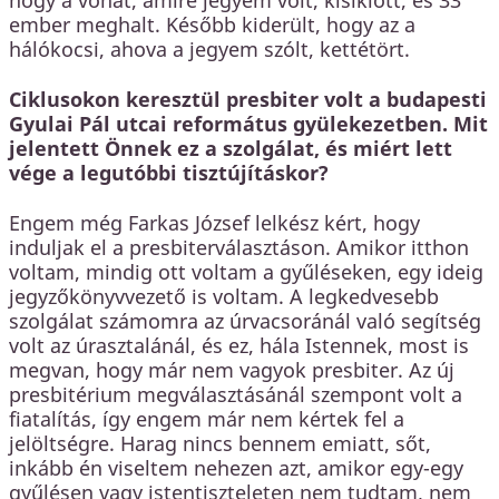
hogy a vonat, amire jegyem volt, kisiklott, és 33
ember meghalt. Később kiderült, hogy az a
hálókocsi, ahova a jegyem szólt, kettétört.
Ciklusokon keresztül presbiter volt a budapesti
Gyulai Pál utcai református gyülekezetben. Mit
jelentett Önnek ez a szolgálat, és miért lett
vége a legutóbbi tisztújításkor?
Engem még Farkas József lelkész kért, hogy
induljak el a presbiterválasztáson. Amikor itthon
voltam, mindig ott voltam a gyűléseken, egy ideig
jegyzőkönyvvezető is voltam. A legkedvesebb
szolgálat számomra az úrvacsoránál való segítség
volt az úrasztalánál, és ez, hála Istennek, most is
megvan, hogy már nem vagyok presbiter. Az új
presbitérium megválasztásánál szempont volt a
fiatalítás, így engem már nem kértek fel a
jelöltségre. Harag nincs bennem emiatt, sőt,
inkább én viseltem nehezen azt, amikor egy-egy
gyűlésen vagy istentiszteleten nem tudtam, nem