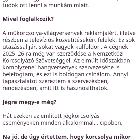
tudok ott lenni a munkám miatt.
Mivel foglalkozik?
A műkorcsolya-világversenyek reklámjaiért, illetve
részben a televíziós közvetítésekért felelek. Ez sok
utazással jár, sokat vagyok külföldön. A cégnek
2025–26-ra még van szerződése a Nemzetközi
Korcsolyázó Szövetséggel. Az elmúlt időszakban
komolyzenei hangversenyek szervezésébe is
belefogtam, és ezt is boldogan csinálom. Annyi
tapasztalatot szereztem a szervezésben,
rendezésben, amit itt is hasznosíthatok.
Jégre megy-e még?
Hát ezeken az említett jégkorcsolyás
eseményeken minden alkalommal… cipőben.
Na jó, de úgy értettem, hogy korcsolya mikor