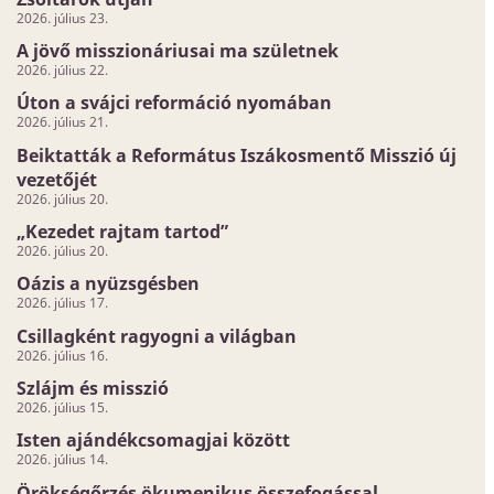
2026. július 23.
A jövő misszionáriusai ma születnek
2026. július 22.
Úton a svájci reformáció nyomában
2026. július 21.
Beiktatták a Református Iszákosmentő Misszió új
vezetőjét
2026. július 20.
„Kezedet rajtam tartod”
2026. július 20.
Oázis a nyüzsgésben
2026. július 17.
Csillagként ragyogni a világban
2026. július 16.
Szlájm és misszió
2026. július 15.
Isten ajándékcsomagjai között
2026. július 14.
Örökségőrzés ökumenikus összefogással