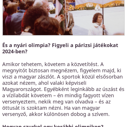
És a nyári olimpia? Figyeli a párizsi játékokat
2024-ben?
Amikor tehetem, követem a közvetítést. A
megnyitót biztosan megnézem, figyelem majd, ki
viszi a magyar zászlót. A sportok közül elsősorban
azokat nézem, ahol valaki képviseli
Magyarországot. Egyébként leginkább az úszást és
a vízilabdát követem – én mindig fagyott vízen
versenyeztem, nekik meg van olvadva – és az
öttusát is szoktam nézni. Ha van magyar
versenyző, akkor különösen dobog a szívem.
Hogyan szurkol egy korábbi olimpikon?