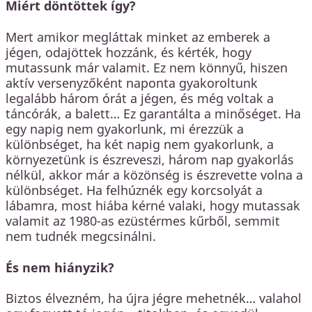
Miért döntöttek így?
Mert amikor megláttak minket az emberek a
jégen, odajöttek hozzánk, és kérték, hogy
mutassunk már valamit. Ez nem könnyű, hiszen
aktív versenyzőként naponta gyakoroltunk
legalább három órát a jégen, és még voltak a
táncórák, a balett… Ez garantálta a minőséget. Ha
egy napig nem gyakorlunk, mi érezzük a
különbséget, ha két napig nem gyakorlunk, a
környezetünk is észreveszi, három nap gyakorlás
nélkül, akkor már a közönség is észrevette volna a
különbséget. Ha felhúznék egy korcsolyát a
lábamra, most hiába kérné valaki, hogy mutassak
valamit az 1980-as ezüstérmes kűrből, semmit
nem tudnék megcsinálni.
És nem hiányzik?
Biztos élvezném, ha újra jégre mehetnék… valahol