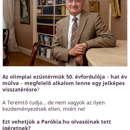
Az olimpiai ezüstérmük 50. évfordulója
–
hat év
múlva
–
megfelelő alkalom lenne egy jelképes
visszatérésre
?
A Teremtő tudja… de nem vagyok az ilyen
kezdeményezések ellen, miért ne!
Ezt vehetjük a Parókia.hu olvasóinak tett
ígéretnek?