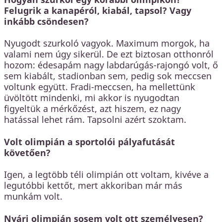
Felugrik a kanapéról, kiabál, tapsol? Vagy
inkább csöndesen?
Nyugodt szurkoló vagyok. Maximum morgok, ha
valami nem úgy sikerül. De ezt biztosan otthonról
hozom: édesapám nagy labdarúgás-rajongó volt, ő
sem kiabált, stadionban sem, pedig sok meccsen
voltunk együtt. Fradi-meccsen, ha mellettünk
üvöltött mindenki, mi akkor is nyugodtan
figyeltük a mérkőzést, azt hiszem, ez nagy
hatással lehet rám. Tapsolni azért szoktam.
Volt olimpián a sportolói pályafutását
követően?
Igen, a legtöbb téli olimpián ott voltam, kivéve a
legutóbbi kettőt, mert akkoriban már más
munkám volt.
Nyári olimpián sosem volt ott személyesen?