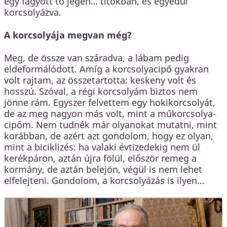
egy fagyott tó jegén… titokban, és egyedül
korcsolyázva.
A korcsolyája megvan még?
Meg, de össze van száradva, a lábam pedig
eldeformálódott. Amíg a korcsolyacipő gyakran
volt rajtam, az összetartotta: keskeny volt és
hosszú. Szóval, a régi korcsolyám biztos nem
jönne rám. Egyszer felvettem egy hokikorcsolyát,
de az meg nagyon más volt, mint a műkorcsolya-
cipőm. Nem tudnék már olyanokat mutatni, mint
korábban, de azért azt gondolom, hogy ez olyan,
mint a biciklizés: ha valaki évtizedekig nem ül
kerékpáron, aztán újra fölül, először remeg a
kormány, de aztán belejön, végül is nem lehet
elfelejteni. Gondolom, a korcsolyázás is ilyen…