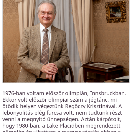
1976-ban voltam először olimpián, Innsbruckban.
Ekkor volt először olimpiai szám a jégtánc, mi
ötödik helyen végeztünk Regőczy Krisztinával. A
lebonyolítás elég furcsa volt, nem tudtunk részt
venni a megnyitó ünnepségen. Aztán kárpótolt,
hogy 1980-ban, a Lake Placidben megrendezett
olimpián én vihettem a magyar zászlót abban a