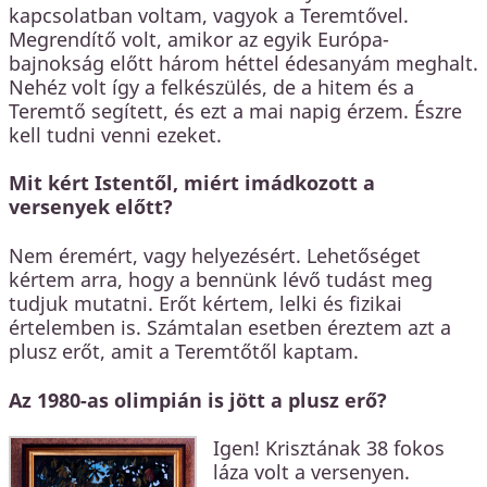
kapcsolatban voltam, vagyok a Teremtővel.
Megrendítő volt, amikor az egyik Európa-
bajnokság előtt három héttel édesanyám meghalt.
Nehéz volt így a felkészülés, de a hitem és a
Teremtő segített, és ezt a mai napig érzem. Észre
kell tudni venni ezeket.
Mit kért Istentől, miért imádkozott a
versenyek előtt?
Nem éremért, vagy helyezésért. Lehetőséget
kértem arra, hogy a bennünk lévő tudást meg
tudjuk mutatni. Erőt kértem, lelki és fizikai
értelemben is. Számtalan esetben éreztem azt a
plusz erőt, amit a Teremtőtől kaptam.
Az 1980-as olimpián is jött a plusz erő?
Igen! Krisztának 38 fokos
láza volt a versenyen.