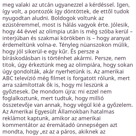
meg valaki az utcán ugyanezzel a kérdéssel. Igen,
így volt, a pontozók így döntöttek, de ettől tudok
nyugodtan aludni. Boldogok voltunk az
ezüstéremmel, most is hálás vagyok érte. Jólesik,
hogy 44 évvel az olimpia után is még szóba kerül –
interjúban és szakmai körökben is – hogy aranyat
érdemeltünk volna-e. Tényleg nüanszokon múlik,
hogy jól sikerül-e egy kűr. És persze a
bíráskodásban is történhet akármi. Persze, nem
titok, úgy érkeztünk meg az olimpiára, hogy sokan
úgy gondolták, akár nyerhetünk is. Az amerikai
ABC televízió még filmet is forgatott rólunk, mert
arra számítottak ők is, hogy mi leszünk a
győztesek. De mondom újra: mi ezzel nem
foglalkoztunk, mert tudtuk, hogy millió
összetevője van annak, hogy végül kié a győzelem.
Az Amerikai Egyesült Államokban hatalmas
reklámot kaptunk, amikor az amerikai
kommentátor az éremátadó ünnepségen azt
mondta, hogy „ez az a páros, akiknek az