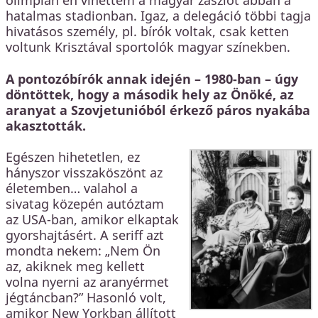
hatalmas stadionban. Igaz, a delegáció többi tagja
hivatásos személy, pl. bírók voltak, csak ketten
voltunk Krisztával sportolók magyar színekben.
A pontozóbírók annak idején – 1980-ban – úgy
döntöttek, hogy a második hely az Önöké, az
aranyat a Szovjetunióból érkező páros nyakába
akasztották.
Egészen hihetetlen, ez
hányszor visszaköszönt az
életemben… valahol a
sivatag közepén autóztam
az USA-ban, amikor elkaptak
gyorshajtásért. A seriff azt
mondta nekem: „Nem Ön
az, akiknek meg kellett
volna nyerni az aranyérmet
jégtáncban?” Hasonló volt,
amikor New Yorkban állított