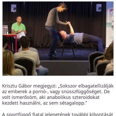
Krisztu Gábor megjegyzi: „Sokszor elbagatellizálják
az emberek a pornó-, vagy snüsszfüggőséget. De
volt ismerősöm, aki anabolikus szteroidokat
kezdett használni, az sem sétagalopp.”
A sportfüggő fiatal jelenetének további kibontását