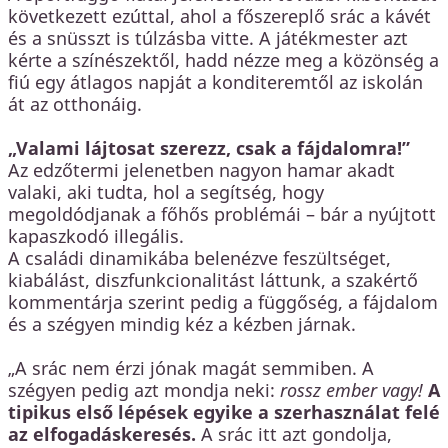
következett ezúttal, ahol a főszereplő srác a kávét
és a snüsszt is túlzásba vitte. A játékmester azt
kérte a színészektől, hadd nézze meg a közönség a
fiú egy átlagos napját a konditeremtől az iskolán
át az otthonáig.
„Valami lájtosat szerezz, csak a fájdalomra!”
Az edzőtermi jelenetben nagyon hamar akadt
valaki, aki tudta, hol a segítség, hogy
megoldódjanak a főhős problémái – bár a nyújtott
kapaszkodó illegális.
A családi dinamikába belenézve feszültséget,
kiabálást, diszfunkcionalitást láttunk, a szakértő
kommentárja szerint pedig a függőség, a fájdalom
és a szégyen mindig kéz a kézben járnak.
„A srác nem érzi jónak magát semmiben. A
szégyen pedig azt mondja neki:
rossz ember vagy!
A
tipikus első lépések egyike a szerhasználat felé
az elfogadáskeresés.
A srác itt azt gondolja,