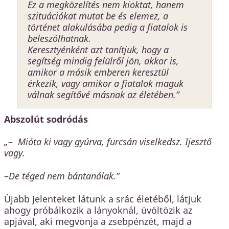
Ez a megközelítés nem kioktat, hanem
szituációkat mutat be és elemez, a
történet alakulásába pedig a fiatalok is
beleszólhatnak.
Keresztyénként azt tanítjuk, hogy a
segítség mindig felülről jön, akkor is,
amikor a másik emberen keresztül
érkezik, vagy amikor a fiatalok maguk
válnak segítővé másnak az életében.”
Abszolút sodródás
„
–
Mióta ki vagy gyúrva, furcsán viselkedsz. Ijesztő
vagy.
–
De téged nem bántanálak.”
Újabb jelenteket látunk a srác életéből, látjuk
ahogy próbálkozik a lányoknál, üvöltözik az
apjával, aki megvonja a zsebpénzét, majd a