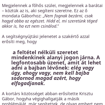
Megjelennek a főhős szülei, megjelennek a barátai
– köztük az is, aki segíteni szeretne. Ez az ő
mondata Gáborhoz: „
Nem fognak bezárni, csak
hagyd abba az egészet. Hidd el, mi szeretünk téged
akkor is, ha ezt nem csinálod
.”
A segítségnyújtási jelenetet a szakértő azzal
erősíti meg, hogy
a feltétel nélküli szeretet
mindenkinek alanyi jogon járna. A
legfontosabb üzenet, amit át lehet
adni a bajban lévőnek:
elég vagy
úgy, ahogy vagy, nem kell bajba
sodornod magad azért, hogy
elfogadjanak.
A kortárs közösséget abban erősítette Krisztu
Gábor, hogyha végighallgatják a másik
problémáját, már segítettek, de olyan embert nem