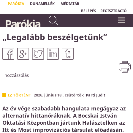
PARÓKIA
DUNAMELLÉK
MÉDIATÁR
BELÉPÉS
REGISZTRÁCIÓ
Mert irgalmas leszek
„
Aki nem érzi magát biztonságban, az
Parókia
gonoszságaikkal szemben, és
védekezik. Ha én tudom, hogy
bűneikről nem emlékezem meg
Krisztusban örök biztonságom van, mert
Isten minden bűnömet eltörölte, akkor
többé.
most már megbeszélhetjük, hogy mik a
„Legalább beszélgetünk”
Zsidók 8,12
bűneim."
Horváth Levente
hozzászólás
EZ TÖRTÉNT
2026. június 18., csütörtök
Parti Judit
Az év vége szabadabb hangulata megágyaz az
alternatív hittanóráknak. A Bocskai István
Oktatási Központban jártunk Halásztelken az
Itt és Most improvizációs társulat előadásán.