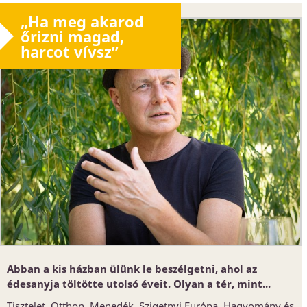
„Ha meg akarod
őrizni magad,
harcot vívsz”
Abban a kis házban ülünk le beszélgetni, ahol az
édesanyja töltötte utolsó éveit. Olyan a tér, mint...
Tisztelet. Otthon. Menedék. Szigetnyi Európa. Hagyomány és