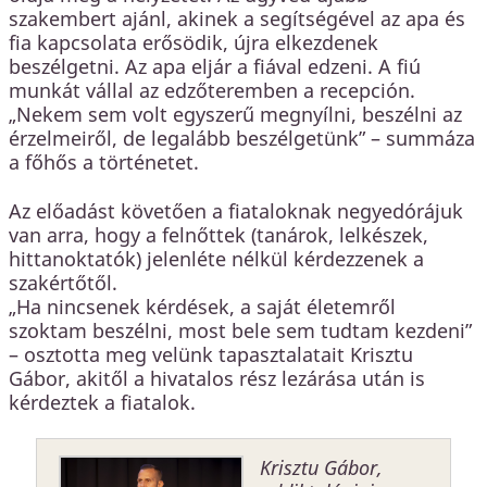
szakembert ajánl, akinek a segítségével az apa és
fia kapcsolata erősödik, újra elkezdenek
beszélgetni. Az apa eljár a fiával edzeni. A fiú
munkát vállal az edzőteremben a recepción.
„Nekem sem volt egyszerű megnyílni, beszélni az
érzelmeiről, de legalább beszélgetünk” – summáza
a főhős a történetet.
Az előadást követően a fiataloknak negyedórájuk
van arra, hogy a felnőttek (tanárok, lelkészek,
hittanoktatók) jelenléte nélkül kérdezzenek a
szakértőtől.
„Ha nincsenek kérdések, a saját életemről
szoktam beszélni, most bele sem tudtam kezdeni”
– osztotta meg velünk tapasztalatait Krisztu
Gábor, akitől a hivatalos rész lezárása után is
kérdeztek a fiatalok.
Krisztu Gábor
,