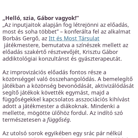
„Helló, szia, Gábor vagyok!”
„Az inputjaitok alapján fog létrejönni az előadás,
most és soha többet” – konferálta fel az alkalmat
Borbás Gergő, az
Itt és Most Társulat
játékmestere, bemutatva a színészek mellett az
előadás szakértő résztvevőjét, Krisztu Gábor
addiktológiai konzultánst és gyászterapeutát.
Az improvizációs előadás fontos része a
közönséggel való összehangolódás. A bemelegítő
játékban a közönség bevonódását, aktivizálódását
segítő játékok követték egymást, majd a
függőségekkel kapcsolatos asszociációs kihívást
adott a játékmester a diákoknak. Mindenki a
mellette, mögötte ülőhöz fordul. Az indító szó
természetesen a
függőség
.
Az utolsó sorok egyikében egy srác pár nélkül