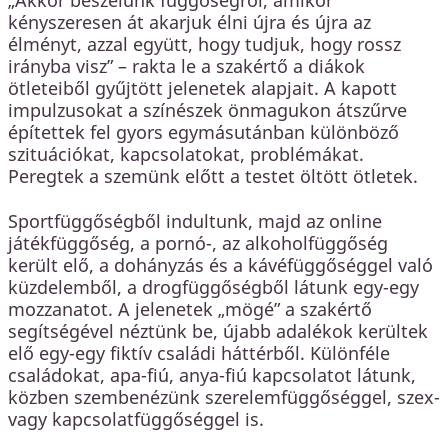
„Akkor beszélünk függőségről, amikor
kényszeresen át akarjuk élni újra és újra az
élményt, azzal együtt, hogy tudjuk, hogy rossz
irányba visz” – rakta le a szakértő a diákok
ötleteiből gyűjtött jelenetek alapjait. A kapott
impulzusokat a színészek önmagukon átszűrve
építettek fel gyors egymásutánban különböző
szituációkat, kapcsolatokat, problémákat.
Peregtek a szemünk előtt a testet öltött ötletek.
Sportfüggőségből indultunk, majd az online
játékfüggőség, a pornó-, az alkoholfüggőség
került elő, a dohányzás és a kávéfüggőséggel való
küzdelemből, a drogfüggőségből látunk egy-egy
mozzanatot. A jelenetek „mögé” a szakértő
segítségével néztünk be, újabb adalékok kerültek
elő egy-egy fiktív családi háttérből. Különféle
családokat, apa-fiú, anya-fiú kapcsolatot látunk,
közben szembenézünk szerelemfüggőséggel, szex-
vagy kapcsolatfüggőséggel is.