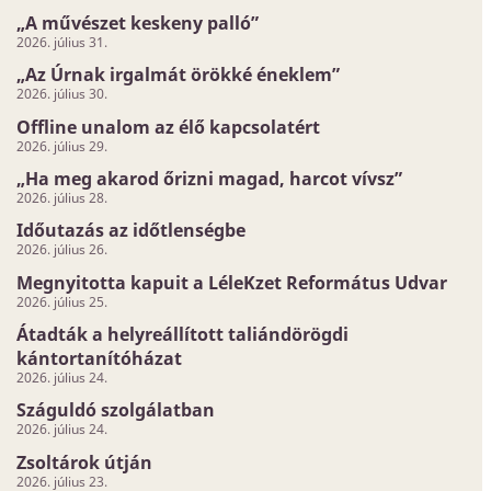
„A művészet keskeny palló”
2026. július 31.
„Az Úrnak irgalmát örökké éneklem”
2026. július 30.
Offline unalom az élő kapcsolatért
2026. július 29.
„Ha meg akarod őrizni magad, harcot vívsz”
2026. július 28.
Időutazás az időtlenségbe
2026. július 26.
Megnyitotta kapuit a LéleKzet Református Udvar
2026. július 25.
Átadták a helyreállított taliándörögdi
kántortanítóházat
2026. július 24.
Száguldó szolgálatban
2026. július 24.
Zsoltárok útján
2026. július 23.