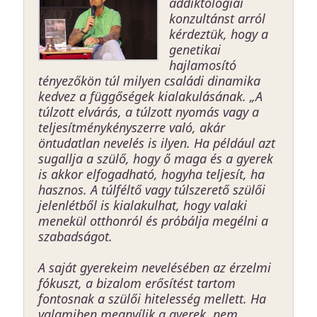
addiktológiai
konzultánst arról
kérdeztük, hogy a
genetikai
hajlamosító
tényezőkön túl milyen családi dinamika
kedvez a függőségek kialakulásának. „A
túlzott elvárás, a túlzott nyomás vagy a
teljesítménykényszerre való, akár
öntudatlan nevelés is ilyen. Ha például azt
sugallja a szülő, hogy ő maga és a gyerek
is akkor elfogadható, hogyha teljesít, ha
hasznos. A túlféltő vagy túlszerető szülői
jelenlétből is kialakulhat, hogy valaki
menekül otthonról és próbálja megélni a
szabadságot.
A saját gyerekeim nevelésében az érzelmi
fókuszt, a bizalom erősítést tartom
fontosnak a szülői hitelesség mellett. Ha
valamiben megnyílik a gyerek, nem