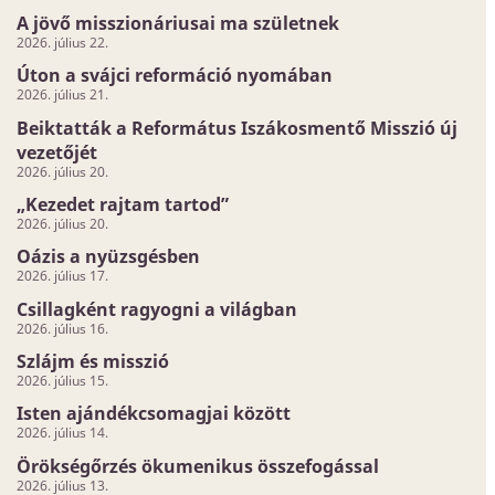
A jövő misszionáriusai ma születnek
2026. július 22.
Úton a svájci reformáció nyomában
2026. július 21.
Beiktatták a Református Iszákosmentő Misszió új
vezetőjét
2026. július 20.
„Kezedet rajtam tartod”
2026. július 20.
Oázis a nyüzsgésben
2026. július 17.
Csillagként ragyogni a világban
2026. július 16.
Szlájm és misszió
2026. július 15.
Isten ajándékcsomagjai között
2026. július 14.
Örökségőrzés ökumenikus összefogással
2026. július 13.