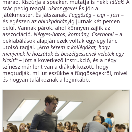
marad. Kiszúrja a speaker, mutatja is neki
: látlak
! A
srác pedig reagál,
akkor gyere!
És jön a
játékmester. És játszanak.
Függőség – cigi – füst
–
és egészen az
ablakpárkány
ig jutnak két percen
belül. Vannak párok, ahol könnyen zajlik az
asszociáció.
Négyes-hatos, kormány, Csernobil
– a
bekiabálások alapján ezek voltak egy-egy lánc
utolsó tagjai. „
Arra kérem a kollégákat, hogy
menjenek le hozzátok és beszélgessenek veletek egy
kicsit!”
– jött a következő instrukció, és a négy
színész már lent van a diákok között, hogy
megtudják, mi jut eszükbe a függőségekről, mivel
és hogyan találkoznak a leginkább.