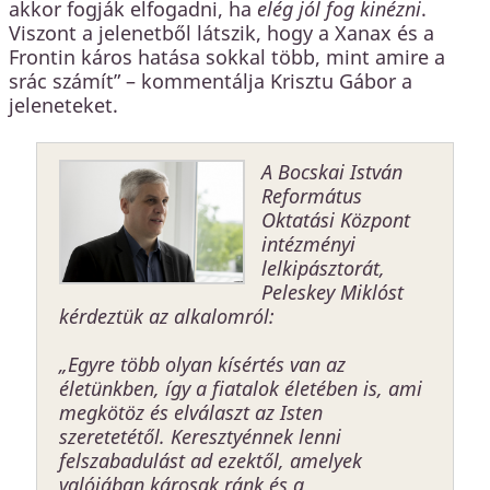
akkor fogják elfogadni, ha
elég jól fog kinézni
.
Viszont a jelenetből látszik, hogy a Xanax és a
Frontin káros hatása sokkal több, mint amire a
srác számít” – kommentálja Krisztu Gábor a
jeleneteket.
A Bocskai István
Református
Oktatási Központ
intézményi
lelkipásztorát,
Peleskey Miklóst
kérdeztük az alkalomról:
„Egyre több olyan kísértés van az
életünkben, így a fiatalok életében is, ami
megkötöz és elválaszt az Isten
szeretetétől. Keresztyénnek lenni
felszabadulást ad ezektől, amelyek
valójában károsak ránk és a