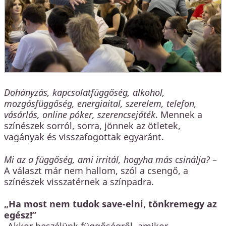
Dohányzás, kapcsolatfüggőség, alkohol,
mozgásfüggőség, energiaital, szerelem, telefon,
vásárlás, online póker, szerencsejáték
. Mennek a
színészek sorról, sorra, jönnek az ötletek,
vagányak és visszafogottak egyaránt.
Mi az a függőség, ami irritál, hogyha más csinálja?
–
A választ már nem hallom, szól a csengő, a
színészek visszatérnek a színpadra.
„Ha most nem tudok save-elni, tönkremegy az
egész!”