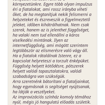
környezetünkre. Egyre több olyan impulzus
éri a fiatalokat, ami rossz irányba viheti
őket, de ha megtanítjuk nekik felismerni a
helyzeteket és észreveszik a figyelmeztető
jeleket, időben kihátrálhatnak. Nem csak
szerek, hanem az is jelenthet függőséget,
ha valaki nem tud ellenállni a káros
viselkedési mintának. Ilyen az
internetfüggőség, ami mögött szerintem
legtöbbször az elismerésre való vágy áll.
Ha a fiatalok rátalálnak Istenre, ez a
kapcsolat helyreteszi a torzult énképüket.
Függőség helyett kötődésre, pótszerek
helyett valódi tapasztalatokra, valódi
szabadságra van szükségük.
Arra szeretnénk bátorítani a fiataljainkat,
hogy egymásnak is segítséget nyújtsanak,
ha látják a veszélyeket.
Az improvizációs színház komoly témához
nyúl, mégis jó hangulatú előadás születik.