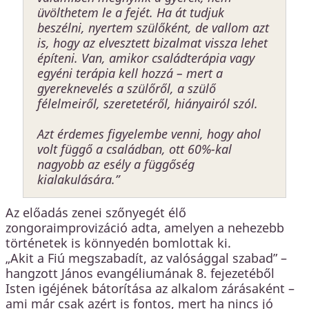
üvölthetem le a fejét. Ha át tudjuk
beszélni, nyertem szülőként, de vallom azt
is, hogy az elvesztett bizalmat vissza lehet
építeni. Van, amikor családterápia vagy
egyéni terápia kell hozzá – mert a
gyereknevelés a szülőről, a szülő
félelmeiről, szeretetéről, hiányairól szól.
Azt érdemes figyelembe venni, hogy ahol
volt függő a családban, ott 60%-kal
nagyobb az esély a függőség
kialakulására.”
Az előadás zenei szőnyegét élő
zongoraimprovizáció adta, amelyen a nehezebb
történetek is könnyedén bomlottak ki.
„Akit a Fiú megszabadít, az valósággal szabad” –
hangzott János evangéliumának 8. fejezetéből
Isten igéjének bátorítása az alkalom zárásaként –
ami már csak azért is fontos, mert ha nincs jó