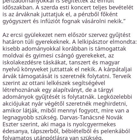
pénzadományokkal is segítettek az elmúlt
időszakban. A szerda esti koncert teljes bevételét
is az árváknak juttatjuk el, a pénzből főként
gyógyszert és infúziót fognak vásárolni nekik.”
Az ercsi gyülekezet nem először szervez gyűjtést
határon túli gyerekeknek. A lelkipásztor elmondta:
kisebb adományokkal korábban is támogattak
moldvai és gyimesi csángó gyerekeket, az
iskolakezdésre táskákat, tanszert és magyar
nyelvű könyveket juttattak el nekik. A kárpátaljai
árvák támogatását is szeretnék folytatni. Terveik
szerint az ottani lelkészek segítségével
létrehoznának egy alapítványt, de a tárgyi
adományok gyűjtését is folytatnák. Legközelebbi
akciójukat nyár végétől szeretnék meghirdetni,
amikor látják, miből mennyi fogyott, mire van a
legnagyobb szükség. Darvas-Tanácsné Novák
Eszter szerint, aki maga is nyolcgyermekes
édesanya, tápszerből, bébiételből és pelenkából
folyamatos utánpótlásra van szükség.