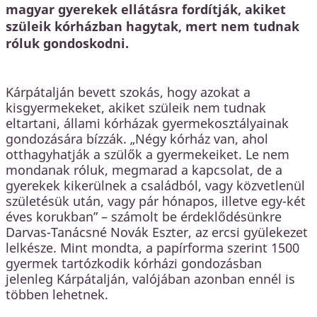
magyar gyerekek ellátásra fordítják, akiket
szüleik kórházban hagytak, mert nem tudnak
róluk gondoskodni.
Kárpátalján bevett szokás, hogy azokat a
kisgyermekeket, akiket szüleik nem tudnak
eltartani, állami kórházak gyermekosztályainak
gondozására bízzák. „Négy kórház van, ahol
otthagyhatják a szülők a gyermekeiket. Le nem
mondanak róluk, megmarad a kapcsolat, de a
gyerekek kikerülnek a családból, vagy közvetlenül
születésük után, vagy pár hónapos, illetve egy-két
éves korukban” – számolt be érdeklődésünkre
Darvas-Tanácsné Novák Eszter, az ercsi gyülekezet
lelkésze. Mint mondta, a papírforma szerint 1500
gyermek tartózkodik kórházi gondozásban
jelenleg Kárpátalján, valójában azonban ennél is
többen lehetnek.