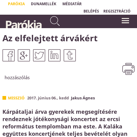
PARÓKIA
DUNAMELLÉK
MÉDIATÁR
BELÉPÉS
REGISZTRÁCIÓ
Mert irgalmas leszek
„
Aki nem érzi magát biztonságban, az
Parókia
gonoszságaikkal szemben, és
védekezik. Ha én tudom, hogy
bűneikről nem emlékezem meg
Krisztusban örök biztonságom van, mert
Isten minden bűnömet eltörölte, akkor
többé.
most már megbeszélhetjük, hogy mik a
Az elfelejtett árvákért
Zsidók 8,12
bűneim."
Horváth Levente
hozzászólás
MISSZIÓ
2017. június 06., kedd
Jakus Ágnes
Kárpátaljai árva gyerekek megsegítésére
rendeznek jótékonysági koncertet az ercsi
református templomban ma este. A Kaláka
együttes koncertjének teljes bevételét olyan