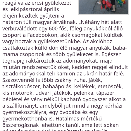
reagálva az ercsi gyülekezet
és lelkipásztorai április
elején kezdtek gyűjteni a
határon túli magyar árváknak. „Néhány hét alatt
verbuválódott egy 600 fős, főleg anyukákból álló
csoport a Facebookon, akik csomagokat küldtek
vagy hoztak a gyülekezetünkbe. Az akcióhoz
csatlakoztak külföldön élő magyar anyukák, baba-
mama csoportok és több gyülekezet is. Egészen
tegnapig raktároztuk az adományokat, majd
miután rendszereztük őket, kedden reggel elindult
az adományokkal teli kamion az ukrán határ felé.
Százötvennél is több zsáknyi ruha, játék,
tisztálkodószer, babaápolási kellékek, etetőszék,
kis motorok, udvari játékok, pelenka, tápszer,
bébiétel és vény nélkül kapható gyógyszer alkotja
a szállítmányt, amelyből jut mind a négy kórházi
gyermekosztályra, egy óvodába és egy
gyermekotthonba is. Hatalmas mértékű
összefogásnak lehettünk tanúi, emellett sokan