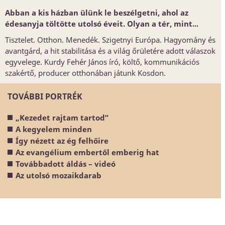
Abban a kis házban ülünk le beszélgetni, ahol az
édesanyja töltötte utolsó éveit. Olyan a tér, mint...
Tisztelet. Otthon. Menedék. Szigetnyi Európa. Hagyomány és
avantgárd, a hit stabilitása és a világ őrületére adott válaszok
egyvelege. Kurdy Fehér János író, költő, kommunikációs
szakértő, producer otthonában játunk Kosdon.
TOVÁBBI PORTRÉK
„Kezedet rajtam tartod”
A kegyelem minden
Így nézett az ég felhőire
Az evangélium embertől emberig hat
Továbbadott áldás – videó
Az utolsó mozaikdarab