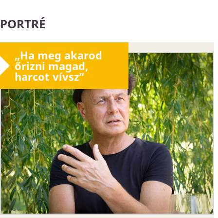
PORTRÉ
„Ha meg akarod
őrizni magad,
harcot vívsz”