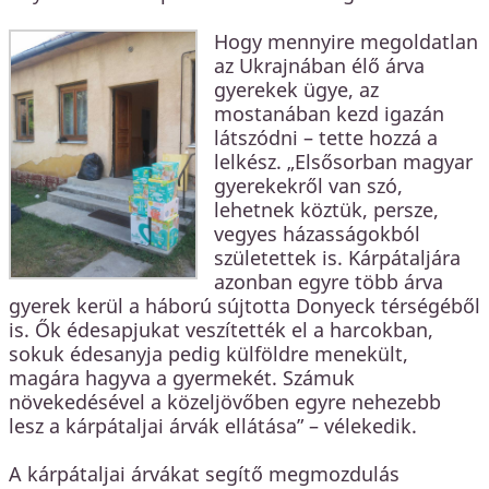
Hogy mennyire megoldatlan
az Ukrajnában élő árva
gyerekek ügye, az
mostanában kezd igazán
látszódni – tette hozzá a
lelkész. „Elsősorban magyar
gyerekekről van szó,
lehetnek köztük, persze,
vegyes házasságokból
születettek is. Kárpátaljára
azonban egyre több árva
gyerek kerül a háború sújtotta Donyeck térségéből
is. Ők édesapjukat veszítették el a harcokban,
sokuk édesanyja pedig külföldre menekült,
magára hagyva a gyermekét. Számuk
növekedésével a közeljövőben egyre nehezebb
lesz a kárpátaljai árvák ellátása” – vélekedik.
A kárpátaljai árvákat segítő megmozdulás