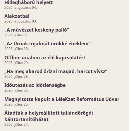
Hidegháború helyett
2026. augusztus 04.
Alakzatba!
2026. augusztus 03.
„A művészet keskeny palló”
2026. július 31.
„Az Úrnak irgalmát örökké éneklem”
2026. július 30.
Offline unalom az élő kapcsolatért
2026. július 29.
„Ha meg akarod őrizni magad, harcot vívsz”
2026. július 28.
Időutazás az időtlenségbe
2026. július 26.
Megnyitotta kapuit a LéleKzet Református Udvar
2026. július 25.
Átadták a helyreállított taliándörögdi
kántortanítóházat
2026. július 24.