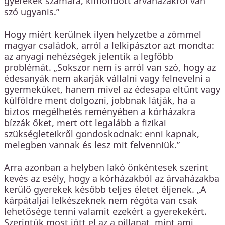
gyerekek számára, kimondott árvaházakról van
szó ugyanis.”
Hogy miért kerülnek ilyen helyzetbe a zömmel
magyar családok, arról a lelkipásztor azt mondta:
az anyagi nehézségek jelentik a legfőbb
problémát. „Sokszor nem is arról van szó, hogy az
édesanyák nem akarják vállalni vagy felnevelni a
gyermeküket, hanem mivel az édesapa eltűnt vagy
külföldre ment dolgozni, jobbnak látják, ha a
biztos megélhetés reményében a kórházakra
bízzák őket, mert ott legalább a fizikai
szükségleteikről gondoskodnak: enni kapnak,
melegben vannak és lesz mit felvenniük.”
Arra azonban a helyben lakó önkéntesek szerint
kevés az esély, hogy a kórházakból az árvaházakba
kerülő gyerekek később teljes életet éljenek. „A
kárpátaljai lelkészeknek nem régóta van csak
lehetősége tenni valamit ezekért a gyerekekért.
Szerintük most jött el az a pillanat, mint ami