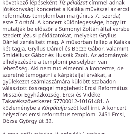
következő lépéseként
Tíz példázat
címmel adnak
jótékonysági koncertet a Kaláka művészei az ercsi
református templomban ma (június 7., szerda)
este 7 órától. A koncert különlegessége, hogy itt
mutatják be először a Sumonyi Zoltán által versbe
szedett jézusi példázatokat, melyeket Gryllus
Dániel zenésített meg. A műsorban fellép a Kaláka
két tagja, Gryllus Dániel és Becze Gábor, valamint
Smidéliusz Gábor és Huszák Zsolt. Az adományok
elhelyezésére a templomi perselyben van
lehetőség. Aki nem tud elmenni a koncertre, de
szeretné támogatni a kárpátaljai árvákat, a
gyülekezet számlaszámára küldött szabadon
választott összeggel megteheti: Ercsi Református
Missziói Egyházközség, Ercsi és Vidéke
Takarékszövetkezet 57700012-10161481. A
közleménybe a
Kárpátalja
szót kell írni. A koncert
helyszíne: ercsi református templom, 2451 Ercsi,
Dózsa György út 32.