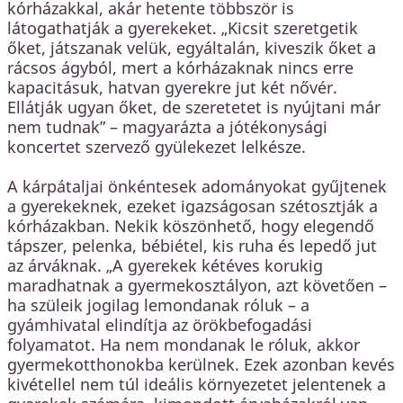
kórházakkal, akár hetente többször is
látogathatják a gyerekeket. „Kicsit szeretgetik
őket, játszanak velük, egyáltalán, kiveszik őket a
rácsos ágyból, mert a kórházaknak nincs erre
kapacitásuk, hatvan gyerekre jut két nővér.
Ellátják ugyan őket, de szeretetet is nyújtani már
nem tudnak” – magyarázta a jótékonysági
koncertet szervező gyülekezet lelkésze.
A kárpátaljai önkéntesek adományokat gyűjtenek
a gyerekeknek, ezeket igazságosan szétosztják a
kórházakban. Nekik köszönhető, hogy elegendő
tápszer, pelenka, bébiétel, kis ruha és lepedő jut
az árváknak. „A gyerekek kétéves korukig
maradhatnak a gyermekosztályon, azt követően –
ha szüleik jogilag lemondanak róluk – a
gyámhivatal elindítja az örökbefogadási
folyamatot. Ha nem mondanak le róluk, akkor
gyermekotthonokba kerülnek. Ezek azonban kevés
kivétellel nem túl ideális környezetet jelentenek a