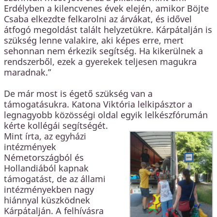
Erdélyben a kilencvenes évek elején, amikor Böjte
Csaba elkezdte felkarolni az árvákat, és idővel
átfogó megoldást talált helyzetükre. Kárpátalján is
szükség lenne valakire, aki képes erre, mert
sehonnan nem érkezik segítség. Ha kikerülnek a
rendszerből, ezek a gyerekek teljesen magukra
maradnak.”
De már most is égető szükség van a
támogatásukra. Katona Viktória lelkipásztor a
legnagyobb közösségi oldal egyik lelkészfórumán
kérte kollégái segítségét.
Mint írta, az egyházi
intézmények
Németországból és
Hollandiából kapnak
támogatást, de az állami
intézményekben nagy
hiánnyal küszködnek
Kárpátalján. A felhívásra