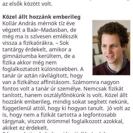
az elsők között volt.
Közel állt hozzánk emberileg
Kollár András mérnök tíz éve
végzett a Baár–Madasban, de
még ma is szívesen emlékszik
vissza a fizikaórákra. – Sok
tantárgy érdekelt, amikor a
gimnáziumba kerültem, de a
fizika akkor még nem
foglalkoztatott különösebben. A
tanár úr aztán rávilágított, hogy
van a fizikához affinitásom. Számomra nagyon
fontos volt a tanár úr személye. Nemcsak fizikát
tanított, hanem osztályfőnökünk is volt. Közel állt
hozzánk emberileg, mindig sokat segített nekünk,
függetlenül attól, hogy ki hogyan tanult. Jó volt az
is, hogy nem a fizikát tartotta a legfontosabb
tárgynak, viszont örömmel foglalkozott azokkal,
akiket ez érdekelt.