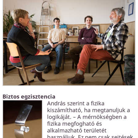
Biztos egzisztencia
András szerint a fizika
kiszámítható, ha megtanuljuk a
logikáját. – A mérnökségben a
fizika megfogható és
alkalmazható területét
használjuk. Ez nem csak sejtések