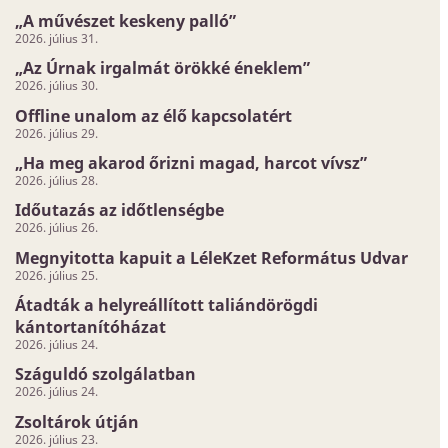
„A művészet keskeny palló”
2026. július 31.
„Az Úrnak irgalmát örökké éneklem”
2026. július 30.
Offline unalom az élő kapcsolatért
2026. július 29.
„Ha meg akarod őrizni magad, harcot vívsz”
2026. július 28.
Időutazás az időtlenségbe
2026. július 26.
Megnyitotta kapuit a LéleKzet Református Udvar
2026. július 25.
Átadták a helyreállított taliándörögdi
kántortanítóházat
2026. július 24.
Száguldó szolgálatban
2026. július 24.
Zsoltárok útján
2026. július 23.