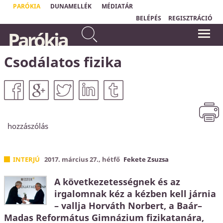
PARÓKIA
DUNAMELLÉK
MÉDIATÁR
BELÉPÉS
REGISZTRÁCIÓ
...nincsen üdvösség senki
Parókia
másban, mert nem is adatott az
"Isten szeretete nem valami homályos
embereknek az ég alatt
és bizonytalan dolog;
Isten szeretetének
neve van: Jézus Krisztus."
másnév, amely által
Ferenc pápa
Csodálatos fizika
üdvözülhetnénk.
Apostolok Cselekedetei
4,12
hozzászólás
INTERJÚ
2017. március 27., hétfő
Fekete Zsuzsa
A következetességnek és az
irgalomnak kéz a kézben kell járnia
– vallja Horváth Norbert, a Baár–
Madas Református Gimnázium fizikatanára,