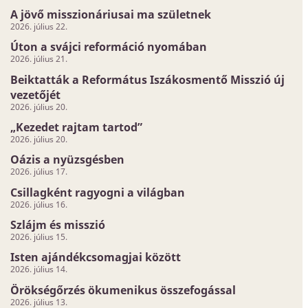
A jövő misszionáriusai ma születnek
2026. július 22.
Úton a svájci reformáció nyomában
2026. július 21.
Beiktatták a Református Iszákosmentő Misszió új
vezetőjét
2026. július 20.
„Kezedet rajtam tartod”
2026. július 20.
Oázis a nyüzsgésben
2026. július 17.
Csillagként ragyogni a világban
2026. július 16.
Szlájm és misszió
2026. július 15.
Isten ajándékcsomagjai között
2026. július 14.
Örökségőrzés ökumenikus összefogással
2026. július 13.