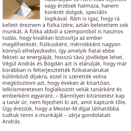
vagy érzések halmaza, hanem
konkrét dolgok, speciális
logikával. Rám is igaz, hogy rá
kellett éreznem a fizika ízére, aztán beletettem sok
munkát. A fizika abból a szempontból is hasznos
tudás, hogy kiválóan biztosítja az ember
megélhetését. Fizikusként, mérnökként nagyon
könnyű elhelyezkedni, így amelyik fiatal ebbe
fekteti az energiáját, hosszú távú jövőképe lehet.
Végül András és Bogdán azt is elárulják, hogy már
korábban is felterjesztették fizikatanárukat
különböző díjakra, ezzel is szerették volna
megköszönni azt, hogy éveken át kitartóan,
lelkiismeretesen foglalkozott velük tanárként és
emberként egyaránt. – Bármilyen kitüntetést kap
a tanár úr, nem fejezheti ki azt, amit kaptunk tőle.
Úgy érezzük, hogy a Mester-M díjjal láthatóbbá
tudtuk tenni a munkáját – zárja gondolatait
András.