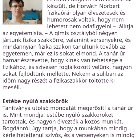
készült, de Horváth Norbert
fizikaórái olyan élvezetesek és
humorosak voltak, hogy nem
lehetett nem odafigyelni – állítja
az egyetemista. – A gimis osztályból négyen
jártunk fizika szakkörre, valamint versenyekre, és
mindannyian fizika szakon tanultunk tovább az
egyetemen, már ez is sokat elmond. A tanár úr
hamar észrevette, hogy kinek van tehetsége a
fizikához, és szívesen foglalkozott velünk, nagyon
sokat fejlődtünk mellette. Nekem a suliban az
időm nagy részét a fizikaszakkör töltötte ki –
meséli.
Estébe nyúló szakkörök
Tanítványa utolsó mondatát megerősíti a tanár úr
is. Mint mondja, estébe nyúló szakköröket
tartottak, és nagyon élvezték a közös munkát.
Bogdánról úgy tartja, hogy a munkában mindig
kérlelhetetlenül szívós, és a versenyeken is mindig