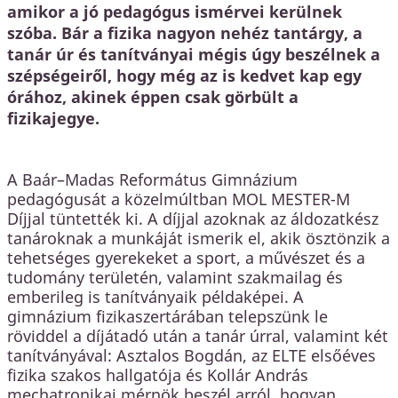
amikor a jó pedagógus ismérvei kerülnek
szóba. Bár a fizika nagyon nehéz tantárgy, a
tanár úr és tanítványai mégis úgy beszélnek a
szépségeiről, hogy még az is kedvet kap egy
órához, akinek éppen csak görbült a
fizikajegye.
A Baár–Madas Református Gimnázium
pedagógusát a közelmúltban MOL MESTER-M
Díjjal tüntették ki. A díjjal azoknak az áldozatkész
tanároknak a munkáját ismerik el, akik ösztönzik a
tehetséges gyerekeket a sport, a művészet és a
tudomány területén, valamint szakmailag és
emberileg is tanítványaik példaképei. A
gimnázium fizikaszertárában telepszünk le
röviddel a díjátadó után a tanár úrral, valamint két
tanítványával: Asztalos Bogdán, az ELTE elsőéves
fizika szakos hallgatója és Kollár András
mechatronikai mérnök beszél arról, hogyan