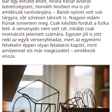
Bár egy évtized eltelt, mióta Kollár András
leérettségizett, Horváth Norbert ma is jól
emlékszik tanítványára. – Bandi nyitott volt sok
tárgyra, sőt szívesen táncolt is. Nagyon vidám
fiúnak ismertem meg. Csak később fordult a fizika
felé. A versenyzés nem volt cél, inkább csak
motivációt jelentett számára. Egyszer jól is jött
neki az egyik versenyfeladat, mert az egyetemi
felvételin éppen olyan feladatot kapott, mint
amilyennel ott már megküzdött – emlékezik
vissza.