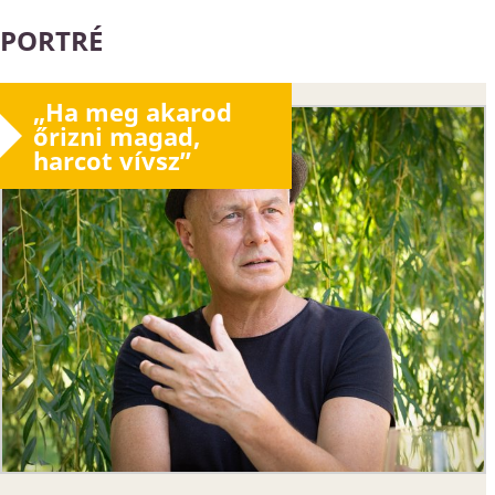
PORTRÉ
„Ha meg akarod
őrizni magad,
harcot vívsz”