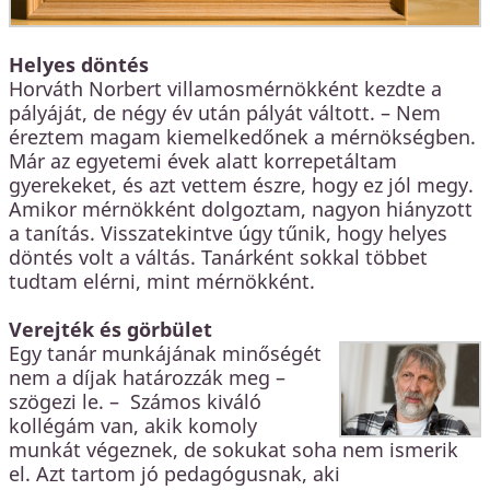
Helyes döntés
Horváth Norbert villamosmérnökként kezdte a
pályáját, de négy év után pályát váltott. – Nem
éreztem magam kiemelkedőnek a mérnökségben.
Már az egyetemi évek alatt korrepetáltam
gyerekeket, és azt vettem észre, hogy ez jól megy.
Amikor mérnökként dolgoztam, nagyon hiányzott
a tanítás. Visszatekintve úgy tűnik, hogy helyes
döntés volt a váltás. Tanárként sokkal többet
tudtam elérni, mint mérnökként.
Verejték és görbület
Egy tanár munkájának minőségét
nem a díjak határozzák meg –
szögezi le. – Számos kiváló
kollégám van, akik komoly
munkát végeznek, de sokukat soha nem ismerik
el. Azt tartom jó pedagógusnak, aki