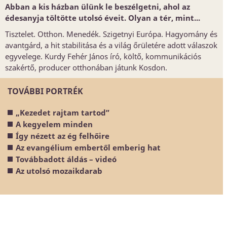
Abban a kis házban ülünk le beszélgetni, ahol az
édesanyja töltötte utolsó éveit. Olyan a tér, mint...
Tisztelet. Otthon. Menedék. Szigetnyi Európa. Hagyomány és
avantgárd, a hit stabilitása és a világ őrületére adott válaszok
egyvelege. Kurdy Fehér János író, költő, kommunikációs
szakértő, producer otthonában játunk Kosdon.
TOVÁBBI PORTRÉK
„Kezedet rajtam tartod”
A kegyelem minden
Így nézett az ég felhőire
Az evangélium embertől emberig hat
Továbbadott áldás – videó
Az utolsó mozaikdarab