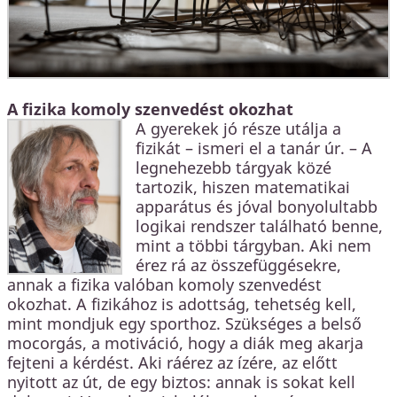
A fizika komoly szenvedést okozhat
A gyerekek jó része utálja a
fizikát – ismeri el a tanár úr. – A
legnehezebb tárgyak közé
tartozik, hiszen matematikai
apparátus és jóval bonyolultabb
logikai rendszer található benne,
mint a többi tárgyban. Aki nem
érez rá az összefüggésekre,
annak a fizika valóban komoly szenvedést
okozhat. A fizikához is adottság, tehetség kell,
mint mondjuk egy sporthoz. Szükséges a belső
mocorgás, a motiváció, hogy a diák meg akarja
fejteni a kérdést. Aki ráérez az ízére, az előtt
nyitott az út, de egy biztos: annak is sokat kell