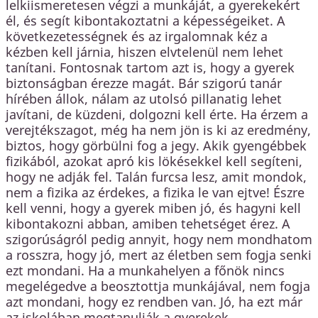
lelkiismeretesen végzi a munkáját, a gyerekekért
él, és segít kibontakoztatni a képességeiket. A
következetességnek és az irgalomnak kéz a
kézben kell járnia, hiszen elvtelenül nem lehet
tanítani. Fontosnak tartom azt is, hogy a gyerek
biztonságban érezze magát. Bár szigorú tanár
hírében állok, nálam az utolsó pillanatig lehet
javítani, de küzdeni, dolgozni kell érte. Ha érzem a
verejtékszagot, még ha nem jön is ki az eredmény,
biztos, hogy görbülni fog a jegy. Akik gyengébbek
fizikából, azokat apró kis lökésekkel kell segíteni,
hogy ne adják fel. Talán furcsa lesz, amit mondok,
nem a fizika az érdekes, a fizika le van ejtve! Észre
kell venni, hogy a gyerek miben jó, és hagyni kell
kibontakozni abban, amiben tehetséget érez. A
szigorúságról pedig annyit, hogy nem mondhatom
a rosszra, hogy jó, mert az életben sem fogja senki
ezt mondani. Ha a munkahelyen a főnök nincs
megelégedve a beosztottja munkájával, nem fogja
azt mondani, hogy ez rendben van. Jó, ha ezt már
az iskolában megtanulják a gyerekek.