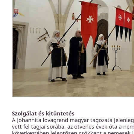
Szolgálat és kitüntetés
A johannita lovagrend magyar tagozata jelenleg
vett fel tagjai sorába, az ötvenes évek óta a ne
következtében jelentősen csökkent a nemesek l