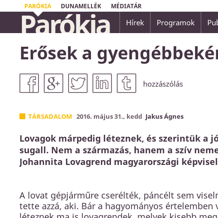
PARÓKIA
DUNAMELLÉK
MÉDIATÁR
Parókia
Hírek
Programok
Pub
...nincsen üdvösség senki másban, mert nem 
Erősek a gyengébbeké
embereknek az ég alatt másnév, amely által
Apostolok Cselekedetei 4,12
hozzászólás
TÁRSADALOM
2016. május 31., kedd
Jakus Ágnes
Lovagok márpedig léteznek, és szerintük a jó
sugall. Nem a származás, hanem a szív neme
Johannita Lovagrend magyarországi képvisel
A lovat gépjárműre cserélték, páncélt sem vise
tette azzá, aki. Bár a hagyományos értelemben ve
léteznek ma is lovagrendek, melyek kisebb megs