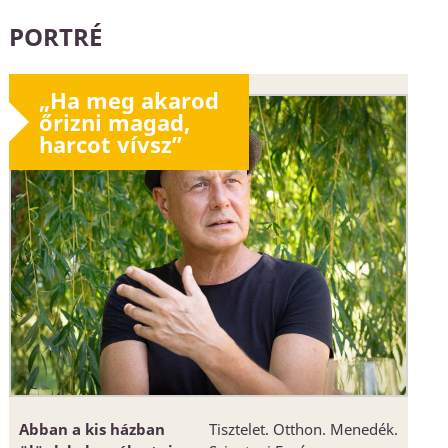
PORTRÉ
„Ha meg akarod
őrizni magad,
harcot vívsz”
Abban a kis házban
Tisztelet. Otthon. Menedék.