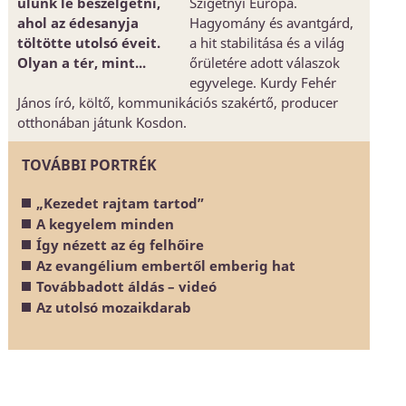
ülünk le beszélgetni,
Szigetnyi Európa.
ahol az édesanyja
Hagyomány és avantgárd,
töltötte utolsó éveit.
a hit stabilitása és a világ
Olyan a tér, mint...
őrületére adott válaszok
egyvelege. Kurdy Fehér
János író, költő, kommunikációs szakértő, producer
otthonában játunk Kosdon.
TOVÁBBI PORTRÉK
„Kezedet rajtam tartod”
A kegyelem minden
Így nézett az ég felhőire
Az evangélium embertől emberig hat
Továbbadott áldás – videó
Az utolsó mozaikdarab