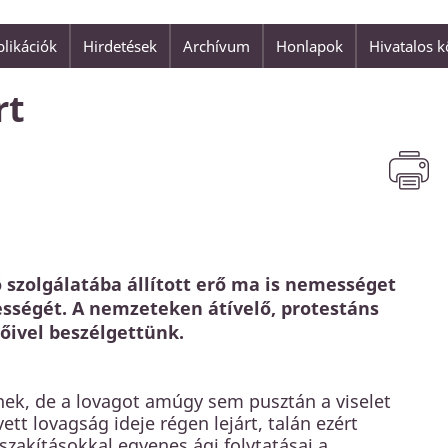
likációk
Hirdetések
Archívum
Honlapok
Hivatalos 
"Isten szeretete nem valami h
is adatott az
Jézus Krisztus."
rt
 üdvözülhetnénk.
Ferenc pápa
 szolgálatába állított erő ma is nemességet
sségét. A nemzeteken átívelő, protestáns
őivel beszélgettünk.
lnek, de a lovagot amúgy sem pusztán a viselet
tt lovagság ideje régen lejárt, talán ezért
zakításokkal egyenes ági folytatásai a