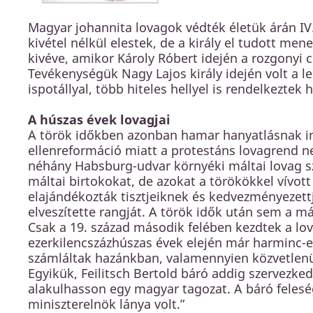
Magyar johannita lovagok védték életük árán IV. 
kivétel nélkül elestek, de a király el tudott mene
kivéve, amikor Károly Róbert idején a rozgonyi
Tevékenységük Nagy Lajos király idején volt a le
ispotállyal, több hiteles hellyel is rendelkeztek
A húszas évek lovagjai
A török időkben azonban hamar hanyatlásnak ind
ellenreformáció miatt a protestáns lovagrend ne
néhány Habsburg-udvar környéki máltai lovag sze
máltai birtokokat, de azokat a törökökkel vívot
elajándékozták tisztjeiknek és kedvezményezettj
elveszítette rangját. A török idők után sem a m
Csak a 19. század második felében kezdtek a lo
ezerkilencszázhúszas évek elején már harminc-
számláltak hazánkban, valamennyien közvetlenü
Egyikük, Feilitsch Bertold báró addig szervezke
alakulhasson egy magyar tagozat. A báró feles
miniszterelnök lánya volt.”