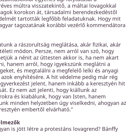
ves múltra visszatekintő, a máltai lovagokkal
vagok korokon át, társadalmi berendezkedéstől
védelmét tartották legfőbb feladatuknak. Hogy mit
d magyar tagozatának korábbi vezérlő kommendátora
atunk a rászorultság meglátása, akár fizikai, akár
hitéleti módon. Persze, nem arról van szó, hogy
tetjük a nénit az úttesten akkor is, ha nem akart
i, hanem arról, hogy igyekszünk meglátni a
geket, és megtalálni a megfelelő lelki és anyagi
t azok enyhítésére. A hit védelme pedig már rég
gyverkezést jelent, hanem inkább a keresztyén hit
sát. Ez nem azt jelenti, hogy kiállunk az
rokra és kiabálunk, hogy van Isten, hanem
unk minden helyzetben úgy viselkedni, ahogyan az
resztyén embertől elvárható.”
elmezők
yan is jött létre a protestáns lovagrend? Bánffy