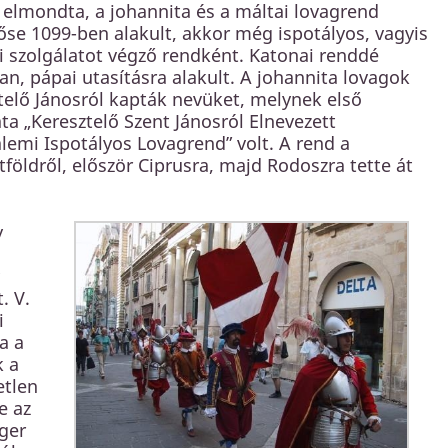
 elmondta, a johannita és a máltai lovagrend
őse 1099-ben alakult, akkor még ispotályos, vagyis
i szolgálatot végző rendként. Katonai renddé
an, pápai utasításra alakult. A johannita lovagok
telő Jánosról kapták nevüket, melynek első
ata „Keresztelő Szent Jánosról Elnevezett
álemi Ispotályos Lovagrend” volt. A rend a
öldről, először Ciprusra, majd Rodoszra tette át
y
. V.
i
a a
k a
etlen
e az
ger