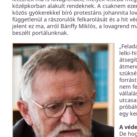
középkorban alakult rendeknek. A csaknem ezeré
közös gyökerekkel bíró protestáns johannita lo
függetlenül a rászorulók felkarolását és a hit 
jelent ez ma, arról Bánffy Miklós, a lovagren
beszélt portálunknak.
„Felad
lelki-
átsegí
átmenn
szüksé
forrás
nem fe
vállalá
utcasa
próbál
egy ke
A véd
De hog