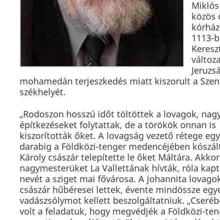
Miklós
közös 
kórház
1113-b
Keresz
változ
Jeruzs
mohamedán terjeszkedés miatt kiszorult a Szentf
székhelyét.
„Rodoszon hosszú időt töltöttek a lovagok, nag
építkezéseket folytattak, de a törökök onnan is
kiszorították őket. A lovagság vezető rétege egy
darabig a Földközi-tenger medencéjében kószált
Károly császár telepítette le őket Máltára. Akkor
nagymesterüket La Vallettának hívták, róla kapt
nevét a sziget mai fővárosa. A johannita lovago
császár hűbéresei lettek, évente mindössze egy
vadászsólymot kellett beszolgáltatniuk. „Cseréb
volt a feladatuk, hogy megvédjék a Földközi-ten