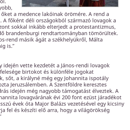
ól.
yobb,
k őket a medence lakóinak örömére. A rend a
i. A főként déli országokból származó lovagok a
ont sokkal inkább elterjedt a protestantizmus,
dő brandenburgi rendtartományban tömörültek.
os-rend másik ágát a székhelyükről, Málta
g is.”
y idején vette kezdetét a János-rendi lovagok
 felesége birtokot és különféle jogokat
 sőt, a királyné még egy Johannita ispotály
rozta Jeruzsálemben. A Szentföldre keresztes
ndrás idején még nagyobb támogatást élveztek. A
johannita lovagvárának évi 200 font ezüst járadékot
osszú évek óta Major Balázs vezetésével egy kicsiny
a fel és készíti elő arra, hogy a világörökség
”