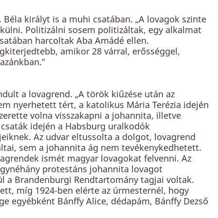
Béla királyt is a muhi csatában. „A lovagok szinte
külni. Politizálni sosem politizáltak, egy alkalmat
 csatában harcoltak Aba Amádé ellen.
gkiterjedtebb, amikor 28 várral, erősséggel,
 hazánkban.”
ult a lovagrend. „A török kiűzése után az
m nyerhetett tért, a katolikus Mária Terézia idején
rette volna visszakapni a johannita, illetve
t csaták idején a Habsburg uralkodók
eiknek. Az udvar eltussolta a dolgot, lovagrend
áltai, sem a johannita ág nem tevékenykedhetett.
vagrendek ismét magyar lovagokat felvenni. Az
egynéhány protestáns johannita lovagot
l a Brandenburgi Rendtartomány tagjai voltak.
dett, míg 1924-ben elérte az úrmesternél, hogy
ége egyébként Bánffy Alice, dédapám, Bánffy Dezső