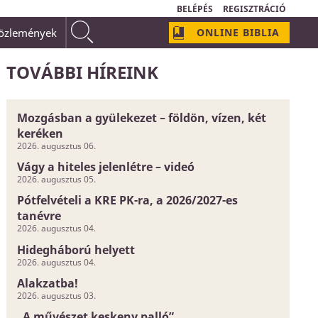
BELÉPÉS
REGISZTRÁCIÓ
közlemények
ONLINE BIBLIA
omályos és bizonytalan dolog;
Isten szeretetének neve van:
TOVÁBBI HÍREINK
Mozgásban a gyülekezet – földön, vízen, két
keréken
2026. augusztus 06.
Vágy a hiteles jelenlétre – videó
2026. augusztus 05.
Pótfelvételi a KRE PK-ra, a 2026/2027-es
tanévre
2026. augusztus 04.
Hidegháború helyett
2026. augusztus 04.
Alakzatba!
2026. augusztus 03.
„A művészet keskeny palló”