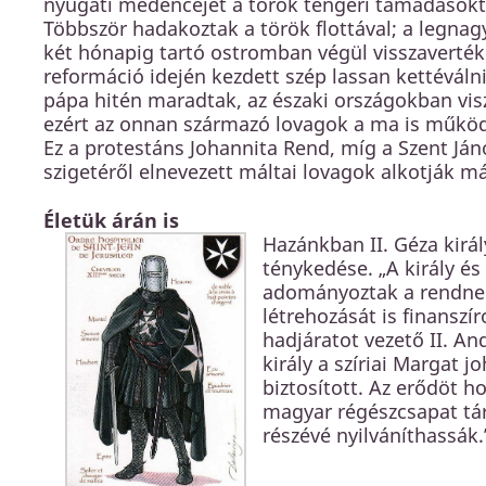
nyugati medencéjét a török tengeri támadásokt
Többször hadakoztak a török flottával; a legnag
két hónapig tartó ostromban végül visszaverté
reformáció idején kezdett szép lassan kettéváln
pápa hitén maradtak, az északi országokban visz
ezért az onnan származó lovagok a ma is műkö
Ez a protestáns Johannita Rend, míg a Szent Ján
szigetéről elnevezett máltai lovagok alkotják mái
Életük árán is
Hazánkban II. Géza királ
ténykedése. „A király és
adományoztak a rendnek,
létrehozását is finanszí
hadjáratot vezető II. A
király a szíriai Margat 
biztosított. Az erődöt h
magyar régészcsapat tárj
részévé nyilváníthassák.