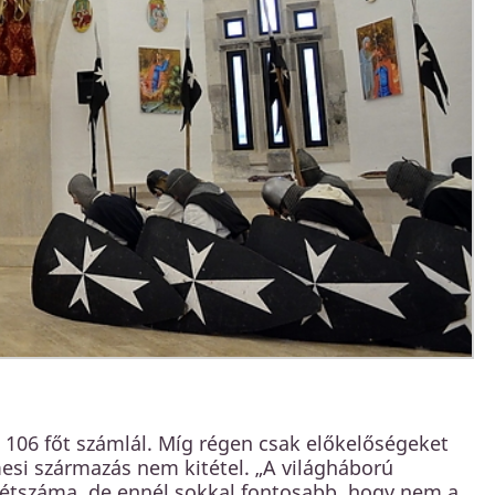
 106 főt számlál. Míg régen csak előkelőségeket
mesi származás nem kitétel. „A világháború
étszáma, de ennél sokkal fontosabb, hogy nem a