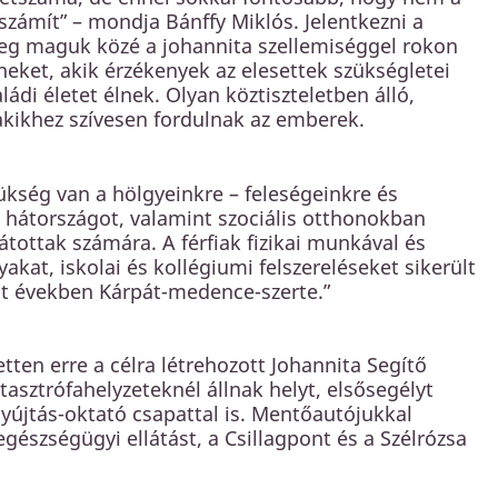
ámít” – mondja Bánffy Miklós. Jelentkezni a
eg maguk közé a johannita szellemiséggel rokon
ket, akik érzékenyek az elesettek szükségletei
ádi életet élnek. Olyan köztiszteletben álló,
 akikhez szívesen fordulnak az emberek.
kség van a hölgyeinkre – feleségeinkre és
a hátországot, valamint szociális otthonokban
tottak számára. A férfiak fizikai munkával és
kat, iskolai és kollégiumi felszereléseket sikerült
t években Kárpát-medence-szerte.”
etten erre a célra létrehozott Johannita Segítő
asztrófahelyzeteknél állnak helyt, elsősegélyt
yújtás-oktató csapattal is. Mentőautójukkal
észségügyi ellátást, a Csillagpont és a Szélrózsa