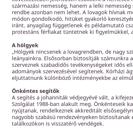
származási nemesség, hanem a lelki nemesség sz
rendbe azonban nem lehet. A lovagok hívnak m
módon gondolkodó, hitüket gyakorló keresztyéne
iránt, anyagilag függetlenek és példamutató csal
protestáns férfiakat tüntetnek ki figyelmükkel,
A hölgyek
„Hölgyek nincsenek a lovagrendben, de nagy szü
leányainkra. Elsősorban biztosítják számunkra 
szerveznek szabadidős tevékenységeket idős ellá
adományok szervezésével segítenek. Kórházi ágya
eljuttatnunk különböző intézményekbe az elmúl
Önkéntes segítők
A segítés a johanniták védjegyévé vált, a kifejez
Szolgálat 1988-ban alakult meg. Önkénteseik kat
nyújtanak, rendelkeznek akkreditált elsősegélyn
nagyobb szabású rendezvényeken biztosítanak eg
találkozókon is visszatérő vendégek.