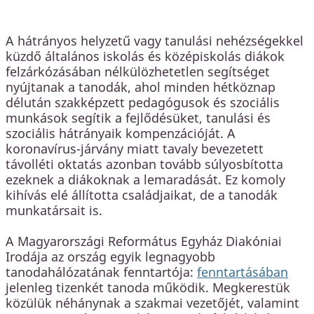
A hátrányos helyzetű vagy tanulási nehézségekkel
küzdő általános iskolás és középiskolás diákok
felzárkózásában nélkülözhetetlen segítséget
nyújtanak a tanodák, ahol minden hétköznap
délután szakképzett pedagógusok és szociális
munkások segítik a fejlődésüket, tanulási és
szociális hátrányaik kompenzációját. A
koronavírus-járvány miatt tavaly bevezetett
távolléti oktatás azonban tovább súlyosbította
ezeknek a diákoknak a lemaradását. Ez komoly
kihívás elé állította családjaikat, de a tanodák
munkatársait is.
A Magyarországi Református Egyház Diakóniai
Irodája az ország egyik legnagyobb
tanodahálózatának fenntartója:
fenntartásában
jelenleg tizenkét tanoda működik. Megkerestük
közülük néhánynak a szakmai vezetőjét, valamint