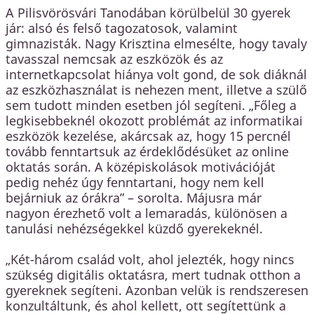
A Pilisvörösvári Tanodában körülbelül 30 gyerek
jár: alsó és felső tagozatosok, valamint
gimnazisták. Nagy Krisztina elmesélte, hogy tavaly
tavasszal nemcsak az eszközök és az
internetkapcsolat hiánya volt gond, de sok diáknál
az eszközhasználat is nehezen ment, illetve a szülő
sem tudott minden esetben jól segíteni. „Főleg a
legkisebbeknél okozott problémát az informatikai
eszközök kezelése, akárcsak az, hogy 15 percnél
tovább fenntartsuk az érdeklődésüket az online
oktatás során. A középiskolások motivációját
pedig nehéz úgy fenntartani, hogy nem kell
bejárniuk az órákra” – sorolta. Májusra már
nagyon érezhető volt a lemaradás, különösen a
tanulási nehézségekkel küzdő gyerekeknél.
„Két-három család volt, ahol jelezték, hogy nincs
szükség digitális oktatásra, mert tudnak otthon a
gyereknek segíteni. Azonban velük is rendszeresen
konzultáltunk, és ahol kellett, ott segítettünk a