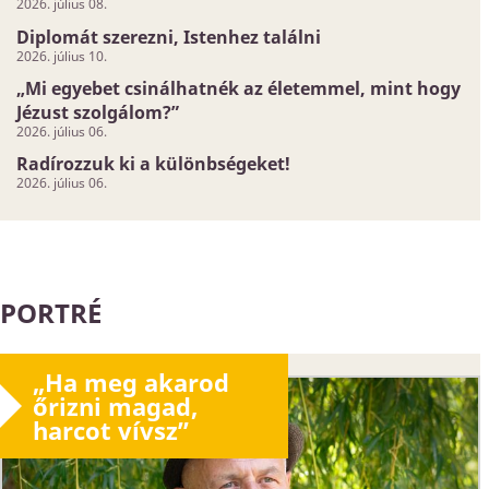
2026. július 08.
Diplomát szerezni, Istenhez találni
2026. július 10.
„Mi egyebet csinálhatnék az életemmel, mint hogy
Jézust szolgálom?”
2026. július 06.
Radírozzuk ki a különbségeket!
2026. július 06.
PORTRÉ
„Ha meg akarod
őrizni magad,
harcot vívsz”