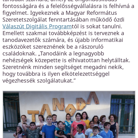
fontosságára és a felelősségvállalásra is felhívná a
figyelmet. Igyekeznek a Magyar Református
Szeretetszolgálat fenntartásában működő ózdi
Válaszút Digitális Program
tól is sokat tanulni.
Emellett szakmai továbbképzést is terveznek a
tanodavezetők számára, és újabb informatikai
eszközöket szereznének be a rászoruló
családoknak. „Tanodáink a legnagyobb
nehézségek közepette is elhivatottan helytálltak.
Szeretnénk minden segítséget megadni nekik,
hogy továbbra is ilyen elkötelezettséggel
végezhessék szolgálatukat.”