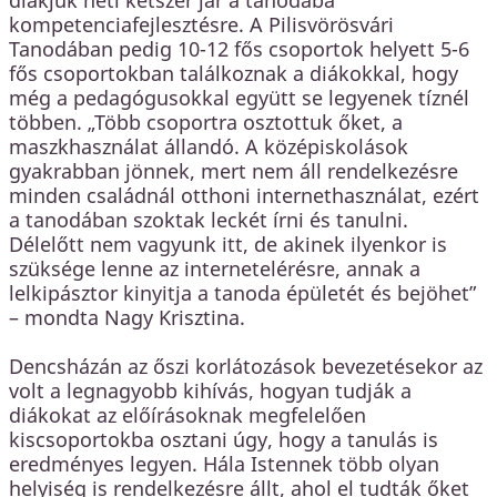
diákjuk heti kétszer jár a tanodába
kompetenciafejlesztésre. A Pilisvörösvári
Tanodában pedig 10-12 fős csoportok helyett 5-6
fős csoportokban találkoznak a diákokkal, hogy
még a pedagógusokkal együtt se legyenek tíznél
többen. „Több csoportra osztottuk őket, a
maszkhasználat állandó. A középiskolások
gyakrabban jönnek, mert nem áll rendelkezésre
minden családnál otthoni internethasználat, ezért
a tanodában szoktak leckét írni és tanulni.
Délelőtt nem vagyunk itt, de akinek ilyenkor is
szüksége lenne az internetelérésre, annak a
lelkipásztor kinyitja a tanoda épületét és bejöhet”
– mondta Nagy Krisztina.
Dencsházán az őszi korlátozások bevezetésekor az
volt a legnagyobb kihívás, hogyan tudják a
diákokat az előírásoknak megfelelően
kiscsoportokba osztani úgy, hogy a tanulás is
eredményes legyen. Hála Istennek több olyan
helyiség is rendelkezésre állt, ahol el tudták őket