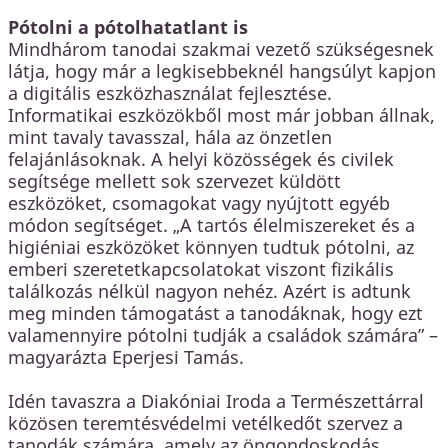
Pótolni a pótolhatatlant is
Mindhárom tanodai szakmai vezető szükségesnek
látja, hogy már a legkisebbeknél hangsúlyt kapjon
a digitális eszközhasználat fejlesztése.
Informatikai eszközökből most már jobban állnak,
mint tavaly tavasszal, hála az önzetlen
felajánlásoknak. A helyi közösségek és civilek
segítsége mellett sok szervezet küldött
eszközöket, csomagokat vagy nyújtott egyéb
módon segítséget. „A tartós élelmiszereket és a
higiéniai eszközöket könnyen tudtuk pótolni, az
emberi szeretetkapcsolatokat viszont fizikális
találkozás nélkül nagyon nehéz. Azért is adtunk
meg minden támogatást a tanodáknak, hogy ezt
valamennyire pótolni tudják a családok számára” –
magyarázta Eperjesi Tamás.
Idén tavaszra a Diakóniai Iroda a Természettárral
közösen teremtésvédelmi vetélkedőt szervez a
tanodák számára, amely az öngondoskodás