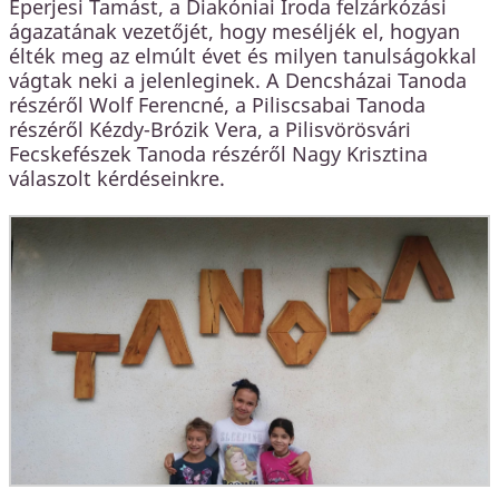
Eperjesi Tamást, a Diakóniai Iroda felzárkózási
ágazatának vezetőjét, hogy meséljék el, hogyan
élték meg az elmúlt évet és milyen tanulságokkal
vágtak neki a jelenleginek. A Dencsházai Tanoda
részéről Wolf Ferencné, a Piliscsabai Tanoda
részéről Kézdy-Brózik Vera, a Pilisvörösvári
Fecskefészek Tanoda részéről Nagy Krisztina
válaszolt kérdéseinkre.