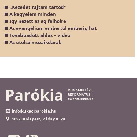
„Kezedet rajtam tartod”
A kegyelem minden
Így nézett az ég felhőire
Az evangélium embertől emberig hat
Továbbadott áldás – videó
Az utolsó mozaikdarab
Parókia
DUNAMELLÉKI
REFORMÁTUS
EGYHÁZKERÜLET
info[kukac]parokia.hu
1092 Budapest, Ráday u. 28.