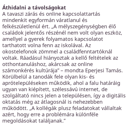
Áthidalni a távolságokat
A tavaszi zárás és online kapcsolattartás
mindenkit egyformán váratlanul és
felkészületlenül ért. „A mélyszegénységben élő
családok jelentős részénél nem volt olyan eszköz,
amellyel a gyerek folyamatos kapcsolatot
tarthatott volna fenn az iskolával. Az
okostelefonok zömmel a családfenntartóknál
voltak. Ráadásul hiányoztak a kellő feltételek az
otthontanuláshoz, akárcsak az online
számonkérés kultúrája” – mondta Eperjesi Tamás.
Körülbelül a tanodák fele olyan kis- és
aprótelepüléseken működik, ahol a falu határáig
ugyan van kiépített, szélessávú internet, de
szolgáltató nincs jelen a településen, így a digitális
oktatás még az átlagosnál is nehezebben
működött. „A kollégák plusz feladatokat vállaltak
azért, hogy erre a problémára különféle
megoldásokat találjanak.”