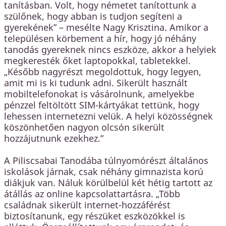
tanításban. Volt, hogy németet tanítottunk a
szülőnek, hogy abban is tudjon segíteni a
gyerekének” – mesélte Nagy Krisztina. Amikor a
településen körbement a hír, hogy jó néhány
tanodás gyereknek nincs eszköze, akkor a helyiek
megkeresték őket laptopokkal, tabletekkel.
„Később nagyrészt megoldottuk, hogy legyen,
amit mi is ki tudunk adni. Sikerült használt
mobiltelefonokat is vásárolnunk, amelyekbe
pénzzel feltöltött SIM-kártyákat tettünk, hogy
lehessen internetezni velük. A helyi közösségnek
köszönhetően nagyon olcsón sikerült
hozzájutnunk ezekhez.”
A Piliscsabai Tanodába túlnyomórészt általános
iskolások járnak, csak néhány gimnazista korú
diákjuk van. Náluk körülbelül két hétig tartott az
átállás az online kapcsolattartásra. „Több
családnak sikerült internet-hozzáférést
biztosítanunk, egy részüket eszközökkel is