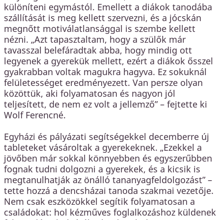
különíteni egymástól. Emellett a diákok tanodába
szállítását is meg kellett szervezni, és a jócskán
megnőtt motiválatlansággal is szembe kellett
nézni. „Azt tapasztaltam, hogy a szülők már
tavasszal belefáradtak abba, hogy mindig ott
legyenek a gyerekük mellett, ezért a diákok ősszel
gyakrabban voltak magukra hagyva. Ez sokuknál
felületességet eredményezett. Van persze olyan
közöttük, aki folyamatosan és nagyon jól
teljesített, de nem ez volt a jellemző” – fejtette ki
Wolf Ferencné.
Egyházi és pályázati segítségekkel decemberre új
tableteket vásároltak a gyerekeknek. „Ezekkel a
jövőben már sokkal könnyebben és egyszerűbben
fognak tudni dolgozni a gyerekek, és a kicsik is
megtanulhatják az önálló tananyagfeldolgozást” –
tette hozzá a dencsházai tanoda szakmai vezetője.
Nem csak eszközökkel segítik folyamatosan a
családokat: hol kézműves foglalkozáshoz küldenek