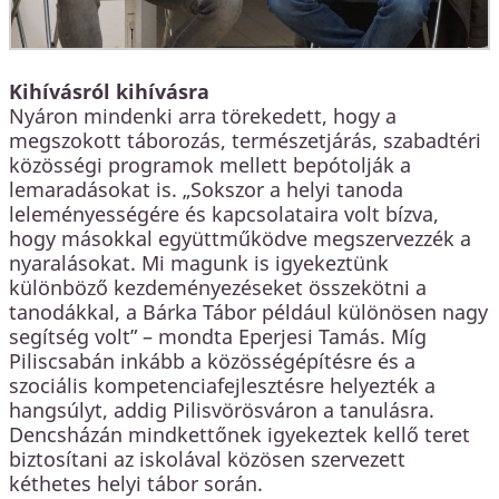
Kihívásról kihívásra
Nyáron mindenki arra törekedett, hogy a
megszokott táborozás, természetjárás, szabadtéri
közösségi programok mellett bepótolják a
lemaradásokat is. „Sokszor a helyi tanoda
leleményességére és kapcsolataira volt bízva,
hogy másokkal együttműködve megszervezzék a
nyaralásokat. Mi magunk is igyekeztünk
különböző kezdeményezéseket összekötni a
tanodákkal, a Bárka Tábor például különösen nagy
segítség volt” – mondta Eperjesi Tamás. Míg
Piliscsabán inkább a közösségépítésre és a
szociális kompetenciafejlesztésre helyezték a
hangsúlyt, addig Pilisvörösváron a tanulásra.
Dencsházán mindkettőnek igyekeztek kellő teret
biztosítani az iskolával közösen szervezett
kéthetes helyi tábor során.