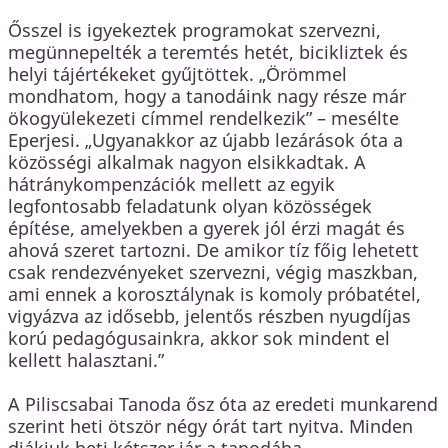
Ősszel is igyekeztek programokat szervezni,
megünnepelték a teremtés hetét, bicikliztek és
helyi tájértékeket gyűjtöttek. „Örömmel
mondhatom, hogy a tanodáink nagy része már
ökogyülekezeti címmel rendelkezik” – mesélte
Eperjesi. „Ugyanakkor az újabb lezárások óta a
közösségi alkalmak nagyon elsikkadtak. A
hátránykompenzációk mellett az egyik
legfontosabb feladatunk olyan közösségek
építése, amelyekben a gyerek jól érzi magát és
ahová szeret tartozni. De amikor tíz főig lehetett
csak rendezvényeket szervezni, végig maszkban,
ami ennek a korosztálynak is komoly próbatétel,
vigyázva az idősebb, jelentős részben nyugdíjas
korú pedagógusainkra, akkor sok mindent el
kellett halasztani.”
A Piliscsabai Tanoda ősz óta az eredeti munkarend
szerint heti ötször négy órát tart nyitva. Minden