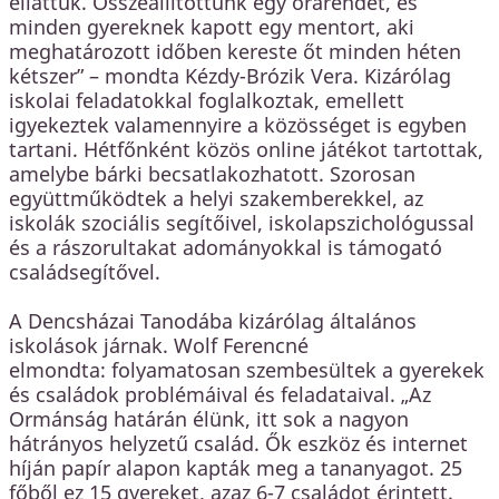
elláttuk. Összeállítottunk egy órarendet, és
minden gyereknek kapott egy mentort, aki
meghatározott időben kereste őt minden héten
kétszer” – mondta Kézdy-Brózik Vera. Kizárólag
iskolai feladatokkal foglalkoztak, emellett
igyekeztek valamennyire a közösséget is egyben
tartani. Hétfőnként közös online játékot tartottak,
amelybe bárki becsatlakozhatott. Szorosan
együttműködtek a helyi szakemberekkel, az
iskolák szociális segítőivel, iskolapszichológussal
és a rászorultakat adományokkal is támogató
családsegítővel.
A Dencsházai Tanodába kizárólag általános
iskolások járnak. Wolf Ferencné
elmondta: folyamatosan szembesültek a gyerekek
és családok problémáival és feladataival. „Az
Ormánság határán élünk, itt sok a nagyon
hátrányos helyzetű család. Ők eszköz és internet
híján papír alapon kapták meg a tananyagot. 25
főből ez 15 gyereket, azaz 6-7 családot érintett.