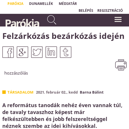
PARÓKIA
DUNAMELLÉK
MÉDIATÁR
BELÉPÉS
REGISZTRÁCIÓ
Te pedig amikor imádkozol,
Parókia
menj be a belső szobádba, és
„
Csak a tehetetlen ember tud
ajtódat bezárva imádkozzál
valóságosan imádkozni."
Ole Hallesby
Atyádhoz, aki rejtve van.
Felzárkózás bezárkózás idején
Máté 6,6a
hozzászólás
TÁRSADALOM
2021. február 02., kedd
Barna Bálint
A református tanodák nehéz éven vannak túl,
de tavaly tavaszhoz képest már
felkészültebben és jobb felszereltséggel
néznek szembe az idei kihívásokkal.