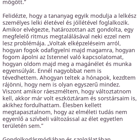
mögött.”
Felidézte, hogy a tananyag egyik modulja a lelkész
személyes lelki életével és jóllétével foglalkozik.
Amikor elvégezte, határozottan azt gondolta, egy
megfelelő ritmus megtalálásával neki ezzel nem
lesz problémája. „Voltak elképzeléseim arról,
hogyan fogok odafigyelni majd magamra, hogyan
fogom ápolni az Istennel való kapcsolatomat,
hogyan oldom majd meg a magánélet és munka
egyensúlyát. Ennél nagyobbat nem is
tévedhettem. Ahogyan teltek a hónapok, kezdtem
rájönni, hogy nem is olyan egyszerű mindez.
Viszont amikor ráeszméltem, hogy változtatnom
kell, akkor már volt eszköztáram és sorstársaim is,
akikhez fordulhattam. Élesben kellett
megtapasztalnom, hogy az elméleti tudás nem
egyenlő a szívbeli változással az élet egyetlen
területén sem.”
Gondolkodásmódjában és szolgálatában