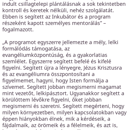
indult csillagtelepi plántálásnak a sok tekintetben
kontroll és keretek nélküli, nehéz szolgálatát.
Ebben is segített az Inkubátor és a program
részeként kapott személyes mentorálás” –
fogalmazott.
„A programot egyszerre jellemezte a mély, lelki
formálódás támogatása, az
evangéliumközpontúság, és a gyakorlatias
szemlélet. Egyszerre segített befelé és kifelé
figyelni. Segített újra a lényegre, Jézus Krisztusra
és az evangéliumra összpontosítani a
figyelmemet, hagyni, hogy Isten formálja a
szívemet. Segített jobban megismerni magamat
mint vezetőt, lelkipásztort. Ugyanakkor segített a
körülöttem lévőkre figyelni, őket jobban
megismerni és szeretni. Segített megérteni, hogy
milyen környezetben, milyen kapcsolatokban vagy
éppen hiányokban élnek, mik a kérdéseik, a
fájdalmaik, az örömeik és a félelmeik, és azt is,