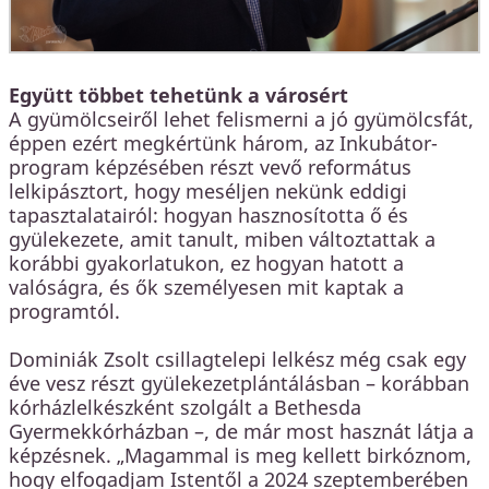
Együtt többet tehetünk a városért
A gyümölcseiről lehet felismerni a jó gyümölcsfát,
éppen ezért megkértünk három, az Inkubátor-
program képzésében részt vevő református
lelkipásztort, hogy meséljen nekünk eddigi
tapasztalatairól: hogyan hasznosította ő és
gyülekezete, amit tanult, miben változtattak a
korábbi gyakorlatukon, ez hogyan hatott a
valóságra, és ők személyesen mit kaptak a
programtól.
Dominiák Zsolt csillagtelepi lelkész még csak egy
éve vesz részt gyülekezetplántálásban – korábban
kórházlelkészként szolgált a Bethesda
Gyermekkórházban –, de már most hasznát látja a
képzésnek. „Magammal is meg kellett birkóznom,
hogy elfogadjam Istentől a 2024 szeptemberében