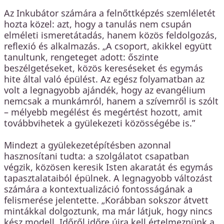
Az Inkubátor számára a felnőttképzés szemléletét
hozta közel: azt, hogy a tanulás nem csupán
elméleti ismeretátadás, hanem közös feldolgozás,
reflexió és alkalmazás. „A csoport, akikkel együtt
tanultunk, rengeteget adott: őszinte
beszélgetéseket, közös kereséseket és egymás
hite által való épülést. Az egész folyamatban az
volt a legnagyobb ajándék, hogy az evangélium
nemcsak a munkámról, hanem a szívemről is szólt
– mélyebb megélést és megértést hozott, amit
továbbvihetek a gyülekezeti közösségébe is.”
Mindezt a gyülekezetépítésben azonnal
hasznosítani tudta: a szolgálatot csapatban
végzik, közösen keresik Isten akaratát és egymás
tapasztalataiból épülnek. A legnagyobb változást
számára a kontextualizáció fontosságának a
felismerése jelentette. „Korábban sokszor átvett
mintákkal dolgoztunk, ma már látjuk, hogy nincs
kész modell. Időről időre újra kell értelmeznünk a