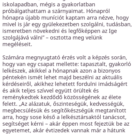
iskolapadban, mégis a gyakorlatban
próbálgathattam a szárnyaimat. Hónapról
hónapra újabb muníciót kaptam arra nézve, hogy
mivel is jár egy gyülekezetben szolgálni, tudásban,
ismeretben növekedni és legfőképpen az Ige
szolgájává válni” – osztotta meg velünk
megéléseit.
Számára megnyugtató érzés volt a képzés során,
hogy van egy csapat mellette: tapasztalt, gyakorló
lelkészek, akikkel a hónapnak azon a bizonyos
péntekén ismét lehet majd beszélni az aktuális
kérdéseiről, akikhez lehetett fordulni imádságért
és akik teljes szívvel együtt örültek és
reménykedtek kezdődő közösségének az élete
felett. „Az alázatuk, őszinteségük, kedvességük,
megbecsülésük és segítőkészségük megtanított
arra, hogy sose késő a lelkésztársaktól tanácsot,
segítséget kérni – akár éppen most fejeztük be az
egyetemet, akár évtizedek vannak már a hátunk