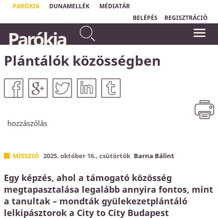
PARÓKIA
DUNAMELLÉK
MÉDIATÁR
BELÉPÉS
REGISZTRÁCIÓ
Te pedig amikor imádkozol,
Parókia
menj be a belső szobádba, és
„
Csak a tehetetlen ember tud
ajtódat bezárva imádkozzál
valóságosan imádkozni."
Ole Hallesby
Atyádhoz, aki rejtve van.
Plántálók közösségben
Máté 6,6a
hozzászólás
MISSZIÓ
2025. október 16., csütörtök
Barna Bálint
Egy képzés, ahol a támogató közösség
megtapasztalása legalább annyira fontos, mint
a tanultak – mondták gyülekezetplántáló
lelkipásztorok a City to City Budapest