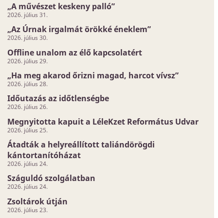
„A művészet keskeny palló”
2026. július 31.
„Az Úrnak irgalmát örökké éneklem”
2026. július 30.
Offline unalom az élő kapcsolatért
2026. július 29.
„Ha meg akarod őrizni magad, harcot vívsz”
2026. július 28.
Időutazás az időtlenségbe
2026. július 26.
Megnyitotta kapuit a LéleKzet Református Udvar
2026. július 25.
Átadták a helyreállított taliándörögdi
kántortanítóházat
2026. július 24.
Száguldó szolgálatban
2026. július 24.
Zsoltárok útján
2026. július 23.