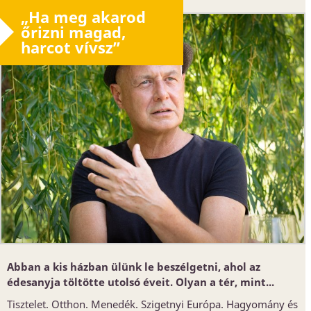
„Ha meg akarod
őrizni magad,
harcot vívsz”
Abban a kis házban ülünk le beszélgetni, ahol az
édesanyja töltötte utolsó éveit. Olyan a tér, mint...
Tisztelet. Otthon. Menedék. Szigetnyi Európa. Hagyomány és