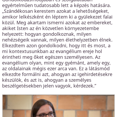
egyértelműen tudatosabb lett a képzés hatására.
„Szándékosan kerestem azokat a lehetőségeket,
amikor lelkészként én léptem ki a gyülekezet falai
közül. Meg akartam ismerni azokat az embereket,
akiket Isten az én közvetlen környezetembe
helyezett: hogyan gondolkoznak, milyen
nehézségeik vannak, milyen élethelyzetben élnek.
Elkezdtem azon gondolkodni, hogy itt és most, a
mi kontextusunkban az evangélium ereje hol
érintheti meg őket egészen személyesen. Az
evangélium olyan, mint egy gyémánt, amely egy,
az oldalainak mégis ezer arca van. Ez a látásmód
elkezdte formálni azt, ahogyan az igehirdetésekre
készülök, és azt is, ahogyan a személyes
beszélgetésekben jelen vagyok, kérdezek.”