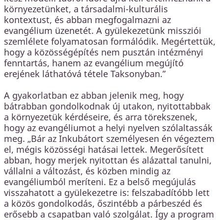
környezetünket, a társadalmi-kulturális
kontextust, és abban megfogalmazni az
evangélium üzenetét. A gyülekezetünk missziói
szemlélete folyamatosan formálódik. Megértettük,
hogy a közösségépítés nem pusztán intézményi
fenntartás, hanem az evangélium megújító
erejének láthatóvá tétele Taksonyban.”
A gyakorlatban ez abban jelenik meg, hogy
bátrabban gondolkodnak új utakon, nyitottabbak
a környezetük kérdéseire, és arra törekszenek,
hogy az evangéliumot a helyi nyelven szólaltassák
meg. „Bár az Inkubátort személyesen én végeztem
el, mégis közösségi hatásai lettek. Megerősített
abban, hogy merjek nyitottan és alázattal tanulni,
vállalni a változást, és közben mindig az
evangéliumból meríteni. Ez a belső megújulás
visszahatott a gyülekezetre is: felszabadítóbb lett
a közös gondolkodás, őszintébb a párbeszéd és
erősebb a csapatban való szolgálat. Így a program