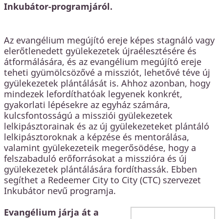
Inkubátor-programjáról.
Az evangélium megújító ereje képes stagnáló vagy
elerőtlenedett gyülekezetek újraélesztésére és
átformálására, és az evangélium megújító ereje
teheti gyümölcsözővé a missziót, lehetővé téve új
gyülekezetek plántálását is. Ahhoz azonban, hogy
mindezek lefordíthatóak legyenek konkrét,
gyakorlati lépésekre az egyház számára,
kulcsfontosságú a missziói gyülekezetek
lelkipásztorainak és az új gyülekezeteket plántáló
lelkipásztoroknak a képzése és mentorálása,
valamint gyülekezeteik megerősödése, hogy a
felszabaduló erőforrásokat a misszióra és új
gyülekezetek plántálására fordíthassák. Ebben
segíthet a Redeemer City to City (CTC) szervezet
Inkubátor nevű programja.
Evangélium járja át a