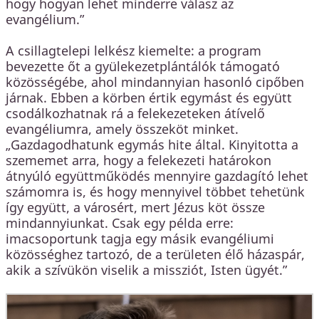
hogy hogyan lehet minderre válasz az
evangélium.”
A csillagtelepi lelkész kiemelte: a program
bevezette őt a gyülekezetplántálók támogató
közösségébe, ahol mindannyian hasonló cipőben
járnak. Ebben a körben értik egymást és együtt
csodálkozhatnak rá a felekezeteken átívelő
evangéliumra, amely összeköt minket.
„Gazdagodhatunk egymás hite által. Kinyitotta a
szememet arra, hogy a felekezeti határokon
átnyúló együttműködés mennyire gazdagító lehet
számomra is, és hogy mennyivel többet tehetünk
így együtt, a városért, mert Jézus köt össze
mindannyiunkat. Csak egy példa erre:
imacsoportunk tagja egy másik evangéliumi
közösséghez tartozó, de a területen élő házaspár,
akik a szívükön viselik a missziót, Isten ügyét.”