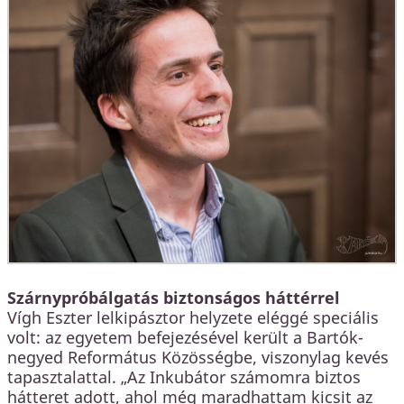
Szárnypróbálgatás biztonságos háttérrel
Vígh Eszter lelkipásztor helyzete eléggé speciális
volt: az egyetem befejezésével került a Bartók-
negyed Református Közösségbe, viszonylag kevés
tapasztalattal. „Az Inkubátor számomra biztos
hátteret adott, ahol még maradhattam kicsit az