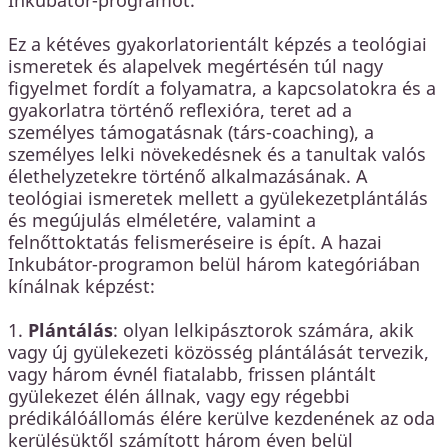
Ez a kétéves gyakorlatorientált képzés a teológiai
ismeretek és alapelvek megértésén túl nagy
figyelmet fordít a folyamatra, a kapcsolatokra és a
gyakorlatra történő reflexióra, teret ad a
személyes támogatásnak (társ-coaching), a
személyes lelki növekedésnek és a tanultak valós
élethelyzetekre történő alkalmazásának. A
teológiai ismeretek mellett a gyülekezetplántálás
és megújulás elméletére, valamint a
felnőttoktatás felismeréseire is épít. A hazai
Inkubátor-programon belül három kategóriában
kínálnak képzést:
1.
Plántálás
: olyan lelkipásztorok számára, akik
vagy új gyülekezeti közösség plántálását tervezik,
vagy három évnél fiatalabb, frissen plántált
gyülekezet élén állnak, vagy egy régebbi
prédikálóállomás élére kerülve kezdenének az oda
kerülésüktől számított három éven belül