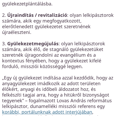
gyülekezetplántálásba.
2.
Újraindítás / revitalizáció
: olyan lelkipásztorok
számára, akik egy megfogyatkozott,
elerőtlenedett gyülekezetet szeretnének
újraéleszteni.
3.
Gyülekezetmegújulás
: olyan lelkipásztorok
számára, akik élő, de stagnáló gyülekezetüket
szeretnék újragondolni az evangélium és a
kontextus fényében, hogy a gyülekezet kifelé
forduló, missziói közösséggé legyen.
„Egy új gyülekezet indítása azzal kezdődik, hogy az
anyagyülekezet imádkozik az adott területen
élőkért, anyagi és időbeli áldozatot hoz, és
felkészíti tagjai arra, hogy a hitükről bizonyságot
tegyenek” – fogalmazott Lovas András református
lelkipásztor, dunamelléki missziói referens egy
korábbi, portálunknak adott interjújában
,