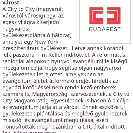
várost
A City to City (magyarul:
Várostól városig) egy, az
egész világra kiterjedő
nagyvárosi
gyülekezetplántáló hálózat,
amelyet egy New York-i
presbiteriánus gyülekezet, illetve annak korábbi
lelkipásztora, Tim Keller indított el. A református
teológiai alapokon nyugvó, evangéliumi lelkiségű
mozgalom célja, hogy segítse olyan nagyvárosi
gyülekezetek létrejöttét, amelyekben az
evangélium életet átformáló erejét hirdetik az
egyházi kötődéssel nem rendelkező emberek
számára is. Magyarországi szervezetének, a City to
City Magyarország Egyesületnek is hasonló a célja:
az evangélium járja át a várost. Ennek eszköze új
gyülekezetek plántálása és meglévő gyülekezetek
missziói és evangéliumi megújulása, ezért
honosították meg hazánkban a CTC által indított
Inkubátor-programot.